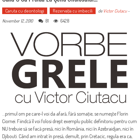
Caruta cu deontologi
Rezervaţia cu imbecili
de
Victor Ciutacu
-
81
6428
November 12, 2010
...primul om pe care-l voi da afară, fără somaţie, se numeşte Florin
Ciornei. Fiindcă îl voi folosi drept exemplu public definitoriu pentru cum
NU trebuie să se facă presă, nici în România, nici în Azebraidjan, nici în
Djibouti. Când am intrat în presă, demult, prin Cretacic, regula era ca,