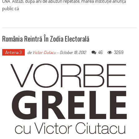
CNA. Astăzi, după ani de abuzuri repetate, marea instituţie anunţă
public că
România Reintră În Zodia Electorală
Antena 3
46
3269
de
Victor Ciutacu
-
October 18, 2012