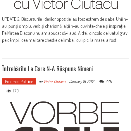
UPDATE 2: Discursurile liderilor opoziţiei au fost extrem de slabe. Unii n-
au, pur şi simplu, verb şi charismă, alţii n-au cuvinte-cheie şi inspiraţie.
Pe Mircea Diaconu nu am apucat să-l aud. Altfel, dincolo de luatul grav
pe câmpii, cea mai tare chestie de limbaj, cu lipici la mase, a fost
Întrebările La Care N-A Răspuns Nimeni
Polemici Politice
225
de
Victor Ciutacu
-
January 16, 2012
11791