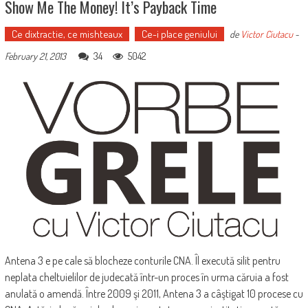
Show Me The Money! It’s Payback Time
Ce dixtractie, ce mishteaux
Ce-i place geniului
de
Victor Ciutacu
-
34
5042
February 21, 2013
Antena 3 e pe cale să blocheze conturile CNA. Îl execută silit pentru
neplata cheltuielilor de judecată într-un proces în urma căruia a fost
anulată o amendă. Între 2009 şi 2011, Antena 3 a câştigat 10 procese cu