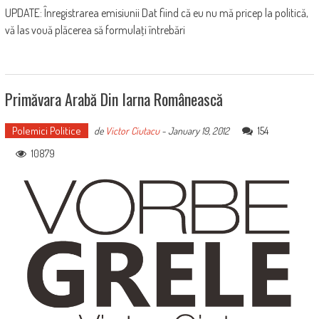
UPDATE: Înregistrarea emisiunii Dat fiind că eu nu mă pricep la politică,
vă las vouă plăcerea să formulaţi întrebări
Primăvara Arabă Din Iarna Românească
Polemici Politice
154
de
Victor Ciutacu
-
January 19, 2012
10879