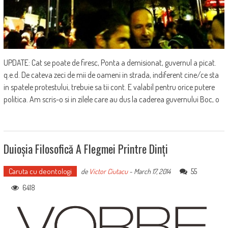
UPDATE: Cat se poate de firesc, Ponta a demisionat, guvernul a picat.
q.e.d. De cateva zeci de mii de oameni in strada, indiferent cine/ce sta
in spatele protestului, trebuie sa tii cont. E valabil pentru orice putere
politica. Am scris-o si in zilele care au dus la caderea guvernului Boc, o
Duioșia Filosofică A Flegmei Printre Dinți
Caruta cu deontologi
55
de
Victor Ciutacu
-
March 17, 2014
6418