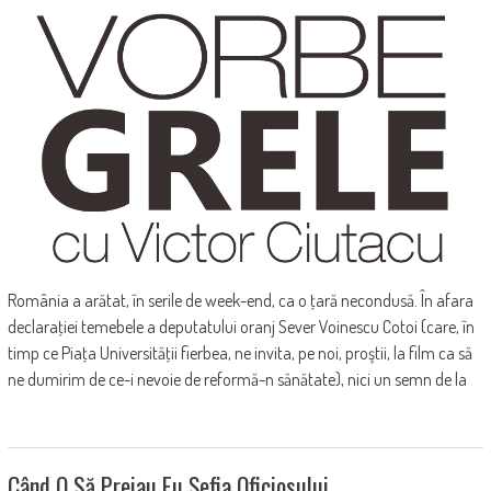
România a arătat, în serile de week-end, ca o ţară necondusă. În afara
declaraţiei temebele a deputatului oranj Sever Voinescu Cotoi (care, în
timp ce Piaţa Universităţii fierbea, ne invita, pe noi, proştii, la film ca să
ne dumirim de ce-i nevoie de reformă-n sănătate), nici un semn de la
Când O Să Preiau Eu Şefia Oficiosului…