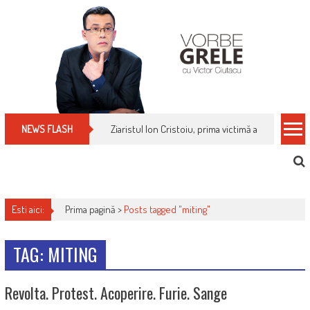
Skip
to
content
Ziaristul Ion Cristoiu, prima victimă a noi cenzuri 
NEWS FLASH
Esti aici:
Prima pagină >
Posts tagged "miting"
TAG: MITING
Revolta. Protest. Acoperire. Furie. Sange