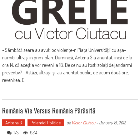
- Sâmbătă seara au avut loc violenţe-n Piaţa Universităţii cu aşa-
numiţii ultraşi în prim-plan. Duminică, Antena 3 a anunţat, încă de la
ora 14, că aceştia vor reveni la 18. De ce nu au fost izolaţi de jandarmi
preventiv? - Astăzi, ultraşii şi-au anunţat public, de acum două ore,
revenirea. E
România Vie Versus România Părăsită
Antena 3
Polemici Politice
de
Victor Ciutacu
-
January 15, 2012
175
9514