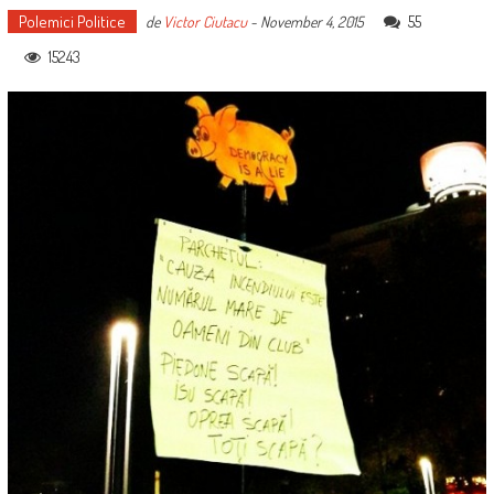
Polemici Politice
55
de
Victor Ciutacu
-
November 4, 2015
15243