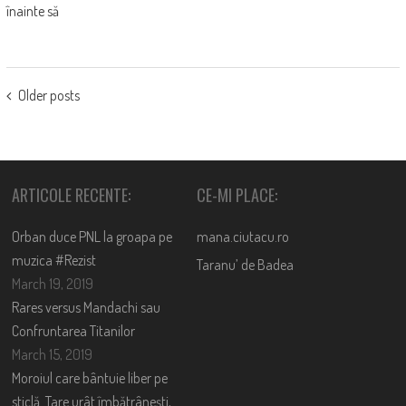
înainte să
POSTS
Older posts
NAVIGATION
ARTICOLE RECENTE:
CE-MI PLACE:
Orban duce PNL la groapa pe
mana.ciutacu.ro
muzica #Rezist
Taranu’ de Badea
March 19, 2019
Rares versus Mandachi sau
Confruntarea Titanilor
March 15, 2019
Moroiul care bântuie liber pe
sticlă. Tare urât îmbătrânești,