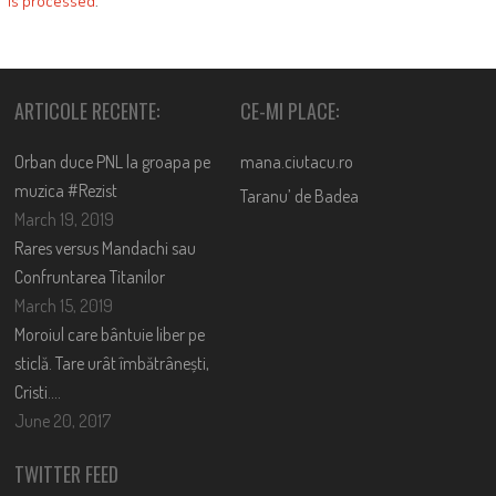
is processed
.
ARTICOLE RECENTE:
CE-MI PLACE:
Orban duce PNL la groapa pe
mana.ciutacu.ro
muzica #Rezist
Taranu’ de Badea
March 19, 2019
Rares versus Mandachi sau
Confruntarea Titanilor
March 15, 2019
Moroiul care bântuie liber pe
sticlă. Tare urât îmbătrânești,
Cristi….
June 20, 2017
TWITTER FEED