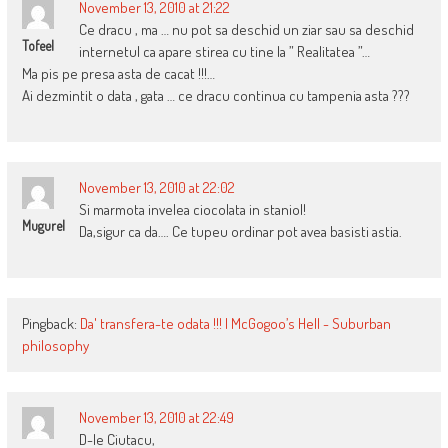
November 13, 2010 at 21:22
Ce dracu , ma … nu pot sa deschid un ziar sau sa deschid
Tofeel
internetul ca apare stirea cu tine la ” Realitatea ”…
Ma pis pe presa asta de cacat !!!…
Ai dezmintit o data , gata … ce dracu continua cu tampenia asta ???
November 13, 2010 at 22:02
Si marmota invelea ciocolata in staniol!
Mugurel
Da,sigur ca da…. Ce tupeu ordinar pot avea basisti astia.
Pingback:
Da' transfera-te odata !!! | McGogoo’s Hell - Suburban
philosophy
November 13, 2010 at 22:49
D-le Ciutacu,