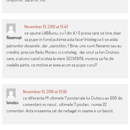
November 13, 2010 at 13:43
se spune LABÂunu, cu Î din A ! O presa care se tine doar
Resemnat
sa pupe in fund puterea asta face! Inteleg ca li se arata
patronilor dosarele…dar ,,ziaristilor,,? Bine, unii sunt flamanzi sau au
credite, precum Radu Moraru si ii inteleg… dar unul ca Ion Cristoiu
care, si atunci cand scotea la mare SECVENTA, incerca sa fie de
cealalta parte, ce motive ar avea acum sa pupe curul?
November 13, 2010 at 13:50
ce diferenta !!!! ultimele 7 postari ale lui Ciutacu au 600 de
Ionutzu
comentarii vs nasul , ultimele 7 postari , numai 22
comentari. Asta inseamna cat de nebagat in seama e un basist.