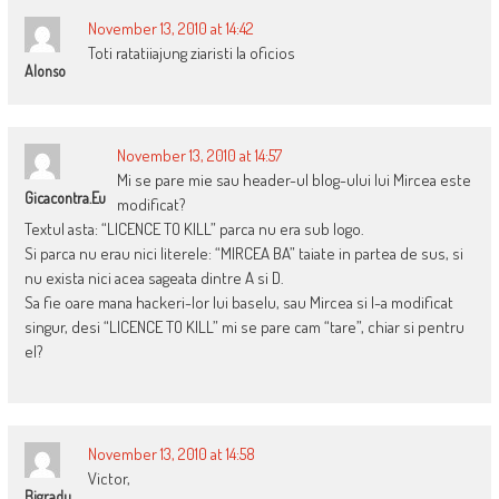
November 13, 2010 at 14:42
Toti ratatiiajung ziaristi la oficios
Alonso
November 13, 2010 at 14:57
Mi se pare mie sau header-ul blog-ului lui Mircea este
Gicacontra.eu
modificat?
Textul asta: “LICENCE TO KILL” parca nu era sub logo.
Si parca nu erau nici literele: “MIRCEA BA” taiate in partea de sus, si
nu exista nici acea sageata dintre A si D.
Sa fie oare mana hackeri-lor lui baselu, sau Mircea si l-a modificat
singur, desi “LICENCE TO KILL” mi se pare cam “tare”, chiar si pentru
el?
November 13, 2010 at 14:58
Victor,
Bigradu