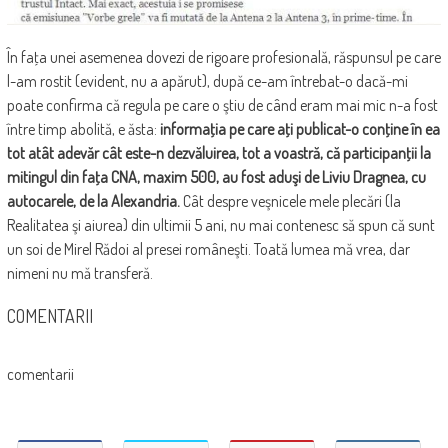
În faţa unei asemenea dovezi de rigoare profesională, răspunsul pe care
l-am rostit (evident, nu a apărut), după ce-am întrebat-o dacă-mi
poate confirma că regula pe care o ştiu de când eram mai mic n-a fost
între timp abolită, e ăsta:
informaţia pe care aţi publicat-o conţine în ea
tot atât adevăr cât este-n dezvăluirea, tot a voastră, că participanţii la
mitingul din faţa CNA, maxim 500, au fost aduşi de Liviu Dragnea, cu
autocarele, de la Alexandria.
Cât despre veşnicele mele plecări (la
Realitatea şi aiurea) din ultimii 5 ani, nu mai contenesc să spun că sunt
un soi de Mirel Rădoi al presei româneşti. Toată lumea mă vrea, dar
nimeni nu mă transferă.
COMENTARII
comentarii