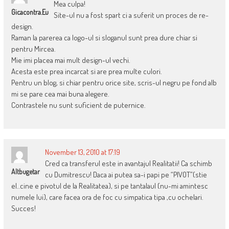
Mea culpa!
Gicacontra.eu
Site-ul nu a fost spart ci a suferit un proces de re-
design.
Raman la parerea ca logo-ul si sloganul sunt prea dure chiar si
pentru Mircea.
Mie imi placea mai mult design-ul vechi.
Acesta este prea incarcat si are prea multe culori.
Pentru un blog, si chiar pentru orice site, scris-ul negru pe fond alb
mi se pare cea mai buna alegere.
Contrastele nu sunt suficient de puternice.
November 13, 2010 at 17:19
Cred ca transferul este in avantajul Realitatii! Ca schimb
Altbugetar
cu Dumitrescu! Daca ai putea sa-i papi pe “PIVOT”(stie
el..cine e pivotul de la Realitatea), si pe tantalaul (nu-mi amintesc
numele lui), care facea ora de foc cu simpatica tipa ,cu ochelari.
Succes!