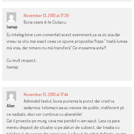
November 13, 2010 at 17:39
Buna seara d-le Ciutacu,
Ioanap
Eu inteleg bine cum comentati acest eveniment,ca sa zic asa,dar
vreau sa stiu mai exact ceea ce spune propozitia/fraza:” toată lumea
mă vrea, dar nimeni nu mă transferă”.Ce inseamna asta?!
Cu mult respect,
Ioanap
November 13, 2010 at 17:44
Admirabil textul, buna punerea la punct dar cred ca
Alien
zadarnica: tolomacii aia au nevoie de public, indiferent pt
ce nazbatii, deci vor continua cu aberatiile!
Cat il priveste pe murg, ceva mai penibil n-am vazut. Lasa ca pare
mereu depasit de situatie si pe alaturi de subiect, dar treaba cu
telefonul, de aseara din emisiune, l-a facut de rahat definitiv, mutra