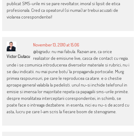
publicat SMS-urile mi se pare revoltator, imoral si lipsit de etica
profesionala. Cred ca opeatorul (si numai) ar trebui acuzati de
violarea corespondentei!
November 13, 2010 at 15:06
@bigradu: nu mai fabula. Razvan are, ca orice
Victor Ciutacu
realizator de emisiune live, casca de contact cu regia.
unde i se comunica introducerea diverselor materiale si rubrici, nu i
se dau indicatii. nu mai pune botu’ la propaganda portocalie. Murg
primea raspounsuri, pe care le reproducea ca atare. e o chestie
aproape general valabila la pedelisti. unul nu-si inchide telefonul in
emisie si imensa lor majoritate repeta ca papagalii sms-urile primite.
despre moralitatea interceptarii corespondentei, in schimb, se
poate face o intreaga dezbatere. in esenta, nici eu nu-s de acord cu
asta, lucru pe care l-am scris la fiecare boom de stenograme.