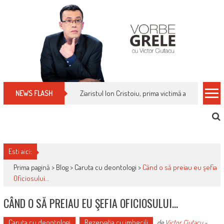
Skip
to
content
Cum îți schimbi, rapid, gratuit și eficient, furniz
NEWS FLASH
Esti aici:
Prima pagină >
Blog
>
Caruta cu deontologi
>
Când o să preiau eu şefia
Oficiosului…
CÂND O SĂ PREIAU EU ŞEFIA OFICIOSULUI…
Caruta cu deontologi
Rezervaţia cu imbecili
de
Victor Ciutacu
-