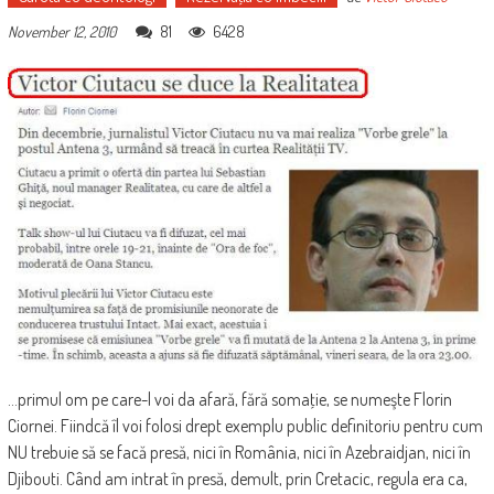
81
6428
November 12, 2010
…primul om pe care-l voi da afară, fără somaţie, se numeşte Florin
Ciornei. Fiindcă îl voi folosi drept exemplu public definitoriu pentru cum
NU trebuie să se facă presă, nici în România, nici în Azebraidjan, nici în
Djibouti. Când am intrat în presă, demult, prin Cretacic, regula era ca,