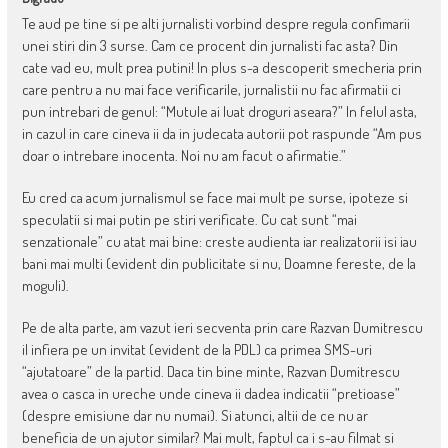
Te aud pe tine si pe alti jurnalisti vorbind despre regula confimarii
unei stiri din 3 surse. Cam ce procent din jurnalisti fac asta? Din
cate vad eu, mult prea putini! In plus s-a descoperit smecheria prin
care pentru a nu mai face verificarile, jurnalistii nu fac afirmatii ci
pun intrebari de genul: “Mutule ai luat droguri aseara?” In felul asta,
in cazul in care cineva ii da in judecata autorii pot raspunde “Am pus
doar o intrebare inocenta. Noi nu am facut o afirmatie.”
Eu cred ca acum jurnalismul se face mai mult pe surse, ipoteze si
speculatii si mai putin pe stiri verificate. Cu cat sunt “mai
senzationale” cu atat mai bine: creste audienta iar realizatorii isi iau
bani mai multi (evident din publicitate si nu, Doamne fereste, de la
moguli).
Pe de alta parte, am vazut ieri secventa prin care Razvan Dumitrescu
il infiera pe un invitat (evident de la PDL) ca primea SMS-uri
“ajutatoare” de la partid. Daca tin bine minte, Razvan Dumitrescu
avea o casca in ureche unde cineva ii dadea indicatii “pretioase”
(despre emisiune dar nu numai). Si atunci, altii de ce nu ar
beneficia de un ajutor similar? Mai mult, faptul ca i s-au filmat si