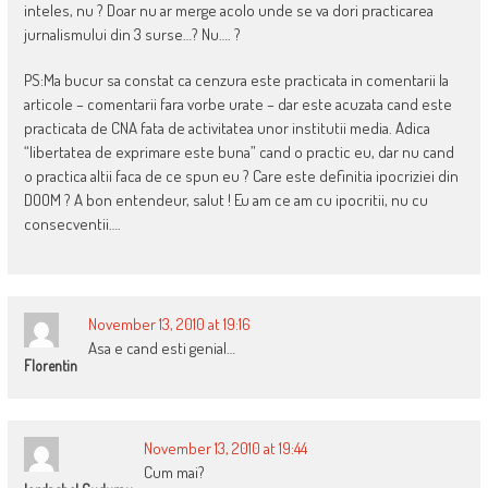
inteles, nu ? Doar nu ar merge acolo unde se va dori practicarea
jurnalismului din 3 surse…? Nu…. ?
PS:Ma bucur sa constat ca cenzura este practicata in comentarii la
articole – comentarii fara vorbe urate – dar este acuzata cand este
practicata de CNA fata de activitatea unor institutii media. Adica
“libertatea de exprimare este buna” cand o practic eu, dar nu cand
o practica altii faca de ce spun eu ? Care este definitia ipocriziei din
DOOM ? A bon entendeur, salut ! Eu am ce am cu ipocritii, nu cu
consecventii….
November 13, 2010 at 19:16
Asa e cand esti genial…
Florentin
November 13, 2010 at 19:44
Cum mai?