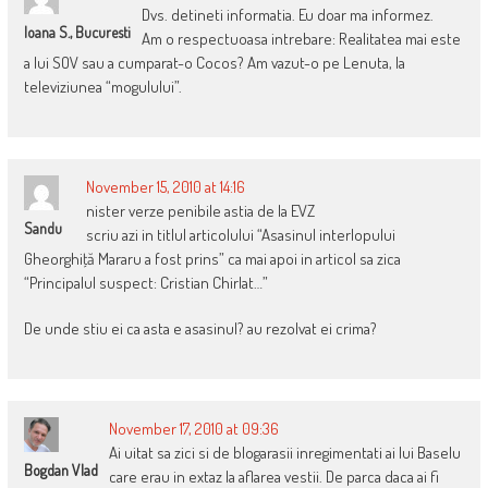
Dvs. detineti informatia. Eu doar ma informez.
Ioana S., Bucuresti
Am o respectuoasa intrebare: Realitatea mai este
a lui SOV sau a cumparat-o Cocos? Am vazut-o pe Lenuta, la
televiziunea “mogulului”.
November 15, 2010 at 14:16
nister verze penibile astia de la EVZ
Sandu
scriu azi in titlul articolului “Asasinul interlopului
Gheorghiţă Mararu a fost prins” ca mai apoi in articol sa zica
“Principalul suspect: Cristian Chirlat…”
De unde stiu ei ca asta e asasinul? au rezolvat ei crima?
November 17, 2010 at 09:36
Ai uitat sa zici si de blogarasii inregimentati ai lui Baselu
Bogdan Vlad
care erau in extaz la aflarea vestii. De parca daca ai fi