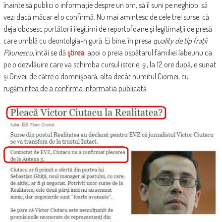
înainte să publici o informaţie despre un om, să îl suni pe neghiob, să
vezi dacă măcar el o confirmă. Nu mai amintesc de cele trei surse, că
deja obosesc purtătorii ilegitimi de reportofoane şi legitimaţii de presă
care umblă cu deontolgia-n gură. Ei bine, în presa
quality de tip fraţii
Păunescu
, întâi se dă
ştirea
, apoi o preia ospătarul familiei labeunu ca
pe o dezvlăuire care va schimba cursul istoriei şi, la 12 ore după, e sunat
şi Grivei, de către o domnişoară, alta decât numitul Ciornei, cu
rugămintea de a confirma informaţia publicată
.