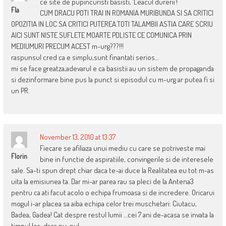
ce site de pupincuristi basisti, ‘Leacul durerii’!
Fla
CUM DRACU POTI TRAI IN ROMANIA MURIBUNDA SI SA CRITICI
OPOZITIA IN LOC SA CRITICI PUTEREA.TOTI TALAMBII ASTIA CARE SCRIU
AICI SUNT NISTE SUFLETE MOARTE PDLISTE CE COMUNICA PRIN
MEDIUMURI PRECUM ACEST m-urg???!!!
raspunsul cred ca e simplu,sunt finantati serios…
mi se face greatza,adevarul e ca basistii au un sistem de propaganda
si dezinformare bine pus la punct si episodul cu m-urg ar putea fi si
un PR.
November 13, 2010 at 13:37
Fiecare se afiliaza unui mediu cu care se potriveste mai
Florin
bine in functie de aspiratiile, convingerile si de interesele
sale. Sa-ti spun drept chiar daca te-ai duce la Realitatea eu tot m-as
uita la emisiunea ta. Dar mi-ar parea rau sa pleci de la Antena3
pentru ca ati facut acolo o echipa frumoasa si de incredere. Oricarui
mogul i-ar placea sa aiba echipa celor trei muschetari: Ciutacu,
Badea, Gadea! Cat despre restul lumii …cei 7 ani de-acasa se invata la
timpul lor…daca nu..nu!