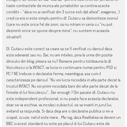
toate contractele de munca ale jurnalistilor sa contina aceste
conditii – “daca nu ai verificat din 3 surse esti dat afara!”, exagerez…)
cred ca era si este simplu pentru dl. Ciutacu sa demonteze zvonul
(care nu este orice fel de zvon, sa nu intram in seria cu “nu pot
dezminti orice se spune despre mine”, nu suntem in aceasta
situatie!).
Dl. Ciutacu este corect sa ceara sa se fi verificat cu dansul daca
este adevarat sau nu. Dar, nu am inteles, pina la urma din pozitia
dinsului din blog, pleaca sa nu? Ramane pentru totdeauna la dl.
Voiculescu si la INTACT, va lucra in continuare numai pentru PSD si
PC ? NE trebuie o declaratie ferma, neambigua, asa cum il
caracterizeaza pe dansul: “Nu voi lucra niciodata in alta parte decat la
trustul INTACT. Nu voi primi niciodata bani din alte parte decat de la
firmele d-lui Voiculescu”….Fair enough ? Din pacate dl. Ciutacu nu
este independent profesional, si nu poate face aceasta declaratie,
doar se va eschiva, va incolaci subiectul, se va invarti in jurul lui,
evitand sa raspunda. Si daca deja are o declaratie publica si mi-a
scapat, scuze, netul este mare….Ma rog, daca Realitatea va deveni un
BBC si acest standard nu este pe placul d-lui Ciutacu este de