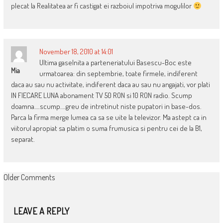
plecat la Realitatea ar fi castigat ei razboiul impotriva mogulilor
November 18, 2010 at 14:01
Ultima gaselnita a parteneriatului Basescu-Boc este
Mia
urmatoarea: din septembrie, toate firmele, indiferent
daca au sau nu activitate, indiferent daca au sau nu angajati, vor plati
IN FIECARE LUNA abonament TV 50 RON si 10 RON radio. Scump
doamna….scump….greu de intretinut niste pupatori in base-dos.
Parca la firma merge lumea ca sa se uite la televizor. Ma astept ca in
viitorul apropiat sa platim o suma frumusica si pentru cei de la B1,
separat.
COMMENT
Older Comments
NAVIGATION
LEAVE A REPLY