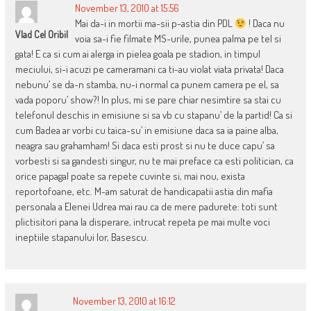
November 13, 2010 at 15:56
Mai da-i in mortii ma-sii p-astia din PDL
! Daca nu
Vlad Cel Oribil
voia sa-i fie filmate MS-urile, punea palma pe tel si
gata! E ca si cum ai alerga in pielea goala pe stadion, in timpul
meciului, si-i acuzi pe cameramani ca ti-au violat viata privata! Daca
nebunu’ se da-n stamba, nu-i normal ca punem camera pe el, sa
vada poporu’ show?! In plus, mi se pare chiar nesimtire sa stai cu
telefonul deschis in emisiune si sa vb cu stapanu’ de la partid! Ca si
cum Badea ar vorbi cu taica-su’ in emisiune daca sa ia paine alba,
neagra sau grahamham! Si daca esti prost si nu te duce capu’ sa
vorbesti si sa gandesti singur, nu te mai preface ca esti politician, ca
orice papagal poate sa repete cuvinte si, mai nou, exista
reportofoane, etc. M-am saturat de handicapatii astia din mafia
personala a Elenei Udrea mai rau ca de mere padurete: toti sunt
plictisitori pana la disperare, intrucat repeta pe mai multe voci
ineptiile stapanului lor, Basescu.
November 13, 2010 at 16:12