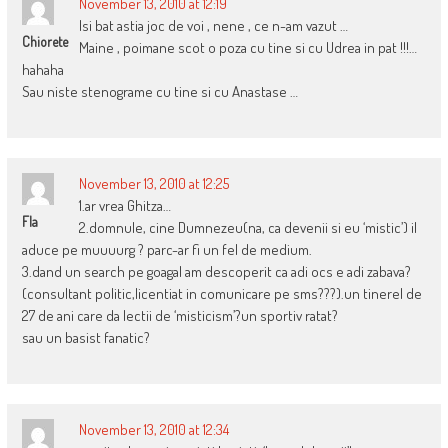
November 13, 2010 at 12:19
Isi bat astia joc de voi , nene , ce n-am vazut …
Chiorete
Maine , poimane scot o poza cu tine si cu Udrea in pat !!!…
hahaha
Sau niste stenograme cu tine si cu Anastase …
November 13, 2010 at 12:25
1.ar vrea Ghitza…
Fla
2.domnule, cine Dumnezeu(na, ca devenii si eu ‘mistic’) il
aduce pe muuuurg ? parc-ar fi un fel de medium.
3.dand un search pe goagal am descoperit ca adi ocs e adi zabava?
(consultant politic,licentiat in comunicare pe sms???).un tinerel de
27 de ani care da lectii de ‘misticism’?un sportiv ratat?
sau un basist fanatic?
November 13, 2010 at 12:34