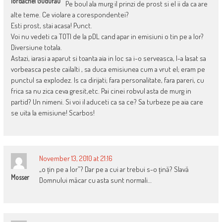
Iordachel Gudurau
Pe boul ala murg il prinzi de prost si el ii da ca are
alte teme. Ce violare a corespondentei?
Esti prost, stai acasa! Punct.
Voi nu vedeti ca TOTI de la pDL cand apar in emisiuni o tin pe a lor?
Diversiune totala.
Astazi, iarasi a aparut si toanta aia in loc sa i-o serveasca, l-a lasat sa
vorbeasca peste cailalti , sa duca emisiunea cum a vrut el; eram pe
punctul sa explodez. Is ca dirijati; fara personalitate, fara pareri, cu
frica sa nu zica ceva gresit,etc. Pai cinei robvul asta de murg in
partid? Un nimeni. Si voi il aduceti ca sa ce? Sa turbeze pe aia care
se uita la emisiune! Scarbos!
November 13, 2010 at 21:16
„o țin pe a lor”? Dar pe a cui ar trebui s-o țină? Slavă
Mosser
Domnului măcar cu asta sunt normali…