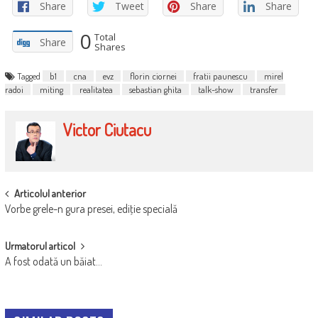
Share
Tweet
Share
Share
0
Total
Share
Shares
Tagged
b1
cna
evz
florin ciornei
fratii paunescu
mirel
radoi
miting
realitatea
sebastian ghita
talk-show
transfer
Victor Ciutacu
POST
Articolul anterior
Vorbe grele-n gura presei, ediţie specială
NAVIGATION
Urmatorul articol
A fost odată un băiat…