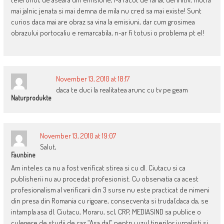
mai jalnic jenata si mai demna de mila nu cred sa mai existe! Sunt
curios daca mai are obraz sa vina la emisiuni, dar cum grosimea
obrazului portocaliu e remarcabila, n-ar fi totusi o problema pt el!
November 13, 2010 at 18:17
daca te duci la realitatea arunc cu tv pe geam
Naturprodukte
November 13, 2010 at 19:07
Salut,
Faunbine
Am inteles ca nu a fost verificat stirea si cu dl. Ciutacu si ca
publisherii nu au procedat profesionist. Cu observatia ca acest
profesionalism al verificarii din 3 surse nu este practicat de nimeni
din presa din Romania cu rigoare, consecventa si truda(daca da, se
intampla asa dl. Ciutacu, Moraru, scl, CRP, MEDIASIND sa publice o
culegere de studii de caz “Asa da!” pentru uzul tinerilor jurnalisti si