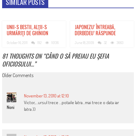
SIMILAR POSTS
UNII-S BESTII, ALŢII-S
JAPONEZU’ ÎNTREABĂ,
URMĂRIŢI DE GHINION
DERBEDEU’ RĂSPUNDE
October 16, 2011
192
10136
June 18, 2009
32
3663
81 THOUGHTS ON “
CÂND O SĂ PREIAU EU ŞEFIA
OFICIOSULUI…
”
COMMENT
Older Comments
NAVIGATION
November 13, 2010 at 12:10
Victor,…ursul trece …potaile latra…mai trece o data iar
Noni
latra:))