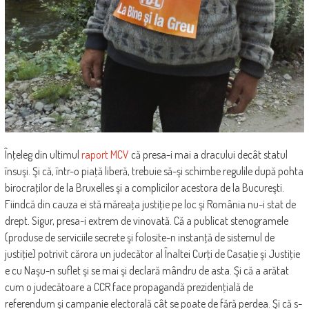
Înţeleg din ultimul
raport MCV
că presa-i mai a dracului decât statul
însuşi. Şi că, într-o piaţă liberă, trebuie să-şi schimbe regulile după pohta
birocraţilor de la Bruxelles şi a complicilor acestora de la Bucureşti.
Fiindcă din cauza ei stă măreaţa justiţie pe loc şi România nu-i stat de
drept. Sigur, presa-i extrem de vinovată. Că a publicat stenogramele
(produse de serviciile secrete şi folosite-n instanţă de sistemul de
justiţie) potrivit cărora un judecător al Înaltei Curţi de Casaţie şi Justiţie
e cu Naşu-n suflet şi se mai şi declară mândru de asta. Şi că a arătat
cum o judecătoare a CCR face propagandă prezidenţială de
referendum şi campanie electorală cât se poate de fără perdea. Şi că s-