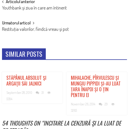
POST
Articolul anterior
Youthbank şi ziua în care am întinerit
NAVIGATION
Urmatorul articol
Restituţia valorilor; fiindcă vreau şi pot
SIMILAR POSTS
STĂPÂNUL ABSOLUT ŞI
MIHALACHE, PÎRVULESCU ȘI
ARGAŢII SĂI JALNICI
MUNGIU PIPPIDI ȘI-AU LUAT
ȚARA ÎNAPOI ȘI O ȚIN
September 28, 2010
51
PENTRU EI
5394
November 26, 2014
29
3265
54 THOUGHTS ON “
INCITARE LA CENZURĂ ŞI LA LUAT DE