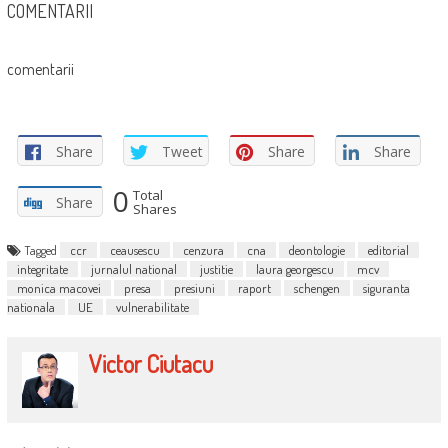
COMENTARII
comentarii
Share
Tweet
Share
Share
0
Total
Share
Shares
Tagged
ccr
ceausescu
cenzura
cna
deontologie
editorial
integritate
jurnalul national
justitie
laura georgescu
mcv
monica macovei
presa
presiuni
raport
schengen
siguranta
nationala
UE
vulnerabilitate
Victor Ciutacu