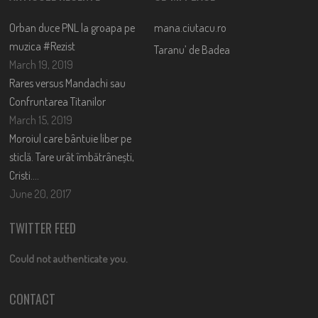
Orban duce PNL la groapa pe
mana.ciutacu.ro
muzica #Rezist
Taranu’ de Badea
March 19, 2019
Rares versus Mandachi sau
Confruntarea Titanilor
March 15, 2019
Moroiul care bântuie liber pe
sticlă. Tare urât îmbătrânești,
Cristi….
June 20, 2017
TWITTER FEED
Could not authenticate you.
CONTACT