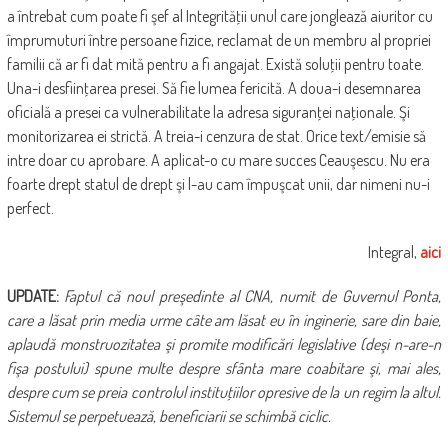
a întrebat cum poate fi şef al Integrităţii unul care jonglează aiuritor cu
împrumuturi între persoane fizice, reclamat de un membru al propriei
familii că ar fi dat mită pentru a fi angajat. Există soluţii pentru toate.
Una-i desfiinţarea presei. Să fie lumea fericită. A doua-i desemnarea
oficială a presei ca vulnerabilitate la adresa siguranţei naţionale. Şi
monitorizarea ei strictă. A treia-i cenzura de stat. Orice text/emisie să
intre doar cu aprobare. A aplicat-o cu mare succes Ceauşescu. Nu era
foarte drept statul de drept şi l-au cam împuşcat unii, dar nimeni nu-i
perfect.
Integral,
aici
UPDATE:
Faptul că noul preşedinte al CNA, numit de Guvernul Ponta,
care a lăsat prin media urme câte am lăsat eu în inginerie, sare din baie,
aplaudă monstruozitatea şi promite modificări legislative (deşi n-are-n
fişa postului) spune multe despre sfânta mare coabitare şi, mai ales,
despre cum se preia controlul instituţiilor opresive de la un regim la altul.
Sistemul se perpetuează, beneficiarii se schimbă ciclic.