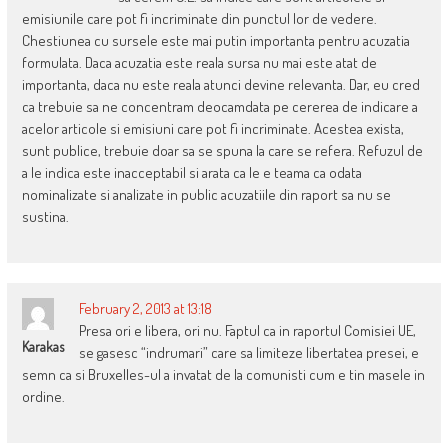
emisiunile care pot fi incriminate din punctul lor de vedere.
Chestiunea cu sursele este mai putin importanta pentru acuzatia
formulata. Daca acuzatia este reala sursa nu mai este atat de
importanta, daca nu este reala atunci devine relevanta. Dar, eu cred
ca trebuie sa ne concentram deocamdata pe cererea de indicare a
acelor articole si emisiuni care pot fi incriminate. Acestea exista,
sunt publice, trebuie doar sa se spuna la care se refera. Refuzul de
a le indica este inacceptabil si arata ca le e teama ca odata
nominalizate si analizate in public acuzatiile din raport sa nu se
sustina.
February 2, 2013 at 13:18
Presa ori e libera, ori nu. Faptul ca in raportul Comisiei UE,
Karakas
se gasesc “indrumari” care sa limiteze libertatea presei, e
semn ca si Bruxelles-ul a invatat de la comunisti cum e tin masele in
ordine.