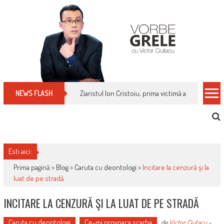
Skip
to
content
Ziaristul Ion Cristoiu, prima victimă a noi cenzuri 
NEWS FLASH
Esti aici:
Prima pagină >
Blog
>
Caruta cu deontologi
>
Incitare la cenzură şi la
luat de pe stradă
INCITARE LA CENZURĂ ŞI LA LUAT DE PE STRADĂ
Caruta cu deontologi
Ce-mi provoaca scarba
de
Victor Ciutacu
-