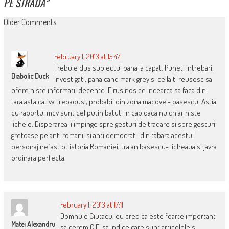
PE STRADĂ
”
COMMENT
Older Comments
NAVIGATION
February 1, 2013 at 15:47
Trebuie dus subiectul pana la capat. Puneti intrebari,
Diabolic Duck
investigati, pana cand mark grey si ceilalti reusesc sa
ofere niste informatii decente. E rusinos ce incearca sa faca din
tara asta cativa trepadusi, probabil din zona macovei- basescu. Astia
cu raportul mcv sunt cel putin batuti in cap daca nu chiar niste
lichele. Disperarea ii impinge spre gesturi de tradare si spre gesturi
gretoase pe anti romanii si anti democratii din tabara acestui
personaj nefast pt istoria Romaniei, traian basescu- licheaua si javra
ordinara perfecta.
February 1, 2013 at 17:11
Domnule Ciutacu, eu cred ca este foarte important
Matei Alexandru
sa cerem C.E. sa indice care sunt articolele si