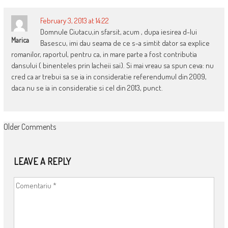
February 3, 2013 at 14:22
Domnule Ciutacu,in sfarsit, acum , dupa iesirea d-lui
Marica
Basescu, imi dau seama de ce s-a simtit dator sa explice
romanilor, raportul, pentru ca, in mare parte a fost contributia
dansului ( binenteles prin lacheii sai). Si mai vreau sa spun ceva: nu
cred ca ar trebui sa se ia in consideratie referendumul din 2009,
daca nu se ia in consideratie si cel din 2013, punct.
COMMENT
Older Comments
NAVIGATION
LEAVE A REPLY