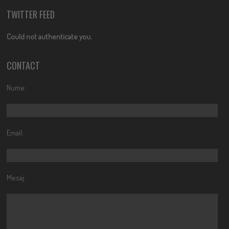
TWITTER FEED
Could not authenticate you.
CONTACT
Nume:
Email:
Mesaj: