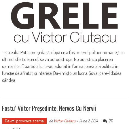
- E treaba PSD cum și dacă, după ce a fost miezul politicii românești în
ultimul sfert de secol, se va autodistruge. Nu poți strica plăcerea
oamenilor. E partidul lor, s-au adunat în formațiunea aia politică în
funcție de afinități și interese. Da-i mișto un lucru. Șova, care-l dădea
cândva
Fostu’ Viitor Președinte, Nervos Cu Nervii
Ce-mi provoaca scarba
76
de
Victor Ciutacu
-
June 2, 2014