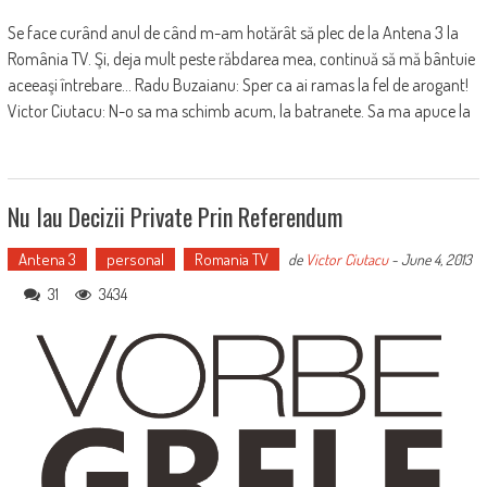
Se face curând anul de când m-am hotărât să plec de la Antena 3 la
România TV. Şi, deja mult peste răbdarea mea, continuă să mă bântuie
aceeaşi întrebare... Radu Buzaianu: Sper ca ai ramas la fel de arogant!
Victor Ciutacu: N-o sa ma schimb acum, la batranete. Sa ma apuce la
Nu Iau Decizii Private Prin Referendum
Antena 3
personal
Romania TV
de
Victor Ciutacu
-
June 4, 2013
31
3434