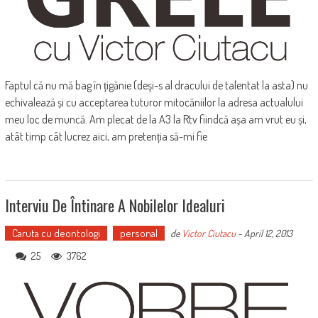
Faptul că nu mă bag în țigănie (deşi-s al dracului de talentat la asta) nu
echivalează și cu acceptarea tuturor mitocăniilor la adresa actualului
meu loc de muncă. Am plecat de la A3 la Rtv fiindcă așa am vrut eu și,
atât timp cât lucrez aici, am pretenția să-mi fie
Interviu De Întinare A Nobilelor Idealuri
Caruta cu deontologi
personal
de
Victor Ciutacu
-
April 12, 2013
25
3762