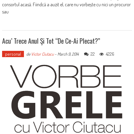
consortul acasă. Fiindcă a auzit el, care nu vorbește cu nici un procuror
sau
Acu’ Trece Anul Şi Tot “de Ce-Ai Plecat?”
personal
22
4226
de
Victor Ciutacu
-
March 9, 2014