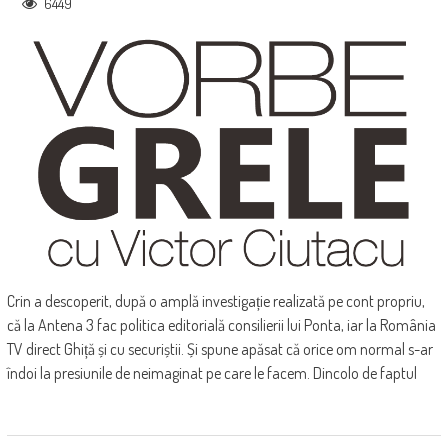
6449
Crin a descoperit, după o amplă investigație realizată pe cont propriu,
că la Antena 3 fac politica editorială consilierii lui Ponta, iar la România
TV direct Ghiță și cu securiștii. Și spune apăsat că orice om normal s-ar
îndoi la presiunile de neimaginat pe care le facem. Dincolo de faptul