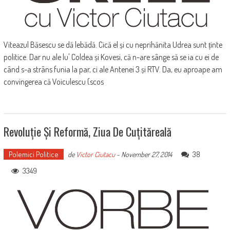
Viteazul Băsescu se dă lebădă. Cică el și cu neprihănita Udrea sunt ținte
politice. Dar nu ale lu' Coldea și Kovesi, că n-are sânge să se ia cu ei de
când s-a strâns funia la par, ci ale Antenei 3 și RTV. Da, eu aproape am
convingerea că Voiculescu (scos
Revoluție Și Reformă, Ziua De Cuțităreală
Polemici Politice
38
de
Victor Ciutacu
-
November 27, 2014
3349