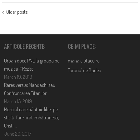
POSTS
Older posts
NAVIGATION
ARTICOLE RECENTE:
CE-MI PLACE:
Orban duce PNL la groapa pe
mana.ciutacu.ro
muzica #Rezist
Taranu’ de Badea
March 19, 2019
Rares versus Mandachi sau
Confruntarea Titanilor
March 15, 2019
Moroiul care bântuie liber pe
sticlă. Tare urât îmbătrânești,
Cristi….
June 20, 2017