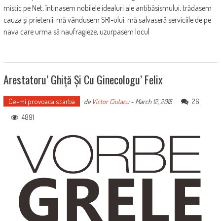
mistic pe Net, întinasem nobilele idealuri ale antibăsismului, trădasem
cauza și prietenii, mă vândusem SRI-ului, mă salvaseră serviciile de pe
nava care urma să naufragieze, uzurpasem locul
Arestatoru’ Ghiță Și Cu Ginecologu’ Felix
Ce-mi provoaca scarba
26
de
Victor Ciutacu
-
March 12, 2015
4891