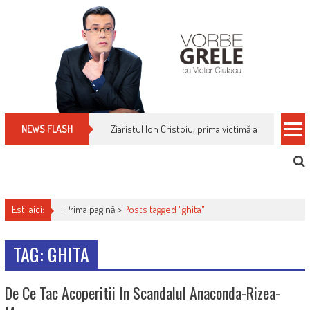
Skip
to
content
Ziaristul Ion Cristoiu, prima victimă a noi cenzuri 
NEWS FLASH
Esti aici:
Prima pagină >
Posts tagged "ghita"
TAG: GHITA
De Ce Tac Acoperitii In Scandalul Anaconda-Rizea-