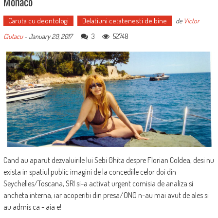
Monaco
Caruta cu deontologi
Delatiuni cetatenesti de bine
de
Victor
3
52748
Ciutacu
-
January 20, 2017
Cand au aparut dezvaluirile lui Sebi Ghita despre Florian Coldea, desi nu
exista in spatiul public imagini de la concediile celor doi din
Seychelles/Toscana, SRI si-a activat urgent comisia de analiza si
ancheta interna, iar acoperitii din presa/ONG n-au mai avut de ales si
au admis ca - aia e!