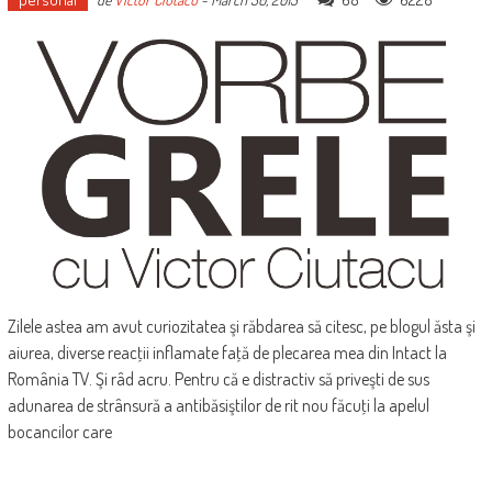
Zilele astea am avut curiozitatea şi răbdarea să citesc, pe blogul ăsta şi
aiurea, diverse reacţii inflamate faţă de plecarea mea din Intact la
România TV. Şi râd acru. Pentru că e distractiv să priveşti de sus
adunarea de strânsură a antibăsiştilor de rit nou făcuţi la apelul
bocancilor care