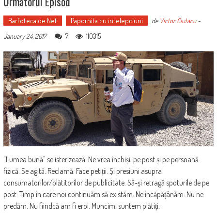
Următorul Episod
Barfoteca de Net
Papornita cu intelepciuni
de
Victor Ciutacu
-
7
110315
January 24, 2017
"Lumea bună" se isterizează. Ne vrea închiși; pe post și pe persoană
fizică. Se agită. Reclamă. Face petiții. Și presiuni asupra
consumatorilor/plătitorilor de publicitate. Să-și retragă spoturile de pe
post. Timp în care noi continuăm să existăm. Ne încăpățânăm. Nu ne
predăm. Nu fiindcă am fi eroi. Muncim, suntem plătiți,