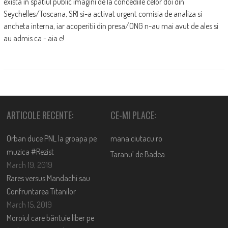
exista in spatiul public imagini de la concediile celor doi din
Seychelles/Toscana, SRI si-a activat urgent comisia de analiza si
ancheta interna, iar acoperitii din presa/ONG n-au mai avut de ales si
au admis ca - aia e!
ARTICOLE RECENTE:
CE-MI PLACE:
Orban duce PNL la groapa pe
mana.ciutacu.ro
muzica #Rezist
Taranu’ de Badea
March 19, 2019
Rares versus Mandachi sau
Confruntarea Titanilor
March 15, 2019
Moroiul care bântuie liber pe