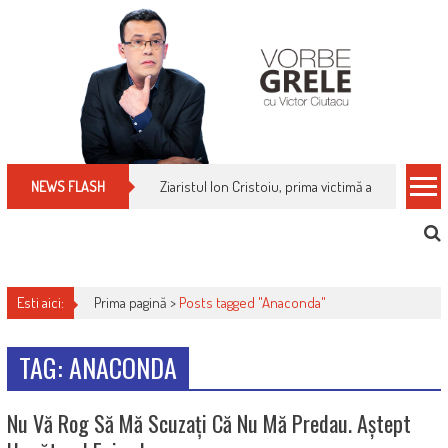
Skip
to
content
Ziaristul Ion Cristoiu, prima victimă a noi cenzuri 
NEWS FLASH
Esti aici:
Prima pagină >
Posts tagged "Anaconda"
TAG: ANACONDA
Nu Vă Rog Să Mă Scuzați Că Nu Mă Predau. Aștept