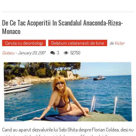
De Ce Tac Acoperitii In Scandalul Anaconda-Rizea-
Monaco
Caruta cu deontologi
Delatiuni cetatenesti de bine
de
Victor
3
52750
Ciutacu
-
January 20, 2017
Cand au aparut dezvaluirile lui Sebi Ghita despre Florian Coldea, desi nu