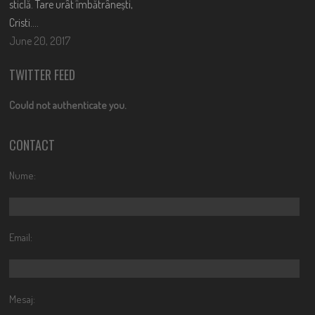
sticlă. Tare urât îmbătrânești,
Cristi….
June 20, 2017
TWITTER FEED
Could not authenticate you.
CONTACT
Nume:
Email:
Mesaj: