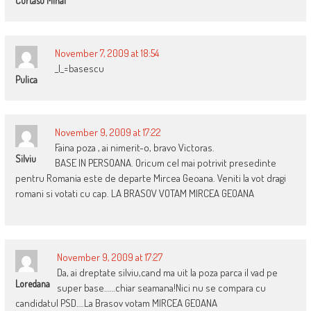
Curtasu Mihai
November 7, 2009 at 18:54
_|_=basescu
Pulica
November 9, 2009 at 17:22
Faina poza , ai nimerit-o, bravo Victoras.
Silviu
BASE IN PERSOANA. Oricum cel mai potrivit presedinte
pentru Romania este de departe Mircea Geoana. Veniti la vot dragi
romani si votati cu cap. LA BRASOV VOTAM MIRCEA GEOANA
November 9, 2009 at 17:27
Da, ai dreptate silviu,cand ma uit la poza parca il vad pe
Loredana
super base……chiar seamana!Nici nu se compara cu
candidatul PSD….La Brasov votam MIRCEA GEOANA