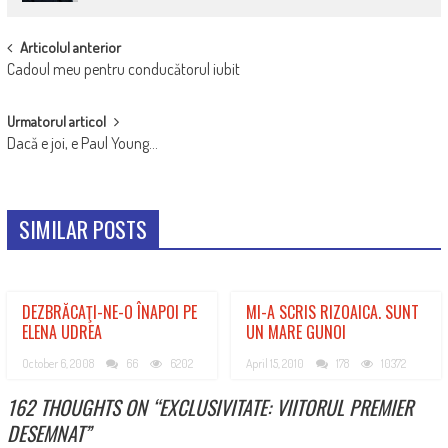
POST
Articolul anterior
Cadoul meu pentru conducătorul iubit
NAVIGATION
Urmatorul articol
Dacă e joi, e Paul Young…
SIMILAR POSTS
DEZBRĂCAŢI-NE-O ÎNAPOI PE
MI-A SCRIS RIZOAICA. SUNT
ELENA UDREA
UN MARE GUNOI
October 6, 2008
66
6202
April 15, 2010
178
10372
162 THOUGHTS ON “
EXCLUSIVITATE: VIITORUL PREMIER
DESEMNAT
”