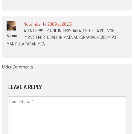
November 14, 2009 at 20:26
ATENTIE!!!!!!!!! MAINE IN TIMISOARA ,CEI DE LA PDL VOR
Karine
IMPARTI PORTOCALE IN PIATA AURORA!!JALNIC!CUM POT
MANIPULA TARANIMEA …
COMMENT
Older Comments
NAVIGATION
LEAVE A REPLY