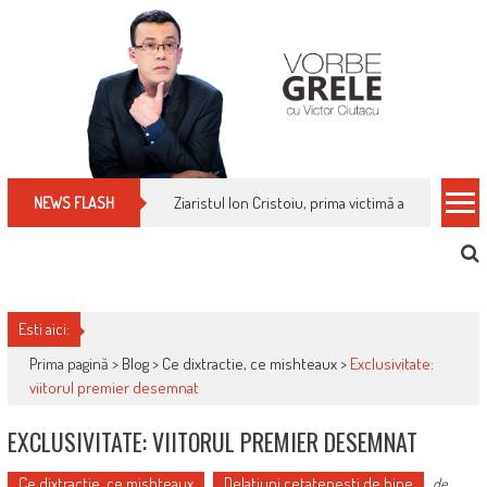
Skip
to
content
Ziaristul Ion Cristoiu, prima victimă a noi cenzuri 
NEWS FLASH
Esti aici:
Prima pagină >
Blog
>
Ce dixtractie, ce mishteaux
>
Exclusivitate:
viitorul premier desemnat
EXCLUSIVITATE: VIITORUL PREMIER DESEMNAT
Ce dixtractie, ce mishteaux
Delatiuni cetatenesti de bine
de