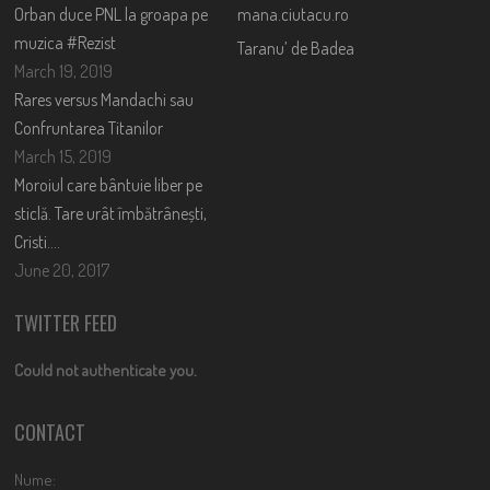
Orban duce PNL la groapa pe
mana.ciutacu.ro
muzica #Rezist
Taranu’ de Badea
March 19, 2019
Rares versus Mandachi sau
Confruntarea Titanilor
March 15, 2019
Moroiul care bântuie liber pe
sticlă. Tare urât îmbătrânești,
Cristi….
June 20, 2017
TWITTER FEED
Could not authenticate you.
CONTACT
Nume: