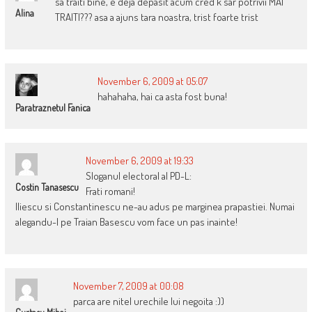
sa traiti bine, e deja depasit acum cred k sar potrivii MAI
Alina
TRAITI??? asa a ajuns tara noastra, trist foarte trist
November 6, 2009 at 05:07
hahahaha, hai ca asta fost buna!
Paratraznetul Fanica
November 6, 2009 at 19:33
Sloganul electoral al PD-L:
Costin Tanasescu
Frati romani!
Iliescu si Constantinescu ne-au adus pe marginea prapastiei. Numai
alegandu-l pe Traian Basescu vom face un pas inainte!
November 7, 2009 at 00:08
parca are nitel urechile lui negoita :))