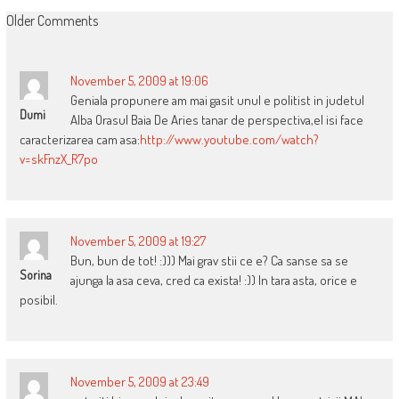
COMMENT
Older Comments
NAVIGATION
November 5, 2009 at 19:06
Geniala propunere am mai gasit unul e politist in judetul
Dumi
Alba Orasul Baia De Aries tanar de perspectiva,el isi face
caracterizarea cam asa:
http://www.youtube.com/watch?
v=skFnzX_R7po
November 5, 2009 at 19:27
Bun, bun de tot! :))) Mai grav stii ce e? Ca sanse sa se
Sorina
ajunga la asa ceva, cred ca exista! :)) In tara asta, orice e
posibil.
November 5, 2009 at 23:49