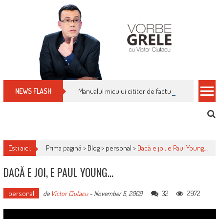
Skip
to
content
Manualul micului cititor de facturi: nu plăti nimic 
NEWS FLASH
Esti aici:
Prima pagină >
Blog
>
personal
>
Dacă e joi, e Paul Young…
DACĂ E JOI, E PAUL YOUNG…
personal
32
2972
de
Victor Ciutacu
-
November 5, 2009