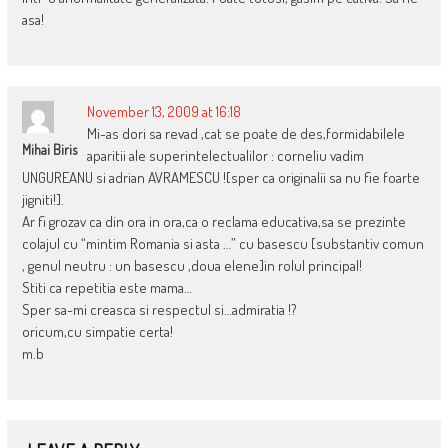
asa!
November 13, 2009 at 16:18
Mi-as dori sa revad ,cat se poate de des,formidabilele
Mihai Biris
aparitii ale superintelectualilor : corneliu vadim
UNGUREANU si adrian AVRAMESCU ![sper ca originalii sa nu fie foarte
jigniti!].
Ar fi grozav ca din ora in ora,ca o reclama educativa,sa se prezinte
colajul cu “mintim Romania si asta …” cu basescu [substantiv comun
, genul neutru : un basescu ,doua elene]in rolul principal!
Stiti ca repetitia este mama…
Sper sa-mi creasca si respectul si…admiratia !?
oricum,cu simpatie certa!
m.b