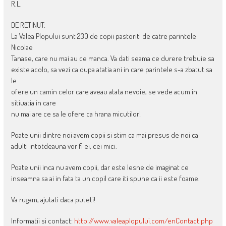
R.L.
DE RETINUT:
La Valea Plopului sunt 230 de copii pastoriti de catre parintele
Nicolae
Tanase, care nu mai au ce manca. Va dati seama ce durere trebuie sa
existe acolo, sa vezi ca dupa atatia ani in care parintele s-a zbatut sa
le
ofere un camin celor care aveau atata nevoie, se vede acum in
sitiuatia in care
nu mai are ce sa le ofere ca hrana micutilor!
Poate unii dintre noi avem copii si stim ca mai presus de noi ca
adulti intotdeauna vor fi ei, cei mici.
Poate unii inca nu avem copii, dar este lesne de imaginat ce
inseamna sa ai in fata ta un copil care iti spune ca ii este foame.
Va rugam, ajutati daca puteti!
Informatii si contact:
http://www.valeaplopului.com/enContact.php