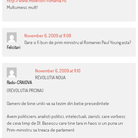
http://www.millefiori-romania.ro
.
Multumesc mult!
November 6, 2009 at 11:08
Oare o fi bun de prim ministru al Romaniei Paul Young asta?
Felicitari
November 6, 2009 at 11:10
REVOLUTIA NOUA
Radu-CRAIOVA
(REVOLUTIA PRCINA)
Oameni de bine uniti-va sa tezim din betie presedintele
Avem politicieni, analisti politici, intelectuali, ziaristi, care vorbesc
de ceva timp de Dl. Basescu care tine tara in haos si un puna un
Prim-ministru sa treaca de parlament