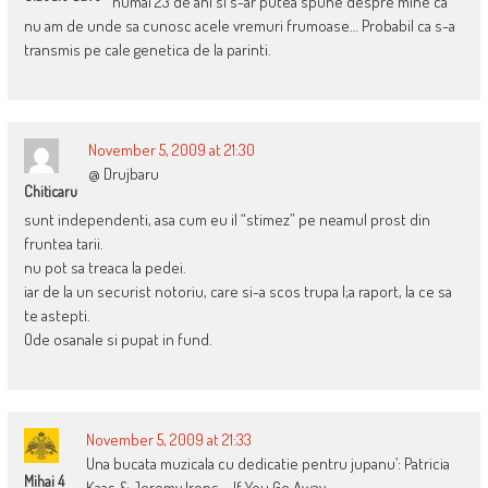
numai 23 de ani si s-ar putea spune despre mine ca
nu am de unde sa cunosc acele vremuri frumoase… Probabil ca s-a
transmis pe cale genetica de la parinti.
November 5, 2009 at 21:30
@ Drujbaru
Chiticaru
sunt independenti, asa cum eu il “stimez” pe neamul prost din
fruntea tarii.
nu pot sa treaca la pedei.
iar de la un securist notoriu, care si-a scos trupa l;a raport, la ce sa
te astepti.
Ode osanale si pupat in fund.
November 5, 2009 at 21:33
Una bucata muzicala cu dedicatie pentru jupanu’: Patricia
Mihai 4
Kaas & Jeremy Irons – If You Go Away