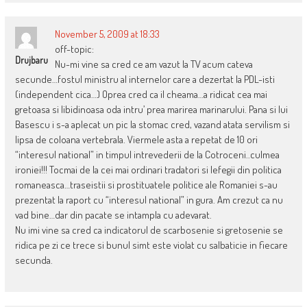
November 5, 2009 at 18:33
off-topic:
Drujbaru
Nu-mi vine sa cred ce am vazut la TV acum cateva
secunde…fostul ministru al internelor care a dezertat la PDL-isti
(independent cica…) Oprea cred ca il cheama…a ridicat cea mai
gretoasa si libidinoasa oda intru’ prea marirea marinarului. Pana si lui
Basescu i s-a aplecat un pic la stomac cred, vazand atata servilism si
lipsa de coloana vertebrala. Viermele asta a repetat de 10 ori
“interesul national” in timpul intrevederii de la Cotroceni..culmea
ironiei!!! Tocmai de la cei mai ordinari tradatori si lefegii din politica
romaneasca…traseistii si prostituatele politice ale Romaniei s-au
prezentat la raport cu “interesul national” in gura. Am crezut ca nu
vad bine…dar din pacate se intampla cu adevarat.
Nu imi vine sa cred ca indicatorul de scarbosenie si gretosenie se
ridica pe zi ce trece si bunul simt este violat cu salbaticie in fiecare
secunda.