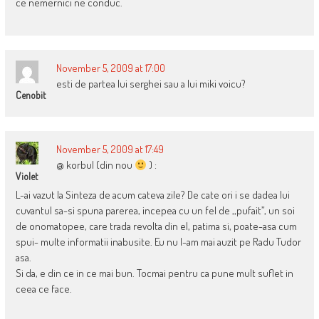
ce nemernici ne conduc.
November 5, 2009 at 17:00
esti de partea lui serghei sau a lui miki voicu?
Cenobit
November 5, 2009 at 17:49
@ korbul (din nou
) :
Violet
L-ai vazut la Sinteza de acum cateva zile? De cate ori i se dadea lui
cuvantul sa-si spuna parerea, incepea cu un fel de ,,pufait”, un soi
de onomatopee, care trada revolta din el, patima si, poate-asa cum
spui- multe informatii inabusite. Eu nu l-am mai auzit pe Radu Tudor
asa.
Si da, e din ce in ce mai bun. Tocmai pentru ca pune mult suflet in
ceea ce face.