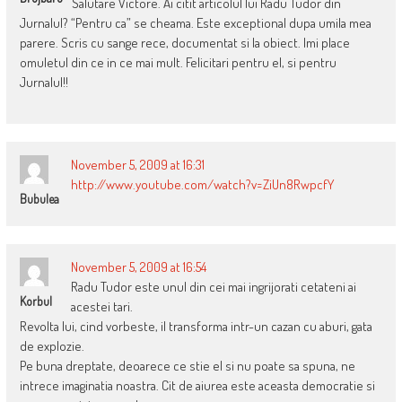
Salutare Victore. Ai citit articolul lui Radu Tudor din
Jurnalul? “Pentru ca” se cheama. Este exceptional dupa umila mea
parere. Scris cu sange rece, documentat si la obiect. Imi place
omuletul din ce in ce mai mult. Felicitari pentru el, si pentru
Jurnalul!!
November 5, 2009 at 16:31
http://www.youtube.com/watch?v=ZiUn8RwpcfY
Bubulea
November 5, 2009 at 16:54
Radu Tudor este unul din cei mai ingrijorati cetateni ai
Korbul
acestei tari.
Revolta lui, cind vorbeste, il transforma intr-un cazan cu aburi, gata
de explozie.
Pe buna dreptate, deoarece ce stie el si nu poate sa spuna, ne
intrece imaginatia noastra. Cit de aiurea este aceasta democratie si