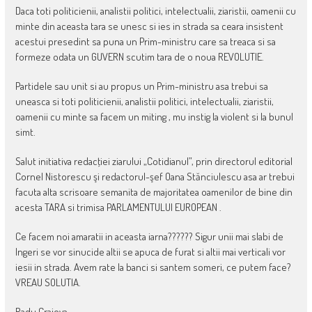
Daca toti politicienii, analistii politici, intelectualii, ziaristii, oamenii cu
minte din aceasta tara se unesc si ies in strada sa ceara insistent
acestui presedint sa puna un Prim-ministru care sa treaca si sa
formeze odata un GUVERN scutim tara de o noua REVOLUTIE.
Partidele sau unit si au propus un Prim-ministru asa trebui sa
uneasca si toti politicienii, analistii politici, intelectualii, ziaristii,
oamenii cu minte sa facem un miting , mu instig la violent si la bunul
simt.
Salut initiativa redacţiei ziarului „Cotidianul”, prin directorul editorial
Cornel Nistorescu şi redactorul-şef Oana Stănciulescu asa ar trebui
facuta alta scrisoare semanita de majoritatea oamenilor de bine din
acesta TARA si trimisa PARLAMENTULUI EUROPEAN .
Ce facem noi amaratii in aceasta iarna?????? Sigur unii mai slabi de
Ingeri se vor sinucide altii se apuca de furat si altii mai verticali vor
iesii in strada. Avem rate la banci si santem someri, ce putem face?
VREAU SOLUTIA.
Radu Craiova