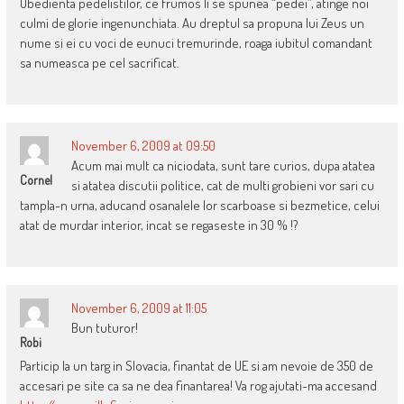
Obedienta pedelistilor, ce frumos li se spunea “pedei”, atinge noi
culmi de glorie ingenunchiata. Au dreptul sa propuna lui Zeus un
nume si ei cu voci de eunuci tremurinde, roaga iubitul comandant
sa numeasca pe cel sacrificat.
November 6, 2009 at 09:50
Acum mai mult ca niciodata, sunt tare curios, dupa atatea
Cornel
si atatea discutii politice, cat de multi grobieni vor sari cu
tampla-n urna, aducand osanalele lor scarboase si bezmetice, celui
atat de murdar interior, incat se regaseste in 30 % !?
November 6, 2009 at 11:05
Bun tuturor!
Robi
Particip la un targ in Slovacia, finantat de UE si am nevoie de 350 de
accesari pe site ca sa ne dea finantarea! Va rog ajutati-ma accesand