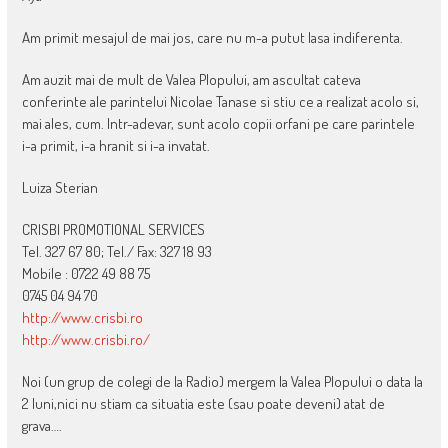
Am primit mesajul de mai jos, care nu m-a putut lasa indiferenta.
Am auzit mai de mult de Valea Plopului, am ascultat cateva
conferinte ale parintelui Nicolae Tanase si stiu ce a realizat acolo si,
mai ales, cum. Intr-adevar, sunt acolo copii orfani pe care parintele
i-a primit, i-a hranit si i-a invatat.
Luiza Sterian
CRISBI PROMOTIONAL SERVICES
Tel. 327 67 80; Tel./ Fax: 327 18 93
Mobile : 0722 49 88 75
0745 04 94 70
http://www.crisbi.ro
http://www.crisbi.ro/
Noi (un grup de colegi de la Radio) mergem la Valea Plopului o data la
2 luni,nici nu stiam ca situatia este (sau poate deveni) atat de
grava….