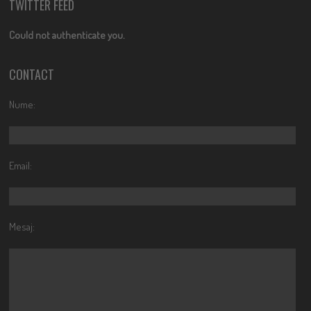
TWITTER FEED
Could not authenticate you.
CONTACT
Nume:
Email:
Mesaj: