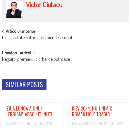
Victor Ciutacu
POST
Articolul anterior
Exclusivitate: viitorul premier desemnat
NAVIGATION
Urmatorul articol
Negoiţă, premierul ciorbei de potroace
SIMILAR POSTS
ZIUA LUNGĂ A UNUI
KIEV 2014. NU-I NIMIC
“EROISM” ABSOLUT INUTIL
ROMANTIC, E TRAGIC
July 19, 2010
56
5508
February 20, 2014
25
4032