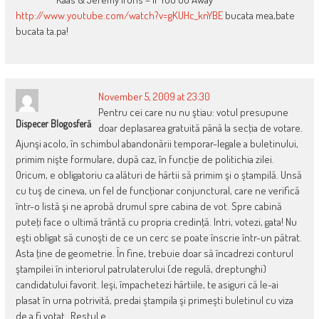
http://www.youtube.com/watch?v=gKUHc_knYBE
bucata mea,bate
bucata ta.pa!
November 5, 2009 at 23:30
Pentru cei care nu nu ştiau: votul presupune
Dispecer Blogosferă
doar deplasarea gratuită pânâ la secţia de votare.
Ajunşi acolo, în schimbul abandonării temporar-legale a buletinului,
primim nişte formulare, după caz, în funcţie de politichia zilei.
Oricum, e obligatoriu ca alături de hârtii să primim şi o ştampilă. Unsă
cu tuş de cineva, un fel de funcţionar conjunctural, care ne verifică
într-o listă şi ne aprobă drumul spre cabina de vot. Spre cabină
puteţi face o ultimă trântă cu propria credinţă. Intri, votezi, gata! Nu
eşti obligat să cunoşti de ce un cerc se poate înscrie într-un pătrat.
Asta ţine de geometrie. În fine, trebuie doar să încadrezi conturul
ştampilei în interiorul patrulaterului (de regulă, dreptunghi)
candidatului favorit. Ieşi, împachetezi hârtiile, te asiguri că le-ai
plasat în urna potrivită, predai ştampila şi primeşti buletinul cu viza
de a fi votat…Restul e…