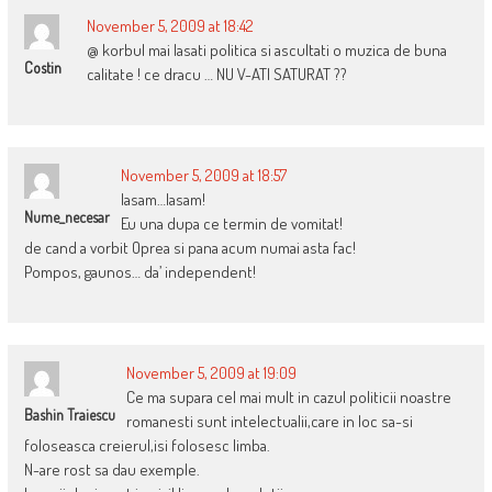
November 5, 2009 at 18:42
@ korbul mai lasati politica si ascultati o muzica de buna
Costin
calitate ! ce dracu … NU V-ATI SATURAT ??
November 5, 2009 at 18:57
lasam…lasam!
Nume_necesar
Eu una dupa ce termin de vomitat!
de cand a vorbit Oprea si pana acum numai asta fac!
Pompos, gaunos… da’ independent!
November 5, 2009 at 19:09
Ce ma supara cel mai mult in cazul politicii noastre
Bashin Traiescu
romanesti sunt intelectualii,care in loc sa-si
foloseasca creierul,isi folosesc limba.
N-are rost sa dau exemple.