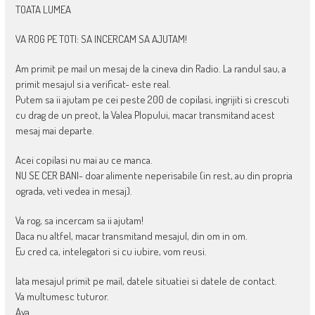
TOATA LUMEA
VA ROG PE TOTI: SA INCERCAM SA AJUTAM!
Am primit pe mail un mesaj de la cineva din Radio. La randul sau, a
primit mesajul si a verificat- este real.
Putem sa ii ajutam pe cei peste 200 de copilasi, ingrijiti si crescuti
cu drag de un preot, la Valea Plopului, macar transmitand acest
mesaj mai departe.
Acei copilasi nu mai au ce manca.
NU SE CER BANI- doar alimente neperisabile (in rest, au din propria
ograda, veti vedea in mesaj).
Va rog, sa incercam sa ii ajutam!
Daca nu altfel, macar transmitand mesajul, din om in om.
Eu cred ca, intelegatori si cu iubire, vom reusi.
Iata mesajul primit pe mail, datele situatiei si datele de contact.
Va multumesc tuturor.
Aya