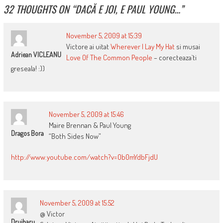
32 THOUGHTS ON “
DACĂ E JOI, E PAUL YOUNG…
”
November 5, 2009 at 15:39
Victore ai uitat
Wherever I Lay My Hat
si musai
Adriean VICLEANU
Love Of The Common People
– corecteaza`ti
greseala! :))
November 5, 2009 at 15:46
Maire Brennan & Paul Young
Dragos Bora
“Both Sides Now”
http://www.youtube.com/watch?v=Ob0mYdbFjdU
November 5, 2009 at 15:52
@ Victor
Drujbaru