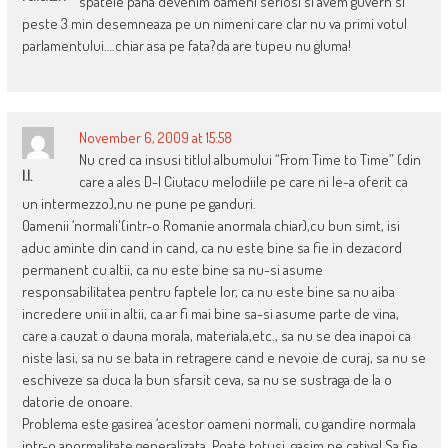
spatele pana devenim oameni seriosi si avem guvern si
peste 3 min desemneaza pe un nimeni care clar nu va primi votul
parlamentului….chiar asa pe fata?da are tupeu nu gluma!
November 6, 2009 at 15:58
Nu cred ca insusi titlul albumului “From Time to Time” (din
I.I.
care a ales D-l Ciutacu melodiile pe care ni le-a oferit ca
un intermezzo),nu ne pune pe ganduri.
Oamenii ‘normali'(intr-o Romanie anormala chiar),cu bun simt, isi
aduc aminte din cand in cand, ca nu este bine sa fie in dezacord
permanent cu altii, ca nu este bine sa nu-si asume
responsabilitatea pentru faptele lor, ca nu este bine sa nu aiba
incredere unii in altii, ca ar fi mai bine sa-si asume parte de vina,
care a cauzat o dauna morala, materiala,etc., sa nu se dea inapoi ca
niste lasi, sa nu se bata in retragere cand e nevoie de curaj, sa nu se
eschiveze sa duca la bun sfarsit ceva, sa nu se sustraga de la o
datorie de onoare.
Problema este gasirea ‘acestor oameni normali, cu gandire normala
intr-o anormalitate generalizata. Poate totusi, gasim pe cativa! Sa fie