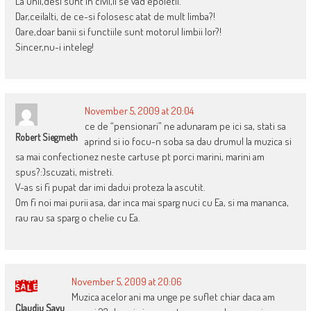
La unii,desi sunt in civil,li se vad epoletii.
Dar,ceilalti, de ce-si folosesc atat de mult limba?!
Oare,doar banii si functiile sunt motorul limbii lor?!
Sincer,nu-i inteleg!
November 5, 2009 at 20:04
ce de “pensionari” ne adunaram pe ici sa, stati sa
Robert Siegmeth
aprind si io focu-n soba sa dau drumul la muzica si
sa mai confectionez neste cartuse pt porci marini, marini am
spus?:)scuzati, mistreti.
V-as si fi pupat dar imi dadui proteza la ascutit.
Om fi noi mai purii asa, dar inca mai sparg nuci cu Ea, si ma mananca,
rau rau sa sparg o chelie cu Ea.
November 5, 2009 at 20:06
Muzica acelor ani ma unge pe suflet chiar daca am
Claudiu Savu