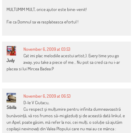
MULTUMIM MULT, orice ajutor este bine-venit!
Fie ca Domnul sa va rasplateasca efortul !
November 6, 2009 at 03:53
Cat imi plac melodiile acestui artist;). Every time you go
Judy
away, you take a piece of me… Nu pot sa cred ca nu i-ar
placea si lui Mircea Badea:P
November 6, 2009 at 06:53
D-le V Ciutacu,
Sibilla
Cu respect şi mulţumire pentru infinita dumneavoastră
bunăvoinţă, vă ros frumos să-mi găzduiţi şi de această dată linkul, e
un Apel, poate găsim, mă refer la noi, cei mulţi, o soluţie să ajutăm
copilaşii nevinovaţi din Valea Plopului care nu mai au ce mânca :