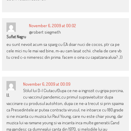
November 6, 2009 at 00:02
@robert siegmeth
Suflet Negru
eu sunt nevoit acum sa sparg cu EA doar nuci de cocos, ptr ca pe
cele mici nu le mai vad bine, m-au cam lasat ochii. chelia de care vb
tu cred c-o nimeresc din prima. facem o oina cu capatzana aluia? ;))
November 6, 2009 at 00:09
Stilul lui D-l Ciutacu!Dupa ce ne-a ingrozit cu gripa porcina,
I.I.
cu vaccinul pandemic,cu primul supravietuitor dupa
vaccinare cu produsul autohton, dupa ce ne-a trecut si prin spaima
ca Presedintele ar putea contracta virusul, ne intoarce cu 180 grade
si ne incanta cu muzica lui Paul Young, care nu este chiar young, dar
muzica lui va ramane young si va incanta inca multe generatii.Cand
ma gandesc ca dumnealui canta din 1970, si melodiile lui au