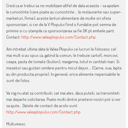
Cred ca ar trebui sa ne mobilizam altfel de data aceasta – sa apelam
la cunostinte (care poate au cunostinte…. la restaurante sau super-
marketuri, firme), aceste lanturi alimentare de multe ori ofera
sponsorizari, si cei de la V Plopului fiind o fundatie pot semna de
primire si cu stampila ca sponsorizarea sa fie OK pt ambele parti.
Contact:
http://www.valeaplopului.com/Contact.php
Am intrebat ultima data la Valea Plopului ce lucruri le folosesc cel
mai mult si au spus ca, gatind la comun, le trebuie cartofi, morcovi,
ceapa, pasta de tomate (bulion), margarina, totul in cantitati mari. Si
mezeluri sau gustari similare pentru micul dejun…. (Carne, oua, lapte
au din productia proprie). In general, orice alimente neperisabile le
sunt de folos.
.
Va rog nu atat sa contribuiti, cat mai ales, daca puteti, sa transmiteti
mai departe solicitarea. Poate multi dintre prietenii nostri pot si vor
sa ajute… Datele de contact de acolo sunt:
http://www.valeaplopului.com/Contact.php
Multumesc.