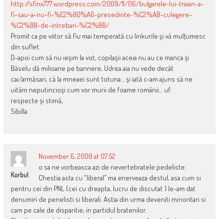
http://sfinx777.wordpress.com/2009/11/06/bulgarele-lui-traian-a-
fi-sau-a-nu-fi-%E2%80%A6-presedinte-%C2%AB-culegere-
%C2%BB-de-intrebari-%C2%BB/
Promit ca pe viitor să fiu mai temperată cu linkurile şi vă mulţumesc
din suflet.
D-apoi cum să nu ieşim la vot, copilaşii aceia nu au ce manca şi
Băselu dă milioane pe bannere, Udrea aia nu vede decât
cai/armăsari, că la mneaei sunt totuna… şi iată c-am ajuns să ne
uităm neputincioşi cum vor murii de foame românii… uf.
respecte şi stimă,
Sibilla
November 6, 2009 at 07:52
o sa ne vorbeasca azi de nevertebratele pedeliste.
Korbul
Chestia asta cu “liberal” ma enerveaza destul, asa cum si
pentru cei din PNL (cei cu dreapta, lucru de discutat ) le-am dat
denumiri de penelisti si liberali. Astia din urma deveniti minoritari si
cam pe cale de disparitie, in partidul bratenilor.