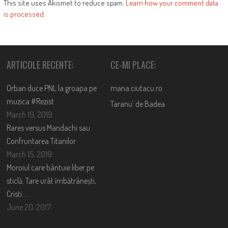
This site uses Akismet to reduce spam.
Learn how your comment data
is processed
.
ARTICOLE RECENTE:
CE-MI PLACE:
Orban duce PNL la groapa pe
mana.ciutacu.ro
muzica #Rezist
Taranu’ de Badea
March 19, 2019
Rares versus Mandachi sau
Confruntarea Titanilor
March 15, 2019
Moroiul care bântuie liber pe
sticlă. Tare urât îmbătrânești,
Cristi….
June 20, 2017