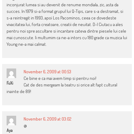
inconjurat lumea si au devenit de renume mondiala, zic, asta da
succes. In 1979 si-a format grupul lui Q-Tips, care s-a destramat, si
s-a reintregit in 1993, apoi Los Pacominos, ceea ce dovedeste
vivacitatea lui, forta creatoare, creatii de neuitat. D-l Ciutacu a ales
pentru noi spre ascultare si incantare cateva dintre piesele lui cele
mai cunoscute. Ii multumim ca ne-a intors cu 180 grade ca muzica lui
Young ne-a mai calmat.
November 6, 2009 at 00:53
Ce bine e ca mai avem timp si pentru noi!
FuXi
Cat de des mergeam la teatru si orice alt fapt cultural
inainte de 89!
November 6, 2009 at 03:02
@
Aya