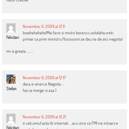
November 6, 2009 at 12:11
bwahahahaha!Mai face si misto basescu asta!aha,vreti
Felicitari
primar ca prim ministru?booooon,va dau,na de aici negoita!
mi-e greata……….
November 6, 2009 at 12:17
daca e vineri,e Negoita….
Stefan
hai ca merge si asa:)
November 6, 2009 at 12:21
e calr,omul asta tb internat…..acu zice ca FMI ne intoarce
Felicitari