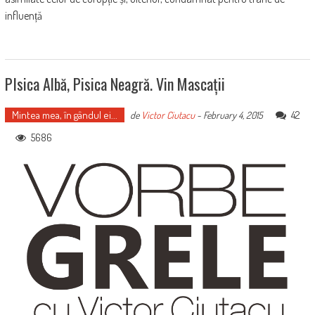
influență
PIsica Albă, Pisica Neagră. Vin Mascații
Mintea mea, în gândul ei...
42
de
Victor Ciutacu
-
February 4, 2015
5686