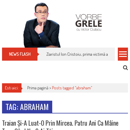
Skip
to
content
Ziaristul Ion Cristoiu, prima victimă a noi cenzuri 
NEWS FLASH
Esti aici:
Prima pagină >
Posts tagged "abraham"
TAG: ABRAHAM
Traian Și-A Luat-O Prin Mircea. Patru Ani Ca Mâine