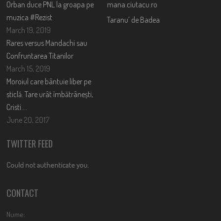
Orban duce PNL la groapa pe
mana.ciutacu.ro
muzica #Rezist
Taranu’ de Badea
March 19, 2019
Rares versus Mandachi sau
Confruntarea Titanilor
March 15, 2019
Moroiul care bântuie liber pe
sticlă. Tare urât îmbătrânești,
Cristi….
June 20, 2017
TWITTER FEED
Could not authenticate you.
CONTACT
Nume: