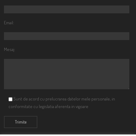
Email:
Mesaj:
Sunt de acord cu prelucrarea datelor mele personale, in
conformitate cu legislatia aferenta in vigoare