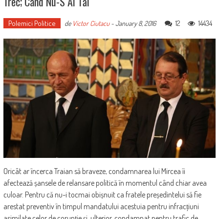
Trec; Când Nu-S Ai Tăi
Polemici Politice
12
14434
de
Victor Ciutacu
-
January 8, 2016
Oricât ar încerca Traian să braveze, condamnarea lui Mircea îi
afectează șansele de relansare politică în momentul când chiar avea
culoar. Pentru că nu-i tocmai obișnuit ca fratele președintelui să fie
arestat preventiv în timpul mandatului acestuia pentru infracțiuni
asimilate celor de corupție și, ulterior, condamnat pentru trafic de