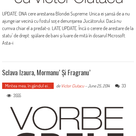
UPDATE: DNA cere arestarea Blondei Supreme. Unica ei șansă de a nu
ajunge iar vecină cu fostul soț e denunțarea Jucătorului. Dacă nu
cumva chiar el a predat-o. LATE UPDATE: Încă o cerere de arestare de la
statu' de drept: spălare de bani și luare de mită în dosarul Microsoft.
Asta-i
Sclava Izaura, Mormanu’ Și Fragranu’
Mintea mea, în gândul ei...
33
de
Victor Ciutacu
-
June 25, 2014
3555