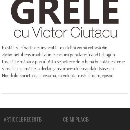
Există - și e foarte des invocată - o celebră vorbă extrasă din
zăcământul ienstimabil al înțelepciunii populare: "când te bagi în
troacă, te mănâcă porcii". Asta se petrece de-o bună bucată de vreme
și mai cu seamă de la declanșarea imensului scandalul Băsescu-
Mondialii. Societatea consumă, cu voluptate năucitoare, episod
ARTICOLE RECENTE:
CE-MI PLACE: