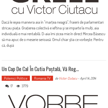
Dacă le ieşea manevra aia în "marţea neagră", fraierii de parlamentari
stricau piaţa. Graţierea colectivă e ieftina şi se imparte la mulţi, aia
individuală e mai rentabilă. D-aia îmi zicea mie în direct Mircea Băsescu
să ma apuc de o meserie serioasă. Omul chiar ştia ce vorbeşte. Pentru
că, după
Un Cap De Cal În Cutia Poștală, Vă Rog…
Polemici Politice
Romania TV
de
Victor Ciutacu
-
April 14, 2014
17
3779