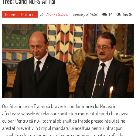
Trec; Când Nu-S Ai Tăi
Polemici Politice
12
14436
de
Victor Ciutacu
-
January 8, 2016
Oricât ar încerca Traian să braveze, condamnarea lui Mircea îi
afectează șansele de relansare politică în momentul când chiar avea
culoar. Pentru că nu-i tocmai obișnuit ca fratele președintelui să fie
arestat preventiv în timpul mandatului acestuia pentru infracțiuni
asimilate celor de corupție și, ulterior, condamnat pentru trafic de