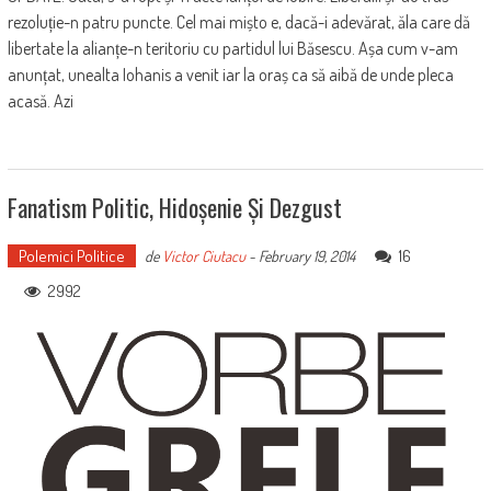
rezoluție-n patru puncte. Cel mai mișto e, dacă-i adevărat, ăla care dă
libertate la alianțe-n teritoriu cu partidul lui Băsescu. Așa cum v-am
anunțat, unealta Iohanis a venit iar la oraș ca să aibă de unde pleca
acasă. Azi
Fanatism Politic, Hidoșenie Și Dezgust
Polemici Politice
16
de
Victor Ciutacu
-
February 19, 2014
2992