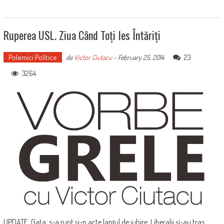
Ruperea USL. Ziua Când Toți Ies Întăriți
Polemici Politice
23
de
Victor Ciutacu
-
February 25, 2014
3264
UPDATE: Gata, s-a rupt și-n acte lanțul de iubire. Liberalii și-au tras