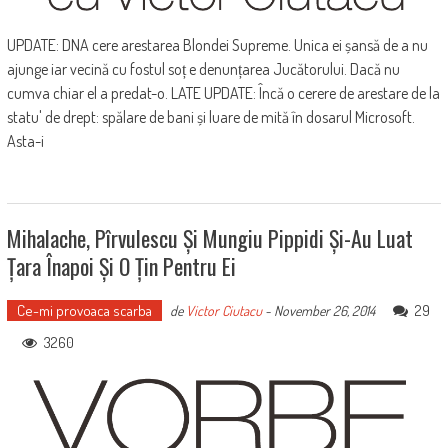
UPDATE: DNA cere arestarea Blondei Supreme. Unica ei șansă de a nu
ajunge iar vecină cu fostul soț e denunțarea Jucătorului. Dacă nu
cumva chiar el a predat-o. LATE UPDATE: Încă o cerere de arestare de la
statu' de drept: spălare de bani și luare de mită în dosarul Microsoft.
Asta-i
Mihalache, Pîrvulescu Și Mungiu Pippidi Și-Au Luat
Țara Înapoi Și O Țin Pentru Ei
Ce-mi provoaca scarba
29
de
Victor Ciutacu
-
November 26, 2014
3260