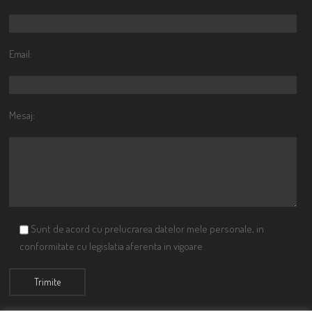
Email:
Mesaj:
Sunt de acord cu prelucrarea datelor mele personale, in
conformitate cu legislatia aferenta in vigoare