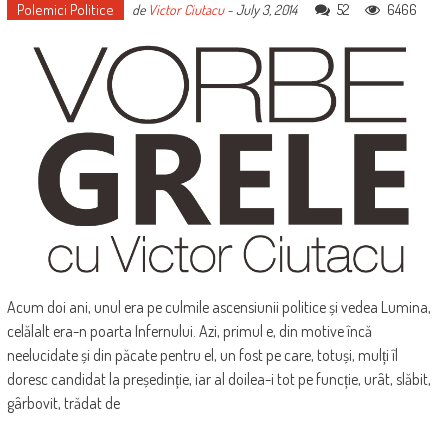
Polemici Politice
52
6466
de
Victor Ciutacu
-
July 3, 2014
Acum doi ani, unul era pe culmile ascensiunii politice și vedea Lumina,
celălalt era-n poarta Infernului. Azi, primul e, din motive încă
neelucidate și din păcate pentru el, un fost pe care, totuși, mulți îl
doresc candidat la președinție, iar al doilea-i tot pe funcție, urât, slăbit,
gârbovit, trădat de