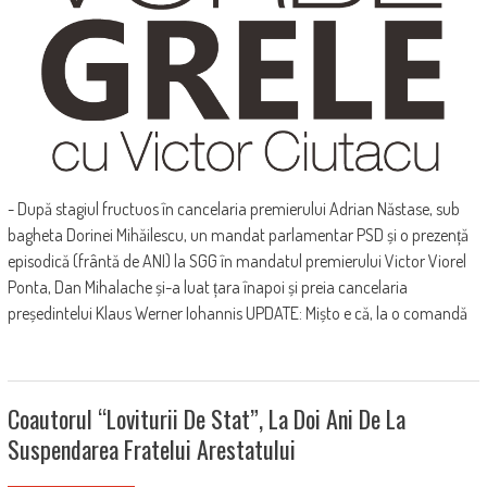
- După stagiul fructuos în cancelaria premierului Adrian Năstase, sub
bagheta Dorinei Mihăilescu, un mandat parlamentar PSD și o prezență
episodică (frântă de ANI) la SGG în mandatul premierului Victor Viorel
Ponta, Dan Mihalache și-a luat țara înapoi și preia cancelaria
președintelui Klaus Werner Iohannis UPDATE: Mișto e că, la o comandă
Coautorul “loviturii De Stat”, La Doi Ani De La
Suspendarea Fratelui Arestatului