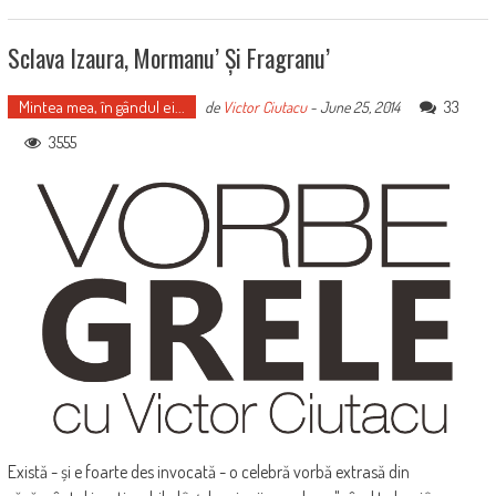
Sclava Izaura, Mormanu’ Și Fragranu’
Mintea mea, în gândul ei...
33
de
Victor Ciutacu
-
June 25, 2014
3555
Există - și e foarte des invocată - o celebră vorbă extrasă din