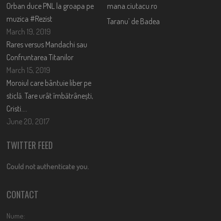
Orban duce PNL la groapa pe
mana.ciutacu.ro
muzica #Rezist
Taranu’ de Badea
March 19, 2019
Rares versus Mandachi sau
Confruntarea Titanilor
March 15, 2019
Moroiul care bântuie liber pe
sticlă. Tare urât îmbătrânești,
Cristi….
June 20, 2017
TWITTER FEED
Could not authenticate you.
CONTACT
Nume: