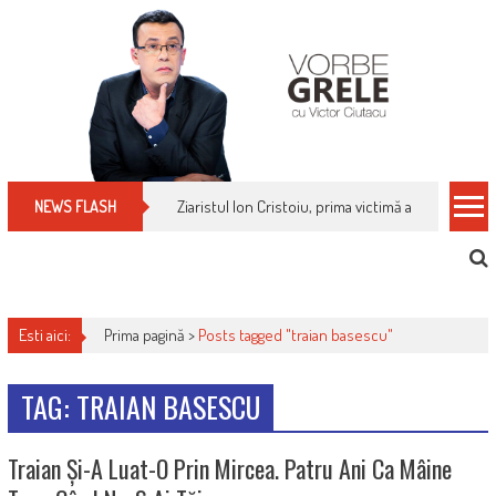
Skip
to
content
Ziaristul Ion Cristoiu, prima victimă a noi cenzuri 
NEWS FLASH
Esti aici:
Prima pagină >
Posts tagged "traian basescu"
TAG: TRAIAN BASESCU
Traian Și-A Luat-O Prin Mircea. Patru Ani Ca Mâine