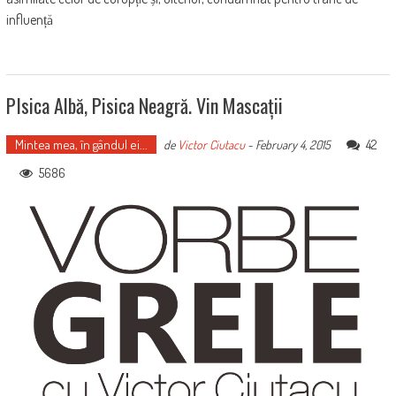
influență
PIsica Albă, Pisica Neagră. Vin Mascații
Mintea mea, în gândul ei...
42
de
Victor Ciutacu
-
February 4, 2015
5686