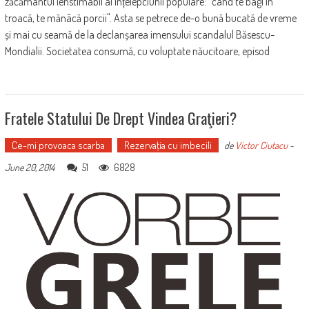
zăcământul ienstimabil al înțelepciunii populare: "când te bagi în
troacă, te mănâcă porcii". Asta se petrece de-o bună bucată de vreme
și mai cu seamă de la declanșarea imensului scandalul Băsescu-
Mondialii. Societatea consumă, cu voluptate năucitoare, episod
Fratele Statului De Drept Vindea Graţieri?
Ce-mi provoaca scarba
Rezervaţia cu imbecili
de
Victor Ciutacu
-
51
6828
June 20, 2014