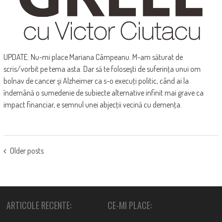
UPDATE: Nu-mi place Mariana Câmpeanu. M-am săturat de
scris/vorbit pe tema asta. Dar să te foloseşti de suferinţa unui om
bolnav de cancer şi Alzheimer ca s-o execuţi politic, când ai la
îndemână o sumedenie de subiecte alternative infinit mai grave ca
impact financiar, e semnul unei abjecţii vecină cu demenţa.
POSTS
Older posts
NAVIGATION
ARTICOLE RECENTE:
CE-MI PLACE: