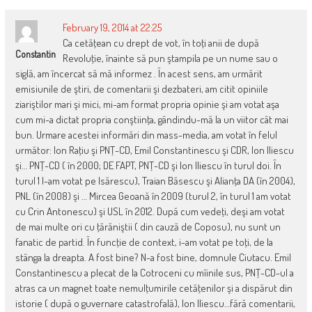
February 19, 2014 at 22:25
Ca cetăţean cu drept de vot, în toţi anii de după
Constantin
Revoluţie, înainte să pun ştampila pe un nume sau o
siglă, am încercat să mă informez . În acest sens, am urmărit
emisiunile de ştiri, de comentarii şi dezbateri, am citit opiniile
ziariştilor mari şi mici, mi-am format propria opinie şi am votat aşa
cum mi-a dictat propria conştiinţa, gândindu-mă la un viitor cât mai
bun. Urmare acestei informări din mass-media, am votat în felul
următor: Ion Raţiu şi PNŢ-CD, Emil Constantinescu şi CDR, Ion Iliescu
şi… PNŢ-CD ( în 2000; DE FAPT, PNŢ-CD şi Ion Iliescu în turul doi. În
turul 1 l-am votat pe Isărescu), Traian Băsescu şi Alianţa DA (în 2004),
PNL (în 2008) şi … Mircea Geoană în 2009 (turul 2, în turul 1 am votat
cu Crin Antonescu) şi USL în 2012. După cum vedeţi, deşi am votat
de mai multe ori cu ţărăniştii ( din cauză de Coposu), nu sunt un
fanatic de partid. În funcţie de context, i-am votat pe toţi, de la
stânga la dreapta. A fost bine? N-a fost bine, domnule Ciutacu. Emil
Constantinescu a plecat de la Cotroceni cu mîinile sus, PNŢ-CD-ul a
atras ca un magnet toate nemulţumirile cetăţenilor şi a dispărut din
istorie ( după o guvernare catastrofală), Ion Iliescu…fără comentarii,