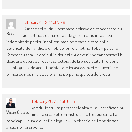
February 20, 2014 at 15:49
Cunosc cel putin 8 persoane bolnave de cancer care nu
Radu
au certificat de handicap de gr.i si nici nu incaseaza
indemnizatie pentru insotitor.Toate persoanele care obtin
certificate de handicap umbla cu lunile si tot nu-l obtin pe cand
Campeanu asta l-a obtinut in doua zile.A devenit netransportabil la
doau zile dupa ce a fost restructurat de la o societate.Ti-e pur si
simplu greata de acesti indivizi care incaseaza bani necuvenit,se
plimba cu masinile statului si ne iau pe noi,pe toti,de prosti.
February 20, 2014 at 16:05
@radu: faptul ca persoanele alea nu au certificate nu
Victor Ciutacu
implica si ca sotul ministrului nu trebuie sa-l aiba.
handicapul, cum e el definit legal, nu-i o chestie de tranzitivitate. il
ai sau nu-l ai si punct