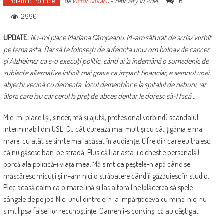
Polemici Politice
16
de
Victor Ciutacu
-
February 19, 2014
2990
UPDATE:
Nu-mi place Mariana Câmpeanu. M-am săturat de scris/vorbit
pe tema asta. Dar să te foloseşti de suferinţa unui om bolnav de cancer
şi Alzheimer ca s-o execuţi politic, când ai la îndemână o sumedenie de
subiecte alternative infinit mai grave ca impact financiar, e semnul unei
abjecţii vecină cu demenţa. locul demenţilor e la spitalul de nebuni, iar
ălora care iau cancerul la preţ de abces dentar le doresc să-l facă…
Mie-mi place (și, sincer, mă și ajută, profesional vorbind) scandalul
interminabil din USL. Cu cât durează mai mult și cu cât țigănia e mai
mare, cu atât se simte mai apăsat în audiențe. Cifre din care eu trăiesc,
că nu găsesc bani pe stradă. Plus că (iar asta-i o chestie personală)
porcăiala politică-i viața mea. Mă simt ca peștele-n apă când se
măscăresc micuții și n-am nici o străbatere când îi găzduiesc în studio.
Plec acasă calm ca o mare lină și las altora (ne)plăcerea să spele
sângele de pe jos. Nici unul dintre ei n-a împărțit ceva cu mine, nici nu
simt lipsa falsei lor recunoștințe. Oamenii-s convinși că au câștigat