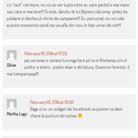
cu “raul” cel mare, nu ca se vor lupta intre ei, care partid e mai mare
sau care e mai tare!!! Si asta, dandu-le lui Basescu&comp. prilej de
jubilare si desfacut sticle de sampanie!!! Eu, personal, nu voi uita
aceste momente cand ma voi afla din nou in fata urnei de vot!!!
February 19, 2014 at 17:20
pai vei avea o cariera luuunga tare pt ca in Romania circul
Oliver
politic e etern…poate doar o dictatura, Doamne fereste, il
mai tempereaza!!!
February 19, 2014 at 19:02
Baga si tu un widget de facebook sa putem sa dam
Martha Logu
share la posturi din astea