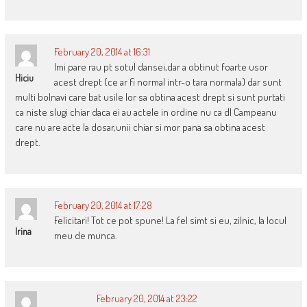
February 20, 2014 at 16:31
Imi pare rau pt sotul dansei,dar a obtinut foarte usor
Hiciu
acest drept (ce ar fi normal intr-o tara normala) dar sunt
multi bolnavi care bat usile lor sa obtina acest drept si sunt purtati
ca niste slugi chiar daca ei au actele in ordine nu ca dl Campeanu
care nu are acte la dosar,unii chiar si mor pana sa obtina acest
drept.
February 20, 2014 at 17:28
Felicitari! Tot ce pot spune! La fel simt si eu, zilnic, la locul
Irina
meu de munca.
February 20, 2014 at 23:22