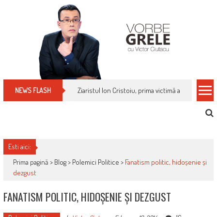
Skip
to
content
Ziaristul Ion Cristoiu, prima victimă a noi cenzuri 
NEWS FLASH
Esti aici:
Prima pagină >
Blog
>
Polemici Politice
>
Fanatism politic, hidoșenie și
dezgust
FANATISM POLITIC, HIDOȘENIE ȘI DEZGUST