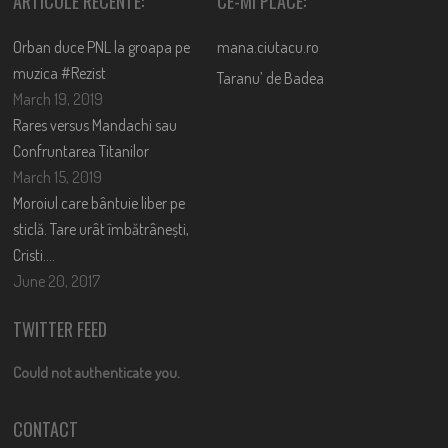
ARTICOLE RECENTE:
CE-MI PLACE:
Orban duce PNL la groapa pe
mana.ciutacu.ro
muzica #Rezist
Taranu’ de Badea
March 19, 2019
Rares versus Mandachi sau
Confruntarea Titanilor
March 15, 2019
Moroiul care bântuie liber pe
sticlă. Tare urât îmbătrânești,
Cristi….
June 20, 2017
TWITTER FEED
Could not authenticate you.
CONTACT