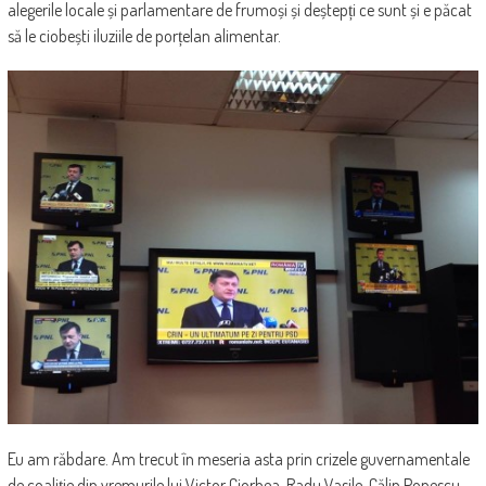
alegerile locale și parlamentare de frumoși și deștepți ce sunt și e păcat
să le ciobești iluziile de porțelan alimentar.
Eu am răbdare. Am trecut în meseria asta prin crizele guvernamentale
de coaliție din vremurile lui Victor Ciorbea, Radu Vasile, Călin Popescu