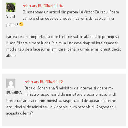
February 19, 2014 at 19:04
Eu așteptam un articol din partea lui Victor Ciutacu. Poate
Violet
că nu e chiar ceea ce credeam că va fi, dar zău că mi-a
plăcut!
Partea cea mai importantă care trebuie subliniată e că îți permiți să
fii așa. Și asta e mare lucru. Mie mi-a luat ceva timp să înțeleg acest
mod al tău de a face jurnalism, care, până la urmă, e mai onest decât
altele.
February 19, 2014 at 19:12
Daca dl Johanis va fi ministru de interne si viceprim-
IKUSHIMA
ministru raspunzand de minsiterele economice, iar dl
Oprea ramane viceprim-ministru, raspunzand de aparare, interne
etc., deci si de ministerul dl.Johanis, cum rezolvla dl. Angonescu
aceasta dilema?