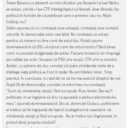
Traian Băsescu a devenit un mini dictator, pe Geoană l-a luat Vântu,
iar astăzi, citindu-l pe CTP, înţeleg faptul că liberali, doar liberalii, fac
politică în funcţie de ciozvârta pe care o primesc sau nu. Nişte
ticăloşi, nu?
Stalin spunea că nu contează cine votează, contează cine numără
voturile. În democraţie este cam lafel: Nu contează ce votezi,
pentru că nimeni nu ţine cont de votul tău. Puteţi spune
dumneavostră că USL-ul a ţinut cont de votul nostru? Dacă ţinea
cont, nu asistam la ţigăneala de astăzi. Fiecare încearcă să-l împingă
pe celălat pe scări. Se pare că PSD-ul a reuşit, CTP-ul m-a convins.
Astăzi , cu părere de rău, constat că toate strădaniile mele de a
înţelege viaţa politică au fost în zadar. Nu am înţeles nimic. Timp
pierdut. În concluzie, nu văd de ce să îmi mai exercit dreptul de vot.
După 24 de democraţie, constat că votul meu nu contează.
“Sunt răi, intoleranți, rasiști, fără scrupule. N-au limite. Dac-aș fi
politician, m-ar îngrijora să știu că așa arată o parte a electoratului
meu”, spuneţi dumneavoastră. De ce, domnule Ciutacu, politicienii
ar trebui să fie îngrijoraţi de faptul că alegătorii le seamănă: răi,
intoleranţi, rasişti şi fără scrupule… Nu ar trebui să-I îngrijoreze, în
primul rând, propria conduit?