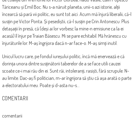
Tăriceanu și Emil Boc. Nu s-a năruit planeta, unii-s azi istorie, alții
încearcă să pară vii politic, eu sunt tot aici. Acum mă înjură liberalii, că-l
susțin pe Victor Ponta. Și pesediștii, că-l susțin pe Crin Antonescu. Plus
detașații în presă, că (deși ai lor vorbesc la mine-n emisiune ca la ei
acasă) îl înjur pe Traian Băsescu. Mi se pare echitabil. Mă hrănescu cu
înjurăturile lor. M-aș îngrijora dacă n-ar face-o. M-aș simți inutil.
Unicul lucru care, pe fondul iureșului politic, încă mă enervează e că
dorința unora dintre susținătorii taberelor de a se face utili cauzei
scoate ce-i mai rău din ei. Sunt răi, intoleranți, rasiști, fără scrupule. N-
au limite. Dac-aș fi politician, m-ar îngrijora să știu că așa arată o parte
a electoratului meu. Poate și d-asta nu-s…
COMENTARII
comentarii