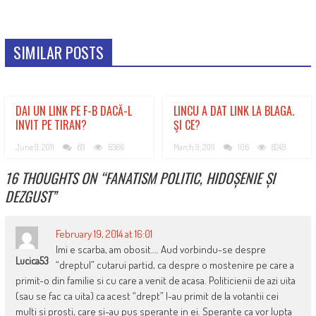
SIMILAR POSTS
DAI UN LINK PE F-B DACĂ-L
LINCU A DAT LINK LA BLAGA.
INVIT PE TIRAN?
ŞI CE?
June 9, 2011
69
6366
March 9, 2011
106
8249
16 THOUGHTS ON “
FANATISM POLITIC, HIDOȘENIE ȘI
DEZGUST
”
February 19, 2014 at 16:01
Imi e scarba, am obosit…. Aud vorbindu-se despre
Lucica53
“dreptul” cutarui partid, ca despre o mostenire pe care a
primit-o din familie si cu care a venit de acasa. Politicienii de azi uita
(sau se fac ca uita) ca acest “drept” l-au primit de la votantii cei
multi si prosti, care si-au pus sperante in ei. Sperante ca vor lupta