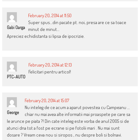
February 20, 2014 at 11:50
Super spus…din pacate pt. noi, presa are ce sa toace
Gabi Oarga
minut de minut…
Apreciez echidistanta si lipsa de ipocrizie.
February 20, 2014 at 12:13
Felicitari pentru articol!
PTC-AUTO
February 20, 2014 at 15:07
Nu inteleg de ce acum a aparut povestea cu Campeanu …
George
chiar nu mai avea alte informatii mai proaspete pe care sa
le arunce pe piata ?! Din cate inteleg este vorba de anul 2005 si de
atunci dna tot a fost pe ecrane si pe fotolii mari . Nu mai sunt
dosare ? Vream ceva nou si siropos , nu despre boli si bolnavi.