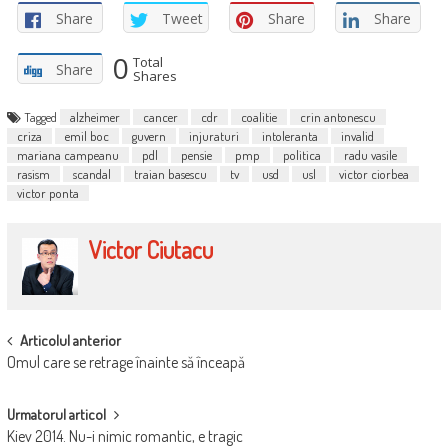
Share
Tweet
Share
Share
0
Total
Share
Shares
Tagged
alzheimer
cancer
cdr
coalitie
crin antonescu
criza
emil boc
guvern
injuraturi
intoleranta
invalid
mariana campeanu
pdl
pensie
pmp
politica
radu vasile
rasism
scandal
traian basescu
tv
usd
usl
victor ciorbea
victor ponta
Victor Ciutacu
POST
Articolul anterior
Omul care se retrage înainte să înceapă
NAVIGATION
Urmatorul articol
Kiev 2014. Nu-i nimic romantic, e tragic