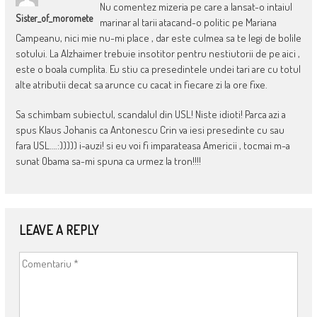
Nu comentez mizeria pe care a lansat-o intaiul
Sister_of_moromete
marinar al tarii atacand-o politic pe Mariana
Campeanu, nici mie nu-mi place , dar este culmea sa te legi de bolile
sotului. La Alzhaimer trebuie insotitor pentru nestiutorii de pe aici ,
este o boala cumplita. Eu stiu ca presedintele undei tari are cu totul
alte atributii decat sa arunce cu cacat in fiecare zi la ore fixe.
Sa schimbam subiectul, scandalul din USL! Niste idioti! Parca azi a
spus Klaus Johanis ca Antonescu Crin va iesi presedinte cu sau
fara USL….:))))) i-auzi! si eu voi fi imparateasa Americii , tocmai m-a
sunat Obama sa-mi spuna ca urmez la tron!!!!
LEAVE A REPLY