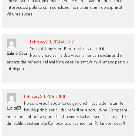
Îmi cer scuze dacă am deranjat, nu se va mai întâmpla. Nu mă mai
interesează politica şi, în concluzie, nu mai am opinii de exprimat.
Vă urez suces!
February 20, 2014 at 03:17
You got it,my Friend!…you actually nailed it!
Gabriel Sava
Nu,nu vreau sa ma dau vreun american exclamand in
englaza,dar reflecta cel mai bine ceea ce simt.Va multumesc pentru
intelegere.
February 20, 2014 at 11:31
Nu sunt vreo habotnica cu genunchii tociti de mataniile
Lucica53
batute prin biserici, dar, referitor la sotul d-nei Campeanu,
nu ma pot abtine sa spun: da-i, Doamne, lui basescu macar o parte
din bolile cetateanului Campeanu, un cancer, un Parkinson, ceva!!!