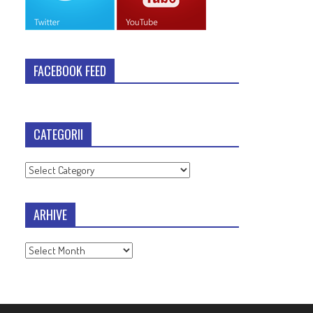
FACEBOOK FEED
CATEGORII
Categorii
ARHIVE
Arhive