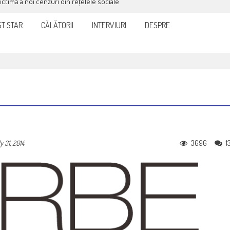
victimă a noi cenzuri din rețelele sociale
T STAR
CĂLĂTORII
INTERVIURI
DESPRE
3696
1
y 31, 2014