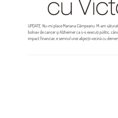
UPDATE: Nu-mi place Mariana Câmpeanu. M-am săturat de 
bolnav de cancer şi Alzheimer ca s-o execuţi politic, câ
impact financiar, e semnul unei abjecţii vecină cu demen