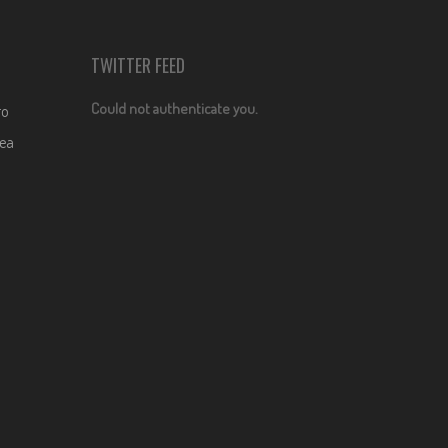
TWITTER FEED
Could not authenticate you.
ro
dea