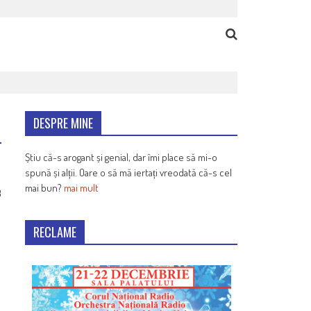
DESPRE MINE
Știu că-s arogant și genial, dar îmi place să mi-o
spună și alții. Oare o să mă iertați vreodată că-s cel
mai bun?
mai mult
3
RECLAME