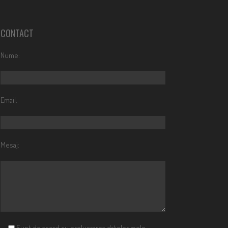
CONTACT
Nume:
Email:
Mesaj:
Sunt de acord cu prelucrarea datelor mele