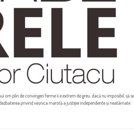
 unui om plin de convingeri ferme îi e extrem de greu, dacă nu imposibil, să s
dezbaterea privind veșnica marotă a justiției independente și neatârnate