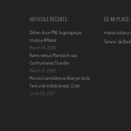
ARTICOLE RECENTE:
CE-MI PLACE:
Orban duce PNL la groapa pe
mana.ciutacu.
muzica #Rezist
Taranu’ de Ba
March 19, 2019
Rares versus Mandachi sau
Confruntarea Titanilor
March 15, 2019
Moroiul care bântuie liber pe sticlă.
Tare urât îmbătrânești, Cristi….
June 20, 2017