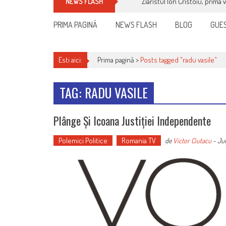
Ziaristul Ion Cristoiu, prima 
NEWS FLASH
PRIMA PAGINĂ
NEWS FLASH
BLOG
GUES
Esti aici:
Prima pagină >
Posts tagged "radu vasile"
TAG: RADU VASILE
Plânge Și Icoana Justiției Independente
Polemici Politice
Romania TV
de
Victor Ciutacu
-
Jul