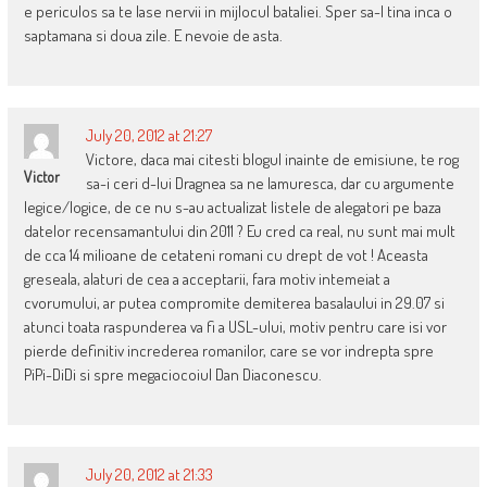
e periculos sa te lase nervii in mijlocul bataliei. Sper sa-l tina inca o
saptamana si doua zile. E nevoie de asta.
July 20, 2012 at 21:27
Victore, daca mai citesti blogul inainte de emisiune, te rog
Victor
sa-i ceri d-lui Dragnea sa ne lamuresca, dar cu argumente
legice/logice, de ce nu s-au actualizat listele de alegatori pe baza
datelor recensamantului din 2011 ? Eu cred ca real, nu sunt mai mult
de cca 14 milioane de cetateni romani cu drept de vot ! Aceasta
greseala, alaturi de cea a acceptarii, fara motiv intemeiat a
cvorumului, ar putea compromite demiterea basalaului in 29.07 si
atunci toata raspunderea va fi a USL-ului, motiv pentru care isi vor
pierde definitiv increderea romanilor, care se vor indrepta spre
PiPi-DiDi si spre megaciocoiul Dan Diaconescu.
July 20, 2012 at 21:33