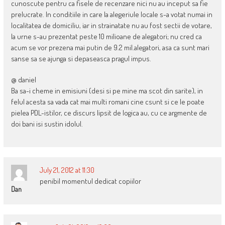
cunoscute pentru ca fisele de recenzare nici nu au inceput sa fie
prelucrate. In conditiile in care la alegeriule locale s-a votat numai in
localitatea de domiciliu, iar in strainatate nu au fost sectii de votare,
la urne s-au prezentat peste 10 milioane de alegatori; nu cred ca
acum se vor prezena mai putin de 9.2 mil.alegatori, asa ca sunt mari
sanse sa se ajunga si depaseasca pragul impus.
@ daniel
Ba sa-i cheme in emisiuni (desi si pe mine ma scot din sarite), in
felul acesta sa vada cat mai multi romani cine csunt si ce le poate
pielea PDL-istilor, ce discurs lipsit de logica au, cu ce argmente de
doi bani isi sustin idolul.
July 21, 2012 at 11:30
penibil momentul dedicat copiilor
Dan