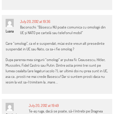
July 20, 2012 at 19:36
Baconschi: “Băsescu NU poate comunica cu omologii din
Luana
UE și NATO pe cartelă sau telefonul mobil”
Care “omologi”, ca el e suspendat; mùai este vreun alt presedinte
suspendat in UE sau Nato, ca sa-i fie omolog ?
Dupa parerea mea singurii “omologi” ar putea fii: Ceausescu, Hitler,
Mussolini, Fidel Castro sau Putin. Dintre astia primii trei sunt pe
lumea cealalta (are legaturi acolo ?), iar ultimii doi nu prea sunt in UE,
asa ca…prosti ne mai crede Basescu! Dar si suntem prosti daca nu
iesim la vot sa-l trimitem la…mare….
July 20, 2012 at 19:49
Te-aș ruga, dacă se poate, să-l întrebi pe Dragnea