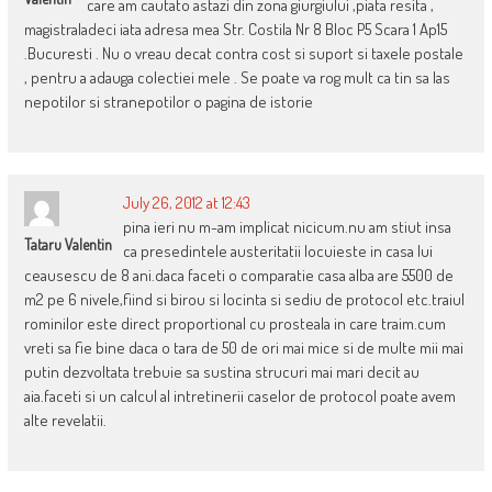
care am cautato astazi din zona giurgiului ,piata resita ,
magistraladeci iata adresa mea Str. Costila Nr 8 Bloc P5 Scara 1 Ap15
.Bucuresti . Nu o vreau decat contra cost si suport si taxele postale
, pentru a adauga colectiei mele . Se poate va rog mult ca tin sa las
nepotilor si stranepotilor o pagina de istorie
July 26, 2012 at 12:43
pina ieri nu m-am implicat nicicum.nu am stiut insa
Tataru Valentin
ca presedintele austeritatii locuieste in casa lui
ceausescu de 8 ani.daca faceti o comparatie casa alba are 5500 de
m2 pe 6 nivele,fiind si birou si locinta si sediu de protocol etc.traiul
rominilor este direct proportional cu prosteala in care traim.cum
vreti sa fie bine daca o tara de 50 de ori mai mice si de multe mii mai
putin dezvoltata trebuie sa sustina strucuri mai mari decit au
aia.faceti si un calcul al intretinerii caselor de protocol poate avem
alte revelatii.