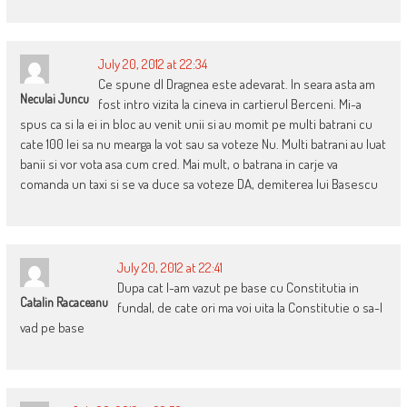
July 20, 2012 at 22:34
Ce spune dl Dragnea este adevarat. In seara asta am
Neculai Juncu
fost intro vizita la cineva in cartierul Berceni. Mi-a
spus ca si la ei in bloc au venit unii si au momit pe multi batrani cu
cate 100 lei sa nu mearga la vot sau sa voteze Nu. Multi batrani au luat
banii si vor vota asa cum cred. Mai mult, o batrana in carje va
comanda un taxi si se va duce sa voteze DA, demiterea lui Basescu
July 20, 2012 at 22:41
Dupa cat l-am vazut pe base cu Constitutia in
Catalin Racaceanu
fundal, de cate ori ma voi uita la Constitutie o sa-l
vad pe base