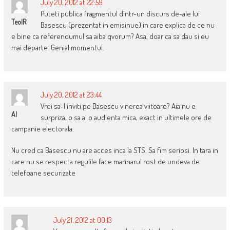
July 20, 2012 at 22:59
Puteti publica fragmentul dintr-un discurs de-ale lui
TeoIR
Basescu (prezentat in emisinue) in care explica de ce nu
e bine ca referendumul sa aiba qvorum? Asa, doar ca sa dau si eu
mai departe. Genial momentul.
July 20, 2012 at 23:44
Vrei sa-l inviti pe Basescu vinerea viitoare? Aia nu e
Al
surpriza, o sa ai o audienta mica, exact in ultimele ore de
campanie electorala.
Nu cred ca Basescu nu are acces inca la STS. Sa fim seriosi. In tara in
care nu se respecta regulile face marinarul rost de undeva de
telefoane securizate
July 21, 2012 at 00:13