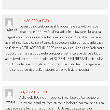
July 20, 2012 at 16:33
basescu nu trebuie lasat la butoanele sts-ului,va face
FABIANA
exact ca in 2009,va falsifica voturile in favoarea lui asa ca
degeaba vom vota noi si o suta de milioane cu DA ca sts-ul va face in
asa fel incat base sa se intoarca la cotroceni,stie ce-l asteapta daca
va fi demis.CITITI ARTICOLUL DE PE cotidianul.ro -Apelul dr.Rath catre
poporul german si popoarele Europei si veti intelege de ce a facut
atata tevatura merkel si acolitii ei,EXTREM DE INTERESANT articolul,va
rog din suflet sa-l cititi,daca toti romanii l-ar citi , l-ar intelege si ar
tine cont de ce zice dr.Rath atunci altfel va fi viata noastra.
July 20, 2012 at 17:20
Astia dela PDL nu ar trebui sa il mai lase pe Canacheu la
Roxana
televizor, omul ma face sa rad in hohote, tocmai ce a zis ca
Basescu este lucrator la Cotroceni :)) Basescu sapa santuri