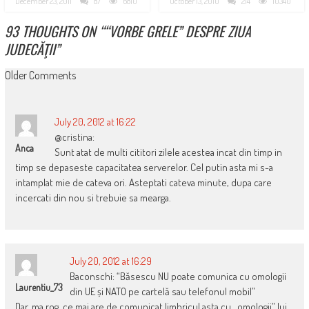
December 23, 2011
87
6810
October 13, 2010
214
10340
93 THOUGHTS ON “
“VORBE GRELE” DESPRE ZIUA
JUDECĂŢII
”
COMMENT
Older Comments
NAVIGATION
July 20, 2012 at 16:22
@cristina:
Anca
Sunt atat de multi cititori zilele acestea incat din timp in
timp se depaseste capacitatea serverelor. Cel putin asta mi s-a
intamplat mie de cateva ori. Asteptati cateva minute, dupa care
incercati din nou si trebuie sa mearga.
July 20, 2012 at 16:29
Baconschi: “Băsescu NU poate comunica cu omologii
Laurentiu_73
din UE și NATO pe cartelă sau telefonul mobil”
Dar, ma rog, ce mai are de comunicat limbricul asta cu ,,omologii” lui