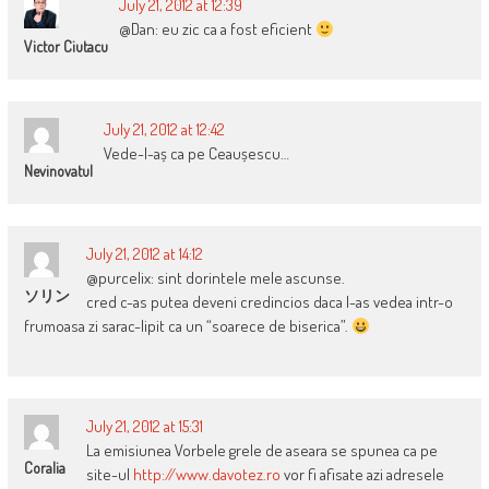
July 21, 2012 at 12:39
@Dan: eu zic ca a fost eficient
Victor Ciutacu
July 21, 2012 at 12:42
Vede-l-aș ca pe Ceaușescu…
Nevinovatul
July 21, 2012 at 14:12
@purcelix: sint dorintele mele ascunse.
ソリン
cred c-as putea deveni credincios daca l-as vedea intr-o
frumoasa zi sarac-lipit ca un “soarece de biserica”.
July 21, 2012 at 15:31
La emisiunea Vorbele grele de aseara se spunea ca pe
Coralia
site-ul
http://www.davotez.ro
vor fi afisate azi adresele