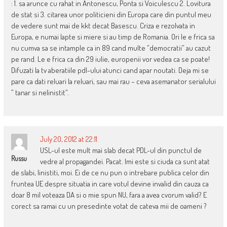
: 1. sa arunce cu rahat in Antonescu, Ponta si Voiculescu 2. Lovitura
de stat si 3. citarea unor politicieni din Europa care din puntul meu
de vedere sunt mai de kkt decat Basescu. Criza e rezolvata in
Europa, e numai lapte si miere si au timp de Romania. Ori le e frica sa
nu cumva sa se intample ca in 89 cand multe ”democratii” au cazut
pe rand. Le e frica ca din 29 iulie, europenii vor vedea ca se poate!
Difuzati la tv aberatiile pdl-ului atunci cand apar noutati. Deja mi se
pare ca dati reluari la reluari, sau mai rau – ceva asemanator serialului
” tanar si nelinistit”.
July 20, 2012 at 22:11
USL-ul este mult mai slab decat PDL-ul din punctul de
Russu
vedre al propagandei. Pacat. Imi este si ciuda ca sunt atat
de slabi, linistiti, moi. Ei de ce nu pun o intrebare publica celor din
fruntea UE despre situatia in care votul devine invalid din cauza ca
doar 8 mil voteaza DA si o mie spun NU, fara a avea cvorum valid? E
corect sa ramai cu un presedinte votat de cateva mii de oameni ?