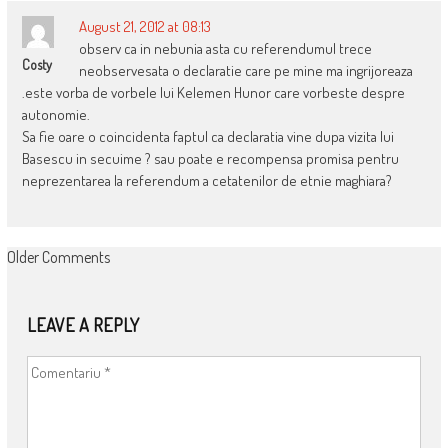
August 21, 2012 at 08:13
observ ca in nebunia asta cu referendumul trece
Costy
neobservesata o declaratie care pe mine ma ingrijoreaza
.este vorba de vorbele lui Kelemen Hunor care vorbeste despre
autonomie.
Sa fie oare o coincidenta faptul ca declaratia vine dupa vizita lui
Basescu in secuime ? sau poate e recompensa promisa pentru
neprezentarea la referendum a cetatenilor de etnie maghiara?
COMMENT
Older Comments
NAVIGATION
LEAVE A REPLY