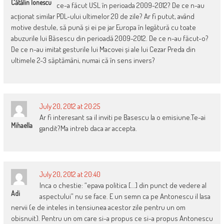
Cătălin Ionescu
ce-a făcut USL în perioada 2009-2012? De ce n-au
acționat similar PDL-ului ultimelor 20 de zile? Ar fi putut, având
motive destule, să pună și ei pe jar Europa în legătură cu toate
abuzurile lui Băsescu din perioadă 2009-2012. De ce n-au făcut-o?
De ce n-au imitat gesturile lui Macovei și ale lui Cezar Preda din
ultimele 2-3 săptămâni, numai că în sens invers?
July 20, 2012 at 20:25
Ar fi interesant sa il inviti pe Basescu la o emisiune.Te-ai
Mihaella
gandit?Ma intreb daca ar accepta.
July 20, 2012 at 20:40
Inca o chestie: “epava politica […] din punct de vedere al
Adi
aspectului” nu se face. E un semn ca pe Antonescu il lasa
nervii (e de inteles in tensiunea acestor zile pentru un om
obisnuit). Pentru un om care si-a propus ce si-a propus Antonescu