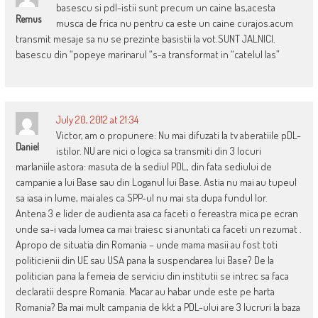
basescu si pdl-istii sunt precum un caine las,acesta
Remus
musca de frica nu pentru ca este un caine curajos.acum
transmit mesaje sa nu se prezinte basistii la vot.SUNT JALNICI.
basescu din “popeye marinarul “s-a transformat in “catelul las”
July 20, 2012 at 21:34
Victor, am o propunere: Nu mai difuzati la tv aberatiile pDL-
Daniel
istilor. NU are nici o logica sa transmiti din 3 locuri
marlaniile astora: masuta de la sediul PDL, din fata sediului de
campanie a lui Base sau din Loganul lui Base. Astia nu mai au tupeul
sa iasa in lume, mai ales ca SPP-ul nu mai sta dupa fundul lor.
Antena 3 e lider de audienta asa ca faceti o fereastra mica pe ecran
unde sa-i vada lumea ca mai traiesc si anuntati ca faceti un rezumat .
Apropo de situatia din Romania – unde mama masii au fost toti
politicienii din UE sau USA pana la suspendarea lui Base? De la
politician pana la femeia de serviciu din institutii se intrec sa faca
declaratii despre Romania. Macar au habar unde este pe harta
Romania? Ba mai mult campania de kkt a PDL-ului are 3 lucruri la baza