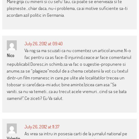
Mare grija cu minerii si cu sefu’ tau, ca poate se enerveaza si te
plezneste…chiar daca, nu-i problema, ca ai motive suficiente sa-ti
acordam azil politic in Germania.
July 26, 2012 at 09:40
Va rog sa ma scuzati ca nu comentez un articol anume.N-o
Nico
fac pentru ca as face-0 injurind,ceace ar face comentariul
nepublicabil.Doresc,in schimb,sa va fac o sugestie-propunere si
anume,sa se “plagieze”modul de a chema cetatenii la vot cu textul
dintr-un film romanesc in care,pe ulite ale localitatilor trecea un
tobosar si care(daca-mi aduc bine aminte)zicea cam asa:”Sa
vaniti..sa nu va temeti…ca au trecut acele vremuri…cind sa se bata
oamenii!”.Ce ziceti? Eu Va salut.
July 26, 2012 at 11:37
As vrea sa intru in posesia carti de la jurnalul national pe
Valentin