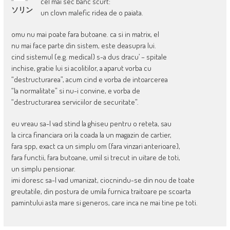
cel mai sec banc scurt:
ソリン
un clovn malefic ridea de o paiata.
omu nu mai poate fara butoane. ca si in matrix, el
nu mai face parte din sistem, este deasupra lui.
cind sistemul (e.g. medical) s-a dus dracu’ – spitale
inchise, gratie lui si acolitilor, a aparut vorba cu
“destructurarea”, acum cind e vorba de intoarcerea
“la normalitate” si nu-i convine, e vorba de
“destructurarea serviciilor de securitate”.
eu vreau sa-l vad stind la ghiseu pentru o reteta, sau
la circa financiara ori la coada la un magazin de cartier,
fara spp, exact ca un simplu om (fara vinzari anterioare),
fara functii, fara butoane, umil si trecut in uitare de toti,
un simplu pensionar.
imi doresc sa-l vad umanizat, ciocnindu-se din nou de toate
greutatile, din postura de umila furnica traitoare pe scoarta
pamintului asta mare si generos, care inca ne mai tine pe toti.