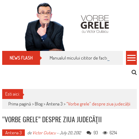
Skip
to
content
Manualul micului cititor de facturi: nu plăti nimic 
NEWS FLASH
Esti aici:
Prima pagină >
Blog
>
Antena 3
>
“Vorbe grele” despre ziua judecăţii
“VORBE GRELE” DESPRE ZIUA JUDECĂŢII
Antena 3
93
6214
de
Victor Ciutacu
-
July 20, 2012