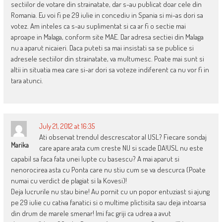
sectiilor de votare din strainatate, dar s-au publicat doar cele din
Romania. Eu voi fi pe 29 iulie in concediu in Spania si mi-as dori sa
votez. Am inteles ca s-au suplimentat si ca ar fi o sectie mai
aproape in Malaga, conform site MAE. Dar adresa sectiei din Malaga
nu a aparut nicaieri. Daca puteti sa mai insistati sa se publice si
adresele sectiilor din strainatate, va multumesc. Poate mai sunt si
altii in situatia mea care si-ar dori sa voteze indiferent ca nu vor fi in
tara atunci.
July 21, 2012 at 16:35
Ati observat trendul descrescator al USL? Fiecare sondaj
Marika
care apare arata cum creste NU si scade DA!USL nu este
capabil sa faca fata unei lupte cu basescu? A mai aparut si
nenorocirea asta cu Ponta care nu stiu cum se va descurca (Poate
numai cu verdict de plagiat si la Kovesi)!
Deja lucrurile nu stau bine! Au pornit cu un popor entuziast si ajung
pe 29 iulie cu cativa fanatici si o multime plictisita sau deja intoarsa
din drum de marele smenar! Imi fac griji ca udrea a avut