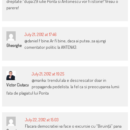
dreptate:”dupa 29 iulie Ponta si Antonescu vor fi istorie!”Vreau o
parere!
July 21, 2012 at 17:46
@daniel f bine.Ar fi bine, daca ai putea ,sa ajungi
Gheorghe
comentator politic la ANTENA3.
July 21, 2012 at 19:25
@marika: trendul ala e descrescator doar in
Victor Ciutacu
propaganda pedelista. la fel ca si preocuparea lumii
fata de plagiatul lui Ponta
July 22, 2012 at 15:03
Flacara democratiei va face o excursie cu “Biruinţă” pana