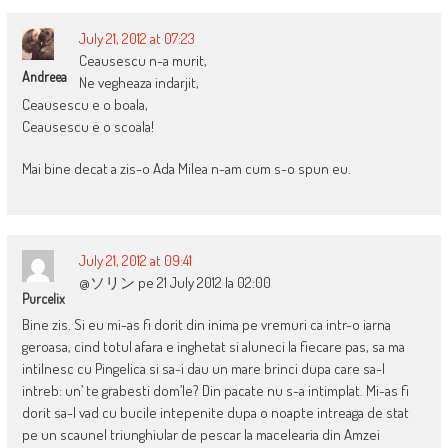
July 21, 2012 at 07:23
Ceausescu n-a murit,
Andreea
Ne vegheaza indarjit,
Ceausescu e o boala,
Ceausescu e o scoala!
Mai bine decat a zis-o Ada Milea n-am cum s-o spun eu.
July 21, 2012 at 09:41
@ソリン pe 21 July 2012 la 02:00
Purcelix
Bine zis. Si eu mi-as fi dorit din inima pe vremuri ca intr-o iarna
geroasa, cind totul afara e inghetat si aluneci la fiecare pas, sa ma
intilnesc cu Pingelica si sa-i dau un mare brinci dupa care sa-l
intreb: un’ te grabesti dom’le? Din pacate nu s-a intimplat. Mi-as fi
dorit sa-l vad cu bucile intepenite dupa o noapte intreaga de stat
pe un scaunel triunghiular de pescar la macelearia din Amzei