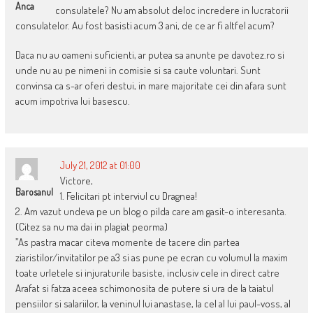
Anca
consulatele? Nu am absolut deloc incredere in lucratorii
consulatelor. Au fost basisti acum 3 ani, de ce ar fi altfel acum?
Daca nu au oameni suficienti, ar putea sa anunte pe davotez.ro si
unde nu au pe nimeni in comisie si sa caute voluntari. Sunt
convinsa ca s-ar oferi destui, in mare majoritate cei din afara sunt
acum impotriva lui basescu.
July 21, 2012 at 01:00
Victore,
Barosanul
1. Felicitari pt interviul cu Dragnea!
2. Am vazut undeva pe un blog o pilda care am gasit-o interesanta.
(Citez sa nu ma dai in plagiat peorma)
”As pastra macar citeva momente de tacere din partea
ziaristilor/invitatilor pe a3 si as pune pe ecran cu volumul la maxim
toate urletele si injuraturile basiste, inclusiv cele in direct catre
Arafat si fatza aceea schimonosita de putere si ura de la taiatul
pensiilor si salariilor, la veninul lui anastase, la cel al lui paul-voss, al