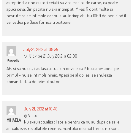
asteptind la rind cu toti ceialti sa vina masina de carne, ca poate
apuci ceva. Din pacate nu s-a intimplat. Mi-as fi dorit multe si
nevrute sa se intimple dar nu s-au intimplat. Dau 1000 de beri cind il
vei vedea pe Base furnica truditoare.
July 21, 2012 at 09:55
ソリン pe 21 July 2012 la 02:00
Purcelix
Ah, si sa nu uit, i-as lasa totusi un device cu 2 butoane: apesi pe
primul – nu se intimpla nimic. Apesi pe al doilea, se anuleaza
comanda data de primul buton!
July 21, 2012 at 10:48
@ Victor
MIHAELA
Nu s-au actualizat listele pentru ca nu au dupa ce sa le
actualizeze, rezultatele recensamantului de anul trecut nu sunt