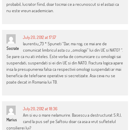
probabil, lucrator fiind, doar tocmai ce a recunoscut si el astazi ca
nu este vreun academician.
July 20, 2012 at 17:57
laurentiu_73 * Spuneti “Dar, ma rog, ce mai are de
Socrate
comunicat limbricul asta cu ,,omologii” lui din UE si NATO? “.
Se pare ca nu ati inteles. Este vorba de comunicare cu omologii sai
suspendati, suspendati si ei din UE si din NATO. Fractura logica apare
insa la presupunerea falsa ca respectivii omologi suspendati ar mai
beneficia de telefoane operative si secretizate. Asa ceva nu se
poate decat in Romania lui TB.
July 20, 2012 at 18:36
Am si eu o mare nelamurire. Basescu a destructurat S.R,I,
Marius
cand la pus sef pe Saftoiu doar ca asa a vrut sufletelul
consilierei lui?