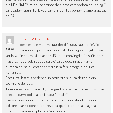
din UE si NATO? Imi aduce aminte de cineva care vorbea de ,,colegii”
sai, academicienii. Hai la vot, oameni buni! Da punem stampila apasat
pe DA!
July 20, 2012 at 16:32
beshescu e mult mai rau decat “cucuveaua rosie”,ilici
Zorba
,care ca alti patibulari pesedisti (hrebe,pashcu,etc…) se
vor bagati in seama si de aceea USL nu e convingator in suficienta
masura…Hodorodgii pesedisti tre’ sa se duca in aia a mamei
dumnealor , sa nu creada ca mai sint alfa si omega in politica
Romaniei…
Daca ii mai lasam la vedere si in activitate si dupa alegerile din
toamna, e de rau…
Tinerii acestia sint capabili , inteligenti si a sange in vine ,nu sint lasi
precum curva politica ion iliescu “Liniste”…
Sa-i sfatuiasca din umbra , caci acum le trbuie sfatul curvelor
batrane , dar sa conshtientizeze ca aparitia lor strica imagnea
tinerilor …Sa ia exemplu de la Voiculescu…