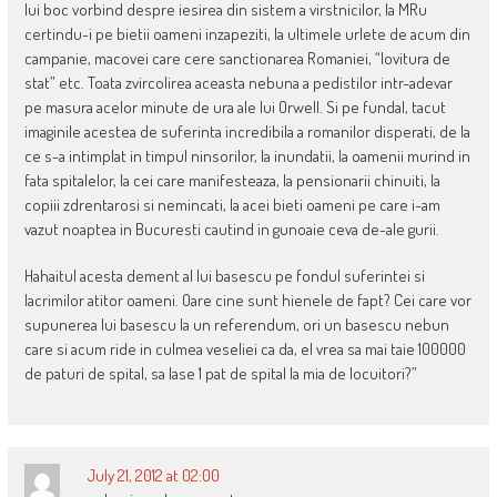
lui boc vorbind despre iesirea din sistem a virstnicilor, la MRu
certindu-i pe bietii oameni inzapeziti, la ultimele urlete de acum din
campanie, macovei care cere sanctionarea Romaniei, “lovitura de
stat” etc. Toata zvircolirea aceasta nebuna a pedistilor intr-adevar
pe masura acelor minute de ura ale lui Orwell. Si pe fundal, tacut
imaginile acestea de suferinta incredibila a romanilor disperati, de la
ce s-a intimplat in timpul ninsorilor, la inundatii, la oamenii murind in
fata spitalelor, la cei care manifesteaza, la pensionarii chinuiti, la
copiii zdrentarosi si nemincati, la acei bieti oameni pe care i-am
vazut noaptea in Bucuresti cautind in gunoaie ceva de-ale gurii.
Hahaitul acesta dement al lui basescu pe fondul suferintei si
lacrimilor atitor oameni. Oare cine sunt hienele de fapt? Cei care vor
supunerea lui basescu la un referendum, ori un basescu nebun
care si acum ride in culmea veseliei ca da, el vrea sa mai taie 100000
de paturi de spital, sa lase 1 pat de spital la mia de locuitori?”
July 21, 2012 at 02:00