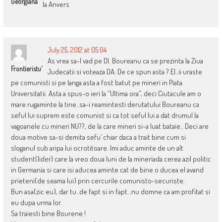
Georgiana
la Anvers
July 25, 2012 at 05:04
As vrea sa-l vad pe Dl. Boureanu ca se prezinta la Ziua
Frontieristu'
Judecatii si voteaza DA. De ce spun asta ? El..ii uraste
pe comunisti si pe langa asta a fost batut pe mineri in Piata
Universitatii. Asta a spus-o ieri la “Ultima ora”, deci Ciutacule am o
mare rugaminte la tine..sa-i reamintesti derutatului Boureanu ca
seful lui suprem este comunist si ca tot seful lui a dat drumul la
vagoanele cu mineri NU??, de la care mineri si-a luat bataie.. Deci are
doua motive sa-si demita sefu’ chiar daca a trait bine cum si
sloganul sub aripa lui ocrotitoare. Imi aduc aminte de un alt
student(lider) care la vreo doua luni de la mineriada cerea azil politic
in Germania si care isi aducea aminte cat de bine o ducea el avand
prieteni(de seama lui) prin cercurile comunisto-securiste.
Bun asa(zic eu), dar tu..de fapt si in fapt…nu domne ca am profitat si
eu dupa urma lor.
Sa traiesti bine Bourene !