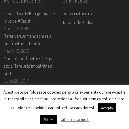
ARTICOLE RECENTE:
CE-MI PLACE:
Orban duce PNL la groapa pe
mana.ciutacu.ro
muzica #Rezist
Taranu’ de Badea
March 19, 2019
Rares versus Mandachi sau
Confruntarea Titanilor
March 15, 2019
Moroiul care bântuie liber pe
sticlă. Tare urât îmbătrânești,
Cristi….
June 20, 2017
Acest website foloseste cookies pentru ca experienta dumneavoastra
TWITTER FEED
cu acest site sa fie cat mai profesionala. Presupunem ca esti de acord
Could not authenticate you.
cu folosirea cookies, dar poti refuza daca doresti.
Accepta
Citeste mai mult
Refuza
CONTACT