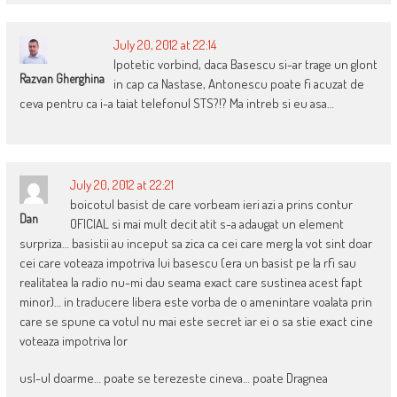
July 20, 2012 at 22:14
Ipotetic vorbind, daca Basescu si-ar trage un glont
Razvan Gherghina
in cap ca Nastase, Antonescu poate fi acuzat de
ceva pentru ca i-a taiat telefonul STS?!? Ma intreb si eu asa…
July 20, 2012 at 22:21
boicotul basist de care vorbeam ieri azi a prins contur
Dan
OFICIAL si mai mult decit atit s-a adaugat un element
surpriza… basistii au inceput sa zica ca cei care merg la vot sint doar
cei care voteaza impotriva lui basescu (era un basist pe la rfi sau
realitatea la radio nu-mi dau seama exact care sustinea acest fapt
minor)… in traducere libera este vorba de o amenintare voalata prin
care se spune ca votul nu mai este secret iar ei o sa stie exact cine
voteaza impotriva lor
usl-ul doarme… poate se terezeste cineva… poate Dragnea