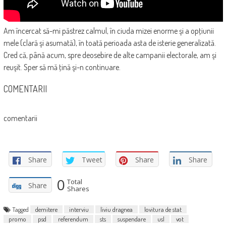
Am încercat să-mi păstrez calmul, în ciuda mizei enorme şi a opţiunii
mele (clară şi asumată), în toată perioada asta de isterie generalizată.
Cred că, până acum, spre deosebire de alte campanii electorale, am şi
reuşit. Sper să mă ţină şi-n continuare.
COMENTARII
comentarii
Share
Tweet
Share
Share
0
Total
Share
Shares
Tagged
demitere
interviu
liviu dragnea
lovitura de stat
promo
psd
referendum
sts
suspendare
usl
vot