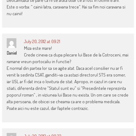
Deocamdata se pare ca ni se arata doar ce a fost in ultimii 8 ani.
Este o vorba: ” cainii latra, caravana trece”. Hai sa fim noi caravana si
nu cainii!
July 20, 2012 at 09:21
Miza este mare!
Daniel
Crede cineva ca dupa plecare lui Base de la Cotroceni, mai
ramane vreun portocaliu in functie?
E normal din partea lor sa se agite atat. Daca acel consilier nu ar fi
venit la sedinta CSAT, ganditi-va ca astazi directorul STS era somer,
iar USL ar fi dat inca o lovitura de stat. Apropo, in cazul in care nu
stiati, diferenta dintre ”Statul sunt eu” si ”Presedintele reprezinta
poporul roman” , in viziunea lui Base nu exista. Un om care se crede
alta persoana, de obicei se cheama ca are o problema medicala.
Poate aici nu este cazul, dar faptele contrazic.