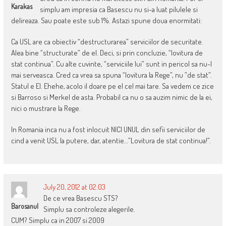
Karakas
simplu am impresia ca Basescu nu si-a luat pilulele si
delireaza. Sau poate este sub 1%. Astazi spune doua enormitati:
Ca USL are ca obiectiv “destructurarea” serviciilor de securitate.
Alea bine “structurate” de el. Deci, si prin concluzie, “lovitura de
stat continua”. Cu alte cuvinte, “serviciile lui” sunt in pericol sa nu-l
mai serveasca. Cred ca vrea sa spuna “lovitura la Rege”, nu ”de stat”.
Statul e El. Ehehe, acolo il doare pe el cel mai tare. Sa vedem ce zice
si Barroso si Merkel de asta. Probabil ca nu o sa auzim nimic de la ei,
nici o mustrare la Rege.
In Romania inca nu a fost inlocuit NICI UNUL din sefii serviciilor de
cind a venit USL la putere, dar, atentie…”Lovitura de stat continua!”.
July 20, 2012 at 02:03
De ce vrea Basescu STS?
Barosanul
Simplu sa controleze alegerile.
CUM? Simplu ca in 2007 si 2009