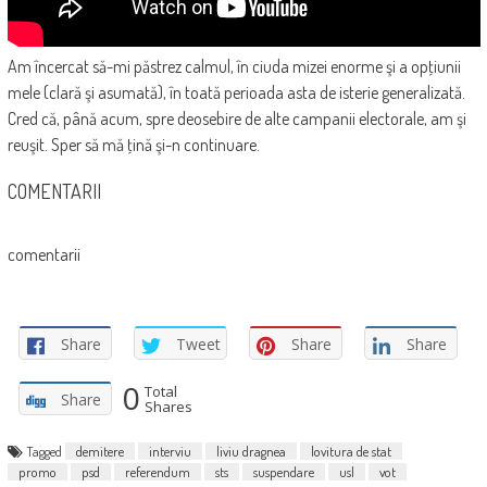
Am încercat să-mi păstrez calmul, în ciuda mizei enorme şi a opţiunii
mele (clară şi asumată), în toată perioada asta de isterie generalizată.
Cred că, până acum, spre deosebire de alte campanii electorale, am şi
reuşit. Sper să mă ţină şi-n continuare.
COMENTARII
comentarii
Share
Tweet
Share
Share
0
Total
Share
Shares
Tagged
demitere
interviu
liviu dragnea
lovitura de stat
promo
psd
referendum
sts
suspendare
usl
vot