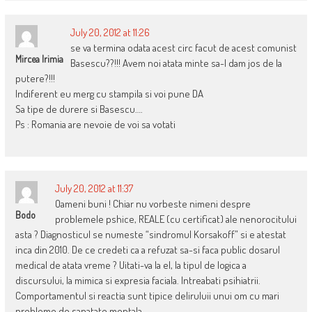
July 20, 2012 at 11:26
se va termina odata acest circ facut de acest comunist
Mircea Irimia
Basescu??!!! Avem noi atata minte sa-l dam jos de la
putere?!!!
Indiferent eu merg cu stampila si voi pune DA
Sa tipe de durere si Basescu….
Ps : Romania are nevoie de voi sa votati
July 20, 2012 at 11:37
Oameni buni ! Chiar nu vorbeste nimeni despre
Bodo
problemele pshice, REALE (cu certificat) ale nenorocitului
asta ? Diagnosticul se numeste “sindromul Korsakoff” si e atestat
inca din 2010. De ce credeti ca a refuzat sa-si faca public dosarul
medical de atata vreme ? Uitati-va la el, la tipul de logica a
discursului, la mimica si expresia faciala. Intreabati psihiatrii.
Comportamentul si reactia sunt tipice deliruluii unui om cu mari
probleme de sanatate mentala.