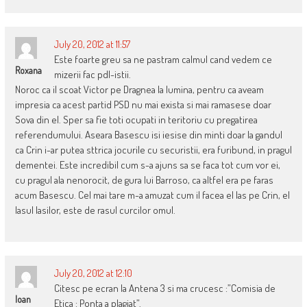
July 20, 2012 at 11:57
Este foarte greu sa ne pastram calmul cand vedem ce
Roxana
mizerii fac pdl-istii.
Noroc ca il scoat Victor pe Dragnea la lumina, pentru ca aveam
impresia ca acest partid PSD nu mai exista si mai ramasese doar
Sova din el. Sper sa fie toti ocupati in teritoriu cu pregatirea
referendumului. Aseara Basescu isi iesise din minti doar la gandul
ca Crin i-ar putea sttrica jocurile cu securistii, era furibund, in pragul
dementei. Este incredibil cum s-a ajuns sa se faca tot cum vor ei,
cu pragul ala nenorocit, de gura lui Barroso, ca altfel era pe faras
acum Basescu. Cel mai tare m-a amuzat cum il facea el las pe Crin, el
lasul lasilor, este de rasul curcilor omul.
July 20, 2012 at 12:10
Citesc pe ecran la Antena 3 si ma crucesc :”Comisia de
Ioan
Etica : Ponta a plagiat”.