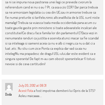
sa ni se impuna noua pastrarea unei legi ce prevede cvorum la
referendum cand ei nu o au ? Pt. ca asa a zis CCR? Dar parca trebuia
sa ne armonizam legislatia cu cea din UE;sau in armonie trebuie sa
fie numai preturile si tarifele,nimic altceva!Astia de la USL sunt niste
mamaligi! Trebuia sa vuiasca toata media occidentala pana acum cu
toate gaurile gasite prin ministere si toate adevaratele incalcari ale
constitutiei!Ce dracu face familia lor din parlamentul E?Daca vezi in
nenumarate randuri ca justitia e aservita atunci macar sa fie scandal
si sa inteleaga si oamenii aceia ca nu e alb ci negru,ca nu a dat ci a
luat ,etc. Nu stiu cum zice Ponta ca explica dar vad ca aia nu
inteleg!Nu ma prapadesc de dragul USL-ului,dar este evident ca e
singura speranta! De fapt m-au cam obosit sperantele;ar fi totusi
nevoie si de ceva certitudini!
July 20, 2012 at 08:31
Acest Fota
a fost impotriva demiterii lui Opris de la STS?
Duda
Aoleu maicaaaa….