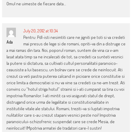
Omul ne uimeste de fiecare data…
July 20, 2012 at 10:34
Pentru: Pdl-isti nesimtiti care ne jigniti pe toti si va credeti
Ada
mai presus de lege si de romani, opriti-va din a distruge ce
a mai ramas din tara. Noi, poporul roman, suntem de vina ca v-am
lasat atata timp sa ne incalecati de tot, sa credeti ca sunteti vesnici
la putere si dictatura, sa cultivati cultul personalitatii paranoico-
ceausiste a lui basescu, un bolnav care se crede de neinlocuit. Ati
crezut ca veti pastra puterea calcand in picioare orice constitutie si
orice limita a democratiei si nu va vine sa credeti ca ne-am trezit. Ati
convins cu “hotul striga hotul” strainii si i-ati cumparat sa tina cu voi
impotriva Romanilor. I-ati mintit ca voi asigurati statul de drept,
distrugand orice urma de legalitate si constitutionalitate in
institutiile vitale ale statului. Romani, treziti-va si luptati impotriva
nulitatilor care s-au crezut stapani vesnici peste noi! Impotriva
paranoicului-schizofrenic suspendat care se crede Mesia, de
neinlocuit! IMpotriva armatei de tradatori care-l sustin!