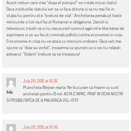
Acest nebun care vrea “dupa el potopul” se crede insusi statul.
Daca institutiile statului vor sa-si faca dstoria si sa nu mai fie in
slujba lui, pentru el e “lovitura de stat”. Anchetarea penala pt toate
minciunile si tot raul facut Romaniei e obligatorie. Ziaristi si
televiziuni, treziti-va si nu mai puneti semnul egal intre libertatea de
exprimare si ce-au facut criminalii pdlistii contra economiei in criza.
O economie in criza nu se ataca cu minciuni ordinare. Daca veti mai
spune ca “doar au vorbit”, inseamna ca spuneti ca si voi nu relatati
adevarul. “Golanii” trebuie sa se trezeasca!
July 20, 2012 at 10:35
Pt.ancheta Blejnar-marta: Ne bucuram ca fraierii ca sunt
Ada
anchetati pentru 15 mil. ASTA E NIMIC. PRAF IN OCHII NOSTRI
SI POSIBILITATEA DE A MAI ATACA USL=ISTI!
July 20, 2012 at 10:36