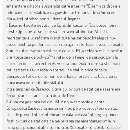
amenintare dinspre suspendat catre interimar?E semn ca daca ii ia
telefoanele,il destabilizeaza grav,deci ar trebui sa i le ia.Am si eu
doua-trei intrebari pentru domnul Dragnea:
1. Daca nu-l poate destitui pe Opris din cauza lui Fota,poate numi
peste Opris un alt sef care sa-i preia din atributiuni?Adica o
reoraganizare…o reforma in instituite ma gandesc.Inteleg ca nu-l
poate destitui pe Opris,dar sa-i retraga linia lui Basel poate se poate.
2-Au facut cumva vreo estimare,cei din USL,a celor numiti in posturi
prin toata tara de pdl-isti?Ma refer de la femei de serviciu pana la
secretari de stat,directori.As vrea sa apuc ziua in care sa stiu exact
cati oameni au avut astia in aparatul de stat.In orice zona te
duci,peste tot dai de oameni de-ai lor,dar ei zbiara ca USL vrea sa
puna mana pe institutiile statului.
Intre timp,vad ca Basescu o tine cu lovitura de stat,care aseara era
“in derulare”…….iar el era in delir de furie.
3-Cum vor gestiona cei din USL o noua campanie dinspre
Europa,daca Basescu va marsa din nou pe o noua lovitura de stat,
data de presedintele interimar de data aceasta?Inteleg ca prima a
fost lovitura de stat data de majoritatea parlamentara,acum ia in
freza una prezidentiala interimara,nu?Se poate mai penibil de atat?