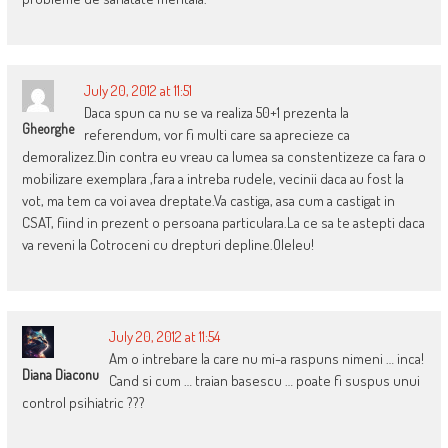
July 20, 2012 at 11:51
Daca spun ca nu se va realiza 50+1 prezenta la
Gheorghe
referendum, vor fi multi care sa aprecieze ca
demoralizez.Din contra eu vreau ca lumea sa constentizeze ca fara o
mobilizare exemplara ,fara a intreba rudele, vecinii daca au fost la
vot, ma tem ca voi avea dreptate.Va castiga, asa cum a castigat in
CSAT, fiind in prezent o persoana particulara.La ce sa te astepti daca
va reveni la Cotroceni cu drepturi depline.Oleleu!
July 20, 2012 at 11:54
Am o intrebare la care nu mi-a raspuns nimeni … inca!
Diana Diaconu
Cand si cum … traian basescu … poate fi suspus unui
control psihiatric ???