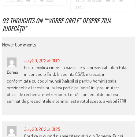
July 5, 2012
167
9382
September 29, 2012
32
3079
93 THOUGHTS ON “
“VORBE GRELE” DESPRE ZIUA
JUDECĂŢII
”
COMMENT
Newer Comments
NAVIGATION
July 20, 2012 at 01:07
Poate explica cineva in baza a ce s-a prezentat Iulian Fota,
Corina
in concediu fiind, la sedinta CSAT, intrucat, in
conformitate cu codul muncii (valabil si pentru Administratia
prezidentiala) acesta nu putea participa (vota) in lipsa unui act
oficial de rechemare(intrerupere) din/a concediul de odihna
semnat de presedintele interimar, este votul acestuia valabil ???!!!
July 20, 2012 at 01:25
Cred ca in curind nu mai citesc stiri din Romania. Pur si