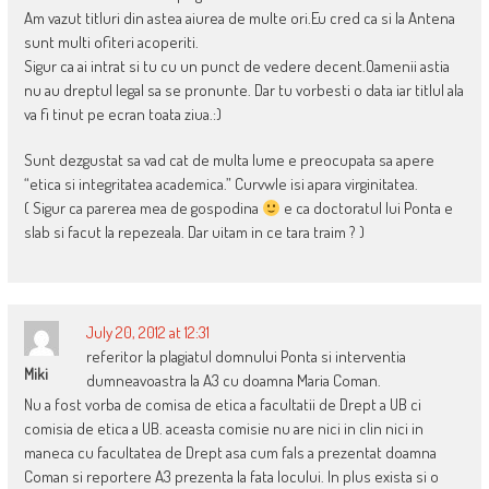
Am vazut titluri din astea aiurea de multe ori.Eu cred ca si la Antena
sunt multi ofiteri acoperiti.
Sigur ca ai intrat si tu cu un punct de vedere decent.Oamenii astia
nu au dreptul legal sa se pronunte. Dar tu vorbesti o data iar titlul ala
va fi tinut pe ecran toata ziua.:)
Sunt dezgustat sa vad cat de multa lume e preocupata sa apere
“etica si integritatea academica.” Curvwle isi apara virginitatea.
( Sigur ca parerea mea de gospodina
e ca doctoratul lui Ponta e
slab si facut la repezeala. Dar uitam in ce tara traim ? )
July 20, 2012 at 12:31
referitor la plagiatul domnului Ponta si interventia
Miki
dumneavoastra la A3 cu doamna Maria Coman.
Nu a fost vorba de comisa de etica a facultatii de Drept a UB ci
comisia de etica a UB. aceasta comisie nu are nici in clin nici in
maneca cu facultatea de Drept asa cum fals a prezentat doamna
Coman si reportere A3 prezenta la fata locului. In plus exista si o