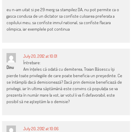
eu n-am uitat si pe 29 merg sa stampilez DA, nu pot permite ca o
gasca condusa de un dictator sa confiste culoarea preferata a
copilului meu, sa confiste imnul national, sa confiste flacara
olimpica, iar exemplele pot continua
July 20, 2012 at 10:01
Întrebare:
Dinu
Am înţeles că odată cu demiterea, Traian Băsescu îşi
pierde toate privilegiile de care poate beneficia un preşedinte. Ce
se întâmplă dacă demisionează? Dacă prin demisie beneficiază de
privilegii, iar în ultima săptămână este convins că populaţia se va
prezenta în număr mare la vot, iar votul îi va fi defavorabil, este
posibil să ne aşteptăm la o demisie?
July 20, 2012 at 10:06