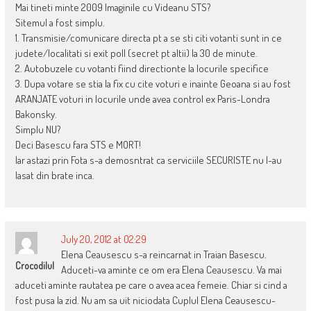
Mai tineti minte 2009 Imaginile cu Videanu STS?
Sitemul a fost simplu.
1. Transmisie/comunicare directa pt a se sti citi votanti sunt in ce
judete/localitati si exit poll (secret pt altii) la 30 de minute.
2. Autobuzele cu votanti fiind directionte la locurile specifice
3. Dupa votare se stia la fix cu cite voturi e inainte Geoana si au fost
ARANJATE voturi in locurile unde avea control ex Paris-Londra
Bakonsky.
Simplu NU?
Deci Basescu fara STS e MORT!
Iar astazi prin Fota s-a demosntrat ca serviciile SECURISTE nu l-au
lasat din brate inca.
July 20, 2012 at 02:29
Elena Ceausescu s-a reincarnat in Traian Basescu.
Crocodilul
Aduceti-va aminte ce om era Elena Ceausescu. Va mai
aduceti aminte rautatea pe care o avea acea femeie. Chiar si cind a
fost pusa la zid. Nu am sa uit niciodata Cuplul Elena Ceausescu-