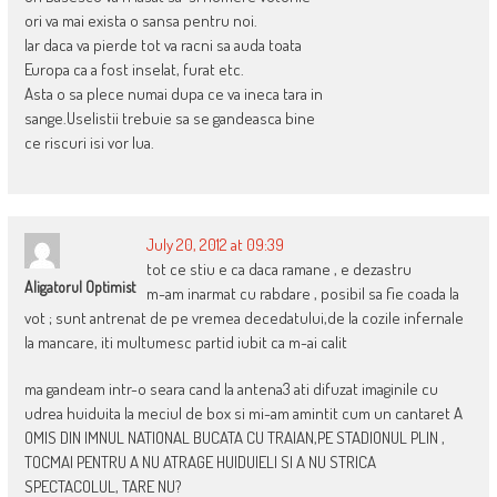
ori va mai exista o sansa pentru noi.
Iar daca va pierde tot va racni sa auda toata
Europa ca a fost inselat, furat etc.
Asta o sa plece numai dupa ce va ineca tara in
sange.Uselistii trebuie sa se gandeasca bine
ce riscuri isi vor lua.
July 20, 2012 at 09:39
tot ce stiu e ca daca ramane , e dezastru
Aligatorul Optimist
m-am inarmat cu rabdare , posibil sa fie coada la
vot ; sunt antrenat de pe vremea decedatului,de la cozile infernale
la mancare, iti multumesc partid iubit ca m-ai calit
ma gandeam intr-o seara cand la antena3 ati difuzat imaginile cu
udrea huiduita la meciul de box si mi-am amintit cum un cantaret A
OMIS DIN IMNUL NATIONAL BUCATA CU TRAIAN,PE STADIONUL PLIN ,
TOCMAI PENTRU A NU ATRAGE HUIDUIELI SI A NU STRICA
SPECTACOLUL, TARE NU?