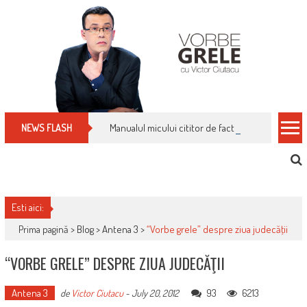
Skip
to
content
Manualul micului cititor de facturi: nu plăti nimic 
NEWS FLASH
Esti aici:
Prima pagină >
Blog
>
Antena 3
>
“Vorbe grele” despre ziua judecăţii
“VORBE GRELE” DESPRE ZIUA JUDECĂŢII
Antena 3
93
6213
de
Victor Ciutacu
-
July 20, 2012