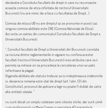
declaratie a Consiliului facultatii de drept in care nu recunoaste
aceasta comisie de etica infiintata de rectorul Universitatii
Bucuresti (nu are nimic de-a face cu facultatea de Drept…)
Comisia de etica a UB nu are dreptul sa se pronunte in acest caz.
singura comisie abilitate este CNE (Comisia Nationala de Etica).
Aici este un extras din comunicatul Consiliului Facultatii de Drept a
Universitatii Bucuresti:
“..Consiliul facultatii de Drept a Universitati din Bucuresti constata
ca niciuna dintre reglementarile in vigoare nu confera acestei
facultati (rectorul Universitatii Bucuresti) vreo atributie care sa ii
permita sa initieze ori sa procedeze la cercetarea unor acuzatii
referitoare la plagiat.
Organele abilitate ale statului trebuie sa isi indeplineasca indatoririle
si, deoarece romania este stat de drept (art. 1 alin. (3) din
Constitutie), procesul de aplicare a legii nu poate fi dublat de catre
alte entitati statale. ”
nu sunt decat un simplu cetatean care citeste stirile, dar sunt uimit
cum profesionisti ca Maria Coman si reportera A3 prezenta la