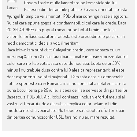
Observ foarte multa lamentare pe tema vicleniei lui
Lucian
Basescu din declaratiile publice. Eu zic sa incetati cu asta.
Ajunge! In timp ce va lamentati, PDL-ul mai convinge niste alegatori…
Nu cel care spune gogosi e condamnabil, ci cel care le crede. Daca
20-30-40-90% din poprul roman pune botul la minciunile si
vicleniile lui Basescu, atunci acesta este presedintele pe care, in
mod democratic, decis la vot, il meritam.
Daca intr-o tara sunt 50%+1 alegatori cretini, care voteaza cu un
personaj X, atunci X este fara doar si poate inclusiv reprezentantul
celor care nu l-au votat, asta este democratia. Lupta celor 50%
minus 1 nu trebuie dusa contra lui X ales ca reprezentant, el este
doar exponentul vointei majoritatii. Cam asta este cu democratia.
Tot ce sper este ca in Romania inca nu sunt atatia cetateni care sa
puna botul, pana pe 29 iulie, la ceea ce li se serveste din partea lui
Basescu si PDL-ului. Aici, totul conteaza, inclusiv efortul meu si al
vostru, al fiecaruia, de a discuta si explica celor nelamuriti din
imediata noastra vecinatate. Nu trebuie sa asteptati eforturi doar
din partea comunicatorilor USL, fara noi nu au mare rezultat.