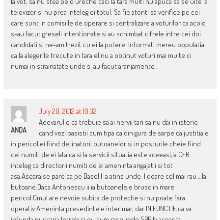
la vot, sa nu stea pe o ureche caci la tara multi nu apuca sa se uite la
televizor si nu prea inteleg ei totul. Sa fie atenti sa verifice pe cei
care sunt in comisiile de operare si centralizare a voturilor ca acolo
s-au facut greseli intentionate si au schimbat cifrele intre cei doi
candidati si ne-am trezit cu ei la putere. Informati mereu populatia
ca la alegerile trecute in tara el nu a obtinut voturi mai multe ci
numai in strainatate unde s-au facut aranjamente .
July 20, 2012 at 10:32
Adevarul e ca trebuie sa ai nervii tari sa nu dai in isterie
ANDA
cand vezi basistii cum tipa ca din gura de sarpe ca justitia e
in pericol,ei fiind detinatorii butoanelor si in posturile cheie fiind
cei numiti de ei.Iata ca si la servicii situatia este aceeasi,la CFR
inteleg ca directorii numiti de ei ameninta angajatii si tot
asa.Aseara,se pare ca pe Basel l-a atins unde-l doare cel mai rau….la
butoane.Daca Antonescu ii ia butoanele,e brusc in mare
pericol.Omul are nevoie subita de protectie si nu poate fara
operativ.Ameninta presedintele interimar, dar IN FUNCTIE,ca va
infunda puscaria.Intreb si eu,cum raspunde SPP la aceasta