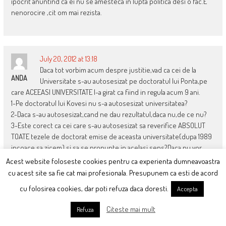
ipocrit anuntind ca ei nu se amesteca in lupta politica desi o fac.E
nenorocire ,cit om mai rezista.
July 20, 2012 at 13:18
Daca tot vorbim acum despre justitie,vad ca cei de la
ANDA
Universitate s-au autosesizat pe doctoratul lui Ponta,pe
care ACEEASI UNIVERSITATE l-a girat ca fiind in regula acum 9 ani.
1-Pe doctoratul lui Kovesi nu s-a autosesizat universitatea?
2-Daca s-au autosesizat,cand ne dau rezultatul,daca nu,de ce nu?
3-Este corect ca cei care s-au autosesizat sa reverifice ABSOLUT
TOATE tezele de doctorat emise de aceasta universitate(dupa 1989
incoace sa zicem) si sa se pronunte in acelasi sens?Daca nu vor
face asta,Victor Ponta este discriminat.
Acest website foloseste cookies pentru ca experienta dumneavoastra
4-Cei care i-au semnat lucrarea ca fiind valabila acum 9 ani, platesc
cu acest site sa fie cat mai profesionala. Presupunem ca esti de acord
cumva acum in situatia de fata,sunt trasi la raspundere,mai pot
cu folosirea cookies, dar poti refuza daca doresti.
Accepta
semna sau au mai semnat la fel si alte lucrari asemanatoare?
Citeste mai mult
Refuza