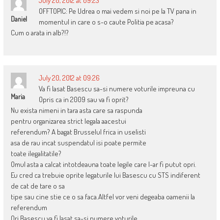
July 20, 2012 at 09:23
OFFTOPIC: Pe Udrea o mai vedem si noi pe la TV pana in
Daniel
momentul in care o s-o caute Politia pe acasa?
Cum o arata in alb?!?
July 20, 2012 at 09:26
Va fi lasat Basescu sa-si numere voturile impreuna cu
Maria
Opris ca in 2009 sau va fi oprit?
Nu exista nimeni in tara asta care sa raspunda
pentru organizarea strict legala aacestui
referendum? A bagat Brusselul frica in uselisti
asa de rau incat suspendatul isi poate permite
toate ilegalitatile?
Omul asta a calcat intotdeauna toate legile care l-ar fi putut opri.
Eu cred ca trebuie oprite legaturile lui Basescu cu STS indiferent
de cat de tare o sa
tipe sau cine stie ce o sa faca.Altfel vor veni degeaba oamenii la
referendum
Ori Basescu va fi lasat sa-si numere voturile