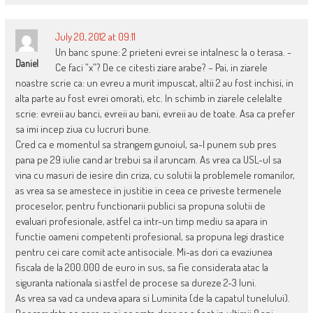
July 20, 2012 at 09:11
Un banc spune: 2 prieteni evrei se intalnesc la o terasa. -
Daniel
Ce faci ”x”? De ce citesti ziare arabe? – Pai, in ziarele
noastre scrie ca: un evreu a murit impuscat, altii 2 au fost inchisi, in
alta parte au fost evrei omorati, etc. In schimb in ziarele celelalte
scrie: evreii au banci, evreii au bani, evreii au de toate. Asa ca prefer
sa imi incep ziua cu lucruri bune.
Cred ca e momentul sa strangem gunoiul, sa-l punem sub pres
pana pe 29 iulie cand ar trebui sa il aruncam. As vrea ca USL-ul sa
vina cu masuri de iesire din criza, cu solutii la problemele romanilor,
as vrea sa se amestece in justitie in ceea ce priveste termenele
proceselor, pentru functionarii publici sa propuna solutii de
evaluari profesionale, astfel ca intr-un timp mediu sa apara in
functie oameni competenti profesional, sa propuna legi drastice
pentru cei care comit acte antisociale. Mi-as dori ca evaziunea
fiscala de la 200.000 de euro in sus, sa fie considerata atac la
siguranta nationala si astfel de procese sa dureze 2-3 luni.
As vrea sa vad ca undeva apara si Luminita (de la capatul tunelului).