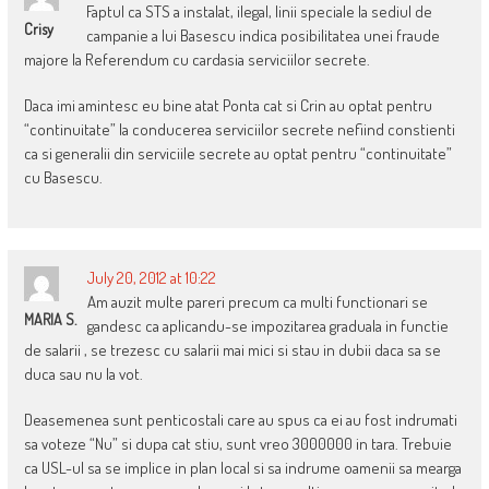
Faptul ca STS a instalat, ilegal, linii speciale la sediul de
Crisy
campanie a lui Basescu indica posibilitatea unei fraude
majore la Referendum cu cardasia serviciilor secrete.
Daca imi amintesc eu bine atat Ponta cat si Crin au optat pentru
“continuitate” la conducerea serviciilor secrete nefiind constienti
ca si generalii din serviciile secrete au optat pentru “continuitate”
cu Basescu.
July 20, 2012 at 10:22
Am auzit multe pareri precum ca multi functionari se
MARIA S.
gandesc ca aplicandu-se impozitarea graduala in functie
de salarii , se trezesc cu salarii mai mici si stau in dubii daca sa se
duca sau nu la vot.
Deasemenea sunt penticostali care au spus ca ei au fost indrumati
sa voteze “Nu” si dupa cat stiu, sunt vreo 3000000 in tara. Trebuie
ca USL-ul sa se implice in plan local si sa indrume oamenii sa mearga