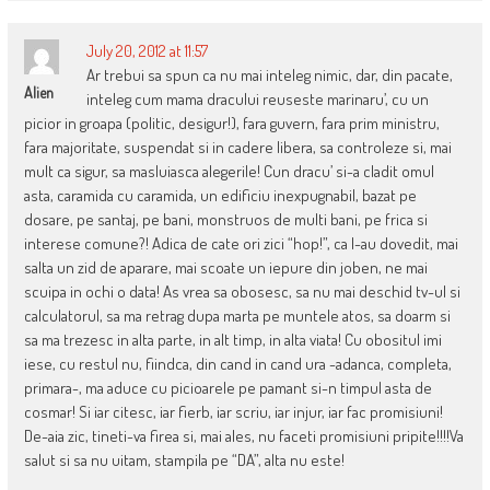
July 20, 2012 at 11:57
Ar trebui sa spun ca nu mai inteleg nimic, dar, din pacate,
Alien
inteleg cum mama dracului reuseste marinaru’, cu un
picior in groapa (politic, desigur!), fara guvern, fara prim ministru,
fara majoritate, suspendat si in cadere libera, sa controleze si, mai
mult ca sigur, sa masluiasca alegerile! Cun dracu’ si-a cladit omul
asta, caramida cu caramida, un edificiu inexpugnabil, bazat pe
dosare, pe santaj, pe bani, monstruos de multi bani, pe frica si
interese comune?! Adica de cate ori zici “hop!”, ca l-au dovedit, mai
salta un zid de aparare, mai scoate un iepure din joben, ne mai
scuipa in ochi o data! As vrea sa obosesc, sa nu mai deschid tv-ul si
calculatorul, sa ma retrag dupa marta pe muntele atos, sa doarm si
sa ma trezesc in alta parte, in alt timp, in alta viata! Cu obositul imi
iese, cu restul nu, fiindca, din cand in cand ura -adanca, completa,
primara-, ma aduce cu picioarele pe pamant si-n timpul asta de
cosmar! Si iar citesc, iar fierb, iar scriu, iar injur, iar fac promisiuni!
De-aia zic, tineti-va firea si, mai ales, nu faceti promisiuni pripite!!!!Va
salut si sa nu uitam, stampila pe “DA”, alta nu este!