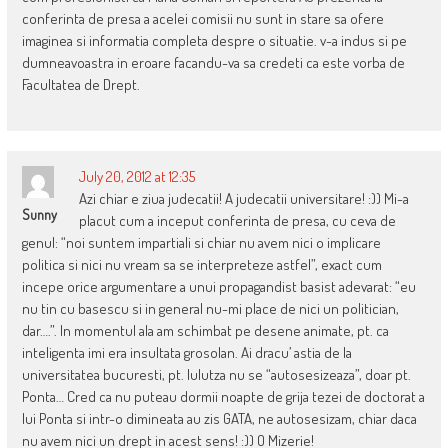
conferinta de presa a acelei comisii nu sunt in stare sa ofere
imaginea si informatia completa despre o situatie. v-a indus si pe
dumneavoastra in eroare facandu-va sa credeti ca este vorba de
Facultatea de Drept.
July 20, 2012 at 12:35
Azi chiar e ziua judecatii! A judecatii universitare! :)) Mi-a
Sunny
placut cum a inceput conferinta de presa, cu ceva de
genul: “noi suntem impartiali si chiar nu avem nici o implicare
politica si nici nu vream sa se interpreteze astfel”, exact cum
incepe orice argumentare a unui propagandist basist adevarat: “eu
nu tin cu basescu si in general nu-mi place de nici un politician,
dar….”. In momentul ala am schimbat pe desene animate, pt. ca
inteligenta imi era insultata grosolan. Ai dracu’ astia de la
universitatea bucuresti, pt. lulutza nu se “autosesizeaza”, doar pt.
Ponta… Cred ca nu puteau dormii noapte de grija tezei de doctorat a
lui Ponta si intr-o dimineata au zis GATA, ne autosesizam, chiar daca
nu avem nici un drept in acest sens! :)) O Mizerie!