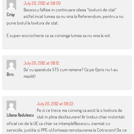
July 20, 2012 at 08:03
Basescu falfaie in continuare ideea “loviturii de stat”
Crisy
astfel incat lumea sa nu vina la Referendum, pentru a nu
pune botul la lovitura de stat.
E super-escrocherie ca sa convinga lumea sa nu vina la vot.
July 20, 2012 at 08:12
Da’ cu aparatuta STS cum ramane? Ca pe Opris nu l-au
Brrc
mazilit!
July 20, 2012 at 08:22
Pe zi ce trece ma conving ca asist la o lovitura de
Liliana Radulescu
stat in plina desfasurare! Ar trebui chiar instiintati
oficial cei de la UE ca chiar se intampla!Basescu ,inarmat cu
serviciile, justitia si PPE-ul,forteaza reinstaurarea la Cotroceni! De ce