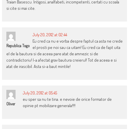
Traian Basescu. Intigosi, analfabeti, incompetenti, certati cu scoala
si cite si mai cite.
July 20, 2012 at 02:44
Eu cred ca nu e vorba despre faptul ca asta ne crede
Republica Togo
el prosti pe noi sau ca uitam! Eu cred ca de fapt uita
el de la bautura si de aceea pare atat de amnezic si de
contradictoriu! I-a afectat grav bautura creierul! Tot de aceea e si
atat de irascibil. Asta si-a baut mintile!
July 20, 2012 at 05:45
eu sper sa nu te tina. e nevoie de orice formator de
Oliver
opinie pt mobilizare generala!!!!