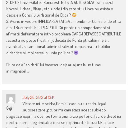
2. DE CE Universitatea Bucuresti NU S-A AUTOSESIZAT si in cazul
Kovesi , Udrea , Blaga , etc. unde (din cate stiu ) inca nu exista o
decizie a Consiliului National de Etica ?
3. Avand in vedere IMPLICAREA FATISA a membrilor Comisiei de etica
din U.Bucuresti IN LUPTA POLITICA printr-un comportament si
afirmatii defaimatoare intr-o problema CARE-I DEPASESC ATRIBUTIILE
, acestia nu poate fi dati in judecata de Ponta pt. calomnie si ,
eventual , si sanctionati administrativ pt. depasirea atributiilor
didactice si implicarea in lupta politica ?
Pt. ca deja “soldatii” lui basescu deja au ajuns la un tupeu
inimaginabil …
July 20, 2012 at 13:14
Victore mi-e scirba,Comisii care nu au cadru legal
Gigi
,autosesizare ,ptr. prima oara ataca acest subiect-
plagiat,se exprima doar pe forma ,mai tirziu pe fond ,fac. de drept isi
declina corect legitimitatea de a se exprima dar totusi UB o face