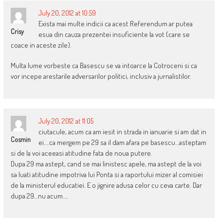
July 20, 2012 at 10:59
Exista mai multe indicii ca acest Referendum ar putea
Crisy
esua din cauza prezentei insuficiente la vot (care se
coace in aceste zile).
Multa lume vorbeste ca Basescu se va intoarce la Cotroceni si ca
vor incepe arestarile adversarilor politici, inclusiv a jurnalistilor.
July 20, 2012 at 11:05
ciutacule, acum ca am iesit in strada in ianuarie si am dat in
Cosmin
ei….ca mergem pe 29 sa il dam afara pe basescu…asteptam
si de la voi aceeasi atitudine fata de noua putere.
Dupa 29 ma astept, cand se mai linistesc apele, ma astept de la voi
sa luati atitudine impotriva lui Ponta si a raportului mizer al comisiei
de la ministerul educatiei. E o jignire adusa celor cu ceva carte. Dar
dupa 29…nu acum….