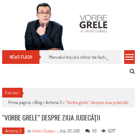
Skip
to
content
Manualul micului cititor de facturi: nu plăti nimic 
NEWS FLASH
Esti aici:
Prima pagină >
Blog
>
Antena 3
>
“Vorbe grele” despre ziua judecăţii
“VORBE GRELE” DESPRE ZIUA JUDECĂŢII
Antena 3
93
6217
de
Victor Ciutacu
-
July 20, 2012