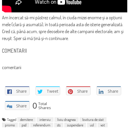
Am încercat să-mi păstrez calmul, în ciuda mizei enorme şi a opţiunii
mele (clară şi asumată), în toată perioada asta de isterie generalizată.
Cred că, până acum, spre deosebire de alte campanii electorale, am şi
reuşit. Sper să mă ţină şi-n continuare.
COMENTARII
comentarii
Share
Tweet
Share
Share
0
Total
Share
Shares
Tagged
demitere
interviu
liviu dragnea
lovitura de stat
promo
psd
referendum
sts
suspendare
usl
vot