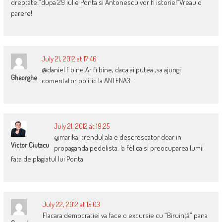
dreptate:”dupa 29 iulie Ponta si Antonescu vor fi istorie!”Vreau o
parere!
July 21, 2012 at 17:46
@daniel f bine.Ar fi bine, daca ai putea ,sa ajungi
Gheorghe
comentator politic la ANTENA3.
July 21, 2012 at 19:25
@marika: trendul ala e descrescator doar in
Victor Ciutacu
propaganda pedelista. la fel ca si preocuparea lumii
fata de plagiatul lui Ponta
July 22, 2012 at 15:03
Flacara democratiei va face o excursie cu “Biruinţă” pana