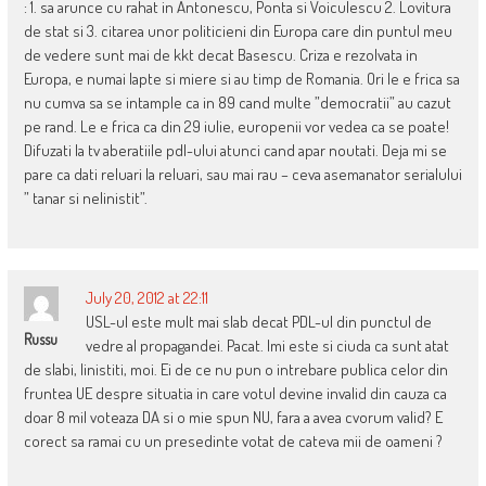
: 1. sa arunce cu rahat in Antonescu, Ponta si Voiculescu 2. Lovitura
de stat si 3. citarea unor politicieni din Europa care din puntul meu
de vedere sunt mai de kkt decat Basescu. Criza e rezolvata in
Europa, e numai lapte si miere si au timp de Romania. Ori le e frica sa
nu cumva sa se intample ca in 89 cand multe ”democratii” au cazut
pe rand. Le e frica ca din 29 iulie, europenii vor vedea ca se poate!
Difuzati la tv aberatiile pdl-ului atunci cand apar noutati. Deja mi se
pare ca dati reluari la reluari, sau mai rau – ceva asemanator serialului
” tanar si nelinistit”.
July 20, 2012 at 22:11
USL-ul este mult mai slab decat PDL-ul din punctul de
Russu
vedre al propagandei. Pacat. Imi este si ciuda ca sunt atat
de slabi, linistiti, moi. Ei de ce nu pun o intrebare publica celor din
fruntea UE despre situatia in care votul devine invalid din cauza ca
doar 8 mil voteaza DA si o mie spun NU, fara a avea cvorum valid? E
corect sa ramai cu un presedinte votat de cateva mii de oameni ?