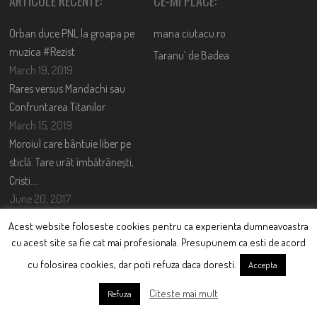
ARTICOLE RECENTE:
CE-MI PLACE:
Orban duce PNL la groapa pe
mana.ciutacu.ro
muzica #Rezist
Taranu’ de Badea
March 19, 2019
Rares versus Mandachi sau
Confruntarea Titanilor
March 15, 2019
Moroiul care bântuie liber pe
sticlă. Tare urât îmbătrânești,
Cristi….
June 20, 2017
Acest website foloseste cookies pentru ca experienta dumneavoastra
TWITTER FEED
cu acest site sa fie cat mai profesionala. Presupunem ca esti de acord
Could not authenticate you.
cu folosirea cookies, dar poti refuza daca doresti.
Accepta
Citeste mai mult
Refuza
CONTACT