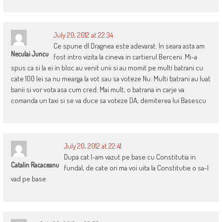
July 20, 2012 at 22:34
Ce spune dl Dragnea este adevarat. In seara asta am
Neculai Juncu
fost intro vizita la cineva in cartierul Berceni. Mi-a
spus ca si la ei in bloc au venit unii si au momit pe multi batrani cu
cate 100 lei sa nu mearga la vot sau sa voteze Nu. Multi batrani au luat
banii si vor vota asa cum cred. Mai mult, o batrana in carje va
comanda un taxi si se va duce sa voteze DA, demiterea lui Basescu
July 20, 2012 at 22:41
Dupa cat l-am vazut pe base cu Constitutia in
Catalin Racaceanu
fundal, de cate ori ma voi uita la Constitutie o sa-l
vad pe base