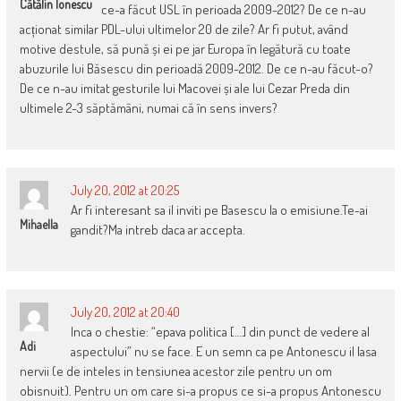
Cătălin Ionescu
ce-a făcut USL în perioada 2009-2012? De ce n-au
acționat similar PDL-ului ultimelor 20 de zile? Ar fi putut, având
motive destule, să pună și ei pe jar Europa în legătură cu toate
abuzurile lui Băsescu din perioadă 2009-2012. De ce n-au făcut-o?
De ce n-au imitat gesturile lui Macovei și ale lui Cezar Preda din
ultimele 2-3 săptămâni, numai că în sens invers?
July 20, 2012 at 20:25
Ar fi interesant sa il inviti pe Basescu la o emisiune.Te-ai
Mihaella
gandit?Ma intreb daca ar accepta.
July 20, 2012 at 20:40
Inca o chestie: “epava politica […] din punct de vedere al
Adi
aspectului” nu se face. E un semn ca pe Antonescu il lasa
nervii (e de inteles in tensiunea acestor zile pentru un om
obisnuit). Pentru un om care si-a propus ce si-a propus Antonescu