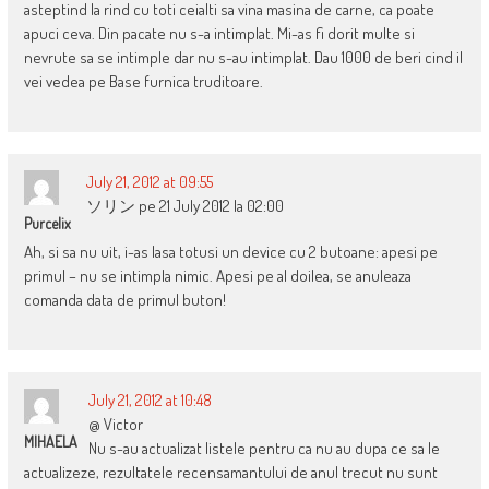
asteptind la rind cu toti ceialti sa vina masina de carne, ca poate
apuci ceva. Din pacate nu s-a intimplat. Mi-as fi dorit multe si
nevrute sa se intimple dar nu s-au intimplat. Dau 1000 de beri cind il
vei vedea pe Base furnica truditoare.
July 21, 2012 at 09:55
ソリン pe 21 July 2012 la 02:00
Purcelix
Ah, si sa nu uit, i-as lasa totusi un device cu 2 butoane: apesi pe
primul – nu se intimpla nimic. Apesi pe al doilea, se anuleaza
comanda data de primul buton!
July 21, 2012 at 10:48
@ Victor
MIHAELA
Nu s-au actualizat listele pentru ca nu au dupa ce sa le
actualizeze, rezultatele recensamantului de anul trecut nu sunt