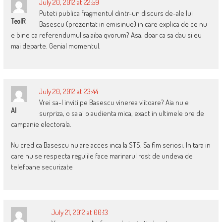
July 20, 2012 at 22:59
Puteti publica fragmentul dintr-un discurs de-ale lui
TeoIR
Basescu (prezentat in emisinue) in care explica de ce nu
e bine ca referendumul sa aiba qvorum? Asa, doar ca sa dau si eu
mai departe. Genial momentul.
July 20, 2012 at 23:44
Vrei sa-l inviti pe Basescu vinerea viitoare? Aia nu e
Al
surpriza, o sa ai o audienta mica, exact in ultimele ore de
campanie electorala.
Nu cred ca Basescu nu are acces inca la STS. Sa fim seriosi. In tara in
care nu se respecta regulile face marinarul rost de undeva de
telefoane securizate
July 21, 2012 at 00:13