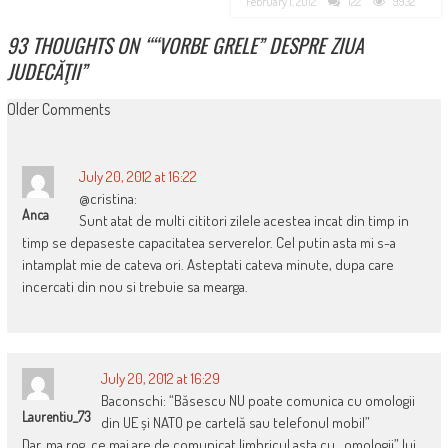
February 1, 2012
122
9932
93 THOUGHTS ON “
“VORBE GRELE” DESPRE ZIUA
JUDECĂŢII
”
COMMENT
Older Comments
NAVIGATION
July 20, 2012 at 16:22
@cristina:
Anca
Sunt atat de multi cititori zilele acestea incat din timp in
timp se depaseste capacitatea serverelor. Cel putin asta mi s-a
intamplat mie de cateva ori. Asteptati cateva minute, dupa care
incercati din nou si trebuie sa mearga.
July 20, 2012 at 16:29
Baconschi: “Băsescu NU poate comunica cu omologii
Laurentiu_73
din UE și NATO pe cartelă sau telefonul mobil”
Dar, ma rog, ce mai are de comunicat limbricul asta cu ,,omologii” lui