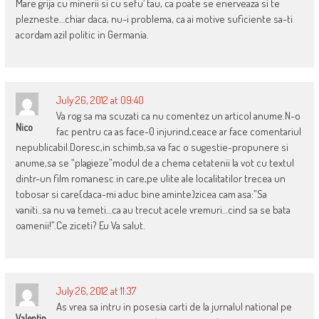
Mare grija cu minerii si cu sefu’ tau, ca poate se enerveaza si te
plezneste…chiar daca, nu-i problema, ca ai motive suficiente sa-ti
acordam azil politic in Germania.
July 26, 2012 at 09:40
Va rog sa ma scuzati ca nu comentez un articol anume.N-o
Nico
fac pentru ca as face-0 injurind,ceace ar face comentariul
nepublicabil.Doresc,in schimb,sa va fac o sugestie-propunere si
anume,sa se “plagieze”modul de a chema cetatenii la vot cu textul
dintr-un film romanesc in care,pe ulite ale localitatilor trecea un
tobosar si care(daca-mi aduc bine aminte)zicea cam asa:”Sa
vaniti..sa nu va temeti…ca au trecut acele vremuri…cind sa se bata
oamenii!”.Ce ziceti? Eu Va salut.
July 26, 2012 at 11:37
As vrea sa intru in posesia carti de la jurnalul national pe
Valentin