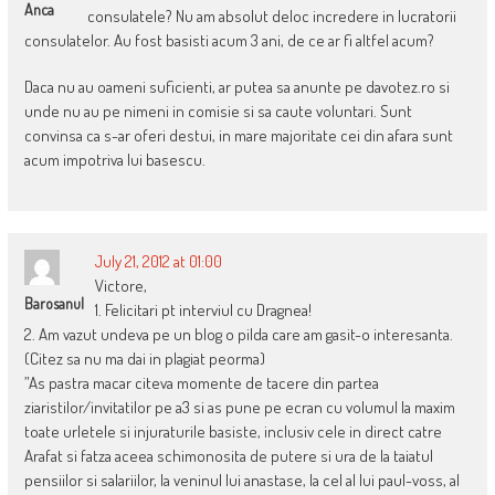
Anca
consulatele? Nu am absolut deloc incredere in lucratorii
consulatelor. Au fost basisti acum 3 ani, de ce ar fi altfel acum?
Daca nu au oameni suficienti, ar putea sa anunte pe davotez.ro si
unde nu au pe nimeni in comisie si sa caute voluntari. Sunt
convinsa ca s-ar oferi destui, in mare majoritate cei din afara sunt
acum impotriva lui basescu.
July 21, 2012 at 01:00
Victore,
Barosanul
1. Felicitari pt interviul cu Dragnea!
2. Am vazut undeva pe un blog o pilda care am gasit-o interesanta.
(Citez sa nu ma dai in plagiat peorma)
”As pastra macar citeva momente de tacere din partea
ziaristilor/invitatilor pe a3 si as pune pe ecran cu volumul la maxim
toate urletele si injuraturile basiste, inclusiv cele in direct catre
Arafat si fatza aceea schimonosita de putere si ura de la taiatul
pensiilor si salariilor, la veninul lui anastase, la cel al lui paul-voss, al