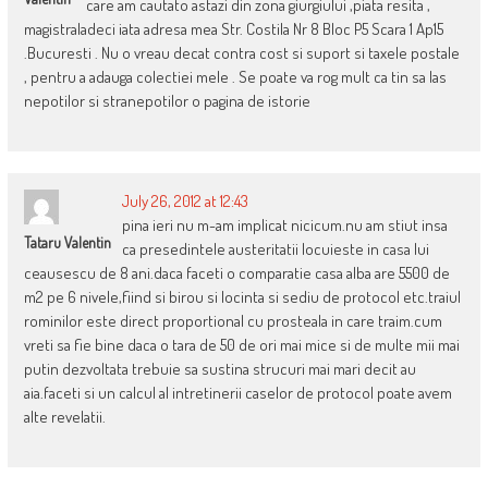
care am cautato astazi din zona giurgiului ,piata resita ,
magistraladeci iata adresa mea Str. Costila Nr 8 Bloc P5 Scara 1 Ap15
.Bucuresti . Nu o vreau decat contra cost si suport si taxele postale
, pentru a adauga colectiei mele . Se poate va rog mult ca tin sa las
nepotilor si stranepotilor o pagina de istorie
July 26, 2012 at 12:43
pina ieri nu m-am implicat nicicum.nu am stiut insa
Tataru Valentin
ca presedintele austeritatii locuieste in casa lui
ceausescu de 8 ani.daca faceti o comparatie casa alba are 5500 de
m2 pe 6 nivele,fiind si birou si locinta si sediu de protocol etc.traiul
rominilor este direct proportional cu prosteala in care traim.cum
vreti sa fie bine daca o tara de 50 de ori mai mice si de multe mii mai
putin dezvoltata trebuie sa sustina strucuri mai mari decit au
aia.faceti si un calcul al intretinerii caselor de protocol poate avem
alte revelatii.