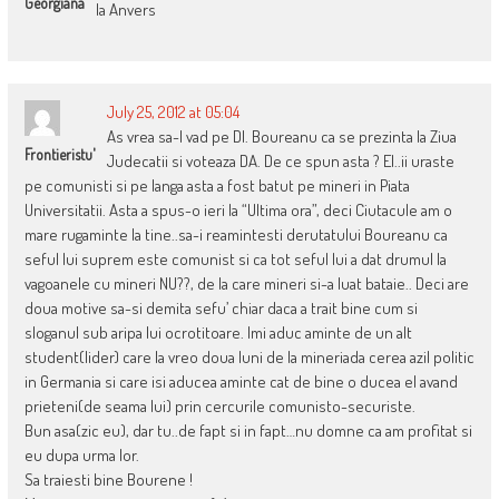
Georgiana
la Anvers
July 25, 2012 at 05:04
As vrea sa-l vad pe Dl. Boureanu ca se prezinta la Ziua
Frontieristu'
Judecatii si voteaza DA. De ce spun asta ? El..ii uraste
pe comunisti si pe langa asta a fost batut pe mineri in Piata
Universitatii. Asta a spus-o ieri la “Ultima ora”, deci Ciutacule am o
mare rugaminte la tine..sa-i reamintesti derutatului Boureanu ca
seful lui suprem este comunist si ca tot seful lui a dat drumul la
vagoanele cu mineri NU??, de la care mineri si-a luat bataie.. Deci are
doua motive sa-si demita sefu’ chiar daca a trait bine cum si
sloganul sub aripa lui ocrotitoare. Imi aduc aminte de un alt
student(lider) care la vreo doua luni de la mineriada cerea azil politic
in Germania si care isi aducea aminte cat de bine o ducea el avand
prieteni(de seama lui) prin cercurile comunisto-securiste.
Bun asa(zic eu), dar tu..de fapt si in fapt…nu domne ca am profitat si
eu dupa urma lor.
Sa traiesti bine Bourene !