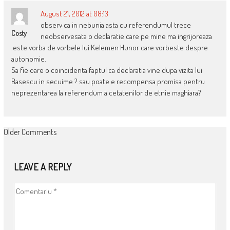
August 21, 2012 at 08:13
observ ca in nebunia asta cu referendumul trece
Costy
neobservesata o declaratie care pe mine ma ingrijoreaza
.este vorba de vorbele lui Kelemen Hunor care vorbeste despre
autonomie.
Sa fie oare o coincidenta faptul ca declaratia vine dupa vizita lui
Basescu in secuime ? sau poate e recompensa promisa pentru
neprezentarea la referendum a cetatenilor de etnie maghiara?
COMMENT
Older Comments
NAVIGATION
LEAVE A REPLY