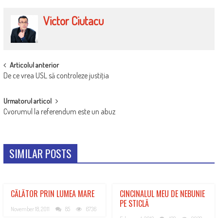
Victor Ciutacu
POST
Articolul anterior
De ce vrea USL să controleze justiţia
NAVIGATION
Urmatorul articol
Cvorumul la referendum este un abuz
SIMILAR POSTS
CĂLĂTOR PRIN LUMEA MARE
CINCINALUL MEU DE NEBUNIE
PE STICLĂ
November 18, 2011
85
6736