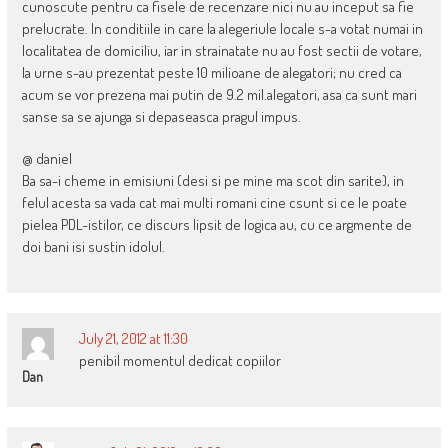
cunoscute pentru ca fisele de recenzare nici nu au inceput sa fie
prelucrate. In conditiile in care la alegeriule locale s-a votat numai in
localitatea de domiciliu, iar in strainatate nu au fost sectii de votare,
la urne s-au prezentat peste 10 milioane de alegatori; nu cred ca
acum se vor prezena mai putin de 9.2 mil.alegatori, asa ca sunt mari
sanse sa se ajunga si depaseasca pragul impus.
@ daniel
Ba sa-i cheme in emisiuni (desi si pe mine ma scot din sarite), in
felul acesta sa vada cat mai multi romani cine csunt si ce le poate
pielea PDL-istilor, ce discurs lipsit de logica au, cu ce argmente de
doi bani isi sustin idolul.
July 21, 2012 at 11:30
penibil momentul dedicat copiilor
Dan