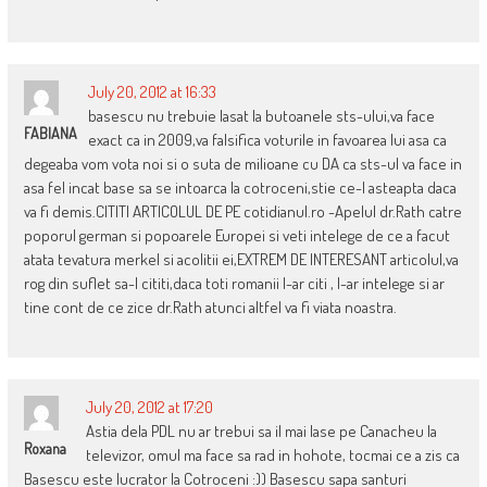
July 20, 2012 at 16:33
basescu nu trebuie lasat la butoanele sts-ului,va face
FABIANA
exact ca in 2009,va falsifica voturile in favoarea lui asa ca
degeaba vom vota noi si o suta de milioane cu DA ca sts-ul va face in
asa fel incat base sa se intoarca la cotroceni,stie ce-l asteapta daca
va fi demis.CITITI ARTICOLUL DE PE cotidianul.ro -Apelul dr.Rath catre
poporul german si popoarele Europei si veti intelege de ce a facut
atata tevatura merkel si acolitii ei,EXTREM DE INTERESANT articolul,va
rog din suflet sa-l cititi,daca toti romanii l-ar citi , l-ar intelege si ar
tine cont de ce zice dr.Rath atunci altfel va fi viata noastra.
July 20, 2012 at 17:20
Astia dela PDL nu ar trebui sa il mai lase pe Canacheu la
Roxana
televizor, omul ma face sa rad in hohote, tocmai ce a zis ca
Basescu este lucrator la Cotroceni :)) Basescu sapa santuri