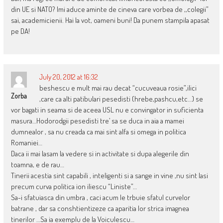
din UE si NATO? Imi aduce aminte de cineva care vorbea de ,,colegii”
sai, academicienii. Hai la vot, oameni buni! Da punem stampila apasat
pe DA!
July 20, 2012 at 16:32
beshescu e mult mai rau decat “cucuveaua rosie”,ilici
Zorba
,care ca alti patibulari pesedisti (hrebe,pashcu,etc…) se
vor bagati in seama si de aceea USL nu e convingator in suficienta
masura…Hodorodgii pesedisti tre’ sa se duca in aia a mamei
dumnealor , sa nu creada ca mai sint alfa si omega in politica
Romaniei…
Daca ii mai lasam la vedere si in activitate si dupa alegerile din
toamna, e de rau…
Tinerii acestia sint capabili , inteligenti si a sange in vine ,nu sint lasi
precum curva politica ion iliescu “Liniste”…
Sa-i sfatuiasca din umbra , caci acum le trbuie sfatul curvelor
batrane , dar sa conshtientizeze ca aparitia lor strica imagnea
tinerilor …Sa ia exemplu de la Voiculescu…