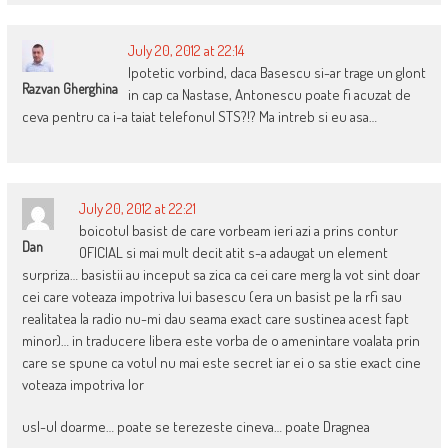
July 20, 2012 at 22:14
Ipotetic vorbind, daca Basescu si-ar trage un glont
Razvan Gherghina
in cap ca Nastase, Antonescu poate fi acuzat de
ceva pentru ca i-a taiat telefonul STS?!? Ma intreb si eu asa…
July 20, 2012 at 22:21
boicotul basist de care vorbeam ieri azi a prins contur
Dan
OFICIAL si mai mult decit atit s-a adaugat un element
surpriza… basistii au inceput sa zica ca cei care merg la vot sint doar
cei care voteaza impotriva lui basescu (era un basist pe la rfi sau
realitatea la radio nu-mi dau seama exact care sustinea acest fapt
minor)… in traducere libera este vorba de o amenintare voalata prin
care se spune ca votul nu mai este secret iar ei o sa stie exact cine
voteaza impotriva lor
usl-ul doarme… poate se terezeste cineva… poate Dragnea