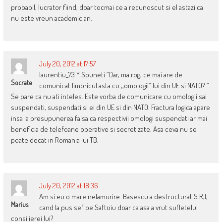
probabil, lucrator fiind, doar tocmai ce a recunoscut si el astazi ca
nu este vreun academician.
July 20, 2012 at 17:57
laurentiu_73 * Spuneti “Dar, ma rog, ce mai are de
Socrate
comunicat limbricul asta cu ,,omologii” lui din UE si NATO? “.
Se pare ca nu ati inteles. Este vorba de comunicare cu omologii sai
suspendati, suspendati si ei din UE si din NATO. Fractura logica apare
insa la presupunerea falsa ca respectivii omologi suspendati ar mai
beneficia de telefoane operative si secretizate. Asa ceva nu se
poate decat in Romania lui TB.
July 20, 2012 at 18:36
Am si eu o mare nelamurire. Basescu a destructurat S.R,I,
Marius
cand la pus sef pe Saftoiu doar ca asa a vrut sufletelul
consilierei lui?