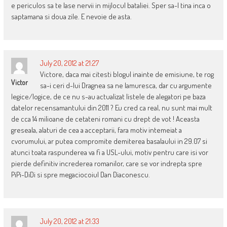
e periculos sa te lase nervii in mijlocul bataliei. Sper sa-l tina inca o
saptamana si doua zile. E nevoie de asta.
July 20, 2012 at 21:27
Victore, daca mai citesti blogul inainte de emisiune, te rog
Victor
sa-i ceri d-lui Dragnea sa ne lamuresca, dar cu argumente
legice/logice, de ce nu s-au actualizat listele de alegatori pe baza
datelor recensamantului din 2011 ? Eu cred ca real, nu sunt mai mult
de cca 14 milioane de cetateni romani cu drept de vot ! Aceasta
greseala, alaturi de cea a acceptarii, fara motiv intemeiat a
cvorumului, ar putea compromite demiterea basalaului in 29.07 si
atunci toata raspunderea va fi a USL-ului, motiv pentru care isi vor
pierde definitiv increderea romanilor, care se vor indrepta spre
PiPi-DiDi si spre megaciocoiul Dan Diaconescu.
July 20, 2012 at 21:33