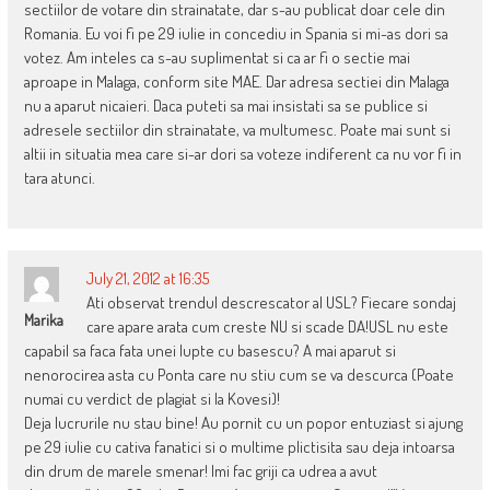
sectiilor de votare din strainatate, dar s-au publicat doar cele din
Romania. Eu voi fi pe 29 iulie in concediu in Spania si mi-as dori sa
votez. Am inteles ca s-au suplimentat si ca ar fi o sectie mai
aproape in Malaga, conform site MAE. Dar adresa sectiei din Malaga
nu a aparut nicaieri. Daca puteti sa mai insistati sa se publice si
adresele sectiilor din strainatate, va multumesc. Poate mai sunt si
altii in situatia mea care si-ar dori sa voteze indiferent ca nu vor fi in
tara atunci.
July 21, 2012 at 16:35
Ati observat trendul descrescator al USL? Fiecare sondaj
Marika
care apare arata cum creste NU si scade DA!USL nu este
capabil sa faca fata unei lupte cu basescu? A mai aparut si
nenorocirea asta cu Ponta care nu stiu cum se va descurca (Poate
numai cu verdict de plagiat si la Kovesi)!
Deja lucrurile nu stau bine! Au pornit cu un popor entuziast si ajung
pe 29 iulie cu cativa fanatici si o multime plictisita sau deja intoarsa
din drum de marele smenar! Imi fac griji ca udrea a avut