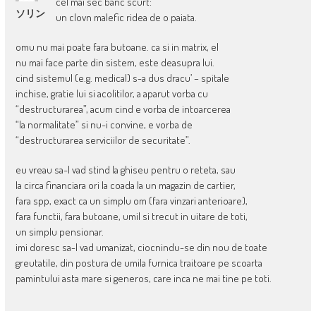
cel mai sec banc scurt:
ソリン
un clovn malefic ridea de o paiata.
omu nu mai poate fara butoane. ca si in matrix, el
nu mai face parte din sistem, este deasupra lui.
cind sistemul (e.g. medical) s-a dus dracu’ – spitale
inchise, gratie lui si acolitilor, a aparut vorba cu
“destructurarea”, acum cind e vorba de intoarcerea
“la normalitate” si nu-i convine, e vorba de
“destructurarea serviciilor de securitate”.
eu vreau sa-l vad stind la ghiseu pentru o reteta, sau
la circa financiara ori la coada la un magazin de cartier,
fara spp, exact ca un simplu om (fara vinzari anterioare),
fara functii, fara butoane, umil si trecut in uitare de toti,
un simplu pensionar.
imi doresc sa-l vad umanizat, ciocnindu-se din nou de toate
greutatile, din postura de umila furnica traitoare pe scoarta
pamintului asta mare si generos, care inca ne mai tine pe toti.