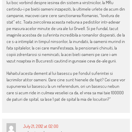
lui boc vorbind despre iesirea din sistem a virstnicilor, la MRu
certindu-i pe bietii oameni inzapeziti, la ultimele urlete de acum din
campanie, macovei care cere sanctionarea Romaniei, “lovitura de
stat” etc. Toata zvircolirea aceasta nebuna a pedistilor intr-adevar
pe masura acelor minute de ura ale lui Orwell. Si pe fundal, tacut
imaginile acestea de suferinta incredibila a romanilor disperati, de la
ce s-a intimplat in timpul ninsorilor, la inundatii, la oamenii murind in
fata spitalelor, la cei care manifesteaza, la pensionarii chinuiti, la
copiii zdrentarosi si nemincati, la acei bieti oameni pe care i-am
vazut noaptea in Bucuresti cautind in gunoaie ceva de-ale gurii.
Hahaitul acesta dement al lui basescu pe fondul suferintei si
lacrimilor atitor oameni. Oare cine sunt hienele de fapt? Cei care vor
supunerea lui basescu la un referendum, ori un basescu nebun
care si acum ride in culmea veseliei ca da, el vrea sa mai taie 100000
de paturi de spital, sa lase 1 pat de spital la mia de locuitori?”
July 21, 2012 at 02:00