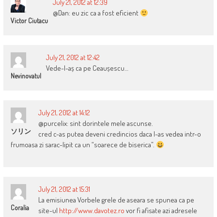
July 21, 2012 at 12:39
@Dan: eu zic ca a fost eficient
Victor Ciutacu
July 21, 2012 at 12:42
Vede-l-aș ca pe Ceaușescu…
Nevinovatul
July 21, 2012 at 14:12
@purcelix: sint dorintele mele ascunse.
ソリン
cred c-as putea deveni credincios daca l-as vedea intr-o
frumoasa zi sarac-lipit ca un “soarece de biserica”.
July 21, 2012 at 15:31
La emisiunea Vorbele grele de aseara se spunea ca pe
Coralia
site-ul
http://www.davotez.ro
vor fi afisate azi adresele