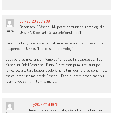
July 20, 2012 at 19:36
Baconschi: “Băsescu NU poate comunica cu omologii din
Luana
UE și NATO pe cartelă sau telefonul mobil”
Care “omologi”, ca el e suspendat; mùai este vreun alt presedinte
suspendat in UE sau Nato, ca sa-i fie omolog ?
Dupa parerea mea singurii “omologi” ar putea fii: Ceausescu, Hitler,
Mussolini, Fidel Castro sau Putin. Dintre astia primii trei sunt pe
lumea cealalta (are legaturi acolo ?), iar ultimii doi nu prea sunt in UE,
asa ca…prosti ne mai crede Basescu! Dar si suntem prosti daca nu
iesim la vot sa-l trimitem la…mare….
July 20, 2012 at 19:49
Te-aș ruga, dacă se poate, să-l întrebi pe Dragnea