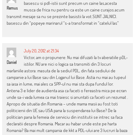
basescu si pdl-istii sunt precum un caine las,acesta
Remus
musca de frica nu pentru ca este un caine curajos.acum
transmit mesaje sa nu se prezinte basistii la vot.SUNT JALNICI.
basescu din “popeye marinarul “s-a transformat in “catelul las”
July 20, 2012 at 21:34
Victor, am o propunere: Nu mai difuzati la tv aberatiile pDL-
Daniel
istilor. NU are nici o logica sa transmiti din 3 locuri
marlaniile astora: masuta de la sediul PDL, din fata sediului de
campanie a lui Base sau din Loganul lui Base. Astia nu mai au tupeul
sa iasa in lume, mai ales ca SPP-ul nu mai sta dupa fundul lor.
Antena 3 e lider de audienta asa ca faceti o fereastra mica pe ecran
unde sa-i vada lumea ca mai traiesc si anuntati ca faceti un rezumat .
Apropo de situatia din Romania – unde mama masii au fost toti
politicienii din UE sau USA pana la suspendarea lui Base? De la
politician pana la femeia de serviciu din institutii se intrec sa faca
declaratii despre Romania. Macar au habar unde este pe harta
Romania? Ba mai mult campania de kkt a PDL-ului are 3 lucruri la baza