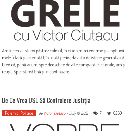
Am încercat să-mi păstrez calmul, în ciuda mizei enorme şi a opţiunii
mele (clară şi asumată), în toată perioada asta de isterie generalizată.
Cred că, până acum, spre deosebire de alte campanii electorale, am şi
reuşit. Sper să mă ţină şi-n continuare.
De Ce Vrea USL Să Controleze Justiţia
Polemici Politice
71
6263
de
Victor Ciutacu
-
July 19, 2012