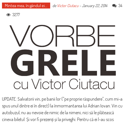
Mintea mea, în gândul ei...
34
de
Victor Ciutacu
-
January 22, 2014
3277
UPDATE: Salvatorii vin, pe banii lor ("pe proprie răspundere", cum mi-a
spus unul dintre ei în direct) la înmormantarea lui Adrian Iovan. Vin cu
autobuzul, nu au nevoie de nimic de la nimeni, nici să le plătească
cineva biletul. Și vor fi prezenți și la priveghi. Pentru că ei l-au scos