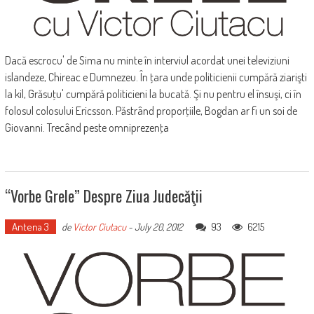
Dacă escrocu' de Sima nu minte în interviul acordat unei televiziuni
islandeze, Chireac e Dumnezeu. În ţara unde politicienii cumpără ziarişti
la kil, Grăsuţu' cumpără politicieni la bucată. Şi nu pentru el însuşi, ci în
folosul colosului Ericsson. Păstrând proporţiile, Bogdan ar fi un soi de
Giovanni. Trecând peste omniprezenţa
“Vorbe Grele” Despre Ziua Judecăţii
Antena 3
93
6215
de
Victor Ciutacu
-
July 20, 2012