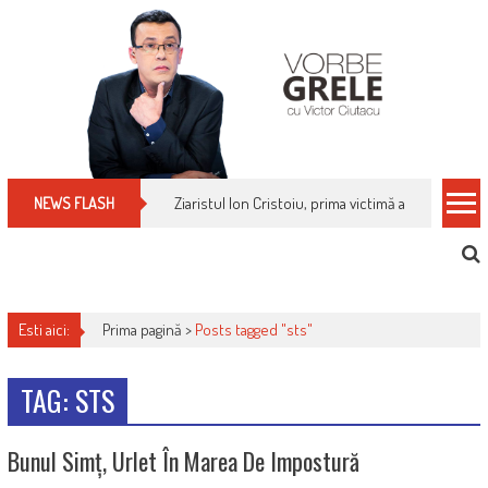
Skip
to
content
Ziaristul Ion Cristoiu, prima victimă a noi cenzuri 
NEWS FLASH
Esti aici:
Prima pagină >
Posts tagged "sts"
TAG: STS
Bunul Simț, Urlet În Marea De Impostură