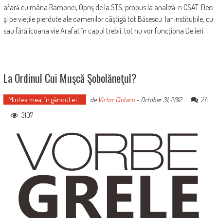
afară cu mâna Ramonei, Opriş de la STS, propus la analiză-n CSAT. Deci
şi pe vieţile pierdute ale oamenilor câştigă tot Băsescu. Iar instituţiile, cu
sau fără icoana vie Arafat în capul trebii, tot nu vor funcţiona De ieri
La Ordinul Cui Muşcă Şobolăneţul?
Mintea mea, în gândul ei...
24
de
Victor Ciutacu
-
October 31, 2012
3107