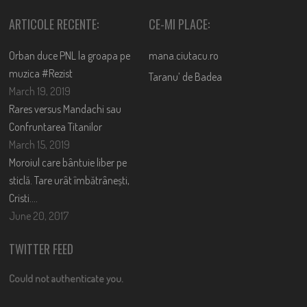
ARTICOLE RECENTE:
CE-MI PLACE:
Orban duce PNL la groapa pe
mana.ciutacu.ro
muzica #Rezist
Taranu’ de Badea
March 19, 2019
Rares versus Mandachi sau
Confruntarea Titanilor
March 15, 2019
Moroiul care bântuie liber pe
sticlă. Tare urât îmbătrânești,
Cristi….
June 20, 2017
TWITTER FEED
Could not authenticate you.