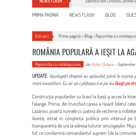
Ziaristul Ion Cristoiu, prima 
NEWS FLASH
PRIMA PAGINĂ
NEWS FLASH
BLOG
GUES
Esti aici:
Prima pagină >
Blog
>
Papornita cu intelepci
ROMÂNIA POPULARĂ A IEŞIT LA AG
Papornita cu intelepciuni
de
Victor Ciutacu
-
September 
UPDATE:
Apologeţii dreptei au aplaudat până la roşirea p
marii investitori. Eu zic să-i plătească ei pe ăia
lăsaţi pe d
Construcţia popularilor cu liceul la bază şi acces la Int
falange. Prima, din trunchiul căreia a răsărit liderul cel
Lăzăroiu, poartă numele cu patină de vechime si nobleţe M
Axinte, intrat în conştiinţa publică prin interviul p
transparentă de ură la adresa tuturor sinucigaşilor. Miş
tot ce condamnă comandantul suprem (de la comunism şi 