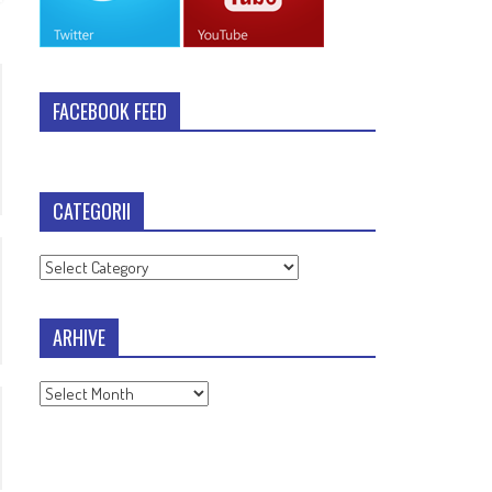
FACEBOOK FEED
CATEGORII
Categorii
ARHIVE
Arhive