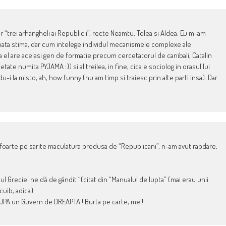
or “trei arhangheli ai Republicii”, recte Neamtu, Tolea si Aldea. Eu m-am
(toata stima, dar cum intelege individul mecanismele complexe ale
ca el are acelasi gen de formatie precum cercetatorul de canibali, Catalin
cietate numita PYJAMA :)) si al treilea, in fine, cica e sociolog in orasul lui
andu-i la misto, ah, how funny (nu am timp si traiesc prin alte parti insa). Dar
t foarte pe sarite maculatura produsa de “Republicani”, n-am avut rabdare;
l Greciei ne dă de gândit “(citat din “Manualul de lupta” (mai erau unii
cuib, adica).
e DUPA un Guvern de DREAPTA ! Burta pe carte, mei!