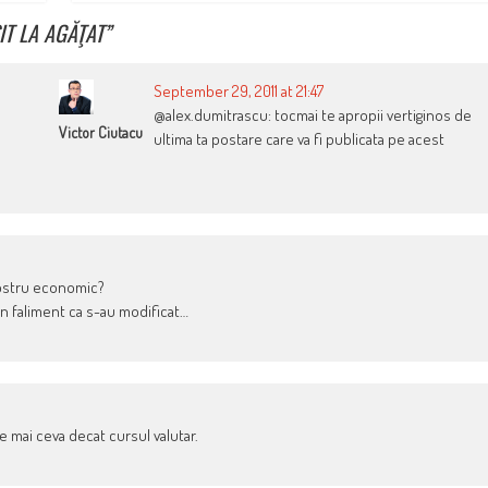
IT LA AGĂŢAT
”
September 29, 2011 at 21:47
@alex.dumitrascu: tocmai te apropii vertiginos de
Victor Ciutacu
ultima ta postare care va fi publicata pe acest
nostru economic?
i in faliment ca s-au modificat…
e mai ceva decat cursul valutar.