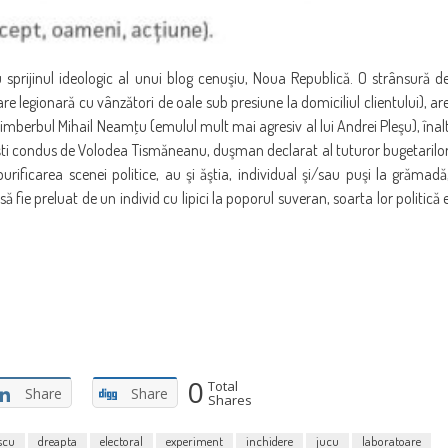
cu sprijinul ideologic al unui blog cenuşiu, Noua Republică. O strânsură d
 legionară cu vânzători de oale sub presiune la domiciliul clientului), ar
e imberbul Mihail Neamţu (emulul mult mai agresiv al lui Andrei Pleşu), înal
işti condus de Volodea Tismăneanu, duşman declarat al tuturor bugetarilo
purificarea scenei politice, au şi ăştia, individual şi/sau puşi la grămadă
ă fie preluat de un individ cu lipici la poporul suveran, soarta lor politică 
0
Total
Share
Share
Shares
scu
dreapta
electoral
experiment
inchidere
jucu
laboratoare