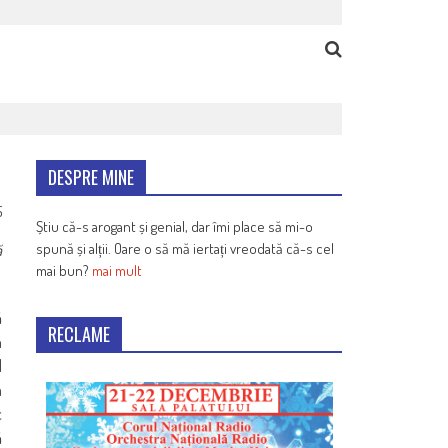
DESPRE MINE
5
Știu că-s arogant și genial, dar îmi place să mi-o
spună și alții. Oare o să mă iertați vreodată că-s cel
ă
mai bun?
mai mult
ă
RECLAME
n
l
a
c
ă