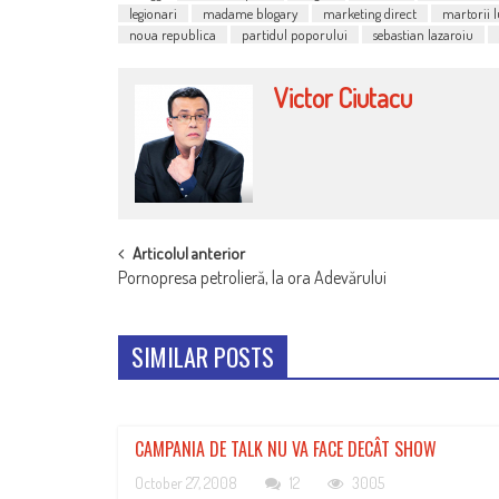
legionari
madame blogary
marketing direct
martorii l
noua republica
partidul poporului
sebastian lazaroiu
Victor Ciutacu
POST
Articolul anterior
Pornopresa petrolieră, la ora Adevărului
NAVIGATION
SIMILAR POSTS
CAMPANIA DE TALK NU VA FACE DECÂT SHOW
October 27, 2008
12
3005