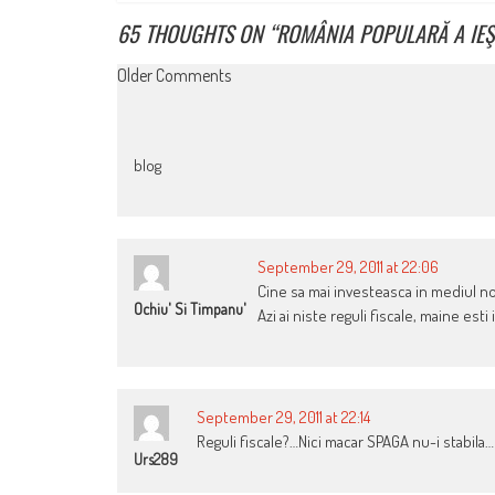
65 THOUGHTS ON “
ROMÂNIA POPULARĂ A IEŞ
COMMENT
Older Comments
NAVIGATION
blog
September 29, 2011 at 22:06
Cine sa mai investeasca in mediul 
Ochiu' Si Timpanu'
Azi ai niste reguli fiscale, maine est
September 29, 2011 at 22:14
Reguli fiscale?…Nici macar SPAGA nu-i stabila…
Urs289