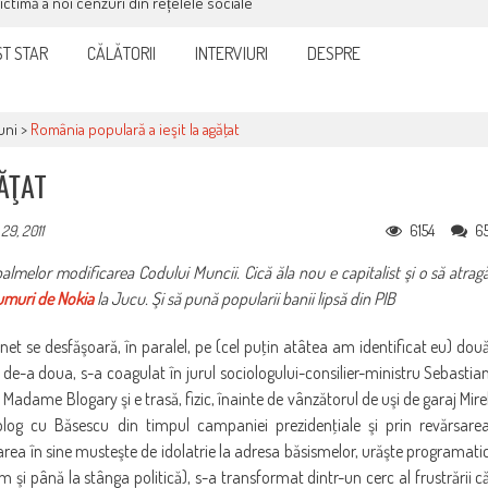
victimă a noi cenzuri din rețelele sociale
T STAR
CĂLĂTORII
INTERVIURI
DESPRE
uni
>
România populară a ieşit la agăţat
ĂŢAT
6154
6
29, 2011
almelor modificarea Codului Muncii. Cică ăla nou e capitalist şi o să atrag
rumuri de Nokia
la Jucu. Şi să pună popularii banii lipsă din PIB
ernet se desfăşoară, în paralel, pe (cel puţin atâtea am identificat eu) dou
ei de-a doua, s-a coagulat în jurul sociologului-consilier-ministru Sebastia
adame Blogary şi e trasă, fizic, înainte de vânzătorul de uşi de garaj Mire
e blog cu Băsescu din timpul campaniei prezidenţiale şi prin revărsare
carea în sine musteşte de idolatrie la adresa băsismelor, urăşte programati
până la stânga politică), s-a transformat dintr-un cerc al frustrării c