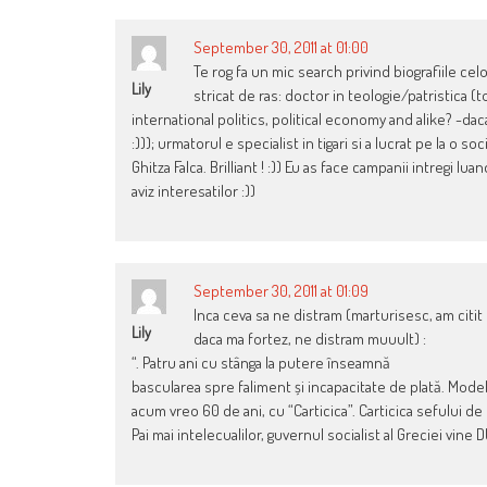
September 30, 2011 at 01:00
Te rog fa un mic search privind biografiile cel
Lily
stricat de ras: doctor in teologie/patristica 
international politics, political economy and alike? -da
:))); urmatorul e specialist in tigari si a lucrat pe la o so
Ghitza Falca. Brilliant ! :)) Eu as face campanii intregi lu
aviz interesatilor :))
September 30, 2011 at 01:09
Inca ceva sa ne distram (marturisesc, am citi
Lily
daca ma fortez, ne distram muuult) :
“. Patru ani cu stânga la putere înseamnă
bascularea spre faliment și incapacitate de plată. Modelu
acum vreo 60 de ani, cu “Carticica”. Carticica sefului de 
Pai mai intelecualilor, guvernul socialist al Greciei vin