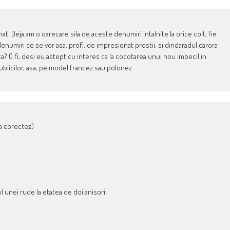
 Deja am o oarecare sila de aceste denumiri intalnite la orice colt, fie
 denumiri ce se vor asa, profi, de impresionat prostii, si dindaradul carora
ca? O fi, desi eu astept cu interes ca la cocotarea unui nou imbecil in
ublicilor, asa, pe model francez sau polonez.
sa corectez)
ul unei rude la etatea de doi anisori;