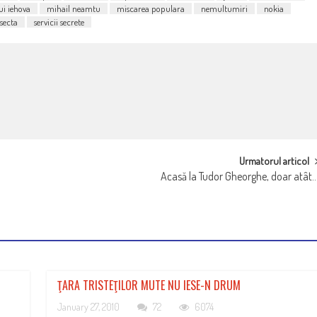
ui iehova
mihail neamtu
miscarea populara
nemultumiri
nokia
secta
servicii secrete
Urmatorul articol
Acasă la Tudor Gheorghe, doar atât
ŢARA TRISTEŢILOR MUTE NU IESE-N DRUM
January 27, 2010
72
6074