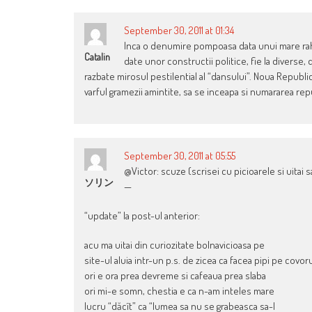
September 30, 2011 at 01:34
Inca o denumire pompoasa data unui mare rahat.
Catalin
date unor constructii politice, fie la diverse,
razbate mirosul pestilential al “dansului”. Noua Republi
varful gramezii amintite, sa se inceapa si numararea rep
September 30, 2011 at 05:55
@Victor: scuze (scrisei cu picioarele si uitai 
ソリン
—
“update” la post-ul anterior:
acu ma uitai din curiozitate bolnavicioasa pe
site-ul aluia intr-un p.s. de zicea ca facea pipi pe covor
ori e ora prea devreme si cafeaua prea slaba
ori mi-e somn, chestia e ca n-am inteles mare
lucru “dăcît” ca “lumea sa nu se grabeasca sa-l