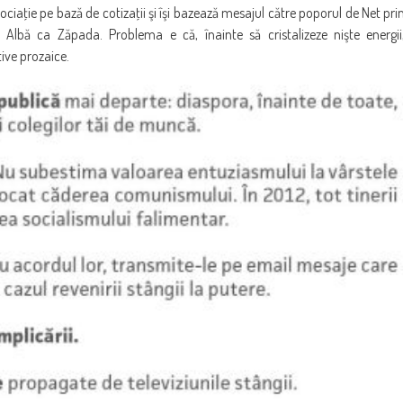
sociaţie pe bază de cotizaţii şi îşi bazează mesajul către poporul de Net pri
ra Albă ca Zăpada. Problema e că, înainte să cristalizeze nişte energii
tive prozaice.