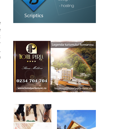
e
e
t
r
,
e