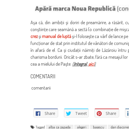
Aşa că, din ambiţii şi doriri de preamărire, a răsărit, 
conştiinţe care seamănă a sectă (o combinaţie de mişcare
crez
şi
manual de luptă
şi-l foloseşte ca vârf de lance p
funcţionar de stat prin institutul de vânători de comun
în afară de el. Ca şi ciudaţii năimiţi de Lăzăroiu întru 
charisma bordurii. Oricât s-ar zbate, fără ca mesajul lor s
cea a mielului de Paşte.
(
Integral
,
aici
)
COMENTARII
comentarii
Share
Tweet
Share
Tagged
alba ca zapada
alegeri
basescu
dan diacone