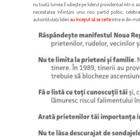
nu toată lumea îl iubeşte pe liderul providenţial într-o a
necesitatea înfiinţării unui nou partid politic, celeb
autointitulaţii lideri
au început să se certe
între ei din mo