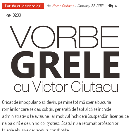
Caruta cu deontologi
41
de
Victor Ciutacu
-
January 22, 2013
3233
Oricat de impopular o să devin, pe mine tot mă sperie bucuria
românilor care se dau subţiri, generată de faptul că se închide
administrativ o televiziune. Iar motivul închiderii (suspendării licenţei, ce
naiba o fi) e de un ridicol grotesc. Statul nu a returnat profesorilor
tăierile abuzive de venituri, consfinţite