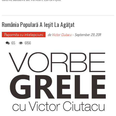
România Populară A Ieşit La Agăţat
Papornita cu intelepciuni
de
Victor Ciutacu
-
September 29, 2011
65
6156