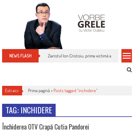
Skip
to
content
Ziaristul Ion Cristoiu, prima victimă a noi cenzuri 
NEWS FLASH
Esti aici:
Prima pagină >
Posts tagged "inchidere"
TAG: INCHIDERE
Închiderea OTV Crapă Cutia Pandorei