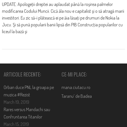
UPDATE: Apologeţii dreptei au aplaudat până la roşirea palmelor
modificarea Codului Muncii. Cică ăla nou e capitalist şi o să atragă marii
investitori. Eu zic să-i plătească ei pe ăia lăsaţi pe drumuri de Nokia la
Jucu. Şi să pună popularii banii lipsă din PIB Construcţia popularilor cu
liceul la bază şi
ARTICOLE RECENTE:
CE-MI PLACE:
Orban duce PNL la groapa pe
mana.ciutacu.ro
muzica #Rezist
Taranu’ de Badea
March 19, 2019
Rares versus Mandachi sau
Confruntarea Titanilor
March 15, 2019