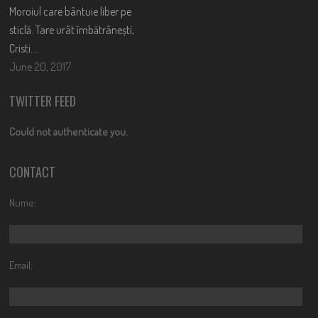
Moroiul care bântuie liber pe
sticlă. Tare urât îmbătrânești,
Cristi….
June 20, 2017
TWITTER FEED
Could not authenticate you.
CONTACT
Nume:
Email: