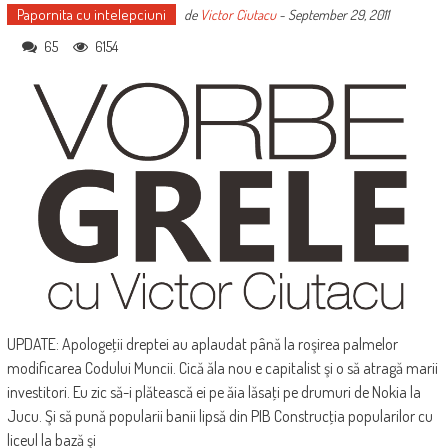
Papornita cu intelepciuni
de
Victor Ciutacu
-
September 29, 2011
65
6154
UPDATE: Apologeţii dreptei au aplaudat până la roşirea palmelor
modificarea Codului Muncii. Cică ăla nou e capitalist şi o să atragă marii
investitori. Eu zic să-i plătească ei pe ăia lăsaţi pe drumuri de Nokia la
Jucu. Şi să pună popularii banii lipsă din PIB Construcţia popularilor cu
liceul la bază şi