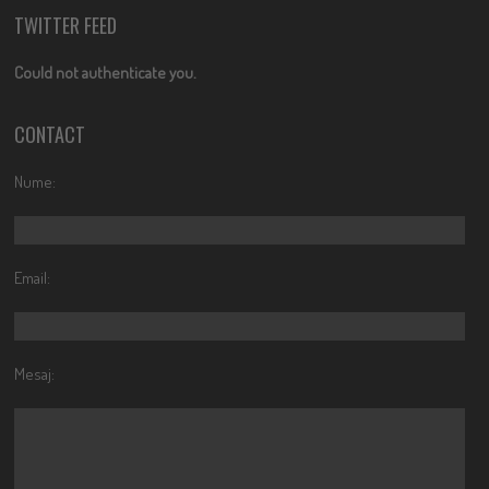
TWITTER FEED
Could not authenticate you.
CONTACT
Nume:
Email:
Mesaj: