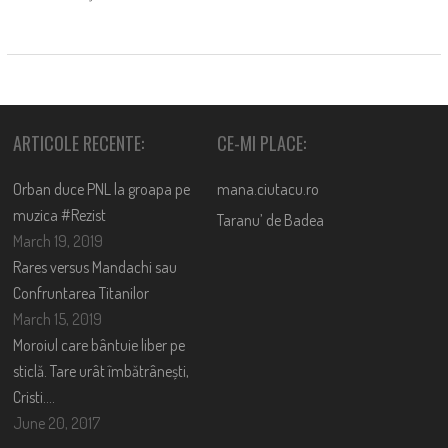
ARTICOLE RECENTE:
CE-MI PLACE:
Orban duce PNL la groapa pe
mana.ciutacu.ro
muzica #Rezist
Taranu’ de Badea
March 19, 2019
Rares versus Mandachi sau
Confruntarea Titanilor
March 15, 2019
Moroiul care bântuie liber pe
sticlă. Tare urât îmbătrânești,
Cristi….
June 20, 2017