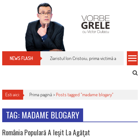
Skip
to
content
Ziaristul Ion Cristoiu, prima victimă a noi cenzuri 
NEWS FLASH
Esti aici:
Prima pagină >
Posts tagged "madame blogary"
TAG: MADAME BLOGARY
România Populară A Ieşit La Agăţat