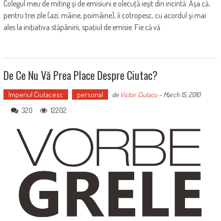
Colegul meu de miting şi de emisiuni e olecuţă ieşit din incintă. Aşa că,
pentru trei zile (azi, mâine, poimâine), îi cotropesc, cu acordul şi mai
ales la iniţiativa stăpânirii, spaţiul de emisie. Fie că vă
De Ce Nu Vă Prea Place Despre Ciutac?
Imperiul Ciutacesc
personal
de
Victor Ciutacu
-
March 15, 2010
320
12202