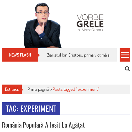
Skip
to
content
Ziaristul Ion Cristoiu, prima victimă a noi cenzuri 
NEWS FLASH
Esti aici:
Prima pagină >
Posts tagged "experiment"
TAG: EXPERIMENT
România Populară A Ieşit La Agăţat