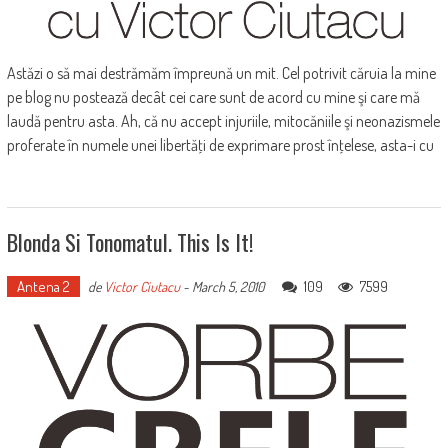
Astăzi o să mai destrămăm împreună un mit. Cel potrivit căruia la mine
pe blog nu postează decât cei care sunt de acord cu mine şi care mă
laudă pentru asta. Ah, că nu accept injuriile, mitocăniile şi neonazismele
proferate în numele unei libertăţi de exprimare prost înţelese, asta-i cu
Blonda Si Tonomatul. This Is It!
Antena 2
109
7599
de
Victor Ciutacu
-
March 5, 2010