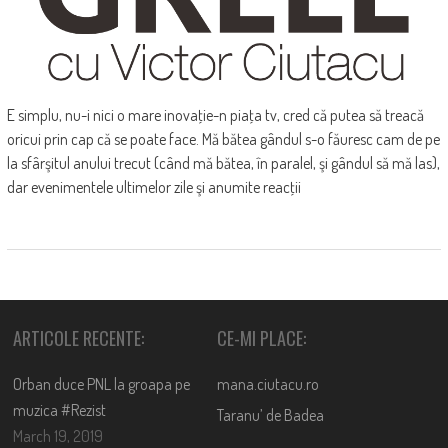
E simplu, nu-i nici o mare inovaţie-n piaţa tv, cred că putea să treacă
oricui prin cap că se poate face. Mă bătea gândul s-o făuresc cam de pe
la sfârşitul anului trecut (când mă bătea, în paralel, şi gândul să mă las),
dar evenimentele ultimelor zile şi anumite reacţii
ARTICOLE RECENTE:
CE-MI PLACE:
Orban duce PNL la groapa pe
mana.ciutacu.ro
muzica #Rezist
Taranu’ de Badea
March 19, 2019