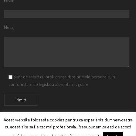
Email:
Mesaj:
Sunt de acord cu prelucrarea datelor mele personale, in
conformitate cu legislatia aferenta in vigoare
Acest website foloseste cookies pentru ca experienta dumneavoastra
cu acest site sa fie cat mai profesionala. Presupunem ca esti de acord
© Ciutacu 2015 Parte a Imperiului Ciutacesc.