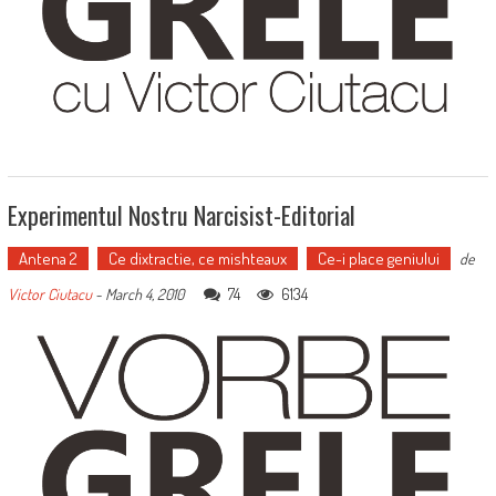
Experimentul Nostru Narcisist-Editorial
Antena 2
Ce dixtractie, ce mishteaux
Ce-i place geniului
de
74
6134
Victor Ciutacu
-
March 4, 2010