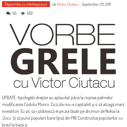
Papornita cu intelepciuni
de
Victor Ciutacu
-
September 29, 2011
65
6151
UPDATE: Apologeţii dreptei au aplaudat până la roşirea palmelor
modificarea Codului Muncii. Cică ăla nou e capitalist şi o să atragă marii
investitori. Eu zic să-i plătească ei pe ăia lăsaţi pe drumuri de Nokia la
Jucu. Şi să pună popularii banii lipsă din PIB Construcţia popularilor cu
liceul la bază şi