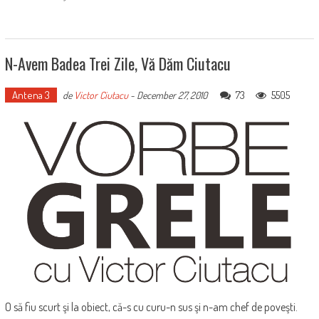
N-Avem Badea Trei Zile, Vă Dăm Ciutacu
Antena 3
73
5505
de
Victor Ciutacu
-
December 27, 2010
O să fiu scurt şi la obiect, că-s cu curu-n sus şi n-am chef de poveşti.