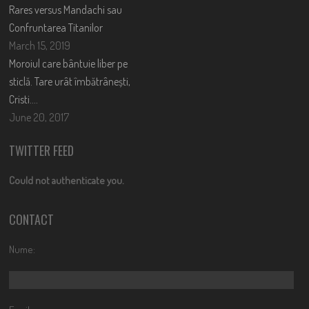
Rares versus Mandachi sau
Confruntarea Titanilor
March 15, 2019
Moroiul care bântuie liber pe
sticlă. Tare urât îmbătrânești,
Cristi….
June 20, 2017
TWITTER FEED
Could not authenticate you.
CONTACT
Nume: