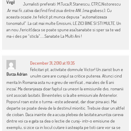
Virgil
Jurnalisti preferati :M.Tuca,R.Stanescu, CTP,C,Nistorescu
.Ar mai fii ,cativa dar,find find ziua dintre ANI ,(ma grabesc). Cu
aceasta ocazie ,te felicit pt.munca depusa ” automatizeaza
tonomatul” .La cat mai multe Emisiuni, LE ZICI BINE SI STI MULTE. Un
an nou ,fericit(daca se poate spune asa)sanatate si sper sa te vad
ma-i des pe “sticla”……Sanatate La Multi Ani !
December 31, 2010 at 19:35
Felicitari pt. activitate domnule Victor! Un ziarist bun e
Burza Adrian
unulm care are curajul sa critice puterea. Atunci cind
merita.In Romania asta nu e greu de verificat , mai ales de 6 ani
incoa’. Ma deranjeaza doar faptul ca uneori la emisiunile dvs. romanii
sint asociati lasitatii. Bineinteles si la alte emisiuni ale Antenelor.
Poporul roan este o turma -este adevarat, dar doar pina aici. Mai
departe se poate devia de la destinul mioritic. Trebuie doar un altfel
de cioban. Daca inainte de a acuza plebea de lasitate,anuntza careva
dintre voi ca e gata sa dea o lectie de curaj- intr-o emisiune de
exemplu, si zice ca in locul cutare ii asteapta pe toti care vor sa se