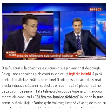
O să fiu scurt şi la obiect, că-s cu curu-n sus şi n-am chef de poveşti.
Colegul meu de miting şi de emisiuni e olecuţă
ieşit din incintă
. Aşa că,
pentru trei zile (azi, mâine, poimâine), îi cotropesc, cu acordul şi mai
ales la iniţiativa stăpânirii, spaţiul de emisie. Fie că vă place, fie că nu,
dacă vă prinde seara în faţa televizorului pus pe Antena 3, între două
reprize ale concursului
“Să fim mai buni de sărbători”
, în loc de
În gura
presei
, o să vă uitaţi la
Vorbe grele
. Voi aveţi timp să vă acriţi de mine, eu