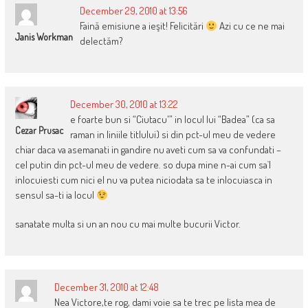
December 29, 2010 at 13:56
Faină emisiune a ieşit! Felicitări
Azi cu ce ne mai
Janis Workman
delectăm?
December 30, 2010 at 13:22
e foarte bun si “Ciutacu'” in locul lui “Badea” (ca sa
Cezar Prusac
raman in liniile titlului) si din pct-ul meu de vedere
chiar daca va asemanati in gandire nu aveti cum sa va confundati –
cel putin din pct-ul meu de vedere. so dupa mine n-ai cum sa`l
inlocuiesti cum nici el nu va putea niciodata sa te inlocuiasca in
sensul sa-ti ia locul
sanatate multa si un an nou cu mai multe bucurii Victor.
December 31, 2010 at 12:48
Nea Victore,te rog, dami voie sa te trec pe lista mea de