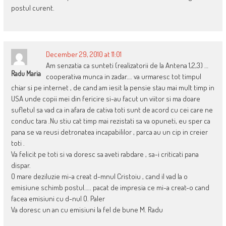
postul curent.
December 29, 2010 at 11:01
Am senzatia ca sunteti (realizatorii de la Antena 1,2,3) …
Radu Maria
cooperativa munca in zadar…. va urmaresc tot timpul
chiar si pe internet , de cand am iesit la pensie stau mai mult timp in
USA unde copii mei din fericire si-au facut un viitor si ma doare
sufletul sa vad ca in afara de cativa toti sunt de acord cu cei care ne
conduc tara .Nu stiu cat timp mai rezistati sa va opuneti, eu sper ca
pana se va reusi detronatea incapabililor , parca au un cip in creier
toti .
Va felicit pe toti si va doresc sa aveti rabdare , sa-i criticati pana
dispar.
O mare deziluzie mi-a creat d-mnul Cristoiu , cand il vad la o
emisiune schimb postul….. pacat de impresia ce mi-a creat-o cand
facea emisiuni cu d-nul O. Paler
Va doresc un an cu emisiuni la fel de bune M. Radu