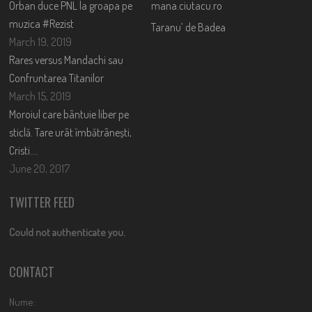
Orban duce PNL la groapa pe
mana.ciutacu.ro
muzica #Rezist
Taranu’ de Badea
March 19, 2019
Rares versus Mandachi sau
Confruntarea Titanilor
March 15, 2019
Moroiul care bântuie liber pe
sticlă. Tare urât îmbătrânești,
Cristi….
June 20, 2017
TWITTER FEED
Could not authenticate you.
CONTACT
Nume: