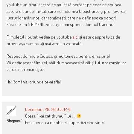
youtube un filmuleţ care se mulează perfect pe ceea ce spunea
aseară distinsul invitat, care ne îndemna la păstrarea şi promovarea
lucrurilor mărunte, dar româneşti, care ne definesc ca popor!
Fără ele am fi NIMENI, exact aşa cum spunea domnul Diaconu!
Filmuleţul îl puteţi vedea pe youtube
aici
şi este despre ţuica de
prune, aşa cum nu aţi mai vazut-o vreodată.
Respect domnule Ciutacu şi mulţumesc pentru emisiune!
Vă dedic acest filmuleţ, atât dumneavoastră cât şi tuturor românilor
care simt româneşte!
Hai România, oriunde te-ai afla!
December 28, 2010 at 12:41
Opaaa, “i-ai dat drumu'” lui I.I.
Shogunu'
Emisiunea, ca de obicei, super. Azi cine vine?