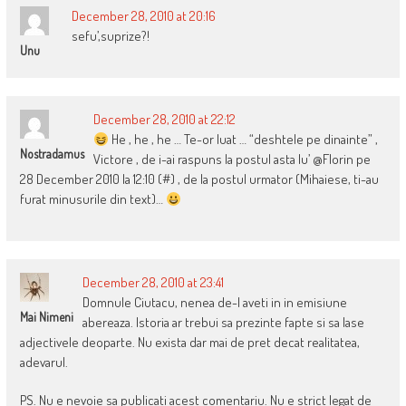
December 28, 2010 at 20:16
sefu’,suprize?!
Unu
December 28, 2010 at 22:12
He , he , he … Te-or luat … “deshtele pe dinainte” ,
Nostradamus
Victore , de i-ai raspuns la postul asta lu’ @Florin pe
28 December 2010 la 12:10 (#) , de la postul urmator (Mihaiese, ti-au
furat minusurile din text)…
December 28, 2010 at 23:41
Domnule Ciutacu, nenea de-l aveti in in emisiune
Mai Nimeni
abereaza. Istoria ar trebui sa prezinte fapte si sa lase
adjectivele deoparte. Nu exista dar mai de pret decat realitatea,
adevarul.
PS. Nu e nevoie sa publicati acest comentariu. Nu e strict legat de