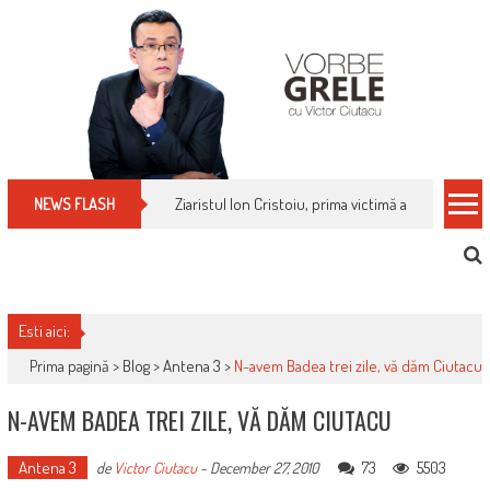
Skip
to
content
Ziaristul Ion Cristoiu, prima victimă a noi cenzuri 
NEWS FLASH
Esti aici:
Prima pagină >
Blog
>
Antena 3
>
N-avem Badea trei zile, vă dăm Ciutacu
N-AVEM BADEA TREI ZILE, VĂ DĂM CIUTACU
Antena 3
73
5503
de
Victor Ciutacu
-
December 27, 2010