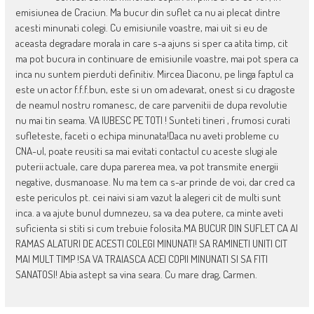
emisiunea de Craciun. Ma bucur din suflet ca nu ai plecat dintre
acesti minunati colegi. Cu emisiunile voastre, mai uit si eu de
aceasta degradare morala in care s-a ajuns si sper ca atita timp, cit
ma pot bucura in continuare de emisiunile voastre, mai pot spera ca
inca nu suntem pierduti definitiv. Mircea Diaconu, pe linga faptul ca
este un actor f.f.f.bun, este si un om adevarat, onest si cu dragoste
de neamul nostru romanesc, de care parvenitii de dupa revolutie
nu mai tin seama. VA IUBESC PE TOTI ! Sunteti tineri , frumosi curati
sufleteste, faceti o echipa minunata!Daca nu aveti probleme cu
CNA-ul, poate reusiti sa mai evitati contactul cu aceste slugi ale
puterii actuale, care dupa parerea mea, va pot transmite energii
negative, dusmanoase. Nu ma tem ca s-ar prinde de voi, dar cred ca
este periculos pt. cei naivi si am vazut la alegeri cit de multi sunt
inca. a va ajute bunul dumnezeu, sa va dea putere, ca minte aveti
suficienta si stiti si cum trebuie folosita.MA BUCUR DIN SUFLET CA AI
RAMAS ALATURI DE ACESTI COLEGI MINUNATI! SA RAMINETI UNITI CIT
MAI MULT TIMP !SA VA TRAIASCA ACEI COPII MINUNATI SI SA FITI
SANATOSI! Abia astept sa vina seara. Cu mare drag, Carmen.