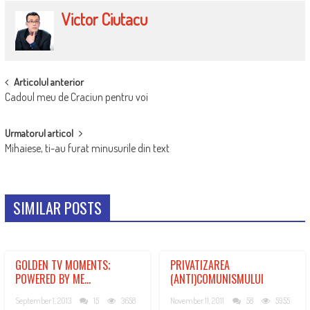
Victor Ciutacu
POST
Articolul anterior
Cadoul meu de Craciun pentru voi
NAVIGATION
Urmatorul articol
Mihaiese, ti-au furat minusurile din text
SIMILAR POSTS
GOLDEN TV MOMENTS;
PRIVATIZAREA
POWERED BY ME…
(ANTI)COMUNISMULUI
September 1, 2013
15
3658
November 11, 2011
58
5955