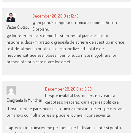
December 28, 2010 at 12:45
@shogunu’: temporar si numai la subiect. Adrian
Victor Ciutacu
Cioroianu
@Florin: iertare ca-s demodat si am invatat gramatica limbii
nationale. daca-mi aratati o greseala de scriere de acest tip in orice
text de-al meu, o printez si o mananc live. articolul e de
necomentat: aceleasi obsesii penibile, cu niste moguli rai si un
presedinte bun care n-are loc de ei.
December 28, 2010 at 12:58
Despre invitatul Dvs. de ieri, nu vreau sa
Emigranta In München
carcotesc neaparat, dar alegerea politica a
dansului mi se pare, mai ales in lumina emisiunii de ieri, pe care am
urmarit-o cu mult interes si placere, cumva inconsecventa.
Ii apreciez in ultima vreme pe liberali de la distanta, chiar si pentru