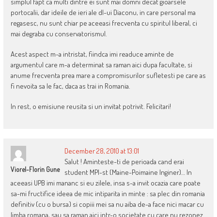
simplul fapt ca multi dintre ei sunt mai domni decat gioarsele
portocalii, dar ideile de ieri ale dl-ui Diaconu, in care personal ma
regasesc, nu sunt chiar pe aceeasi frecventa cu spiritul liberal, ci
mai degraba cu conservatorismul.
Acest aspect m-a intristat, fiindca imi readuce aminte de
argumentul care m-a determinat sa raman aici dupa facultate, si
anume frecventa prea mare a compromisurilor sufletesti pe care as
fi nevoita sa le fac, daca as trai in Romania.
In rest, o emisiune reusita si un invitat potrivit. Felicitari!
December 28, 2010 at 13:01
Salut ! Aminteste-ti de perioada cand erai
Viorel-Florin Gune
student MPI-st (Maine-Poimaine Inginer)… In
aceeasi UPB imi mananc si eu zilele, insa s-a invit ocazia care poate
sa-mi fructifice ideea de mic intiparita in minte : sa plec din romania
definitiv (cu o bursa) si copiii mei sa nu aiba de-a face nici macar cu
limba romana, sau sa raman aici intr-o societate cu care nu rezonez