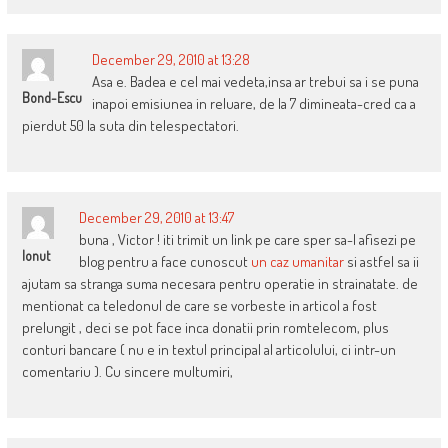
December 29, 2010 at 13:28
Asa e. Badea e cel mai vedeta,insa ar trebui sa i se puna
Bond-Escu
inapoi emisiunea in reluare, de la 7 dimineata-cred ca a
pierdut 50 la suta din telespectatori.
December 29, 2010 at 13:47
buna , Victor ! iti trimit un link pe care sper sa-l afisezi pe
Ionut
blog pentru a face cunoscut
un caz umanitar
si astfel sa ii
ajutam sa stranga suma necesara pentru operatie in strainatate. de
mentionat ca teledonul de care se vorbeste in articol a fost
prelungit , deci se pot face inca donatii prin romtelecom, plus
conturi bancare ( nu e in textul principal al articolului, ci intr-un
comentariu ). Cu sincere multumiri,