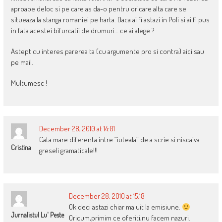
aproape deloc si pe care as da-o pentru oricare alta care se
situeaza la stanga romaniei pe harta. Daca ai fi astazi in Poli si ai fi pus
in fata acestei bifurcatii de drumuri… ce ai alege ?
Astept cu interes parerea ta (cu argumente pro si contra) aici sau
pe mail.
Multumesc !
December 28, 2010 at 14:01
Cata mare diferenta intre “iuteala” de a scrie si niscaiva
Cristina
greseli gramaticale!!!
December 28, 2010 at 15:18
Ok deci astazi chiar ma uit la emisiune.
Jurnalistul Lu' Peste
Oricum,primim ce oferiti,nu facem nazuri.