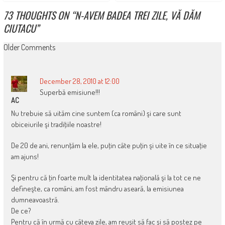
73 THOUGHTS ON “
N-AVEM BADEA TREI ZILE, VĂ DĂM
CIUTACU
”
COMMENT
Older Comments
NAVIGATION
December 28, 2010 at 12:00
Superbă emisiune!!!
AC
Nu trebuie să uităm cine suntem (ca români) şi care sunt
obiceiurile şi tradiţiile noastre!
De 20 de ani, renunţăm la ele, puţin câte puţin şi uite în ce situaţie
am ajuns!
Şi pentru că ţin foarte mult la identitatea naţională şi la tot ce ne
defineşte, ca români, am fost mândru aseară, la emisiunea
dumneavoastră.
De ce?
Pentru că în urmă cu câteva zile, am reuşit să fac şi să postez pe