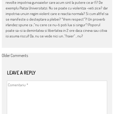
revolte impotriva gunoaielor care acum sint la putere ce ar fi? De
exemplu Piatza Universitatzi. Nu se poate cu violentza -veti zice? dar
impotriva unuin regim violent care e reactia normala? Si cum altfel sa
se manifeste o desteptare a plebei? “Vrem respect”?! Un proverb
irlandez spune ca ;”nu cere ce nu-ti poti lua si singur”! Poporul
poate sa-si ia demintatea si libertatea in 2 ore daca cineva sau citiva
isi asuma riscul! Da..nu se vede nici un..”fraier” , nu?
COMMENT
Older Comments
NAVIGATION
LEAVE A REPLY