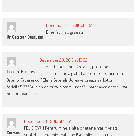
December 28, 2010 at 15:31
Bine faci, rau gasesti!
Un Cetatean Dezgustat
December 28, 2010 at 16:32
Intrebati-l pe d-nul Ciroianu, poate ne da
Ioana S., Bucuresti
informatia, cine a platit bannerele alea mari din
Drumul Taberei cu ” Elena Gabriela Udrea va ureaza sarbatori
fericite!” ??? Nu e an de criza la toata lumea?… parca avea datorii…sau
nu sunt banii ei?…
December 28, 2010 at 16:54
FELICITARI ! Pentru mine si alte prietene mai in virsta
Carmen
sunteti cei mai minunati copii! Am plins si eu cu voi , in