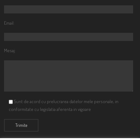
Email:
Mesaj:
Sunt de acord cu prelucrarea datelor mele personale, in
conformitate cu legislatia aferenta in vigoare