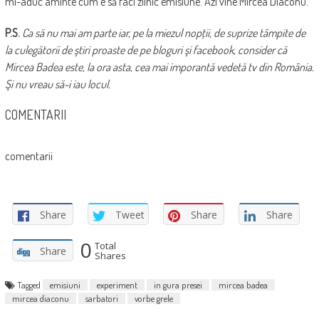
mi-aduc aminte cum e să faci zilnic emisiune. Azi vine Mircea Diaconu.
P.S.
Ca să nu mai am parte iar, pe la miezul nopţii, de suprize tâmpite de
la culegătorii de ştiri proaste de pe bloguri şi facebook, consider că
Mircea Badea este, la ora asta, cea mai imporantă vedetă tv din România.
Şi nu vreau să-i iau locul.
COMENTARII
comentarii
Share
Tweet
Share
Share
0
Total
Share
Shares
Tagged
emisiuni
experiment
in gura presei
mircea badea
mircea diaconu
sarbatori
vorbe grele