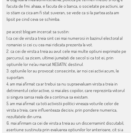
facuta de fmi. ahaaa, e facuta de o banca, o societate pe actiuni, iar
io stiam ca cica am fi stat suveran, se vede ca si la partea asta am
lipsit pe cind ceva se schimba.
pe acest blog am incercat sa sustin:
1.ca cei de virsta a treia sint cei mai numerosi in bazinul electoral al
romaniei si cei cu cea mai ridicata prezenta la vot.
2. ca cei de virsta a treia au avut cele mai multe optiuni exprimate pe
parcursul, sa zicem, ultimei jumatati de secol si ca tot ei, prin
optiunile lor ne’au marcat NEGATIV, destinul.
3. optiunile lor au provocat consecinte, iar noi cei activi acum, le
suportam.
4. am mai afirmat ca ar trebui sa nu supraevaluam virsta a treia in
detrimentul celor active, si mai ales copiilor, care reprezinta viitorul
si singura sansa reala de a continua sa existam.
5. am mai afirmat ca toti activistii politici vineaza voturile celor de
virsta a treia, care influenteaza decisiv, prin pondere numerica,
rezultatele din urna.
6. mai afirmam ca cei de virsta a treia au un discernamint discutabil,
asertiune sustinuta prin evaluarea optiunilor lor anterioare, cit si a