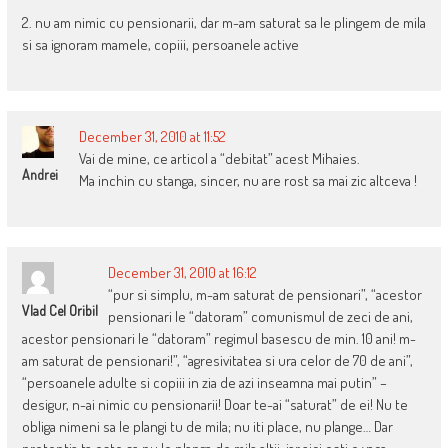
2. nu am nimic cu pensionarii, dar m-am saturat sa le plingem de mila
si sa ignoram mamele, copiii, persoanele active
December 31, 2010 at 11:52
Vai de mine, ce articol a “debitat” acest Mihaies.
Andrei
Ma inchin cu stanga, sincer, nu are rost sa mai zic altceva !
December 31, 2010 at 16:12
“pur si simplu, m-am saturat de pensionari”, “acestor
Vlad Cel Oribil
pensionari le “datoram” comunismul de zeci de ani,
acestor pensionari le “datoram” regimul basescu de min. 10 ani! m-
am saturat de pensionari!”, “agresivitatea si ura celor de 70 de ani”,
“persoanele adulte si copiii in zia de azi inseamna mai putin” –
desigur, n-ai nimic cu pensionarii! Doar te-ai “saturat” de ei! Nu te
obliga nimeni sa le plangi tu de mila; nu iti place, nu plange… Dar