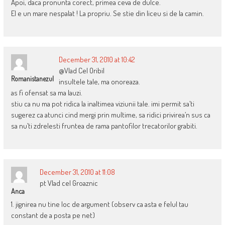
Apoi, daca pronunta corect, primea ceva de dulce.
El e un mare nespalat ! La propriu. Se stie din liceu si de la camin.
December 31, 2010 at 10:42
@Vlad Cel Oribil
Romanistanezul
insultele tale, ma onoreaza.
as fi ofensat sa ma lauzi.
stiu ca nu ma pot ridica la inaltimea viziunii tale. imi permit sa’ti
sugerez ca atunci cind mergi prin multime, sa ridici privirea’n sus ca
sa nu’ti zdrelesti fruntea de rama pantofilor trecatorilor grabiti.
December 31, 2010 at 11:08
pt Vlad cel Groaznic
Anca
1. jignirea nu tine loc de argument (observ ca asta e felul tau
constant de a posta pe net)