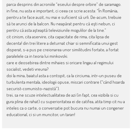
parca desprins din acroniile “eseului despre orbire” de saramago.
in fine, nu asta e important, ci ceea ce scrie acesta: “În România,
pentru a te face auzit, nu mai e suficient să urli. De-acum, trebuie
să te arunci de la balcon. Nu neapărat pentru că eşti nebun, ci
pentru că asta aşteaptă televiziunile mogulilor de la tine.”
cit cinism, cita aservire, cita capacitate de rima, cita lipsa de
decenta! din trei litere a deturnat chiar si semnificatia unui gest
disperat, s-a pus pe creionarea unor similitudini fortate, a fortat
paralelele ca in teoria lui minkovski.
care e deosebirea dintre mihaies si oricare lingau al regimului
socialist, vedeti vreuna?
doi la mina, baiatul asta a contopit, ca la circiuma, intr-un puseu de
turbulenta mentala, ideologii opuse, miscari contrare (“când hoarda
securist-comunisto-nazistă”).
trei, sa ne scuze intelectualitatea de azi (in fapt, cea vizibila si cu
gura plina de rahat) cu superioritatea ei de catifea, atita timp cit nu a
inteles ca o carte, o conversatie pot bucura nu numai un congener
educational, ci si un muncitor, un taran!