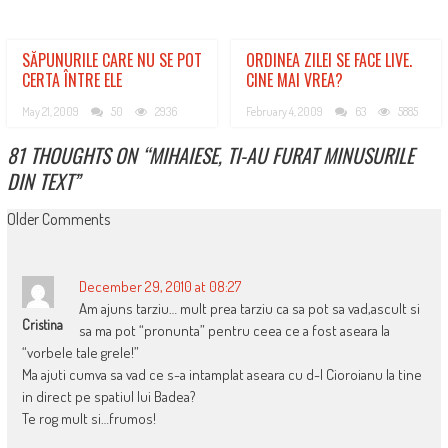
SĂPUNURILE CARE NU SE POT
ORDINEA ZILEI SE FACE LIVE.
CERTA ÎNTRE ELE
CINE MAI VREA?
May 21, 2009
50
2936
February 4, 2009
63
5885
81 THOUGHTS ON “
MIHAIESE, TI-AU FURAT MINUSURILE
DIN TEXT
”
COMMENT
Older Comments
NAVIGATION
December 29, 2010 at 08:27
Am ajuns tarziu… mult prea tarziu ca sa pot sa vad,ascult si
Cristina
sa ma pot “pronunta” pentru ceea ce a fost aseara la
“vorbele tale grele!”
Ma ajuti cumva sa vad ce s-a intamplat aseara cu d-l Cioroianu la tine
in direct pe spatiul lui Badea?
Te rog mult si…frumos!