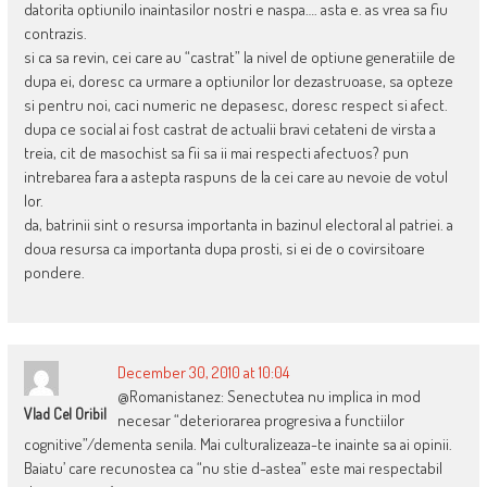
datorita optiunilo inaintasilor nostri e naspa…. asta e. as vrea sa fiu
contrazis.
si ca sa revin, cei care au “castrat” la nivel de optiune generatiile de
dupa ei, doresc ca urmare a optiunilor lor dezastruoase, sa opteze
si pentru noi, caci numeric ne depasesc, doresc respect si afect.
dupa ce social ai fost castrat de actualii bravi cetateni de virsta a
treia, cit de masochist sa fii sa ii mai respecti afectuos? pun
intrebarea fara a astepta raspuns de la cei care au nevoie de votul
lor.
da, batrinii sint o resursa importanta in bazinul electoral al patriei. a
doua resursa ca importanta dupa prosti, si ei de o covirsitoare
pondere.
December 30, 2010 at 10:04
@Romanistanez: Senectutea nu implica in mod
Vlad Cel Oribil
necesar “deteriorarea progresiva a functiilor
cognitive”/dementa senila. Mai culturalizeaza-te inainte sa ai opinii.
Baiatu’ care recunostea ca “nu stie d-astea” este mai respectabil