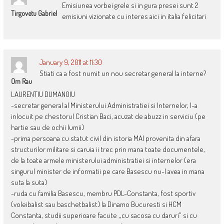
Emisiunea vorbei grele si in gura presei sunt 2
Tirgovetu Gabriel
emisiuni vizionate cu interes aici in italia felicitari
January 9, 2011 at 11:30
Stiati ca a fost numit un nou secretar general la interne?
Om Rau
LAURENTIU DUMANOIU
-secretar general al Ministerului Administratiei si Internelor, l-a
inlocuit pe chestorul Cristian Baci, acuzat de abuzz in serviciu (pe
hartie sau de ochii lumii)
-prima persoana cu statut civil din istoria MAI provenita din afara
structurilor militare si caruia ii trec prin mana toate documentele,
de la toate armele ministerului administratiei si internelor (era
singurul minister de informatii pe care Basescu nu-l avea in mana
suta la suta)
-ruda cu familia Basescu, membru PDL-Constanta, fost sportiv
(voleibalist sau baschetbalist) la Dinamo Bucuresti si HCM
Constanta, studii superioare facute ,,cu sacosa cu daruri” si cu