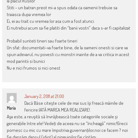
la placul Rusilor
Stiti – un batran preot mi-a spus odata ca oamenii trebuie sa
traiasca dupa vremea lor
Ei, ei au trait cu vremea lor asa cum a fost atunci.
Ei nutrebui acum sa fie platiti din “banii vostri” daca s-ar fi capitalizat
Probabil sunteti tineri sau foarte tineri
Un sfat: documentati-va foarte bine, de la oameni onesti si care va
spun adevarul, nu povesti cu monstri inainte de a va critica in acest
mod parintii si bunici
Nu e nici frumos si nici onest
January 2, 2011 at 21:00
Dacă Băse citeşte cele de mai sus îşi freacă mâinile de
Maria
fericire:IATĂ MAREA MEA REALIZARE!.
Aşa este, a reuşită să învrăjbească toate categoriile sociale şi
generaţiile între ele! Vedeţi de aceea nu se “încheagă” nimic!Grecii
pornesc cu mic cu mare împotriva guvernanţilor,noi ce facem ? noi
fie dansăm dansul (idiot) al pinguinilor,fie cîntăm: