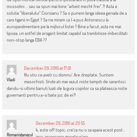
mussolini … sau sa spun mai bine “arbeit mecht frei” ?! Asta e
solutia “liberalului” Cioroianu ? Sa o punem langa ideea geniala de a
cara tiganii in Egipt ? Sa ne miram ca l-a pus Antonescu la
europaralmentare pe la mijlocul listei ? Bine a facut, asta ne mai
lipsea, un astfel de arogant limitat capabil sa trambiteze imbecilitati
non-stop langa EBA ??
December 29, 2010 at 17:01
Nu stiu ce aveti cu domnu’. Are dreptate. Suntem
Vladi
masochisti. Unde ati mai vazut niste tampiti de sarantoci
dandu-si ultimii banuti luati de la gura copiilor ca sa plateasca niste
guvernanti pentru a-si bate joc de ei?!
December 29, 2010 at 20:55
k, este off topic, cre’ca nu o sa apara acest post ,
Romanistanezul
insa, incercarea moarte n’are….