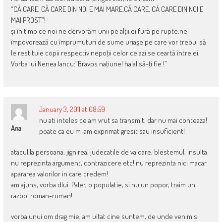
“CĂ CARE, CĂ CARE DIN NOI E MAI MARE,CĂ CARE, CĂ CARE DIN NOI E
MAI PROST”!
şi în timp ce noi ne dervorăm unii pe alţii,ei fură pe rupte,ne
împovorează cu împrumuturi de sume uriaşe pe care vor trebui să
le restituie copii respectiv nepoţii celor ce azi se ceartă între ei.
Vorba lui Nenea Iancu:”Bravos naţiune! halal să-ţi fie !”
January 3, 2011 at 08:59
nu ati inteles ce am vrut sa transmit, dar nu mai conteaza!
Ana
poate ca eu m-am exprimat gresit sau insuficient!
atacul la persoana, jignirea, judecatile de valoare, blestemul, insulta
nu reprezinta argument, contrazicere etc! nu reprezinta nici macar
apararea valorilor in care credem!
am ajuns, vorba dlui. Paler, o populatie, si nu un popor, traim un
razboi roman-roman!
vorba unui om drag mie, am uitat cine suntem, de unde venim si