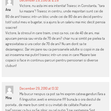
December 29, 2010 at 12:28
Victore, nu asta imi era intentia! Traiesc in Constanta, “tara
Ana
lui mazare”! Traiesc in centru, unde majoritari sunt cei de
80 de ani! traiesc intr-un bloc unde cei de 80 de ani decid pentru
toti! sotul meu e bugetar, si a ajuns la un salariu mai mic decit pensia
soacrei!
Victore, la stresul in care traim, crezi ca noi, cei de 40 de ani, mai
apucam pensia sau virsta de 70 de ani? chiar nu ai simtit pe pielea ta
agresivitatea si ura celor de 70 de ani? Nu am dorit sa te
dezamagesc. Dar imi pare rau ca persoanele adulte si copiii in zia de
azi inseamna mai putin! traiesc intr-un oras in care Mazare taie
copacii si face in continuu parcuri pentru pensionari si diverse
cluburi!
December 29, 2010 at 13:32
Ma bucur nespus ca pot sa/mi exprim cateva ganduri.Fara a
Mina
fi lingusitor, aveti e emisiune fff buna,la o ora destul de
porivita , de mare bun simt si cu invitati de calitate.Poate ar
treConsier ca bui sa fie zilnic sa cel putin 3 pe saptamina.Sint