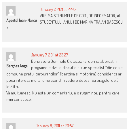
January 7, 2011 at 22:45
VREI SA STI NUMELE DE COD , DE INFORMATOR, AL
Apostol Ioan-Marcu
STUDENTULUI ANUL I DE MARINA TRAIAN BASESCU
?
January 7, 2011 at 23:27
Buna seara Domnule Ciutacu,a-si dori sa abordati in
Berghes Angel
programele dvs. o discutie cu un specialist “din ce se
compune pretul carburantilor” {benzina si motorina} consider ca ar
puea interesa multa lume avand in vedere depasirea pragului de 5
lei/litru.
Va multumesc. Nu este un comentariu, e o rugaminte, pentru care
i-mi cer scuze.
January 8, 2011 at 20:57