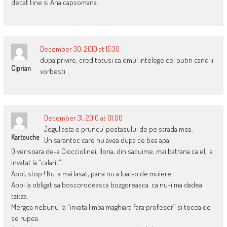
decat tine si Ana capsomana.
December 30, 2010 at 15:30
dupa privire, cred totusi ca omul intelege cel putin cand ii
Ciprian
vorbesti
December 31, 2010 at 01:00
Jegul asta e pruncu` postasului de pe strada mea.
Kartouche
Un sarantoc care nu avea dupa ce bea apa.
O verisoara de-a Ciocciolinei, Ilona, din sacuime, mai batrana ca el, la
invatat la “calarit”.
Apoi, stop ! Nu la mai lasat, pana nu a luat-o de muiere.
Apoi la obligat sa boscorodeasca bozgoreasca. ca nu-i ma dadea
tzitza.
Mergea nebunu` la “invata limba maghiara fara profesor” si tocea de
se rupea.