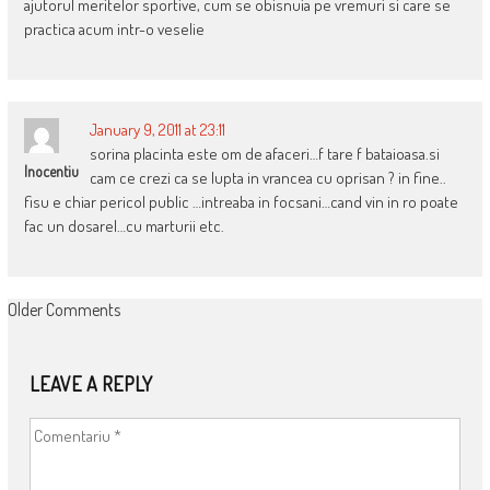
ajutorul meritelor sportive, cum se obisnuia pe vremuri si care se
practica acum intr-o veselie
January 9, 2011 at 23:11
sorina placinta este om de afaceri…f tare f bataioasa.si
Inocentiu
cam ce crezi ca se lupta in vrancea cu oprisan ? in fine..
fisu e chiar pericol public …intreaba in focsani…cand vin in ro poate
fac un dosarel…cu marturii etc.
COMMENT
Older Comments
NAVIGATION
LEAVE A REPLY