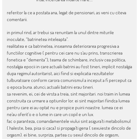
referitor la ce a postata ana, legat de pensionari, as veni cu citeva
comentarii.
in primul rind, ar trebui sa renuntam la unul dintre miturile
inoculate, “batrinetea inteleapta”.
realitatea e ca batrinetea, inseamna deteriorarea progresiva a
functiilor cognitive ( pentru cei care nu s’au prins, transcrierea
fonetica e “dementa”), teama de schimbare, inclusiv cea politica,
nostalgia epocii in care actualii batrini au fost tineri, implicit nostalgia
dupa regimul autoritarist, aici fiind si explicatia rezultatelor
tulburatoare conform carora comunismul a inceput a fi perceput ca
o epoca buna. atunci; actualii batrini erau tineri.
sa revenim, ei, cei de virsta a treia, sint majoritari. noi traim in lumea
construita ca urmare a optiunilor lor. ei sint majoritari fiindca lumea
pentru care ei au optat nu e propice puirii noastre. lumea ce ei
ne’au oferit’o e o lume in care un copil e un lux.
fac o paranteza, comandamentele viului sint asigura’ti metabolismul
( haleste, bea, pisa si caca) si propaga’ti gena ( sexuieste dincolo de
orgasm). ei bine, surpriza, partea cu sexul dincolo de orgasm,