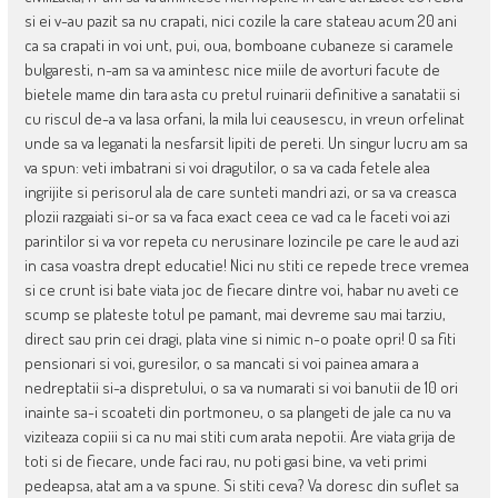
si ei v-au pazit sa nu crapati, nici cozile la care stateau acum 20 ani
ca sa crapati in voi unt, pui, oua, bomboane cubaneze si caramele
bulgaresti, n-am sa va amintesc nice miile de avorturi facute de
bietele mame din tara asta cu pretul ruinarii definitive a sanatatii si
cu riscul de-a va lasa orfani, la mila lui ceausescu, in vreun orfelinat
unde sa va leganati la nesfarsit lipiti de pereti. Un singur lucru am sa
va spun: veti imbatrani si voi dragutilor, o sa va cada fetele alea
ingrijite si perisorul ala de care sunteti mandri azi, or sa va creasca
plozii razgaiati si-or sa va faca exact ceea ce vad ca le faceti voi azi
parintilor si va vor repeta cu nerusinare lozincile pe care le aud azi
in casa voastra drept educatie! Nici nu stiti ce repede trece vremea
si ce crunt isi bate viata joc de fiecare dintre voi, habar nu aveti ce
scump se plateste totul pe pamant, mai devreme sau mai tarziu,
direct sau prin cei dragi, plata vine si nimic n-o poate opri! O sa fiti
pensionari si voi, guresilor, o sa mancati si voi painea amara a
nedreptatii si-a dispretului, o sa va numarati si voi banutii de 10 ori
inainte sa-i scoateti din portmoneu, o sa plangeti de jale ca nu va
viziteaza copiii si ca nu mai stiti cum arata nepotii. Are viata grija de
toti si de fiecare, unde faci rau, nu poti gasi bine, va veti primi
pedeapsa, atat am a va spune. Si stiti ceva? Va doresc din suflet sa