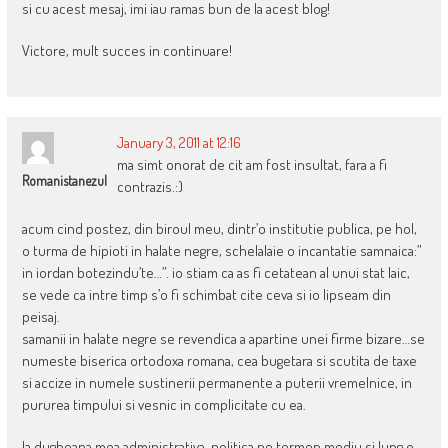
si cu acest mesaj, imi iau ramas bun de la acest blog!
Victore, mult succes in continuare!
January 3, 2011 at 12:16
ma simt onorat de cit am fost insultat, fara a fi
Romanistanezul
contrazis.:)
acum cind postez, din biroul meu, dintr’o institutie publica, pe hol,
o turma de hipioti in halate negre, schelalaie o incantatie samnaica:”
in iordan botezindu’te…”. io stiam ca as fi cetatean al unui stat laic,
se vede ca intre timp s’o fi schimbat cite ceva si io lipseam din
peisaj.
samanii in halate negre se revendica a apartine unei firme bizare…se
numeste biserica ortodoxa romana, cea bugetara si scutita de taxe
si accize in numele sustinerii permanente a puterii vremelnice, in
pururea timpului si vesnic in complicitate cu ea.
la dugheana mea administrativa, politica pe termen mediu si lung e