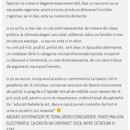
faptului ca creierul degenereaza ireversibil, fara ca neuronii sa se
mai poata regenera. acest proces produce alterarea functiilor
cognitive, iar in dex, asta se numeste dementa.
si ca sa fiu si mai clar, nu ma simt reprezentat de nimeni din clasa
politica, la ultimele alegeri, am votat utilitarist, adica ce familiei si mie
imi aduce avantaje… si asa voi vota si in viitor.
nu sint pd-l’ist, psd’ist, pnl’ist etc. sint doar, in lipsa altei alternative,
un cetatean dintr’o categorie socioprofesionala injosita, incepind
cu basexul si terminind, cu voia dumneavoastra, de cei care in lipsa
de argument, ma injura frenetic.
si ca sa rezum, incep anul acesta cu sentimentul ca traiesc intr’o
jamaihirie de rit ortodox, consacrat exscesiv de liberei concurente
de partid, in prag de a fi lapidat virtual de militiile unor samani de rit
pnl, psd, pdl, pentru ca nu le impartasesc ordinul trasat de patriarhii
lor, “aduceti babele la vot, daca e cazul puneti ciozvirte de hoit in
urna si zicele’ti ca’s moaste!”
ABERATI SISTEMATIZAT PE TEMA LIBEREI CONCURENTE, POATE MAI UITA
ELECTORATUL CA EXISTA UN CONTRACT SOCIL INTRE CETATEAN SI
STAT.