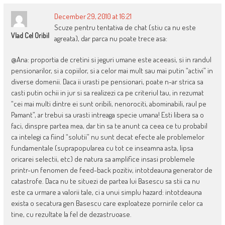
December 29, 2010 at 16:21
Scuze pentru tentativa de chat (stiu ca nu este
Vlad Cel Oribil
agreata), dar parca nu poate trece asa:
@Ana: proportia de cretini si jeguri umane este aceeasi, si in randul
pensionarilor, si a copiilor, si a celor mai mult sau mai putin “activi” in
diverse domenii. Daca ii urasti pe pensionari, poate n-ar strica sa
casti putin ochii in jur si sa realizezi ca pe criteriul tau, in rezumat
“cei mai multi dintre ei sunt oribili, nenorociti, abominabili, raul pe
Pamant”, ar trebui sa urasti intreaga specie umana! Esti libera sa o
faci, dinspre partea mea, dar tin sa te anunt ca ceea ce tu probabil
ca intelegi ca fiind “solutii” nu sunt decat efecte ale problemelor
fundamentale (suprapopularea cu tot ce inseamna asta, lipsa
oricarei selectii, etc) de natura sa amplifice insasi problemele
printr-un fenomen de feed-back pozitiv, intotdeauna generator de
catastrofe. Daca nu te situezi de partea lui Basescu sa stii ca nu
este ca urmare a valorii tale, ci a unui simplu hazard: intotdeauna
exista o secatura gen Basescu care exploateze pornirile celor ca
tine, cu rezultate la fel de dezastruoase.