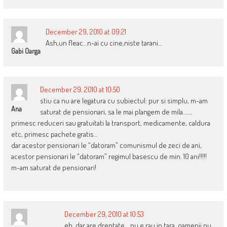
December 29, 2010 at 09:21
Ash,un fleac…n-ai cu cine,niste tarani…
Gabi Oarga
December 29, 2010 at 10:50
stiu ca nu are legatura cu subiectul: pur si simplu, m-am
Ana
saturat de pensionari, sa le mai plangem de mila…….
primesc reduceri sau gratuitati la transport, medicamente, caldura
etc, primesc pachete gratis…
dar acestor pensionari le “datoram” comunismul de zeci de ani,
acestor pensionari le “datoram” regimul basescu de min. 10 ani!!!!!
m-am saturat de pensionari!
December 29, 2010 at 10:53
eh, dar are dreptate… nu e rau in tara, oamenii nu