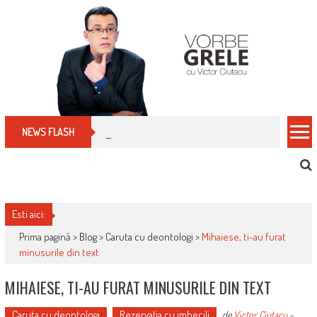
Skip
to
content
Cum îți schimbi, rapid, gratuit și eficient, furniz
NEWS FLASH
Esti aici:
Prima pagină >
Blog
>
Caruta cu deontologi
>
Mihaiese, ti-au furat
minusurile din text
MIHAIESE, TI-AU FURAT MINUSURILE DIN TEXT
Caruta cu deontologi
Rezervaţia cu imbecili
de
Victor Ciutacu
-