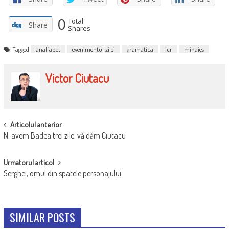
0
Total
Share
Shares
Tagged
analfabet
evenimentul zilei
gramatica
icr
mihaies
Victor Ciutacu
POST
Articolul anterior
N-avem Badea trei zile, vă dăm Ciutacu
NAVIGATION
Urmatorul articol
Serghei, omul din spatele personajului
SIMILAR POSTS