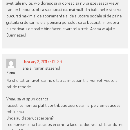
aveti zile multe, v-o doresc si va doresc sa nu va izbaveasca vreun
cancer timpuriu, pt ca sa apucati cat mai mult din batranete si sa va
bucurati maxim si de abonamente si de ajutoare sociale si de paine
gratuita si de sarmale si pomana porcului, sa va bucurati impreuna
cu marinaru’ de toate binefacerile varstei a treia! Asa sa va ajute
Dumnezeu!
January 2, 2011 at 09:30
ana si romanistazenul
Elena
Nu stiu cati ani aveti dar nu uitati ca imbatraniti si voi-veti vedea si
cat de repede
Vreau sa va spun doar ca
-acesti oameni au platit contributie zeci de ani si pe vremea aceea
toti lucrau
Unde au disparut acei bani?
-comunismul nu l-au adus ei ci ni l-a facut cadou vestul-lasandu-ne