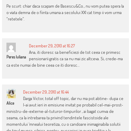
Pe scurt: chiar daca scapam de Basescu&Co., nu vom putea spera la
o viata demna de o fiinta umana a secolului XXI cat timp ii vom urma
“retetele”.
December 29, 2010 at 16:27
Ana, iti doresc sa beneficiezi de tot ceea ce primesc
Peres Iuliana
pensionarii gratis ca sa nu mai zic altceva. Si, crede-ma
ca este numai de bine ceea ce iti doresc…
December 29, 2010 at 16:44
Darga Victor, total off topic, dar nu ma pot abtine- dupa ce
Alice
l-ai avut ieri in emisiune invitat pe probabil cel-mai-prost-
ministru-de-externe-al-tuturor-timpurilor , ai bagat cumva de
seama, ca la intrebarea ta privind tendintele fascistoide ale
momentului ‘mnealui teoretiza, cu o candoare inimaginabila solutii
de tipul munca-silnica-pentru-puscariasi in pura traditie a la