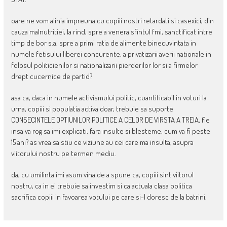
oare ne vom alinia impreuna cu copiii nostri retardati si casexici, din
cauza malnutritiei, la rind, spre a venera sfintul fmi, sanctificat intre
timp de bor s.a. spre a primi ratia de alimente binecuvintata in
numele fetisului liberei concurente, a privatizarii averii nationale in
folosul politicienilor si nationalizarii pierderilor lor si a firmelor
drept cucernice de partid?
asa ca, daca in numele activismului politic, cuantificabil in voturi la
urna, copiii si populatia activa doar, trebuie sa suporte
CONSECINTELE OPTIUNILOR POLITICE A CELOR DE VIRSTA A TREIA, fie
insa va rog sa imi explicati, fara insulte si blesteme, cum va fi peste
15 ani? as vrea sa stiu ce viziune au cei care ma insulta, asupra
viitorului nostru pe termen mediu.
da, cu umilinta imi asum vina de a spune ca, copiii sint viitorul
nostru, ca in ei trebuie sa investim si ca actuala clasa politica
sacrifica copiii in favoarea votului pe care si-l doresc de la batrini.