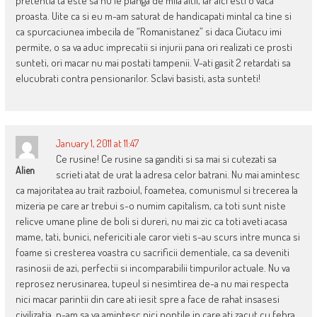
pretentia ta este sa nu le planga de mila altii, iar aici esti o vaca
proasta. Uite ca si eu m-am saturat de handicapati mintal ca tine si
ca spurcaciunea imbecila de “Romanistanez” si daca Ciutacu imi
permite, o sa va aduc imprecatii si injurii pana ori realizati ce prosti
sunteti, ori macar nu mai postati tampenii. V-ati gasit 2 retardati sa
elucubrati contra pensionarilor. Sclavi basisti, asta sunteti!
January 1, 2011 at 11:47
Ce rusine! Ce rusine sa ganditi si sa mai si cutezati sa
Alien
scrieti atat de urat la adresa celor batrani. Nu mai amintesc
ca majoritatea au trait razboiul, foametea, comunismul si trecerea la
mizeria pe care ar trebui s-o numim capitalism, ca toti sunt niste
relicve umane pline de boli si dureri, nu mai zic ca toti aveti acasa
mame, tati, bunici, nefericiti ale caror vieti s-au scurs intre munca si
foame si cresterea voastra cu sacrificii dementiale, ca sa deveniti
rasinosii de azi, perfectii si incomparabilii timpurilor actuale. Nu va
reprosez nerusinarea, tupeul si nesimtirea de-a nu mai respecta
nici macar parintii din care ati iesit spre a face de rahat insasesi
civilizatia, n-am sa va amintesc nici noptile in care ati zacut cu febra