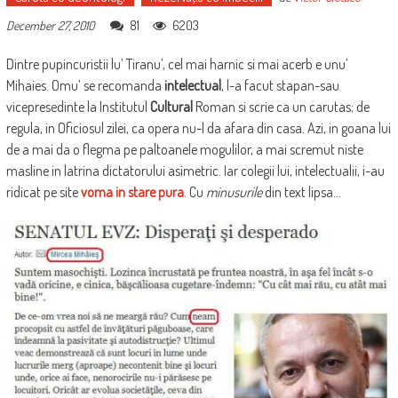
81
6203
December 27, 2010
Dintre pupincuristii lu’ Tiranu’, cel mai harnic si mai acerb e unu’
Mihaies. Omu’ se recomanda
intelectual
, l-a facut stapan-sau
vicepresedinte la Institutul
Cultural
Roman si scrie ca un carutas; de
regula, in Oficiosul zilei, ca opera nu-l da afara din casa. Azi, in goana lui
de a mai da o flegma pe paltoanele mogulilor, a mai scremut niste
masline in latrina dictatorului asimetric. Iar colegii lui, intelectualii, i-au
ridicat pe site
voma in stare pura
. Cu
minusurile
din text lipsa…