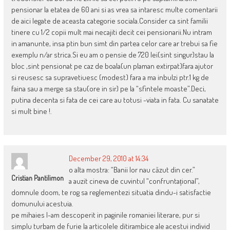
pensionar la etatea de 60 ani si as vrea sa intaresc multe comentarii
de aici legate de aceasta categorie sociala.Consider ca sint familii
tinere cu 1/2 copii mult mai necajiti decit cei pensionarii.Nu intram
in amanunte, insa ptin bun simt din partea celor care ar trebui sa fie
exemplu n/ar strica.Si eu am o pensie de 720 lei(sint singur)stau la
bloc ,sint pensionat pe caz de boala(un plaman extirpat)fara ajutor
si reusesc sa supravetiuesc (modest) fara a ma inbulzi ptr.1 kg de
faina sau a merge sa stau(ore in sir) pe la “sfintele moaste”.Deci,
putina decenta si fata de cei care au totusi -viata in fata. Cu sanatate
si mult bine !.
December 29, 2010 at 14:34
o alta mostra: “Banii lor nau căzut din cer.”
Cristian Pantilimon
a auzit cineva de cuvintul “confruntațional”,
domnule doom, te rog sa reglementezi situatia dindu-i satisfactie
domunului acestuia.
pe mihaies l-am descoperit in paginile romaniei literare, pur si
simplu turbam de furie la articolele ditirambice ale acestui individ