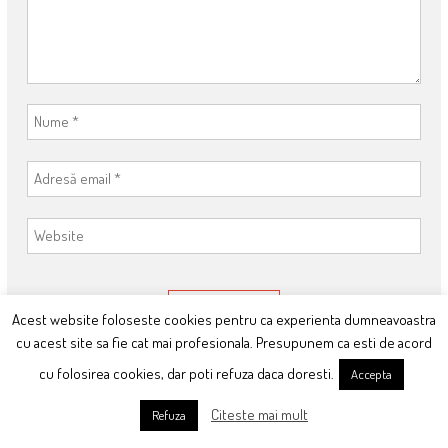
Acest website foloseste cookies pentru ca experienta dumneavoastra
cu acest site sa fie cat mai profesionala. Presupunem ca esti de acord
This site uses Akismet to reduce spam.
Learn how your comment data
cu folosirea cookies, dar poti refuza daca doresti.
is processed
.
Accepta
Citeste mai mult
Refuza