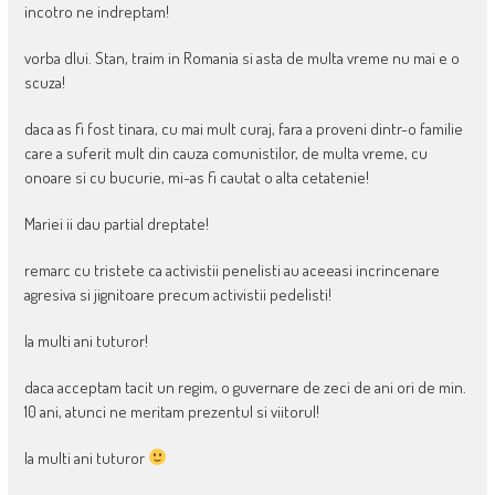
incotro ne indreptam!
vorba dlui. Stan, traim in Romania si asta de multa vreme nu mai e o
scuza!
daca as fi fost tinara, cu mai mult curaj, fara a proveni dintr-o familie
care a suferit mult din cauza comunistilor, de multa vreme, cu
onoare si cu bucurie, mi-as fi cautat o alta cetatenie!
Mariei ii dau partial dreptate!
remarc cu tristete ca activistii penelisti au aceeasi incrincenare
agresiva si jignitoare precum activistii pedelisti!
la multi ani tuturor!
daca acceptam tacit un regim, o guvernare de zeci de ani ori de min.
10 ani, atunci ne meritam prezentul si viitorul!
la multi ani tuturor