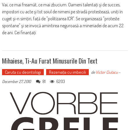
Vai, ce mai freamăt, ce mai zbucium. Oameni talentaţi şi de succes,
impostori cu acte şi tot soiul de nimeni pe stradă protestează, uniţi în
cuget şi-n simţiri, faţă de "politizarea ICR". Se organizează "proteste
spontane" şi se invocă amintirea neguroasă a mineriadei de acum 22
de ani. Cei finanţaţi
Mihaiese, Ti-Au Furat Minusurile Din Text
Caruta cu deontologi
Rezervaţia cu imbecili
de
Victor Ciutacu
-
81
6203
December 27, 2010