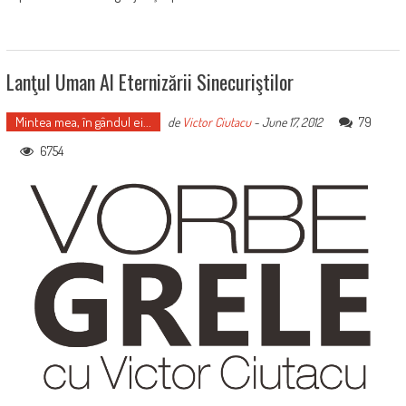
Lanţul Uman Al Eternizării Sinecuriştilor
Mintea mea, în gândul ei...
79
de
Victor Ciutacu
-
June 17, 2012
6754