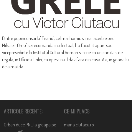
Dintre pupincuristii lu' Tiranu', cel mai harnic si mai acerb e unu'
Mihaies. Omu' se recomanda intelectual, l-a facut stapan-sau
vicepresedinte la Institutul Cultural Roman si scrie ca un carutas; de
regula, in Oficiosul zilei, ca opera nu-l da afara din casa. Azi, in goana lui
de a mai da
ARTICOLE RECENTE:
CE-MI PLACE:
Orban duce PNL la groapa pe
mana.ciutacu.ro