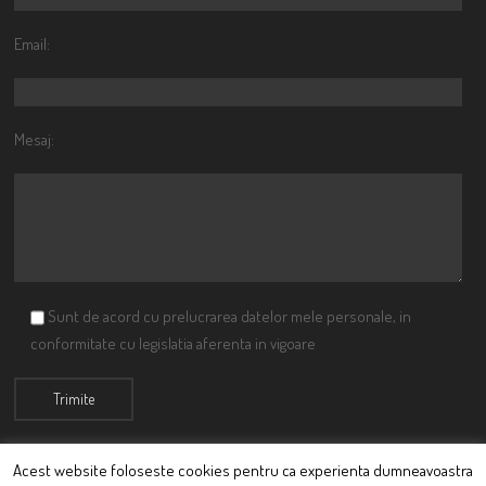
Email:
Mesaj:
Sunt de acord cu prelucrarea datelor mele personale, in
conformitate cu legislatia aferenta in vigoare
Acest website foloseste cookies pentru ca experienta dumneavoastra