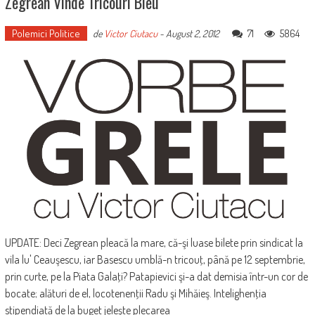
Zegrean Vinde Tricouri Bleu
Polemici Politice
71
5864
de
Victor Ciutacu
-
August 2, 2012
UPDATE: Deci Zegrean pleacă la mare, că-şi luase bilete prin sindicat la
vila lu' Ceauşescu, iar Basescu umblă-n tricouţ, până pe 12 septembrie,
prin curte, pe la Piata Galaţi? Patapievici şi-a dat demisia într-un cor de
bocate; alături de el, locotenenţii Radu şi Mihăieş. Intelighenţia
stipendiată de la buget jeleşte plecarea