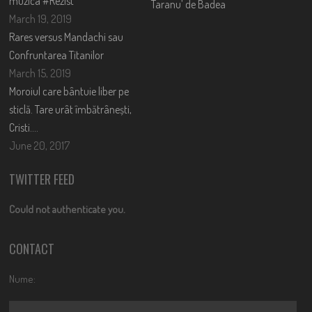
muzica #Rezist
Taranu’ de Badea
March 19, 2019
Rares versus Mandachi sau
Confruntarea Titanilor
March 15, 2019
Moroiul care bântuie liber pe
sticlă. Tare urât îmbătrânești,
Cristi….
June 20, 2017
TWITTER FEED
Could not authenticate you.
CONTACT
Nume: