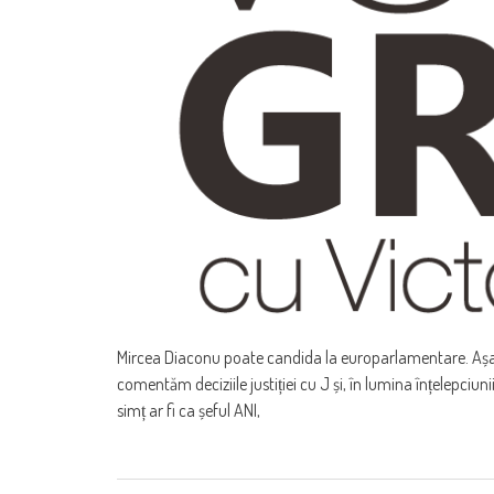
Mircea Diaconu poate candida la europarlamentare. Așa a
comentăm deciziile justiției cu J și, în lumina înțelepciun
simț ar fi ca șeful ANI,