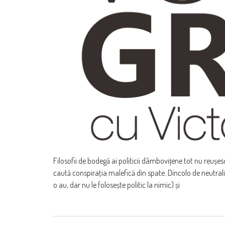
Filosofii de bodegă ai politicii dâmbovițene tot nu reușes
caută conspiraţia malefică din spate. Dincolo de neutral
o au, dar nu le folosește politic la nimic) și