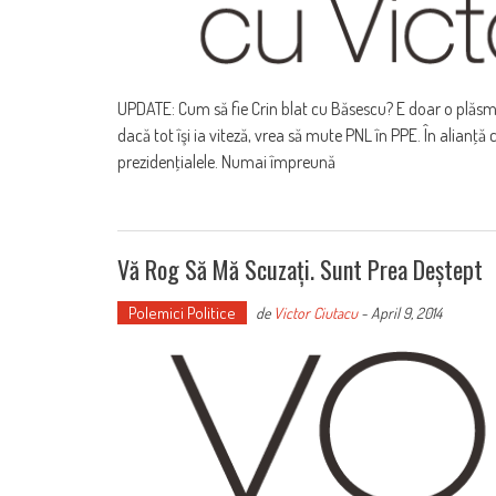
UPDATE: Cum să fie Crin blat cu Băsescu? E doar o plăsm
dacă tot îşi ia viteză, vrea să mute PNL în PPE. În alianţ
prezidenţialele. Numai împreună
Vă Rog Să Mă Scuzați. Sunt Prea Deștept
Polemici Politice
de
Victor Ciutacu
-
April 9, 2014