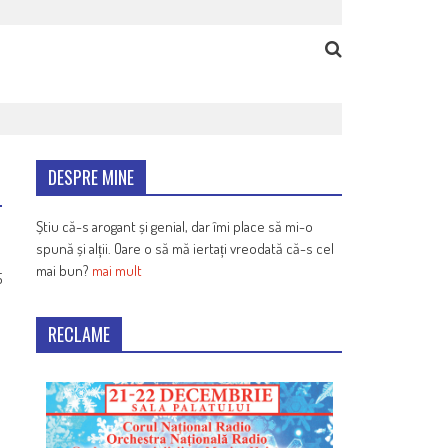
DESPRE MINE
Știu că-s arogant și genial, dar îmi place să mi-o
spună și alții. Oare o să mă iertați vreodată că-s cel
mai bun?
mai mult
5
RECLAME