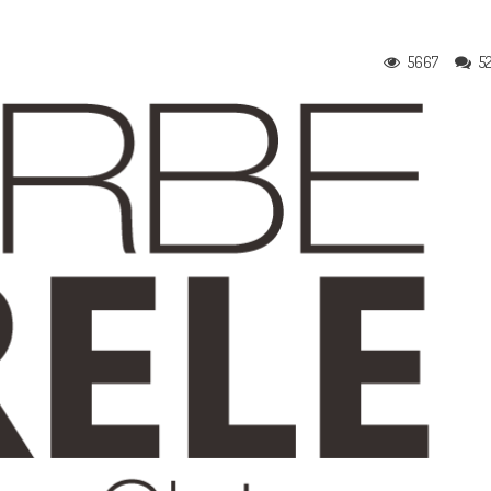
5667
5