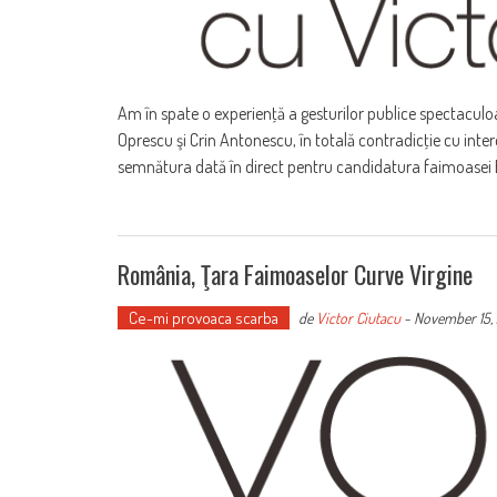
Am în spate o experienţă a gesturilor publice spectaculoas
Oprescu şi Crin Antonescu, în totală contradicţie cu int
semnătura dată în direct pentru candidatura faimoasei 
România, Ţara Faimoaselor Curve Virgine
Ce-mi provoaca scarba
de
Victor Ciutacu
-
November 15, 