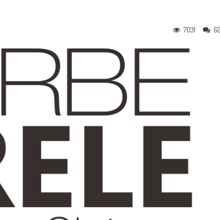
7031
6