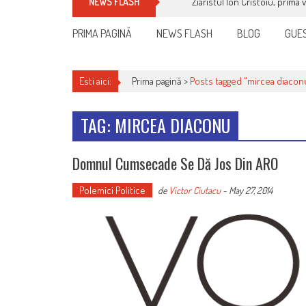
Ziaristul Ion Cristoiu, prima 
NEWS FLASH
PRIMA PAGINĂ
NEWS FLASH
BLOG
GUES
Esti aici:
Prima pagină >
Posts tagged "mircea diacon
TAG: MIRCEA DIACONU
Domnul Cumsecade Se Dă Jos Din ARO
Polemici Politice
de
Victor Ciutacu
-
May 27, 2014