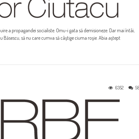
uire a propagandei socialiste. Omu-i gata să demisioneze. Dar mai întâi,
ă cu Băsescu, să nu care cumva să câştige ciuma roşie. Abia aştept
6352
5