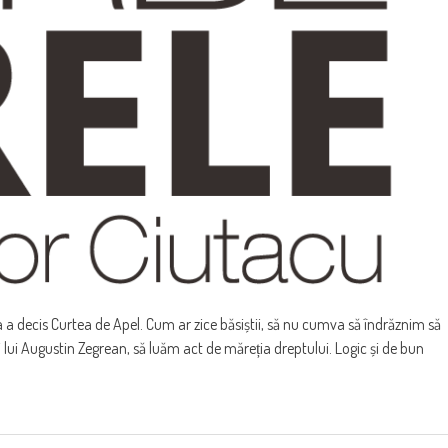
 decis Curtea de Apel. Cum ar zice băsiștii, să nu cumva să îndrăznim să
ii lui Augustin Zegrean, să luăm act de măreția dreptului. Logic și de bun