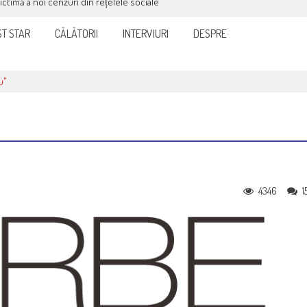
victimă a noi cenzuri din rețelele sociale
T STAR
CĂLĂTORII
INTERVIURI
DESPRE
u"
4346
1