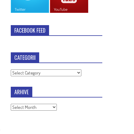
FACEBOOK FEED
CATEGORII
Categorii
ARHIVE
Arhive