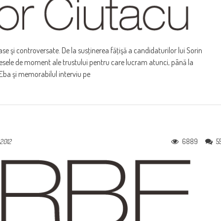
e şi controversate. De la susţinerea făţişă a candidaturilor lui Sorin
eresele de moment ale trustului pentru care lucram atunci, până la
Eba şi memorabilul interviu pe
6889
5
2012