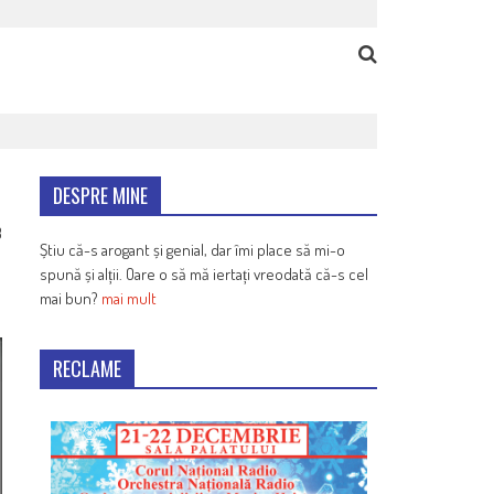
DESPRE MINE
3
Știu că-s arogant și genial, dar îmi place să mi-o
spună și alții. Oare o să mă iertați vreodată că-s cel
mai bun?
mai mult
RECLAME