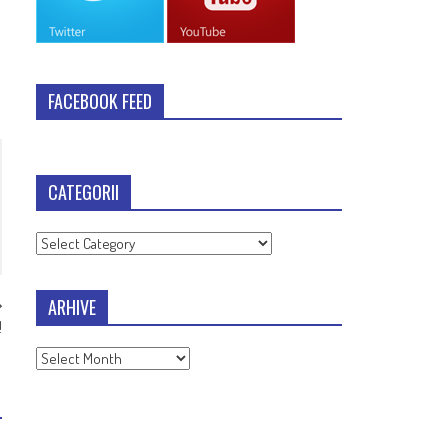
FACEBOOK FEED
CATEGORII
Categorii
ARHIVE
!
Arhive