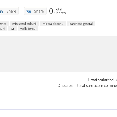
0
Total
Share
Share
Shares
venta
ministerul culturii
mircea diaconu
parchetul general
curi
tvr
vasile turcu
Urmatorul articol
Cine are doctorat sare acum cu mine