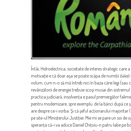
Întâi, Hidroelectrica, societate de interes strategic care 
motivaţie e că doar aşa se poate scăpa de numiţii
băieţi
volum, cum n-o să mă întreb nici în baza cărei legi (s
revânzătorii de energie trebuie scoşi musai din sistremul e
practica judiciară, insolvenţa e pasul premergător falime
pentru modernizare, spre exemplu, de la bănci după ce şi
are despre ce-i vorba. Şi că şeful acţionarului majoritar 
pe site-ul Ministerului Justiţiei. Mie mi se pare un soi d
speranţa că-i va aduce Daniel Chiţoiu-n patru labe pe b