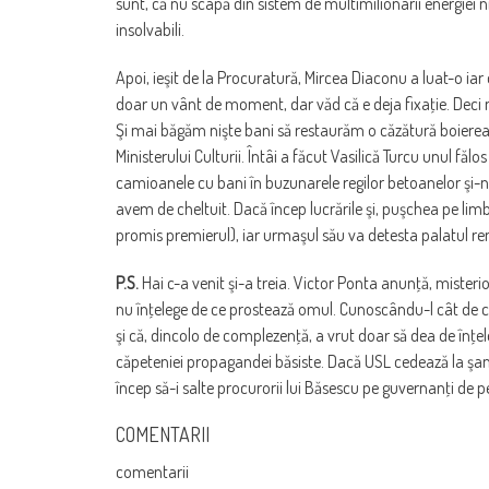
sunt, că nu scapă din sistem de multimilionarii energiei 
insolvabili.
Apoi, ieşit de la Procuratură, Mircea Diaconu a luat-o iar 
doar un vânt de moment, dar văd că e deja fixaţie. Deci nu
Şi mai băgăm nişte bani să restaurăm o căzătură boiereasc
Ministerului Culturii. Întâi a făcut Vasilică Turcu unul făl
camioanele cu bani în buzunarele regilor betoanelor şi-n 
avem de cheltuit. Dacă încep lucrările şi, puşchea pe l
promis premierul), iar urmaşul său va detesta palatul 
P.S.
Hai c-a venit şi-a treia. Victor Ponta anunţă, misteri
nu înţelege de ce prostează omul. Cunoscându-l cât de cât, 
şi că, dincolo de complezenţă, a vrut doar să dea de înţele
căpeteniei propagandei băsiste. Dacă USL cedează la şanta
încep să-i salte procurorii lui Băsescu pe guvernanţi de pe
COMENTARII
comentarii