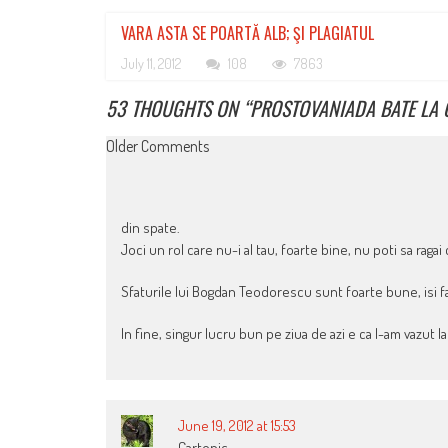
VARA ASTA SE POARTĂ ALB; ŞI PLAGIATUL
July 11, 2012
108
7863
53 THOUGHTS ON “
PROSTOVANIADA BATE LA 
COMMENT
Older Comments
NAVIGATION
din spate.
Joci un rol care nu-i al tau, foarte bine, nu poti sa ragai
Sfaturile lui Bogdan Teodorescu sunt foarte bune, isi 
In fine, singur lucru bun pe ziua de azi e ca l-am vazut l
June 19, 2012 at 15:53
Cartonic,