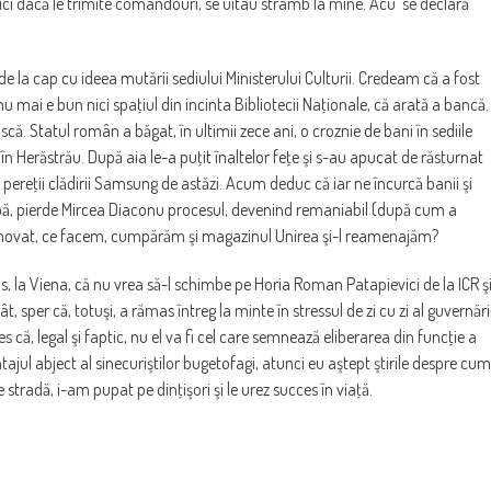
nici dacă le trimite comandouri, se uitau strâmb la mine. Acu’ se declară
de la cap cu ideea mutării sediului Ministerului Culturii. Credeam că a fost
 mai e bun nici spaţiul din incinta Bibliotecii Naţionale, că arată a bancă.
ă. Statul român a băgat, în ultimii zece ani, o croznie de bani în sediile
os în Herăstrău. După aia le-a puţit înaltelor feţe şi s-au apucat de răsturnat
pereţii clădirii Samsung de astăzi. Acum deduc că iar ne încurcă banii şi
imbă, pierde Mircea Diaconu procesul, devenind remaniabil (după cum a
renovat, ce facem, cumpărăm şi magazinul Unirea şi-l reamenajăm?
os, la Viena, că nu vrea să-l schimbe pe Horia Roman Patapievici de la ICR ş
sper că, totuşi, a rămas întreg la minte în stressul de zi cu zi al guvernări
s că, legal şi faptic, nu el va fi cel care semnează eliberarea din funcţie a
jul abject al sinecuriştilor bugetofagi, atunci eu aştept ştirile despre cum
 stradă, i-am pupat pe dinţişori şi le urez succes în viaţă.