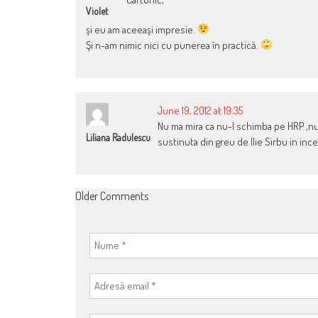
Violet
şi eu am aceeaşi impresie.
Şi n-am nimic nici cu punerea în practică.
June 19, 2012 at 19:35
Nu ma mira ca nu-l schimba pe HRP ,nu
Liliana Radulescu
sustinuta din greu de Ilie Sirbu in inc
COMMENT
Older Comments
NAVIGATION