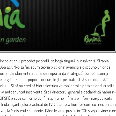
a încheiat anul precedet pe profit, se bagă singură-n insolvenţă. Strania
 deştepţi
. N-o să fac acum teoria plăţilor în avans şi a discount-urilor de
au comandandament naţional de importanţă strategică) cumpărătorii şi
nergetic. E inutil, poporul oricum le ştie pe toate. O să scriu doar că, în
ntului. Şi că nu cred că Hidroelectrica va mai primi o para chioară credite
-a autoanunţat insolvenţa. Şi că directorul general a declarat că habar n-
(OPSPI) a spus că nici nu confirmă, nici nu infirmă o informaţie publicată
e oglindă a şantajului practicat de TVR la adresa Romtelecom cu meciurile, în
ogaţi la Ministerul Economiei. Când le-am spus eu în 2005, aşa inginer cu