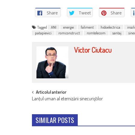
Share
Tweet
Share
Tagged
ANI
energie
faliment
hidoelectrica
insol
patapievici
romconstruct
romtelecom
santaj
sine
Victor Ciutacu
POST
Articolul anterior
Lanţul uman al eternizării sinecuriştilor
NAVIGATION
SIMILAR POSTS