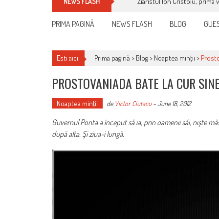
Ziaristul Ion Cristoiu, prima 
NEWS FLASH
PRIMA PAGINĂ
NEWS FLASH
BLOG
GUES
Esti aici:
Prima pagină >
Blog
>
Noaptea minţii
>
Prosto
PROSTOVANIADA BATE LA CUR SIN
Noaptea minţii
de
Victor Ciutacu
-
June 18, 2012
Guvernul Ponta a început să ia, prin oamenii săi, nişte măs
după alta. Şi ziua-i lungă.