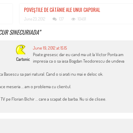
POVEŞTILE DE CĂTĂNIE ALE UNUI CAPORAL
June 23, 2012
137
10491
CUR SINECURIADA
”
June 19, 2012 at 15:15
Poate gresesc dar eu cand ma uit la Victor Ponta am
Cartonic
impresia ca o sa iasa Bogdan Teodorescu de undeva
 ca Basescu sa pari natural. Cand o si arati nu mai e deloc ok.
face meseria … am o problema cu clientul.
a TV pe Florian Bichir … care a scapat de barba. Nu si de clisee.