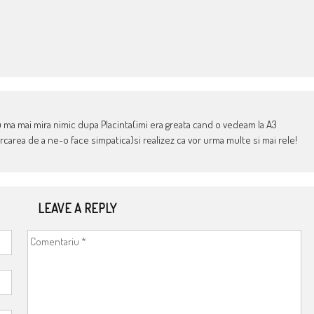
 ma mai mira nimic dupa Placinta(imi era greata cand o vedeam la A3
ercarea de a ne-o face simpatica)si realizez ca vor urma multe si mai rele!
LEAVE A REPLY