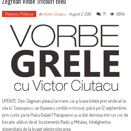
Zegrean Vinde Tricouri Bleu
Polemici Politice
71
5864
de
Victor Ciutacu
-
August 2, 2012
UPDATE: Deci Zegrean pleacă la mare, că-şi luase bilete prin sindicat la
vila lu' Ceauşescu, iar Basescu umblă-n tricouţ, până pe 12 septembrie,
prin curte, pe la Piata Galaţi? Patapievici şi-a dat demisia într-un cor de
bocate; alături de el, locotenenţii Radu şi Mihăieş. Intelighenţia
stipendiată de la buget jeleşte plecarea