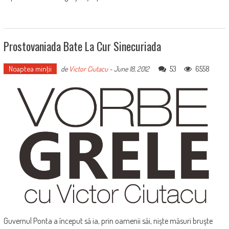
Prostovaniada Bate La Cur Sinecuriada
Noaptea minţii
53
6558
de
Victor Ciutacu
-
June 18, 2012
Guvernul Ponta a început să ia, prin oamenii săi, nişte măsuri bruşte