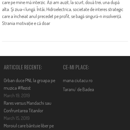
care pe mine mă interzic. Azi am auzit, la scurt, două trei, una după
alta. Şi ziua-i lungă. Întâi, Hidroelectrica, societate de interes strategic
care a încheiat anul precedet pe profit, se bagă singură-n insolvenţă.
Strania motivaţie e că doar
ARTICOLE RECENTE:
CE-MI PLACE:
Orban duce PNL la groapa pe
mana.ciutacu.ro
muzica #Rezist
Taranu’ de Badea
March 19, 2019
Rares versus Mandachi sau
Confruntarea Titanilor
March 15, 2019
Moroiul care bântuie liber pe