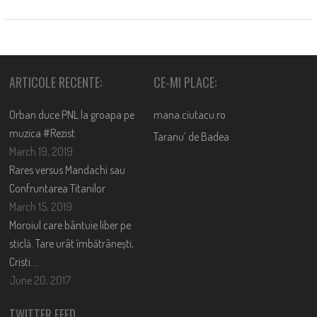
ARTICOLE RECENTE:
CE-MI PLACE:
Orban duce PNL la groapa pe
mana.ciutacu.ro
muzica #Rezist
Taranu’ de Badea
March 19, 2019
Rares versus Mandachi sau
Confruntarea Titanilor
March 15, 2019
Moroiul care bântuie liber pe
sticlă. Tare urât îmbătrânești,
Cristi….
June 20, 2017
TWITTER FEED