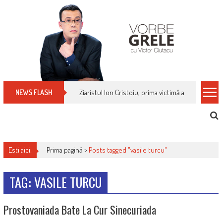
Skip
to
content
Ziaristul Ion Cristoiu, prima victimă a noi cenzuri 
NEWS FLASH
Esti aici:
Prima pagină >
Posts tagged "vasile turcu"
TAG: VASILE TURCU
Prostovaniada Bate La Cur Sinecuriada