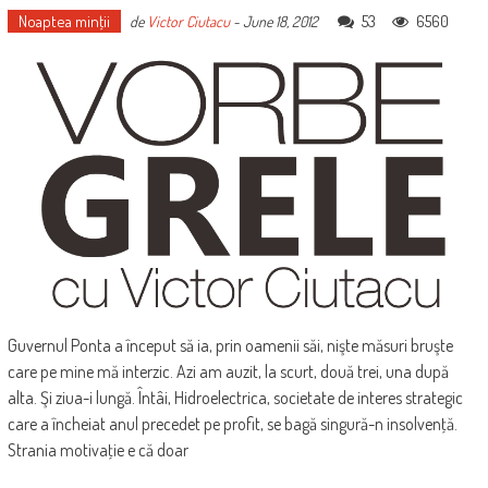
Noaptea minţii
53
6560
de
Victor Ciutacu
-
June 18, 2012
Guvernul Ponta a început să ia, prin oamenii săi, nişte măsuri bruşte
care pe mine mă interzic. Azi am auzit, la scurt, două trei, una după
alta. Şi ziua-i lungă. Întâi, Hidroelectrica, societate de interes strategic
care a încheiat anul precedet pe profit, se bagă singură-n insolvenţă.
Strania motivaţie e că doar