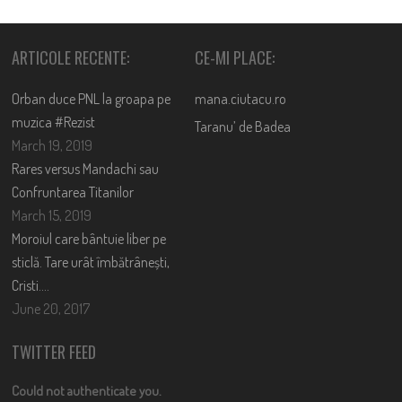
ARTICOLE RECENTE:
CE-MI PLACE:
Orban duce PNL la groapa pe
mana.ciutacu.ro
muzica #Rezist
Taranu’ de Badea
March 19, 2019
Rares versus Mandachi sau
Confruntarea Titanilor
March 15, 2019
Moroiul care bântuie liber pe
sticlă. Tare urât îmbătrânești,
Cristi….
June 20, 2017
TWITTER FEED
Could not authenticate you.