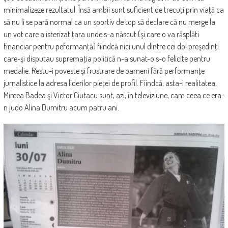
minimalizeze rezultatul. Însă ambii sunt suficient de trecuţi prin viaţă ca
să nu li se pară normal ca un sportiv de top să declare că nu merge la
un vot care a isterizat ţara unde s-a născut (şi care o va răsplăti
financiar pentru peformanţă) fiindcă nici unul dintre cei doi preşedinţi
care-şi disputau supremaţia politică n-a sunat-o s-o felicite pentru
medalie. Restu-i poveste şi frustrare de oameni fără performanţe
jurnalistice la adresa liderilor pieţei de profil. Fiindcă, asta-i realitatea,
Mircea Badea şi Victor Ciutacu sunt, azi, în televiziune, cam ceea ce era-
n judo Alina Dumitru acum patru ani.