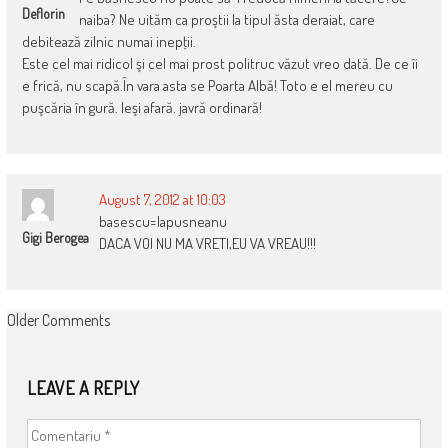
Deflorin
naiba? Ne uităm ca proştii la tipul ăsta deraiat, care
debitează zilnic numai inepţii.
Este cel mai ridicol şi cel mai prost politruc văzut vreo dată. De ce îi
e frică, nu scapă.În vara asta se Poarta Albă! Toto e el mereu cu
puşcăria în gură. Ieşi afară. javră ordinară!
August 7, 2012 at 10:03
basescu=lapusneanu
Gigi Berogea
DACA VOI NU MA VRETI,EU VA VREAU!!!
COMMENT
Older Comments
NAVIGATION
LEAVE A REPLY