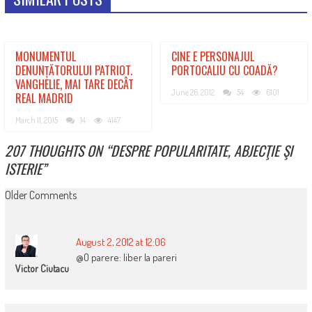
MONUMENTUL
CINE E PERSONAJUL
DENUNȚĂTORULUI PATRIOT.
PORTOCALIU CU COADĂ?
VANGHELIE, MAI TARE DECÂT
June 26, 2012
54
6101
REAL MADRID
March 11, 2015
14
4147
207 THOUGHTS ON “
DESPRE POPULARITATE, ABJECŢIE ŞI
ISTERIE
”
COMMENT
Older Comments
NAVIGATION
August 2, 2012 at 12:06
@O parere: liber la pareri
Victor Ciutacu