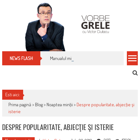
Skip
to
content
Manualul micului cititor de facturi: nu plăti nimic 
NEWS FLASH
Esti aici:
Prima pagină >
Blog
>
Noaptea minţii
>
Despre popularitate, abjecţie şi
isterie
DESPRE POPULARITATE, ABJECŢIE ŞI ISTERIE