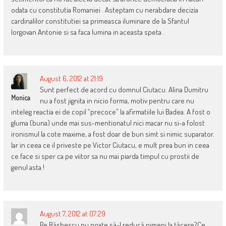
odata cu constitutia Romaniei . Asteptam cu nerabdare decizia
cardinalilor constitutiei sa primeasca iluminare de la Sfantul
Iorgovan Antonie si sa faca lumina in aceasta speta .
August 6, 2012 at 21:19
Sunt perfect de acord cu domnul Ciutacu. Alina Dumitru
Monica
nu a fost jignita in nicio forma, motiv pentru care nu
inteleg reactia ei de copil “precoce” la afirmatiile lui Badea. A fost o
gluma (buna) unde mai sus-mentionatul nici macar nu si-a folost
ironismul la cote maxime, a fost doar de bun simt si nimic suparator.
Iar in ceea ce il priveste pe Victor Ciutacu, e mult prea bun in ceea
ce face si sper ca pe viitor sa nu mai piarda timpul cu prostii de
genul asta !
August 7, 2012 at 07:29
Pe Băshescu nu poate să-l reducă nimeni la tăcere?Ce