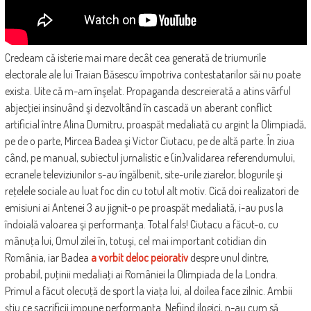
Credeam că isterie mai mare decât cea generată de triumurile
electorale ale lui Traian Băsescu împotriva contestatarilor săi nu poate
exista. Uite că m-am înşelat. Propaganda descreierată a atins vârful
abjecţiei insinuând şi dezvoltând în cascadă un aberant conflict
artificial între Alina Dumitru, proaspăt medaliată cu argint la Olimpiadă,
pe de o parte, Mircea Badea şi Victor Ciutacu, pe de altă parte. În ziua
când, pe manual, subiectul jurnalistic e (in)validarea referendumului,
ecranele televiziunilor s-au îngălbenit, site-urile ziarelor, blogurile şi
reţelele sociale au luat foc din cu totul alt motiv. Cică doi realizatori de
emisiuni ai Antenei 3 au jignit-o pe proaspăt medaliată, i-au pus la
îndoială valoarea şi performanţa. Total fals! Ciutacu a făcut-o, cu
mânuţa lui, Omul zilei în, totuşi, cel mai important cotidian din
România, iar Badea
a vorbit deloc peiorativ
despre unul dintre,
probabil, puţinii medaliaţi ai României la Olimpiada de la Londra.
Primul a făcut olecuţă de sport la viaţa lui, al doilea face zilnic. Ambii
ştiu ce sacrificii impune performanţa. Nefiind ilogici, n-au cum să