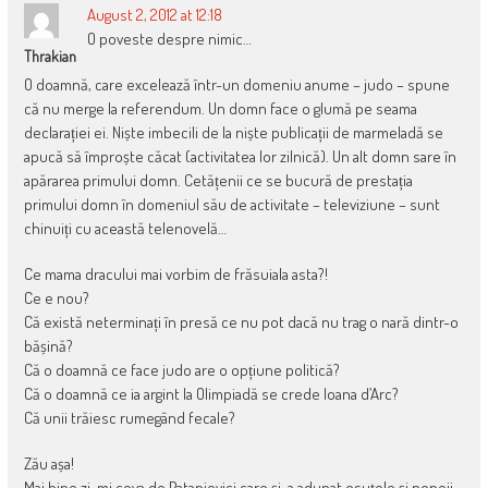
August 2, 2012 at 12:18
O poveste despre nimic…
Thrakian
O doamnă, care excelează într-un domeniu anume – judo – spune
că nu merge la referendum. Un domn face o glumă pe seama
declarației ei. Niște imbecili de la niște publicații de marmeladă se
apucă să împroște căcat (activitatea lor zilnică). Un alt domn sare în
apărarea primului domn. Cetățenii ce se bucură de prestația
primului domn în domeniul său de activitate – televiziune – sunt
chinuiți cu această telenovelă…
Ce mama dracului mai vorbim de frăsuiala asta?!
Ce e nou?
Că există neterminați în presă ce nu pot dacă nu trag o nară dintr-o
bășină?
Că o doamnă ce face judo are o opțiune politică?
Că o doamnă ce ia argint la Olimpiadă se crede Ioana d’Arc?
Că unii trăiesc rumegând fecale?
Zău așa!
Mai bine zi-mi ceva de Patapievici care și-a adunat osuțele și poneii