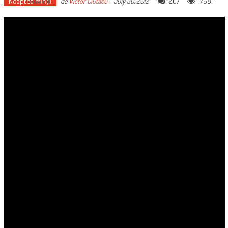
Noaptea minţii
207
17681
de
Victor Ciutacu
-
July 30, 2012