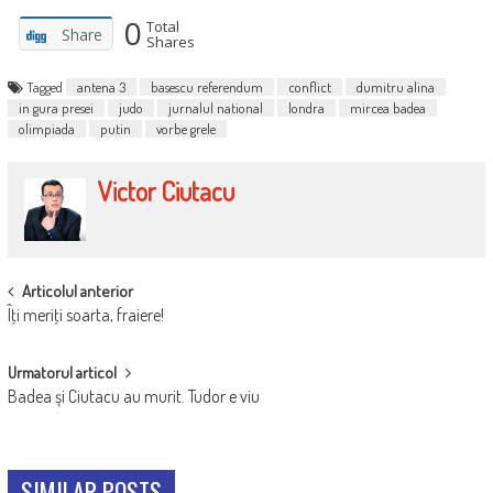
0
Total
Share
Shares
Tagged
antena 3
basescu referendum
conflict
dumitru alina
in gura presei
judo
jurnalul national
londra
mircea badea
olimpiada
putin
vorbe grele
Victor Ciutacu
POST
Articolul anterior
Îţi meriţi soarta, fraiere!
NAVIGATION
Urmatorul articol
Badea şi Ciutacu au murit. Tudor e viu
SIMILAR POSTS