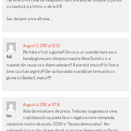
cu zvastică și a întins-o de la ICR.
Sau despre orice altceva…
August 2, 2012 at 12:22
Ma frate a fost o gluma!!! De ce e un scandal mare pe o
Adi
banala gluma are olimpica noastra Alina Dumitru s-a
suparat din cauza ca o doare adevaru!! A pierdut meciul!! In fine e
bine ca a luat argintul!! Dar sa faca atata scandal pe tema asta cu
gluma lui Badea E imatur!!!!
August 4, 2012 at 07:51
Asta da intoxicare de presa. Trebuiau sa gaseasca ceva
Ion
criptobasistii sa poata face o legatura intre olimpiada,
campionii nostrii de acolo, COSR si “flacara democratiei” Am
setimentul ca nu fac alceva decat sa arunce democratia in flacari