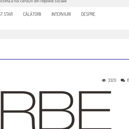
victimă a noi cenzuri din rețelele sociale
T STAR
CĂLĂTORII
INTERVIURI
DESPRE
3320
1