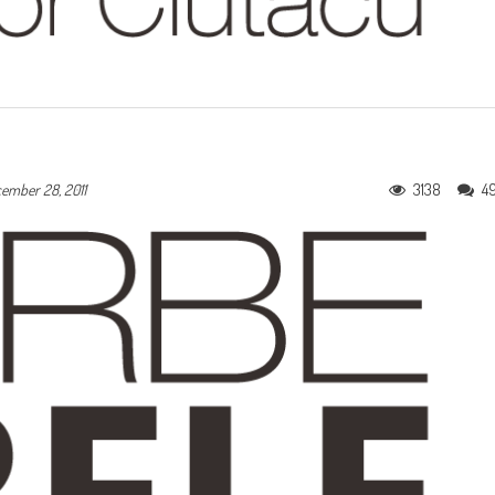
3138
4
ember 28, 2011