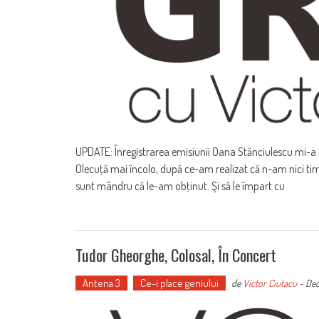
UPDATE: Înregistrarea emisiunii Oana Stănciulescu mi-a f
Olecuţă mai încolo, după ce-am realizat că n-am nici tim
sunt mândru că le-am obţinut. Şi să le împart cu
Tudor Gheorghe, Colosal, În Concert
Antena 3
Ce-i place geniului
de
Victor Ciutacu
-
Dec