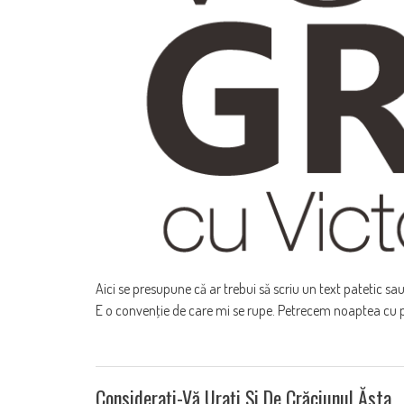
Aici se presupune că ar trebui să scriu un text patetic sa
E o convenţie de care mi se rupe. Petrecem noaptea cu pr
Consideraţi-Vă Uraţi Şi De Crăciunul Ăsta