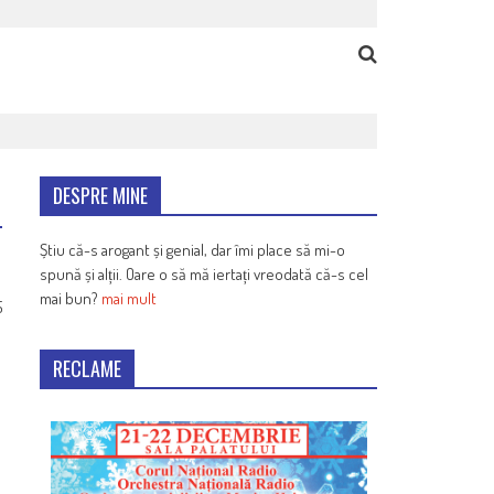
DESPRE MINE
Știu că-s arogant și genial, dar îmi place să mi-o
spună și alții. Oare o să mă iertați vreodată că-s cel
mai bun?
mai mult
5
RECLAME