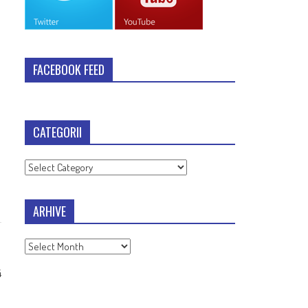
FACEBOOK FEED
CATEGORII
Categorii
ARHIVE
Arhive
4