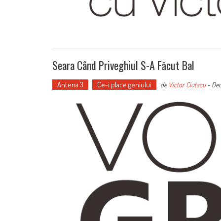
Seara Când Priveghiul S-A Făcut Bal
Antena 3
Ce-i place geniului
de
Victor Ciutacu
-
Dec