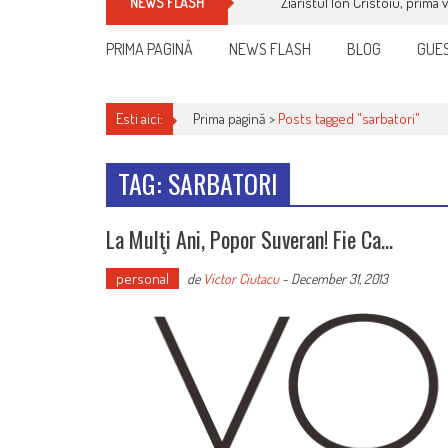
Ziaristul Ion Cristoiu, prima 
NEWS FLASH
PRIMA PAGINĂ
NEWS FLASH
BLOG
GUES
Esti aici:
Prima pagină >
Posts tagged "sarbatori"
TAG: SARBATORI
La Mulţi Ani, Popor Suveran! Fie Ca…
personal
de
Victor Ciutacu
-
December 31, 2013