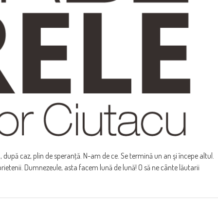
u, după caz, plin de speranţă. N-am de ce. Se termină un an şi începe altul.
ietenii. Dumnezeule, asta facem lună de lună! O să ne cânte lăutarii