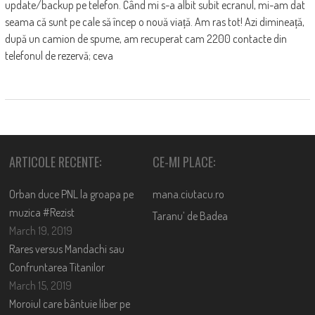
update/backup pe telefon. Când mi s-a albit subit ecranul, mi-am dat
seama că sunt pe cale să încep o nouă viață. Am ras tot! Azi dimineață,
după un camion de spume, am recuperat cam 2200 contacte din
telefonul de rezervă; ceva
ARTICOLE RECENTE:
CE-MI PLACE:
Orban duce PNL la groapa pe
mana.ciutacu.ro
muzica #Rezist
Taranu’ de Badea
March 19, 2019
Rares versus Mandachi sau
Confruntarea Titanilor
March 15, 2019
Moroiul care bântuie liber pe