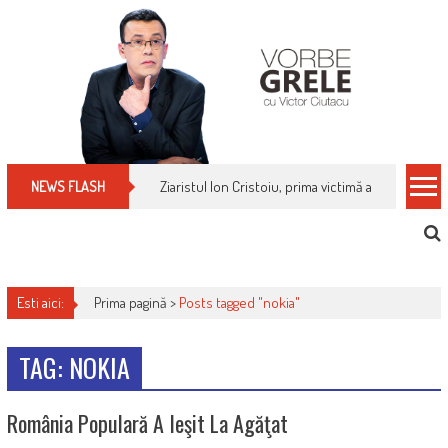
Skip
to
content
Ziaristul Ion Cristoiu, prima victimă a noi cenzuri 
NEWS FLASH
Esti aici:
Prima pagină >
Posts tagged "nokia"
TAG: NOKIA
România Populară A Ieşit La Agăţat