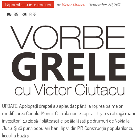
Papornita cu intelepciuni
de
Victor Ciutacu
-
September 29, 2011
65
6153
UPDATE: Apologeţii dreptei au aplaudat până la roşirea palmelor
modificarea Codului Muncii. Cică ăla nou e capitalist şi o să atragă marii
investitori. Eu zic să-i plătească ei pe ăia lăsaţi pe drumuri de Nokia la
Jucu. Şi să pună popularii banii lipsă din PIB Construcţia popularilor cu
liceul la bază şi