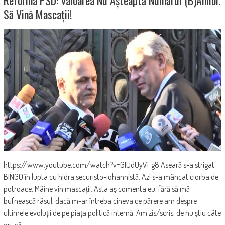
Să Vină Mascații!
https://www.youtube.com/watch?v=GIUdUyVi_g8 Aseară s-a strigat
BINGO în lupta cu hidra securisto-iohannistă. Azi s-a mâncat ciorba de
potroace. Mâine vin mascații. Asta aș comenta eu, fără să mă
bufnească râsul, dacă m-ar întreba cineva ce părere am despre
ultimele evoluții de pe piața politică internă. Am zis/scris, de nu știu câte
ori, că