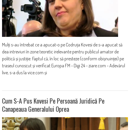
Mulți s-au întrebat ce a apucat-o pe Codruța Kovesi de s-a apucat să
dea intreviuri în zone teoretic irelevante pentru publicul amator de
politică și justiție. Faptul că, în loc să presteze (conform obișnuinței) pe
traseul cunoscut și verificat Europa FM - Digi 24 - ziare.com - Adevărul
live, s-a dus la vice.com și
Cum S-A Pus Kovesi Pe Persoană Juridică Pe
Canapeaua Generalului Oprea