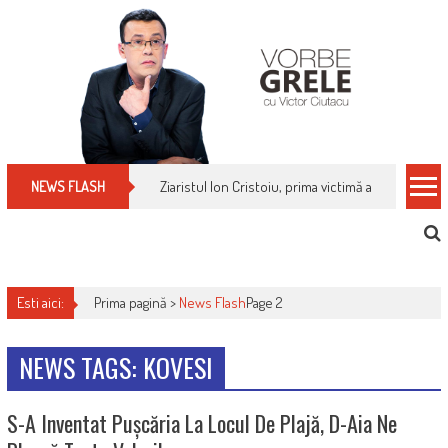
Skip
to
content
Ziaristul Ion Cristoiu, prima victimă a noi cenzuri 
NEWS FLASH
Esti aici:
Prima pagină >
News Flash
Page 2
NEWS TAGS: KOVESI
S-A Inventat Pușcăria La Locul De Plajă, D-Aia Ne