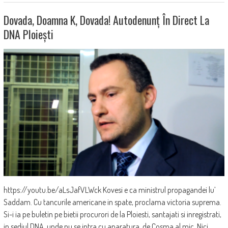
Dovada, Doamna K, Dovada! Autodenunț În Direct La
DNA Ploiești
https://youtu.be/aLsJafVLWck Kovesi e ca ministrul propagandei lu’
Saddam. Cu tancurile americane in spate, proclama victoria suprema.
Si-i ia pe buletin pe bietii procurori de la Ploiesti, santajati si inregistrati,
in sediul DNA, unde nu se intra cu aparatura, de Cosma al mic. Nici