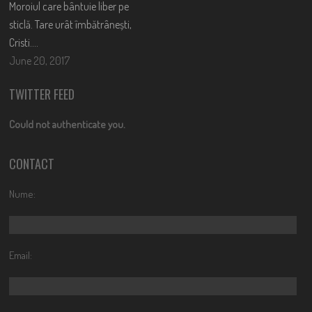
Moroiul care bântuie liber pe
sticlă. Tare urât îmbătrânești,
Cristi….
June 20, 2017
TWITTER FEED
Could not authenticate you.
CONTACT
Nume:
Email: