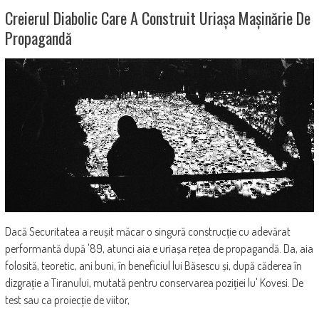
Creierul Diabolic Care A Construit Uriașa Mașinărie De
Propagandă
Dacă Securitatea a reușit măcar o singură construcție cu adevărat
performantă după '89, atunci aia e uriașa rețea de propagandă. Da, aia
folosită, teoretic, ani buni, în beneficiul lui Băsescu și, după căderea în
dizgrație a Tiranului, mutată pentru conservarea poziției lu' Kovesi. De
test sau ca proiecție de viitor,