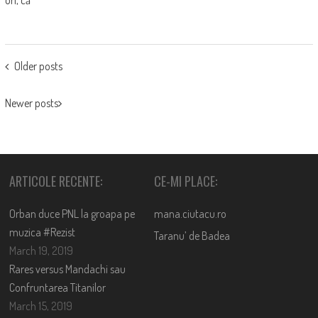
POSTS
Older posts
NAVIGATION
Newer posts
ARTICOLE RECENTE:
CE-MI PLACE:
Orban duce PNL la groapa pe
mana.ciutacu.ro
muzica #Rezist
Taranu’ de Badea
March 19, 2019
Rares versus Mandachi sau
Confruntarea Titanilor
March 15, 2019