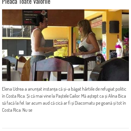
Pleacă Toate Valorile
Elena Udrea a anunțat instanța că și-a băgat hârtiile de refugiat politic
în Costa Rica. Și că mai vine la Paștele Cailor. Mă aștept ca și Alina Bica
să facă la fel. Iar acum aud că cică ar fi și Diacomatu pe goană și tot în
Costa Rica. Nu se