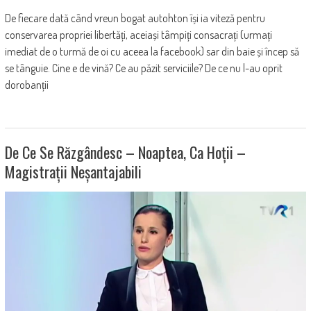
De fiecare dată când vreun bogat autohton își ia viteză pentru
conservarea propriei libertăți, aceiași tâmpiți consacrați (urmați
imediat de o turmă de oi cu aceea la facebook) sar din baie și încep să
se tânguie. Cine e de vină? Ce au păzit serviciile? De ce nu l-au oprit
dorobanții
De Ce Se Răzgândesc – Noaptea, Ca Hoții –
Magistrații Neșantajabili