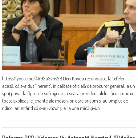
https://youtu.be/4A93a3vpsS8 Deci Kovesi recunoaște, la tefelei
acasă, că s-a dus "inerent", în calitate oficială de procuror general, la un
șpriț privat la Oprea în sufragerie; în seara prezidențialelor. Și răstoarnă
toate explicațiile jenante ale mesenilor, care oricum s-au umplut de
ridicol anunțând că s-au văzut și ei la una mică și-un
Reforma PSD: Valoarea Nu Așteaptă Numărul (b)anilor.