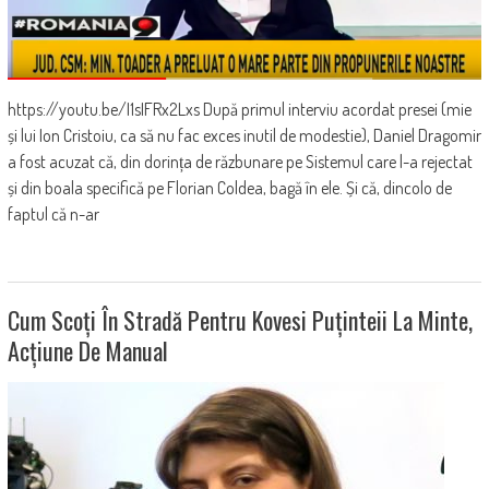
https://youtu.be/I1sIFRx2Lxs După primul interviu acordat presei (mie
și lui Ion Cristoiu, ca să nu fac exces inutil de modestie), Daniel Dragomir
a fost acuzat că, din dorința de răzbunare pe Sistemul care l-a rejectat
și din boala specifică pe Florian Coldea, bagă în ele. Și că, dincolo de
faptul că n-ar
Cum Scoți În Stradă Pentru Kovesi Puținteii La Minte,
Acțiune De Manual