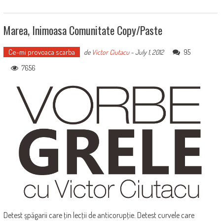
Marea, Inimoasa Comunitate Copy/paste
Ce-mi provoaca scarba
95
de
Victor Ciutacu
-
July 1, 2012
7656
Detest şpăgarii care ţin lecţii de anticorupţie. Detest curvele care