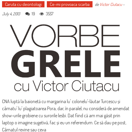
Caruta cu deontologi
Ce-mi provoaca scarba
de
Victor Ciutacu
-
19
3557
July 4, 2013
CNA luptă la baionetă cu margarina lu' colonelu'-lăutar Turcescu și
cârnatu' lu' plagiatoarea Pora, dar, în paralel, nu consideră de amendat
show-urile grobiene cu surorile lesbi. Dat fiind că am mai găsit prin
laptop o imagine sugetivă, fac și eu un referendum. Ce să dau pe post,
Cârnatul revine sau ceva