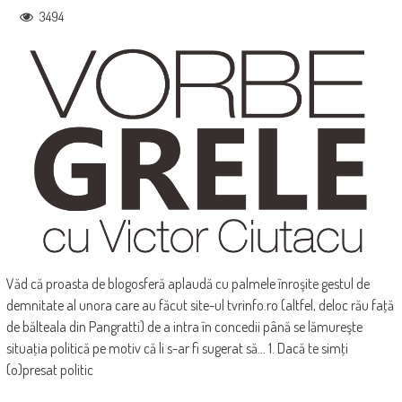
3494
Văd că proasta de blogosferă aplaudă cu palmele înroşite gestul de
demnitate al unora care au făcut site-ul tvrinfo.ro (altfel, deloc rău faţă
de bălteala din Pangratti) de a intra în concedii până se lămureşte
situaţia politică pe motiv că li s-ar fi sugerat să... 1. Dacă te simţi
(o)presat politic