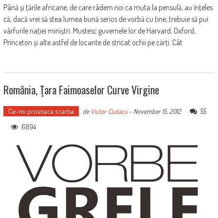
Până şi ţările africane, de care râdem noi ca muta la pensulă, au înţeles
că, dacă vrei să stea lumea bună serios de vorbă cu tine, trebuie să pui
vârfurile naţiei miniştri. Mustesc guvernele lor de Harvard, Oxford,
Princeton şi alte astfel de locante de stricat ochii pe cărţi. Cât
România, Ţara Faimoaselor Curve Virgine
Ce-mi provoaca scarba
55
de
Victor Ciutacu
-
November 15, 2012
6894