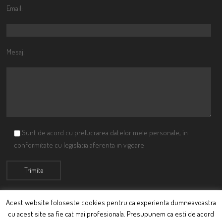
Email:
Mesaj:
Sunt de acord cu prelucrarea datelor mele personale, in
conformitate cu legislatia aferenta in vigoare
Acest website foloseste cookies pentru ca experienta dumneavoastra
cu acest site sa fie cat mai profesionala. Presupunem ca esti de acord
© Ciutacu 2015 Parte a Imperiului Ciutacesc.