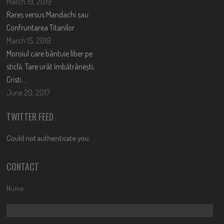
March 19, 2019
Rares versus Mandachi sau
Confruntarea Titanilor
March 15, 2019
Moroiul care bântuie liber pe
sticlă. Tare urât îmbătrânești,
Cristi….
June 20, 2017
TWITTER FEED
Could not authenticate you.
CONTACT
Nume: