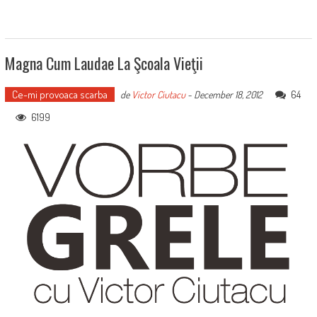
Magna Cum Laudae La Şcoala Vieţii
Ce-mi provoaca scarba
64
de
Victor Ciutacu
-
December 18, 2012
6199