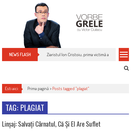
Skip
to
content
Ziaristul Ion Cristoiu, prima victimă a noi cenzuri 
NEWS FLASH
Esti aici:
Prima pagină >
Posts tagged "plagiat"
TAG: PLAGIAT
Linșaj: Salvați Cârnatul, Că Și El Are Suflet