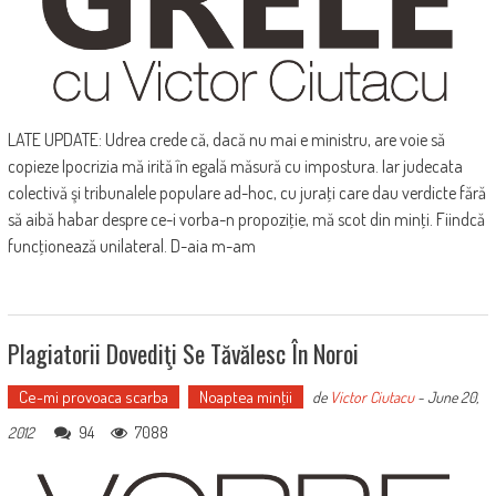
LATE UPDATE: Udrea crede că, dacă nu mai e ministru, are voie să
copieze Ipocrizia mă irită în egală măsură cu impostura. Iar judecata
colectivă şi tribunalele populare ad-hoc, cu juraţi care dau verdicte fără
să aibă habar despre ce-i vorba-n propoziţie, mă scot din minţi. Fiindcă
funcţionează unilateral. D-aia m-am
Plagiatorii Dovediţi Se Tăvălesc În Noroi
Ce-mi provoaca scarba
Noaptea minţii
de
Victor Ciutacu
-
June 20,
94
7088
2012