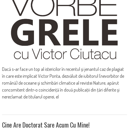
Dacă s-ar face un top al istericilor în recentul şi jenantul caz de plagiat
în care este implicat Victor Ponta, dezvăluit de iubitorul (nevorbitor de
română) de oceane şi schimbări climatice al revistei Nature, apărut
concomitent dintr-o coincidenţă în două publicaţii din ţări diferite şi
nereclamat de titularul operei, el
Cine Are Doctorat Sare Acum Cu Mine!