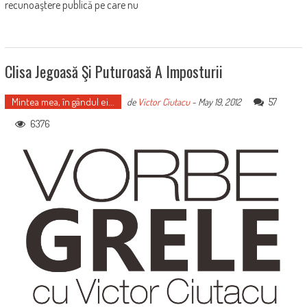
recunoaştere publică pe care nu
Clisa Jegoasă Şi Puturoasă A Imposturii
Mintea mea, în gândul ei...
57
de
Victor Ciutacu
-
May 19, 2012
6376