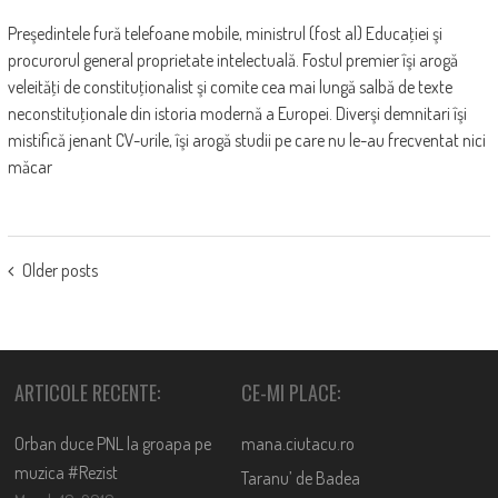
Preşedintele fură telefoane mobile, ministrul (fost al) Educaţiei şi
procurorul general proprietate intelectuală. Fostul premier îşi arogă
veleităţi de constituţionalist şi comite cea mai lungă salbă de texte
neconstituţionale din istoria modernă a Europei. Diverşi demnitari îşi
mistifică jenant CV-urile, îşi arogă studii pe care nu le-au frecventat nici
măcar
POSTS
Older posts
NAVIGATION
ARTICOLE RECENTE:
CE-MI PLACE:
Orban duce PNL la groapa pe
mana.ciutacu.ro
muzica #Rezist
Taranu’ de Badea