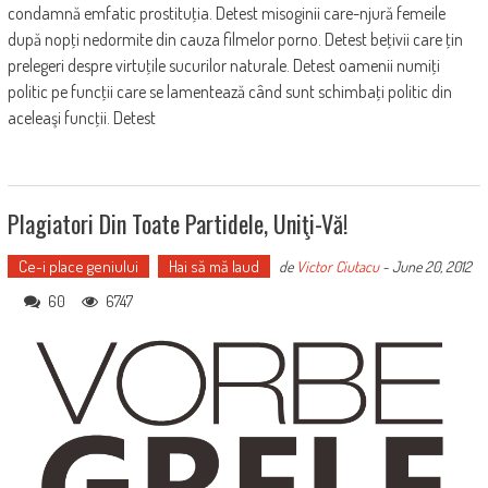
condamnă emfatic prostituţia. Detest misoginii care-njură femeile
după nopţi nedormite din cauza filmelor porno. Detest beţivii care ţin
prelegeri despre virtuţile sucurilor naturale. Detest oamenii numiţi
politic pe funcţii care se lamentează când sunt schimbaţi politic din
aceleaşi funcţii. Detest
Plagiatori Din Toate Partidele, Uniţi-Vă!
Ce-i place geniului
Hai să mă laud
de
Victor Ciutacu
-
June 20, 2012
60
6747