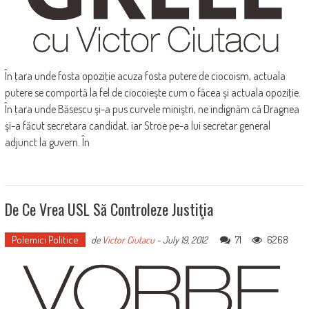
În ţara unde fosta opoziţie acuza fosta putere de ciocoism, actuala
putere se comportă la fel de ciocoieşte cum o făcea şi actuala opoziţie.
În ţara unde Băsescu şi-a pus curvele miniştri, ne indignăm că Dragnea
şi-a făcut secretara candidat, iar Stroe pe-a lui secretar general
adjunct la guvern. În
De Ce Vrea USL Să Controleze Justiţia
Polemici Politice
71
6268
de
Victor Ciutacu
-
July 19, 2012