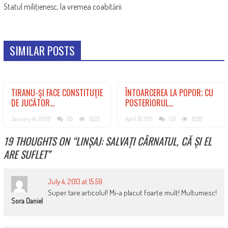
Statul miliţienesc, la vremea coabitării
SIMILAR POSTS
TIRANU-ŞI FACE CONSTITUŢIE
ÎNTOARCEREA LA POPOR; CU
DE JUCĂTOR…
POSTERIORUL…
January 14, 2009
65
6225
April 18, 2011
133
8228
19 THOUGHTS ON “
LINȘAJ: SALVAȚI CÂRNATUL, CĂ ȘI EL
ARE SUFLET
”
July 4, 2013 at 15:59
Super tare articolul! Mi-a placut foarte mult! Multumesc!
Sora Daniel