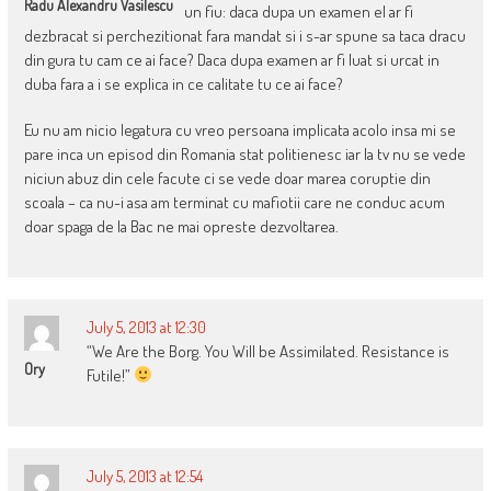
Radu Alexandru Vasilescu
un fiu: daca dupa un examen el ar fi
dezbracat si perchezitionat fara mandat si i s-ar spune sa taca dracu
din gura tu cam ce ai face? Daca dupa examen ar fi luat si urcat in
duba fara a i se explica in ce calitate tu ce ai face?
Eu nu am nicio legatura cu vreo persoana implicata acolo insa mi se
pare inca un episod din Romania stat politienesc iar la tv nu se vede
niciun abuz din cele facute ci se vede doar marea coruptie din
scoala – ca nu-i asa am terminat cu mafiotii care ne conduc acum
doar spaga de la Bac ne mai opreste dezvoltarea.
July 5, 2013 at 12:30
“We Are the Borg. You Will be Assimilated. Resistance is
Ory
Futile!”
July 5, 2013 at 12:54