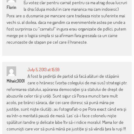
Eu votez clar pentru carnat pentru ca ma atrag doua lucruri
Florin
la dna.(dupa modul in care mananca ma cam indoiesc)
Pora: are o dusmanie pe mancare care tradeaza niste suferinte mai
vechi si, al doilea, daca ne gandim ca evenimentele astea pe unde a
fost surprinsa cu “carnatul” in gura erau organizate de pdlici, putem
merge pe o logica simpla si sa afirmam fara greseala ca un caine
recunoaste de stapan pe cel care il hraneste.
July 5, 2013 at 15:59
A fost la şedinţă de partid să facă alături de stăpânii
Mihaic3001
care o hrănesc (vorba colegului de mai sus) strategii ptr.
reformarea statului, apărarea democraţiei şi a statului de drept de
abuzurile celor răi şi urâţi. Sunt sigur că Pora a muncit tare mult
acolo, pe brânci săraca, dar cei care doresc să pună mâna pe
justiţie, sunt nişte răutăţi ; au fotografiat-o pe Pora exact când era şi
ea într-o meritată pauză de masă. Las` că-i face colonelu nişte
spălături tandre şi delicate labe 1tv să-i ridice moralul. Mama lor de
comunişti care vor să pună mână pe justiţie şi să vândă ţara la ruşi !!!