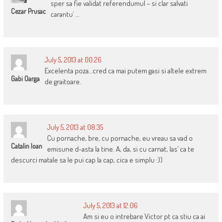
sper sa fie validat referendumul – si clar salvati
Cezar Prusac
carantu` …
July 5, 2013 at 00:26
Excelenta poza…cred ca mai putem gasi si altele extrem
Gabi Oarga
de graitoare.
July 5, 2013 at 08:35
Cu pornache, bre, cu pornache, eu vreau sa vad o
Catalin Ioan
emisune d-asta la tine. A, da, si cu carnat, las’ ca te
descurci matale sa le pui cap la cap, cica e simplu :))
July 5, 2013 at 12:06
Am si eu o intrebare Victor pt ca stiu ca ai