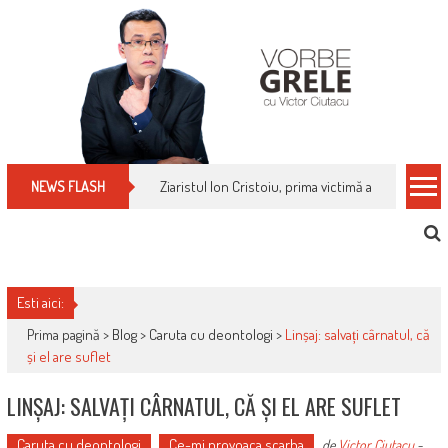
Skip
to
content
Ziaristul Ion Cristoiu, prima victimă a noi cenzuri 
NEWS FLASH
Esti aici:
Prima pagină >
Blog
>
Caruta cu deontologi
>
Linșaj: salvați cârnatul, că
și el are suflet
LINȘAJ: SALVAȚI CÂRNATUL, CĂ ȘI EL ARE SUFLET
Caruta cu deontologi
Ce-mi provoaca scarba
de
Victor Ciutacu
-