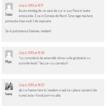
July 4, 2013 at 16:17
Acum inteleg de ce sare de cur in sus Pora in toate
Cezar
emisiunile. E ca in Coreea de Nord. Cine rage mai tare
primeste (mai mult ) de mancare.
Sa-ti potoloasca foamea, madam!
July 4, 2013 at 16:59
“nu consideră de amendat show-urile grobiene cu
Phyo
surorile lesbi” Taci,ca-i cu carnatul !
July 4, 2013 at 18:23
da’ ii e foame tare lu’ madam si vad ca-i place carnatul de
Ioana
numa’ asta-i food porn nu alta