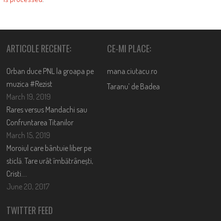
ARTICOLE RECENTE:
CE-MI PLACE:
Orban duce PNL la groapa pe
mana.ciutacu.ro
muzica #Rezist
Taranu’ de Badea
March 19, 2019
Rares versus Mandachi sau
Confruntarea Titanilor
March 15, 2019
Moroiul care bântuie liber pe
sticlă. Tare urât îmbătrânești,
Cristi….
June 20, 2017
TWITTER FEED