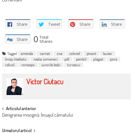
Share
Tweet
Share
Share
0
Total
Share
Shares
Tagged
amenda
carnat
cna
colonel
jenant
lautar
linsaj mediatic
nadia comaneci
pdl
penibil
plagiat
pora
ridicol
romexpo
surorile lesbi
turcescu
Victor Ciutacu
POST
Articolul anterior
Denigrarea misogină: linșajul cârnatului
NAVIGATION
Urmatorul articol