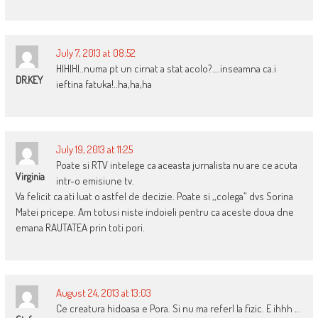
July 7, 2013 at 08:52
HIHIHI..numa pt un cirnat a stat acolo?….inseamna ca.i
DR.KEY
ieftina fatuka!..ha,ha,ha
July 19, 2013 at 11:25
Poate si RTV intelege ca aceasta jurnalista nu are ce acuta
Virginia
intr-o emisiune tv.
Va felicit ca ati luat o astfel de decizie. Poate si ,,colega” dvs Sorina
Matei pricepe. Am totusi niste indoieli pentru ca aceste doua dne
emana RAUTATEA prin toti pori.
August 24, 2013 at 13:03
Ce creatura hidoasa e Pora. Si nu ma referl la fizic. E ihhh …