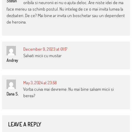
Stefan
oribila si neuronii ei nu o ajuta deloc. Are niste idei de ma
face mereu sa schimb postul. Nu inteleg de ce o mai invita lumea la
dezbateri. De ce? Mai bine ar invita un boschetar sau un dependent
de heroina.
December 9, 2023 at 01:17
Salvati micii cu mustar
Andrey
May 3, 2024 at 23:58
Vorba cuiva mai devreme: Nu mai bine salvam micii si
Dana S.
berea?
LEAVE A REPLY