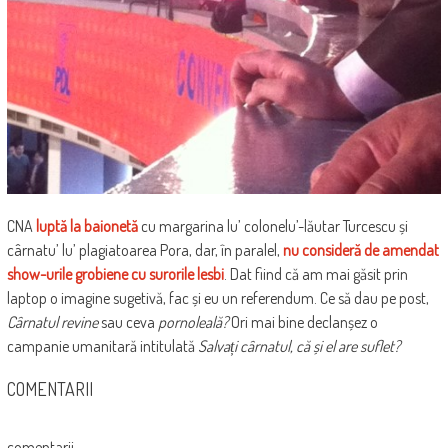
CNA
luptă la baionetă
cu margarina lu’ colonelu’-lăutar Turcescu și
cârnatu’ lu’ plagiatoarea Pora, dar, în paralel,
nu consideră de amendat
show-urile grobiene cu surorile lesbi
. Dat fiind că am mai găsit prin
laptop o imagine sugetivă, fac și eu un referendum. Ce să dau pe post,
Cârnatul revine
sau ceva
pornoleală?
Ori mai bine declanșez o
campanie umanitară intitulată
Salvați cârnatul, că și el are suflet?
COMENTARII
comentarii