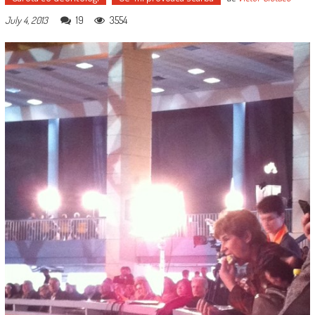
19
3554
July 4, 2013