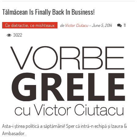
Tălmăcean Is Finally Back In Business!
Ce dixtractie, ce mishteaux
11
de
Victor Ciutacu
-
June 5, 2014
3022
Asta-i știrea politică a săptămânii! Sper că intră-n echipă și Izaura &
Ambasador...