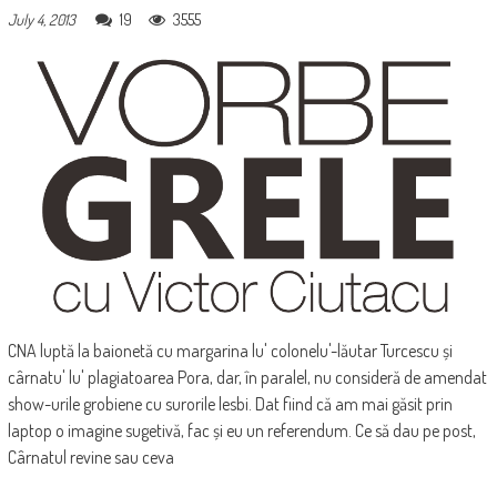
19
3555
July 4, 2013
CNA luptă la baionetă cu margarina lu' colonelu'-lăutar Turcescu și
cârnatu' lu' plagiatoarea Pora, dar, în paralel, nu consideră de amendat
show-urile grobiene cu surorile lesbi. Dat fiind că am mai găsit prin
laptop o imagine sugetivă, fac și eu un referendum. Ce să dau pe post,
Cârnatul revine sau ceva