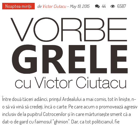
Noaptea minţii
44
6587
de
Victor Ciutacu
-
May 19, 2015
Între două tăceri adânci, prințul Ardealului a mai comis, tot în liniște, n-
o să vă vină să credeți, încă o carte. Pe care acum o promovează agresiv
inclusiv de la pupitrul Cotrocenilor și în care mărturisește smerit că a
dat-o de gard cu faimosul "ghinion". Dar, ca tot politicianul, fie