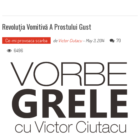
Revoluţia Vomitivă A Prostului Gust
Ce-mi provoaca scarba
70
de
Victor Ciutacu
-
May 3, 2014
6496