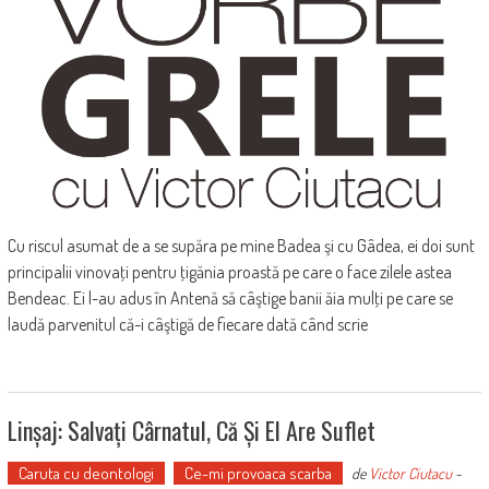
Cu riscul asumat de a se supăra pe mine Badea şi cu Gâdea, ei doi sunt
principalii vinovaţi pentru ţigănia proastă pe care o face zilele astea
Bendeac. Ei l-au adus în Antenă să câştige banii ăia mulţi pe care se
laudă parvenitul că-i câştigă de fiecare dată când scrie
Linșaj: Salvați Cârnatul, Că Și El Are Suflet
Caruta cu deontologi
Ce-mi provoaca scarba
de
Victor Ciutacu
-