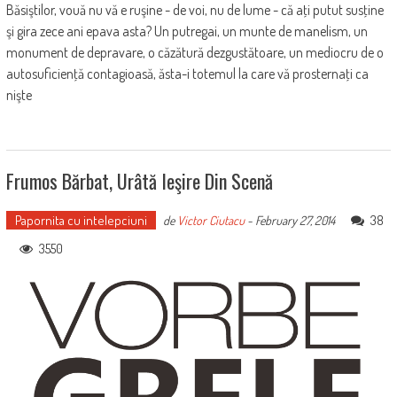
Băsiştilor, vouă nu vă e ruşine - de voi, nu de lume - că aţi putut susţine
şi gira zece ani epava asta? Un putregai, un munte de manelism, un
monument de depravare, o căzătură dezgustătoare, un mediocru de o
autosuficienţă contagioasă, ăsta-i totemul la care vă prosternaţi ca
nişte
Frumos Bărbat, Urâtă Ieşire Din Scenă
Papornita cu intelepciuni
38
de
Victor Ciutacu
-
February 27, 2014
3550