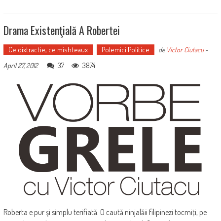
Drama Existenţială A Robertei
Ce dixtractie, ce mishteaux
Polemici Politice
de
Victor Ciutacu
-
37
3874
April 27, 2012
Roberta e pur şi simplu terifiată. O caută ninjalăii filipinezi tocmiţi, pe