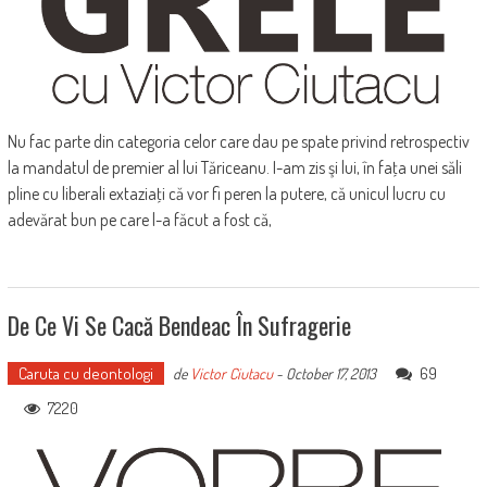
Nu fac parte din categoria celor care dau pe spate privind retrospectiv
la mandatul de premier al lui Tăriceanu. I-am zis şi lui, în faţa unei săli
pline cu liberali extaziaţi că vor fi peren la putere, că unicul lucru cu
adevărat bun pe care l-a făcut a fost că,
De Ce Vi Se Cacă Bendeac În Sufragerie
Caruta cu deontologi
69
de
Victor Ciutacu
-
October 17, 2013
7220