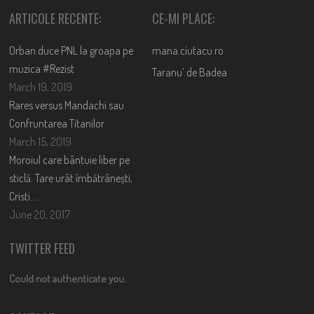
ARTICOLE RECENTE:
CE-MI PLACE:
Orban duce PNL la groapa pe
mana.ciutacu.ro
muzica #Rezist
Taranu’ de Badea
March 19, 2019
Rares versus Mandachi sau
Confruntarea Titanilor
March 15, 2019
Moroiul care bântuie liber pe
sticlă. Tare urât îmbătrânești,
Cristi….
June 20, 2017
TWITTER FEED
Could not authenticate you.