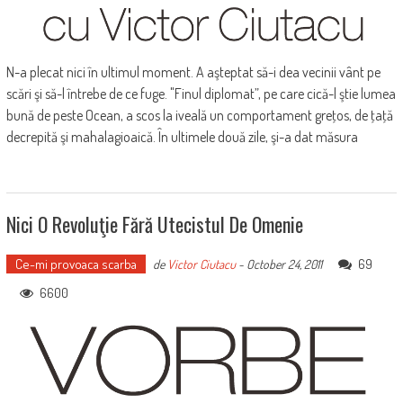
N-a plecat nici în ultimul moment. A aşteptat să-i dea vecinii vânt pe
scări şi să-l întrebe de ce fuge. "Finul diplomat”, pe care cică-l ştie lumea
bună de peste Ocean, a scos la iveală un comportament greţos, de ţaţă
decrepită şi mahalagioaică. În ultimele două zile, şi-a dat măsura
Nici O Revoluţie Fără Utecistul De Omenie
Ce-mi provoaca scarba
69
de
Victor Ciutacu
-
October 24, 2011
6600