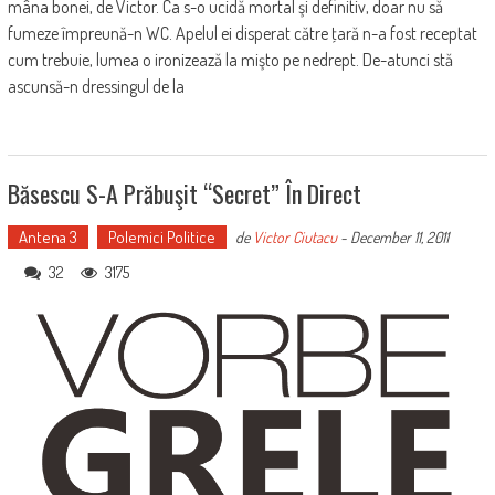
mâna bonei, de Victor. Ca s-o ucidă mortal şi definitiv, doar nu să
fumeze împreună-n WC. Apelul ei disperat către ţară n-a fost receptat
cum trebuie, lumea o ironizează la mişto pe nedrept. De-atunci stă
ascunsă-n dressingul de la
Băsescu S-A Prăbuşit “secret” În Direct
Antena 3
Polemici Politice
de
Victor Ciutacu
-
December 11, 2011
32
3175