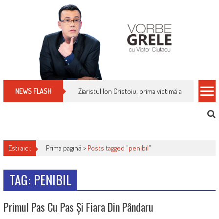
Skip
to
content
Ziaristul Ion Cristoiu, prima victimă a noi cenzuri 
NEWS FLASH
Esti aici:
Prima pagină >
Posts tagged "penibil"
TAG: PENIBIL
Primul Pas Cu Pas Și Fiara Din Pândaru