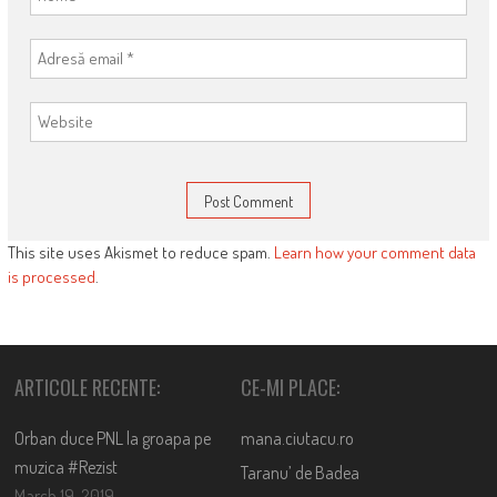
This site uses Akismet to reduce spam.
Learn how your comment data
is processed
.
ARTICOLE RECENTE:
CE-MI PLACE:
Orban duce PNL la groapa pe
mana.ciutacu.ro
muzica #Rezist
Taranu’ de Badea
March 19, 2019