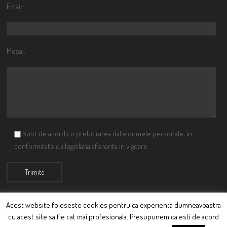
Email:
Mesaj:
Sunt de acord cu prelucrarea datelor mele personale, in
conformitate cu legislatia aferenta in vigoare
Acest website foloseste cookies pentru ca experienta dumneavoastra
cu acest site sa fie cat mai profesionala. Presupunem ca esti de acord
© Ciutacu 2015 Parte a Imperiului Ciutacesc.