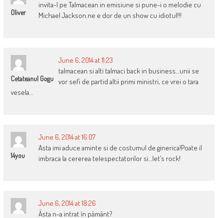
invita-l pe Talmacean in emisiune si pune-i o melodie cu
Oliver
Michael Jackson.ne e dor de un show cu idiotul!!!
June 6, 2014 at 11:23
talmacean si alti talmaci back in business…unii se
Cetateanul Gogu
vor sefi de partid altii primi ministri, ce vrei o tara
vesela…
June 6, 2014 at 16:07
Asta imi aduce aminte si de costumul de ginerica!Poate il
14you
imbraca la cererea telespectatorilor si…let’s rock!
June 6, 2014 at 18:26
Ăsta n-a intrat în pământ?