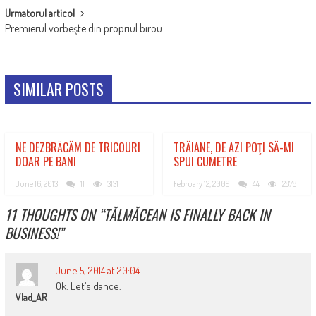
Urmatorul articol
Premierul vorbeşte din propriul birou
SIMILAR POSTS
NE DEZBRĂCĂM DE TRICOURI
TRĂIANE, DE AZI POŢI SĂ-MI
DOAR PE BANI
SPUI CUMETRE
June 16, 2013
11
3131
February 12, 2009
44
2878
11 THOUGHTS ON “
TĂLMĂCEAN IS FINALLY BACK IN
BUSINESS!
”
June 5, 2014 at 20:04
Ok. Let’s dance.
Vlad_AR