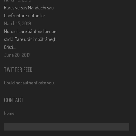
Rares versus Mandachi sau
Confruntarea Titanilor
March 15, 2019
Moroiul care bântuie liber pe
sticlă. Tare urât îmbătrânești,
Cristi….
June 20, 2017
TWITTER FEED
Could not authenticate you.
CONTACT
Nume: