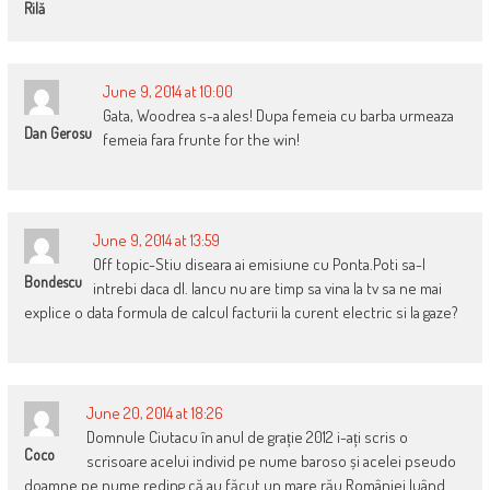
Rilă
June 9, 2014 at 10:00
Gata, Woodrea s-a ales! Dupa femeia cu barba urmeaza
Dan Gerosu
femeia fara frunte for the win!
June 9, 2014 at 13:59
Off topic-Stiu diseara ai emisiune cu Ponta.Poti sa-l
Bondescu
intrebi daca dl. Iancu nu are timp sa vina la tv sa ne mai
explice o data formula de calcul facturii la curent electric si la gaze?
June 20, 2014 at 18:26
Domnule Ciutacu în anul de grație 2012 i-ați scris o
Coco
scrisoare acelui individ pe nume baroso și acelei pseudo
doamne pe nume reding că au făcut un mare rău României luând