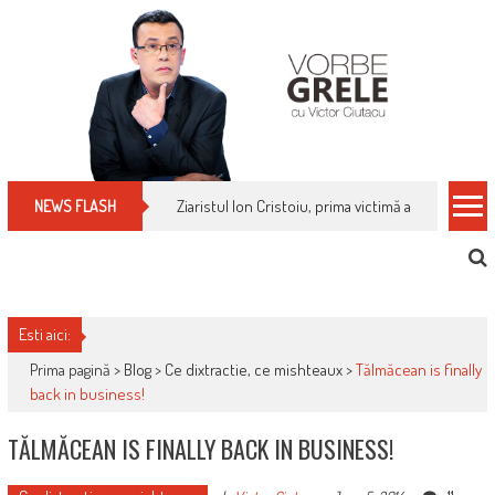
Skip
to
content
Ziaristul Ion Cristoiu, prima victimă a noi cenzuri 
NEWS FLASH
Esti aici:
Prima pagină >
Blog
>
Ce dixtractie, ce mishteaux
>
Tălmăcean is finally
back in business!
TĂLMĂCEAN IS FINALLY BACK IN BUSINESS!