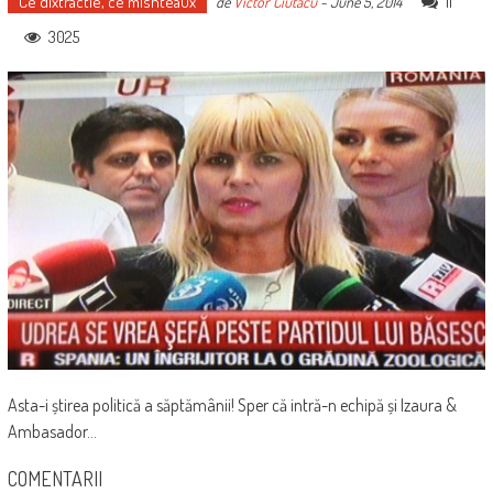
Ce dixtractie, ce mishteaux
11
de
Victor Ciutacu
-
June 5, 2014
3025
Asta-i știrea politică a săptămânii! Sper că intră-n echipă și Izaura &
Ambasador…
COMENTARII