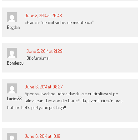
June 5, 2014 at 20:46
chiar ca: “ce dixtractie, ce mishteaux”
Bogdan
June 5, 2014 at 21:29
Of,of,mai,mai!
Bondescu
June 6, 2014 at 08:27
Sper sa-i vad: pe udrea dandu-se cu tiroliana si pe
Lucica53
talmacean dansand din buric!!! Da, a venit circu’n oras,
fratilor! Let’s party and get high!!
June 6, 2014 at 10:18