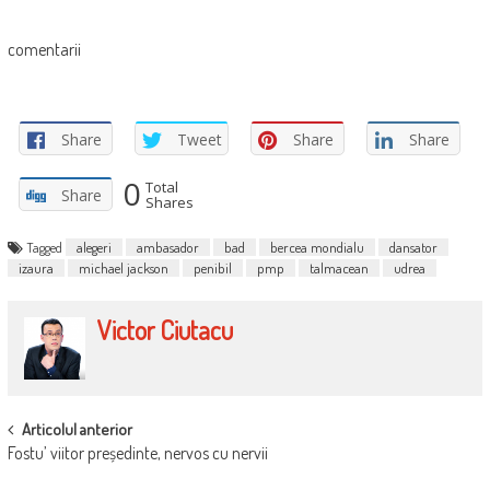
comentarii
Share
Tweet
Share
Share
0
Total
Share
Shares
Tagged
alegeri
ambasador
bad
bercea mondialu
dansator
izaura
michael jackson
penibil
pmp
talmacean
udrea
Victor Ciutacu
POST
Articolul anterior
Fostu’ viitor președinte, nervos cu nervii
NAVIGATION