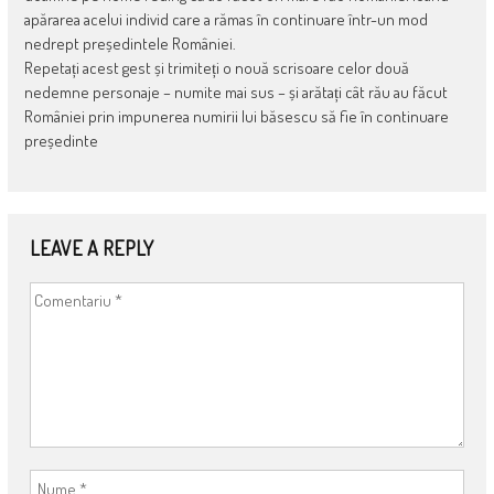
apărarea acelui individ care a rămas în continuare într-un mod
nedrept președintele României.
Repetați acest gest și trimiteți o nouă scrisoare celor două
nedemne personaje – numite mai sus – și arătați cât rău au făcut
României prin impunerea numirii lui băsescu să fie în continuare
președinte
LEAVE A REPLY