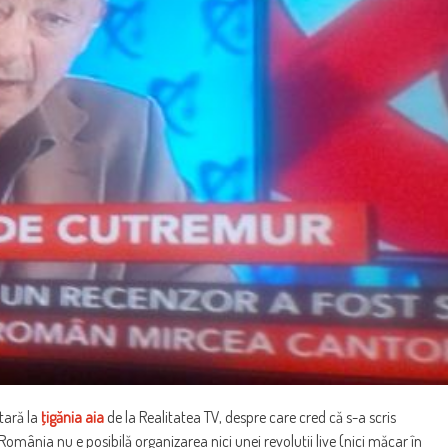
tară la
ţigănia aia
de la Realitatea TV, despre care cred că s-a scris
n România nu e posibilă organizarea nici unei revoluţii live (nici măcar în