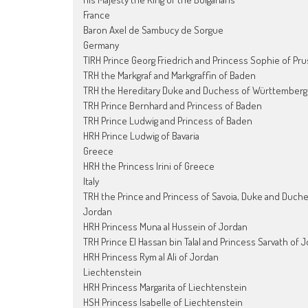
France
Baron Axel de Sambucy de Sorgue
Germany
TIRH Prince Georg Friedrich and Princess Sophie of Pru
TRH the Markgraf and Markgraffin of Baden
TRH the Hereditary Duke and Duchess of Württemberg
TRH Prince Bernhard and Princess of Baden
TRH Prince Ludwig and Princess of Baden
HRH Prince Ludwig of Bavaria
Greece
HRH the Princess Irini of Greece
Italy
TRH the Prince and Princess of Savoia, Duke and Duch
Jordan
HRH Princess Muna al Hussein of Jordan
TRH Prince El Hassan bin Talal and Princess Sarvath of 
HRH Princess Rym al Ali of Jordan
Liechtenstein
HRH Princess Margarita of Liechtenstein
HSH Princess Isabelle of Liechtenstein