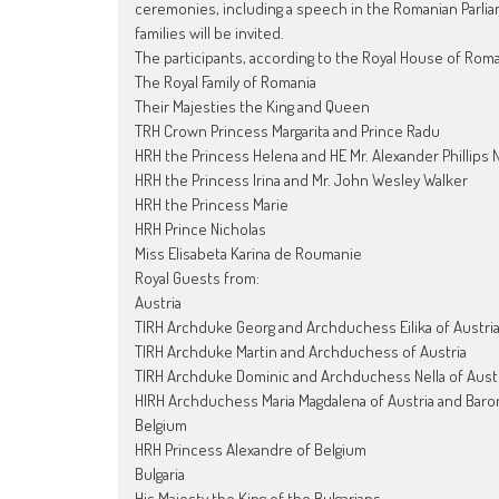
ceremonies, including a speech in the Romanian Parli
families will be invited.
The participants, according to the Royal House of Roman
The Royal Family of Romania
Their Majesties the King and Queen
TRH Crown Princess Margarita and Prince Radu
HRH the Princess Helena and HE Mr. Alexander Phillips 
HRH the Princess Irina and Mr. John Wesley Walker
HRH the Princess Marie
HRH Prince Nicholas
Miss Elisabeta Karina de Roumanie
Royal Guests from:
Austria
TIRH Archduke Georg and Archduchess Eilika of Austri
TIRH Archduke Martin and Archduchess of Austria
TIRH Archduke Dominic and Archduchess Nella of Aust
HIRH Archduchess Maria Magdalena of Austria and Baro
Belgium
HRH Princess Alexandre of Belgium
Bulgaria
His Majesty the King of the Bulgarians