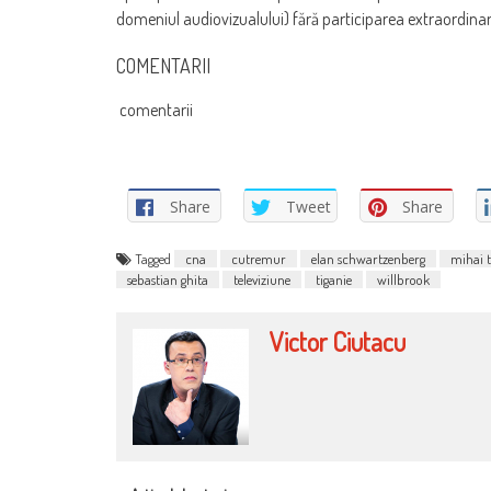
domeniul audiovizualului) fără participarea extraordinară 
COMENTARII
comentarii
Share
Tweet
Share
Tagged
cna
cutremur
elan schwartzenberg
mihai t
sebastian ghita
televiziune
tiganie
willbrook
Victor Ciutacu