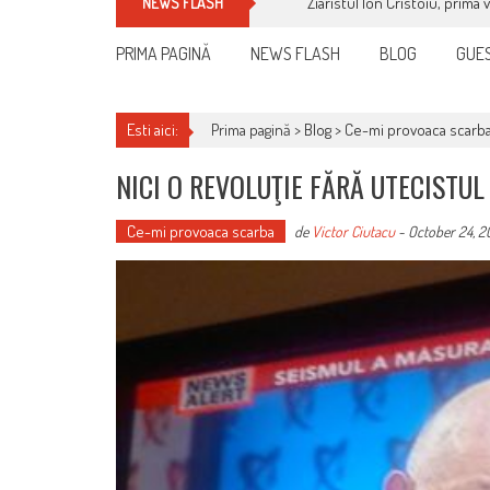
Ziaristul Ion Cristoiu, prima 
NEWS FLASH
PRIMA PAGINĂ
NEWS FLASH
BLOG
GUES
Esti aici:
Prima pagină >
Blog
>
Ce-mi provoaca scarb
NICI O REVOLUŢIE FĂRĂ UTECISTUL
Ce-mi provoaca scarba
de
Victor Ciutacu
-
October 24, 20