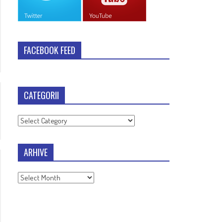
FACEBOOK FEED
CATEGORII
Categorii
ARHIVE
Arhive