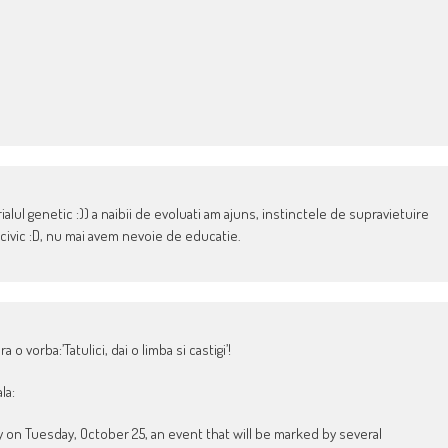
rialul genetic :)) a naibii de evoluati am ajuns, instinctele de supravietuire
 civic :D, nu mai avem nevoie de educatie.
 o vorba:’Tatulici, dai o limba si castigi’!
la:
y on Tuesday, October 25, an event that will be marked by several