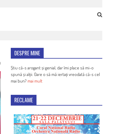
DESPRE MINE
9
Știu că-s arogant și genial, dar îmi place să mi-o
spună și alții. Oare o să mă iertați vreodată că-s cel
mai bun?
mai mult
RECLAME