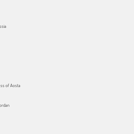
ssia
ess of Aosta
Jordan