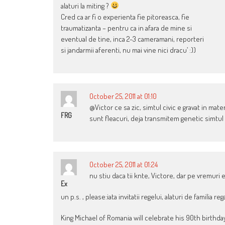
alaturi la miting ?
Cred ca ar fi o experienta fie pitoreasca, fie
traumatizanta – pentru ca in afara de mine si
eventual de tine, inca 2-3 cameramani, reporteri
si jandarmii aferenti, nu mai vine nici dracu’ :))
October 25, 2011 at 01:10
@Victor ce sa zic, simtul civic e gravat in mate
FRG
sunt fleacuri, deja transmitem genetic simtul
October 25, 2011 at 01:24
nu stiu daca tii knte, Victore, dar pe vremuri era
Ex
un p.s. , please:iata invitatii regelui, alaturi de familia rega
King Michael of Romania will celebrate his 90th birthda