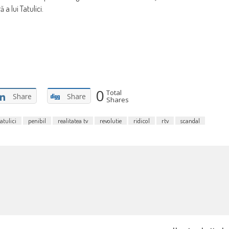
a lui Tatulici.
0
Total
Share
Share
Shares
atulici
penibil
realitatea tv
revolutie
ridicol
rtv
scandal