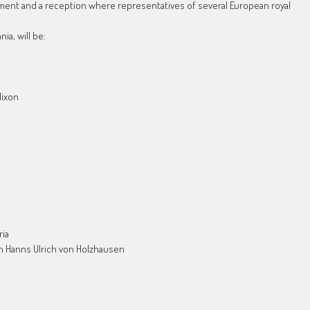
ament and a reception where representatives of several European royal
ia, will be:
Nixon
a
ria
n Hanns Ulrich von Holzhausen