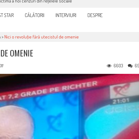
victimă a noi cenzuri din rețelele sociale
T STAR
CĂLĂTORII
INTERVIURI
DESPRE
a
>
Nici o revoluţie fără utecistul de omenie
 DE OMENIE
6603
6
11