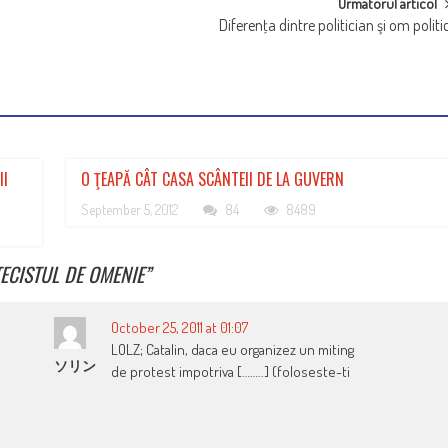
Urmatorul articol
Diferenţa dintre politician şi om politi
II
O ŢEAPĂ CÂT CASA SCÂNTEII DE LA GUVERN
September 5, 2012
84
8489
TECISTUL DE OMENIE
”
October 25, 2011 at 01:07
LOLZ; Catalin, daca eu organizez un miting
ソリン
de protest impotriva [……..] (foloseste-ti