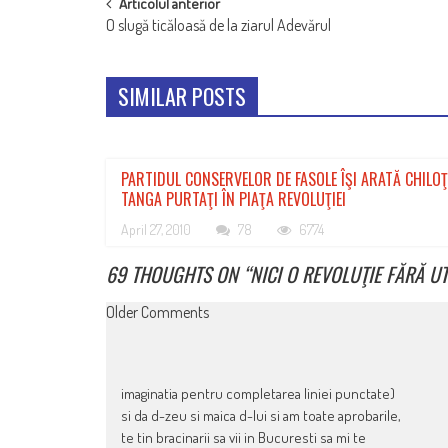
POST
Articolul anterior
O slugă ticăloasă de la ziarul Adevărul
NAVIGATION
SIMILAR POSTS
PARTIDUL CONSERVELOR DE FASOLE ÎŞI ARATĂ CHILOŢ
TANGA PURTAŢI ÎN PIAŢA REVOLUŢIEI
April 27, 2010
78
6774
69 THOUGHTS ON “
NICI O REVOLUŢIE FĂRĂ U
COMMENT
Older Comments
NAVIGATION
imaginatia pentru completarea liniei punctate)
si da d-zeu si maica d-lui si am toate aprobarile,
te tin bracinarii sa vii in Bucuresti sa mi te