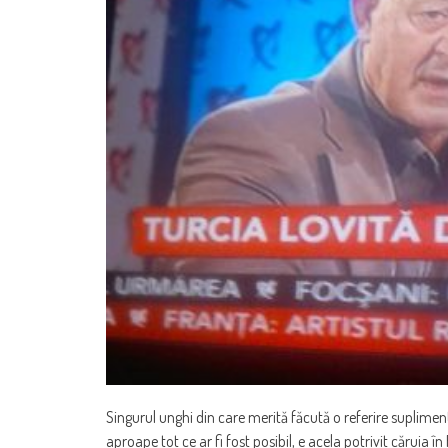
Singurul unghi din care merită făcută o referire suplimen
aproape tot ce ar fi fost posibil, e acela potrivit căruia î