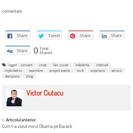
comentarii
Share
Tweet
Share
Share
0
Total
Share
Shares
Tagged
concert
criza
fan curier
indolenta
internet
myticket.ro
nesimtire
project events
rock
scoprions
servicii
skorpions
sting
Victor Ciutacu
POST
Articolul anterior
Cum l-a văzut micul Obama pe Barack
NAVIGATION