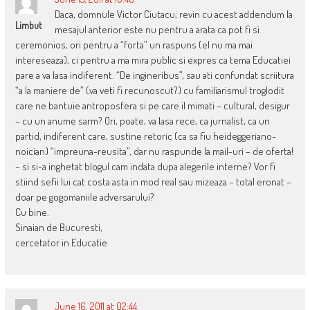
Daca, domnule Victor Ciutacu, revin cu acest addendum la
Limbut
mesajul anterior este nu pentru a arata ca pot fi si
ceremonios, ori pentru a “forta” un raspuns (el nu ma mai
intereseaza), ci pentru a ma mira public si expres ca tema Educatiei
pare a va lasa indiferent. “De ingineribus”, sau ati confundat scriitura
“a la maniere de” (va veti fi recunoscut?) cu familiarismul troglodit
care ne bantuie antroposfera si pe care il mimati – cultural, desigur
– cu un anume sarm? Ori, poate, va lasa rece, ca jurnalist, ca un
partid, indiferent care, sustine retoric (ca sa fiu heideggeriano-
noician) “impreuna-reusita”, dar nu raspunde la mail-uri – de oferta!
– si si-a inghetat blogul cam indata dupa alegerile interne? Vor fi
stiind sefii lui cat costa asta in mod real sau mizeaza – total eronat –
doar pe gogomaniile adversarului?
Cu bine.
Sinaian de Bucuresti,
cercetator in Educatie
June 16, 2011 at 02:44