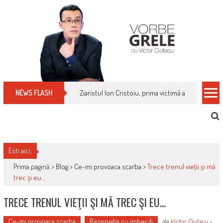
Skip
to
content
Ziaristul Ion Cristoiu, prima victimă a noi cenzuri 
NEWS FLASH
Esti aici:
Prima pagină >
Blog
>
Ce-mi provoaca scarba
>
Trece trenul vieţii şi mă
trec şi eu…
TRECE TRENUL VIEŢII ŞI MĂ TREC ŞI EU…
Ce-mi provoaca scarba
Rezervaţia cu imbecili
de
Victor Ciutacu
-