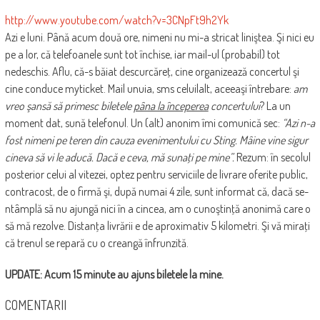
http://www.youtube.com/watch?v=3CNpFt9h2Yk
Azi e luni. Până acum două ore, nimeni nu mi-a stricat liniştea. Şi nici eu
pe a lor, că telefoanele sunt tot închise, iar mail-ul (probabil) tot
nedeschis. Aflu, că-s băiat descurcăreţ, cine organizează concertul şi
cine conduce myticket. Mail unuia, sms celuilalt, aceeaşi întrebare:
am
vreo şansă să primesc biletele
pâna la începerea
concertului
? La un
moment dat, sună telefonul. Un (alt) anonim îmi comunică sec:
“Azi n-a
fost nimeni pe teren din cauza evenimentului cu Sting. Mâine vine sigur
cineva să vi le aducă. Dacă e ceva, mă sunaţi pe mine”.
Rezum: în secolul
posterior celui al vitezei, optez pentru serviciile de livrare oferite public,
contracost, de o firmă şi, după numai 4 zile, sunt informat că, dacă se-
ntâmplă să nu ajungă nici în a cincea, am o cunoştinţă anonimă care o
să mă rezolve. Distanţa livrării e de aproximativ 5 kilometri. Şi vă miraţi
că trenul se repară cu o creangă înfrunzită.
UPDATE: Acum 15 minute au ajuns biletele la mine.
COMENTARII