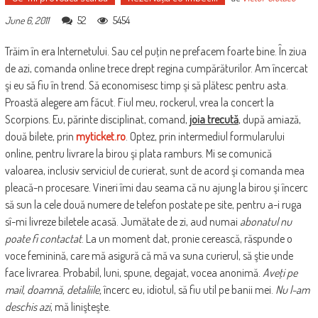
52
5454
June 6, 2011
Trăim în era Internetului. Sau cel puţin ne prefacem foarte bine. În ziua
de azi, comanda online trece drept regina cumpărăturilor. Am încercat
şi eu să fiu în trend. Să economisesc timp şi să plătesc pentru asta.
Proastă alegere am făcut. Fiul meu, rockerul, vrea la concert la
Scorpions. Eu, părinte disciplinat, comand,
joia trecută
, după amiază,
două bilete, prin
myticket.ro
. Optez, prin intermediul formularului
online, pentru livrare la birou şi plata ramburs. Mi se comunică
valoarea, inclusiv serviciul de curierat, sunt de acord şi comanda mea
pleacă-n procesare. Vineri îmi dau seama că nu ajung la birou şi încerc
să sun la cele două numere de telefon postate pe site, pentru a-i ruga
sî-mi livreze biletele acasă. Jumătate de zi, aud numai
abonatul nu
poate fi contactat
. La un moment dat, pronie cerească, răspunde o
voce feminină, care mă asigură că mă va suna curierul, să ştie unde
face livrarea. Probabil, luni, spune, degajat, vocea anonimă.
Aveţi pe
mail, doamnă, detaliile,
încerc eu, idiotul, să fiu util pe banii mei.
Nu l-am
deschis azi
, mă linişteşte.