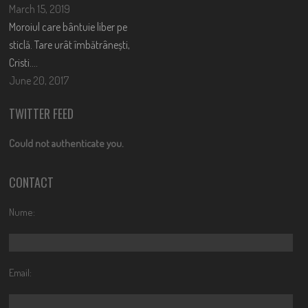
March 15, 2019
Moroiul care bântuie liber pe
sticlă. Tare urât îmbătrânești,
Cristi….
June 20, 2017
TWITTER FEED
Could not authenticate you.
CONTACT
Nume:
Email: