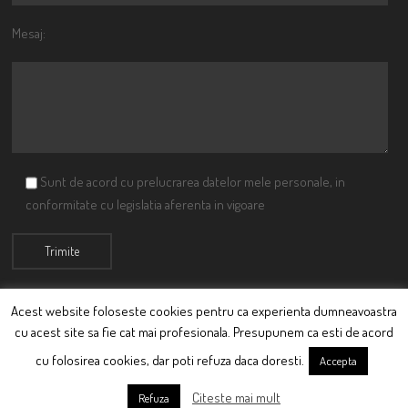
Mesaj:
Sunt de acord cu prelucrarea datelor mele personale, in
conformitate cu legislatia aferenta in vigoare
Acest website foloseste cookies pentru ca experienta dumneavoastra
cu acest site sa fie cat mai profesionala. Presupunem ca esti de acord
© Ciutacu 2015 Parte a Imperiului Ciutacesc.
cu folosirea cookies, dar poti refuza daca doresti.
Accepta
Powered By
Scriptics
Citeste mai mult
Refuza