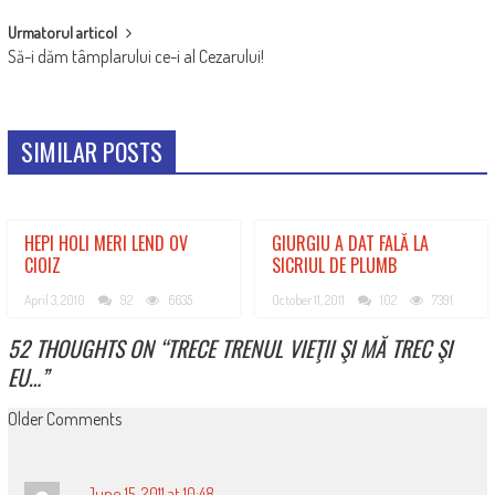
Urmatorul articol
Să-i dăm tâmplarului ce-i al Cezarului!
SIMILAR POSTS
HEPI HOLI MERI LEND OV
GIURGIU A DAT FALĂ LA
CIOIZ
SICRIUL DE PLUMB
April 3, 2010
92
6635
October 11, 2011
102
7391
52 THOUGHTS ON “
TRECE TRENUL VIEŢII ŞI MĂ TREC ŞI
EU…
”
COMMENT
Older Comments
NAVIGATION
June 15, 2011 at 10:48