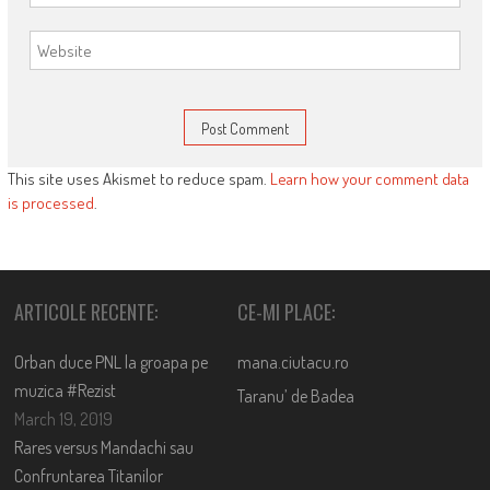
This site uses Akismet to reduce spam.
Learn how your comment data
is processed
.
ARTICOLE RECENTE:
CE-MI PLACE:
Orban duce PNL la groapa pe
mana.ciutacu.ro
muzica #Rezist
Taranu’ de Badea
March 19, 2019
Rares versus Mandachi sau
Confruntarea Titanilor