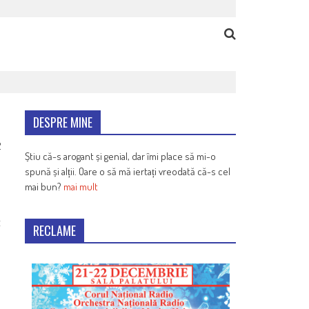
DESPRE MINE
2
Știu că-s arogant și genial, dar îmi place să mi-o
spună și alții. Oare o să mă iertați vreodată că-s cel
mai bun?
mai mult
t
RECLAME
n