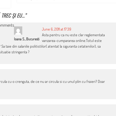
 TREC ŞI EU…
”
omments
June 6, 2011 at 17:39
Asta pentru ca nu este clar reglementata
Ioana S., Bucuresti
vanzarea-cumpararea online.Totul este
Sa taie din salariile politistilor( atentat la siguranta cetatenilor), sa
ituatie stringenta ?
rcula cu o crenguta, de ce nu ar circula si cu unul plin cu fraieri? Doar