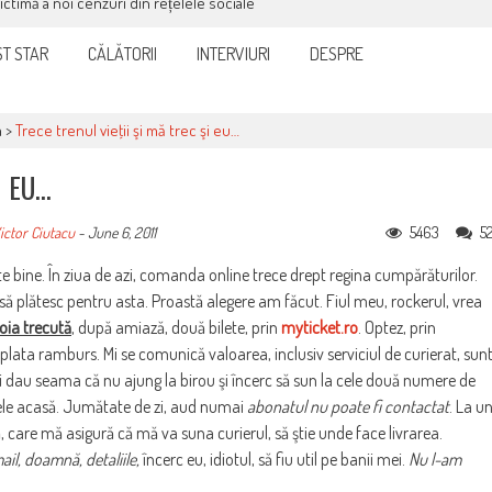
victimă a noi cenzuri din rețelele sociale
T STAR
CĂLĂTORII
INTERVIURI
DESPRE
a
>
Trece trenul vieţii şi mă trec şi eu…
I EU…
5463
5
ictor Ciutacu
-
June 6, 2011
te bine. În ziua de azi, comanda online trece drept regina cumpărăturilor.
 să plătesc pentru asta. Proastă alegere am făcut. Fiul meu, rockerul, vrea
joia trecută
, după amiază, două bilete, prin
myticket.ro
. Optez, prin
i plata ramburs. Mi se comunică valoarea, inclusiv serviciul de curierat, sun
dau seama că nu ajung la birou şi încerc să sun la cele două numere de
letele acasă. Jumătate de zi, aud numai
abonatul nu poate fi contactat
. La u
are mă asigură că mă va suna curierul, să ştie unde face livrarea.
ail, doamnă, detaliile,
încerc eu, idiotul, să fiu util pe banii mei.
Nu l-am