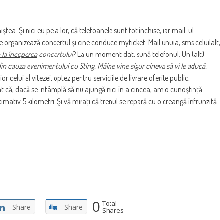
tea. Şi nici eu pe a lor, că telefoanele sunt tot închise, iar mail-ul
ne organizează concertul şi cine conduce myticket. Mail unuia, sms celuilalt,
 la începerea
concertului
? La un moment dat, sună telefonul. Un (alt)
din cauza evenimentului cu Sting. Mâine vine sigur cineva să vi le aducă.
r celui al vitezei, optez pentru serviciile de livrare oferite public,
at că, dacă se-ntâmplă să nu ajungă nici în a cincea, am o cunoştinţă
imativ 5 kilometri. Şi vă miraţi că trenul se repară cu o creangă înfrunzită.
0
Total
Share
Share
Shares