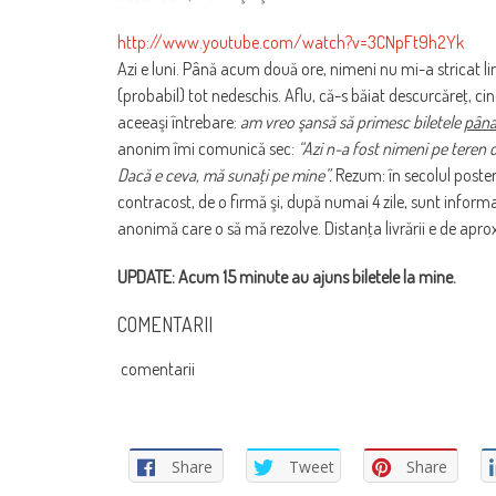
http://www.youtube.com/watch?v=3CNpFt9h2Yk
Azi e luni. Până acum două ore, nimeni nu mi-a stricat liniş
(probabil) tot nedeschis. Aflu, că-s băiat descurcăreţ, ci
aceeaşi întrebare:
am vreo şansă să primesc biletele
pâna
anonim îmi comunică sec:
“Azi n-a fost nimeni pe teren 
Dacă e ceva, mă sunaţi pe mine”.
Rezum: în secolul posterio
contracost, de o firmă şi, după numai 4 zile, sunt inform
anonimă care o să mă rezolve. Distanţa livrării e de aprox
UPDATE: Acum 15 minute au ajuns biletele la mine.
COMENTARII
comentarii
Share
Tweet
Share