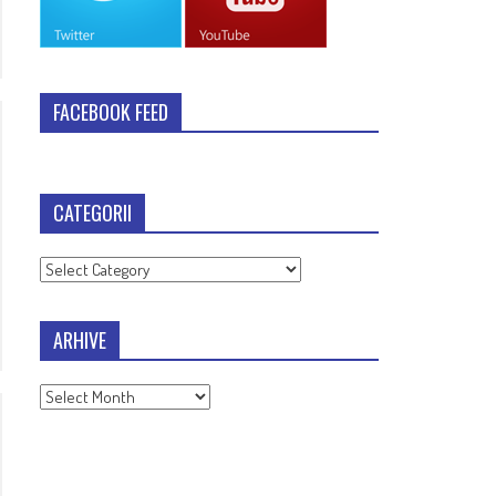
FACEBOOK FEED
CATEGORII
Categorii
ARHIVE
Arhive