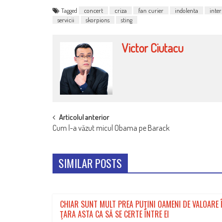
Tagged
concert
criza
fan curier
indolenta
inter
servicii
skorpions
sting
Victor Ciutacu
POST
Articolul anterior
Cum l-a văzut micul Obama pe Barack
NAVIGATION
SIMILAR POSTS
CHIAR SUNT MULT PREA PUŢINI OAMENI DE VALOARE 
ŢARA ASTA CA SĂ SE CERTE ÎNTRE EI