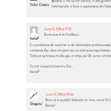
@Ioana S: hai sa fim seriosi, n-are guver
Victor Ciutacu
telefoanele si face o saptamana din Piata
June 6, 2011 at 17:52
Buna ziua d-le Ciut6acu,
IoanaP
E o problema de caracter si de demnitate profesionala;ci
comanda.Dar ,desi imi pare rau ca simt asta,majoritatea 
Trebuie sa treaca multa apa ,in timp, pe Olt sa ne schi
Cu tot respectul pentru Dvs.,
IoanaP
June 6, 2011 at 18:04
Bine că n-ai plătit biletele on-line, nene Victo
Shogunu'
Banzai!