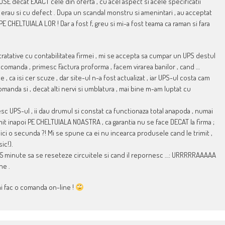
E decat EXACT cele din oferta , cu acel aspect si acele specificatii
ua erau si cu defect . Dupa un scandal monstru si amenintari , au acceptat
CHELTUIALA LOR ! Dar a fost f, greu si mi-a fost teama ca raman si fara
tratative cu contabilitatea firmei , mi se accepta sa cumpar un UPS destul
c comanda , primesc Factura proforma , facem virarea banilor , cand …
, ca isi cer scuze , dar site-ul n-a fost actualizat , iar UPS-ul costa cam
 comanda si , decat alti nervi si umblatura , mai bine m-am luptat cu
c UPS-ul , ii dau drumul si constat ca functionaza total anapoda , numai
 trimit inapoi PE CHELTUIALA NOASTRA , ca garantia nu se face DECAT la firma ;
ici o secunda ?! Mi se spune ca ei nu incearca produsele cand le trimit ,
ic!).
las 5 minute sa se reseteze circuitele si cand il repornesc …: URRRRRAAAAA
ne .
ai fac o comanda on-line !