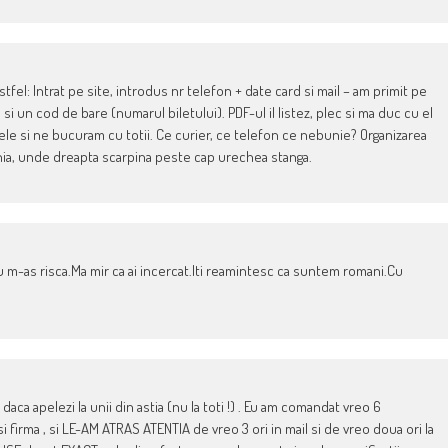
tfel: Intrat pe site, introdus nr telefon + date card si mail – am primit pe
i un cod de bare (numarul biletului). PDF-ul il listez, plec si ma duc cu el
mele si ne bucuram cu totii. Ce curier, ce telefon ce nebunie? Organizarea
nia, unde dreapta scarpina peste cap urechea stanga.
nu m-as risca.Ma mir ca ai incercat.Iti reamintesc ca suntem romani.Cu
i daca apelezi la unii din astia (nu la toti !) . Eu am comandat vreo 6
 firma , si LE-AM ATRAS ATENTIA de vreo 3 ori in mail si de vreo doua ori la