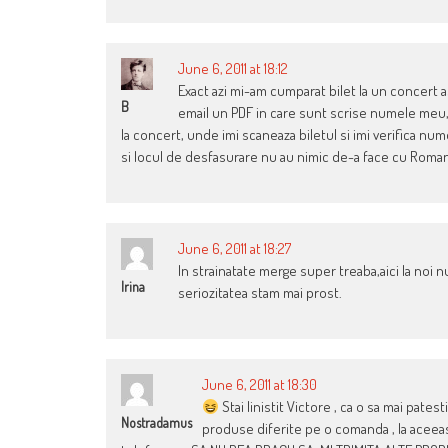
June 6, 2011 at 18:12
Exact azi mi-am cumparat bilet la un concert as
B
email un PDF in care sunt scrise numele meu, s
la concert, unde imi scaneaza biletul si imi verifica nu
si locul de desfasurare nu au nimic de-a face cu Roma
June 6, 2011 at 18:27
In strainatate merge super treaba,aici la noi 
Irina
seriozitatea stam mai prost.
June 6, 2011 at 18:30
Stai linistit Victore , ca o sa mai patest
Nostradamus
produse diferite pe o comanda , la aceeasi