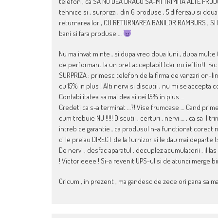
telefon , ca SA NU DEA DRACU SA-MI TRIMITA ALTE PRODUS
tehnice si , surpriza , din 6 produse , 5 difereau si do
returnarea lor , CU RETURNAREA BANILOR RAMBURS , SI PE 
bani si fara produse …
Nu ma invat minte , si dupa vreo doua luni , dupa multe 
de performant la un pret acceptabil (dar nu ieftin!). Fa
SURPRIZA : primesc telefon de la firma de vanzari on-line 
cu 15% in plus ! Alti nervi si discutii , nu mi se accepta
Contabilitatea sa mai dea si cei 15% in plus …
Credeti ca s-a terminat …?! Vise frumoase … Cand primes
cum trebuie NU !!!!! Discutii , certuri , nervi … , ca sa-l
intreb ce garantie , ca produsul n-a functionat corect n
ci le preiau DIRECT de la furnizor si le dau mai departe (s
De nervi , desfac aparatul , decuplez acumulatorii , il 
! Victorieeee ! Si-a revenit UPS-ul si de atunci merge bi
Oricum , in prezent , ma gandesc de zece ori pana sa m