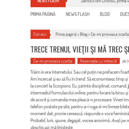
Ziaristul Ion Cristoiu, prima 
NEWS FLASH
PRIMA PAGINĂ
NEWS FLASH
BLOG
GUES
Esti aici:
Prima pagină >
Blog
>
Ce-mi provoaca scarb
TRECE TRENUL VIEŢII ŞI MĂ TREC Ş
Ce-mi provoaca scarba
Rezervaţia cu imbecili
de
V
Trăim în era Internetului. Sau cel puţin ne prefacem foar
Am încercat şi eu să fiu în trend. Să economisesc timp şi
la concert la Scorpions. Eu, părinte disciplinat, comand,
intermediul formularului online, pentru livrare la birou ş
de acord şi comanda mea pleacă-n procesare. Vineri îmi 
telefon postate pe site, pentru a-i ruga sî-mi livreze bi
moment dat, pronie cerească, răspunde o voce feminină, c
Probabil, luni, spune, degajat, vocea anonimă.
Aveţi pe m
deschis azi
, mă linişteşte.