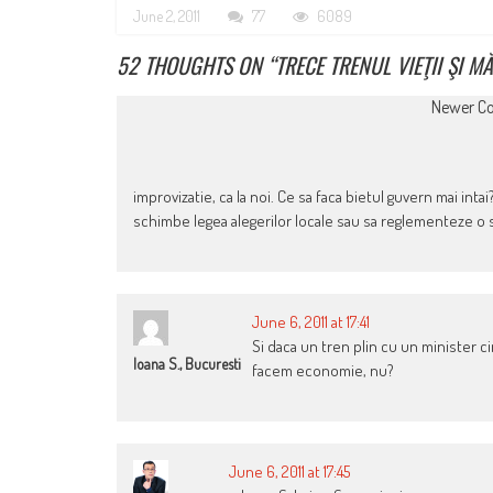
June 2, 2011
77
6089
52 THOUGHTS ON “
TRECE TRENUL VIEŢII ŞI MĂ
COMMENT
Newer C
NAVIGATION
improvizatie, ca la noi. Ce sa faca bietul guvern mai intai? 
schimbe legea alegerilor locale sau sa reglementeze o s
June 6, 2011 at 17:41
Si daca un tren plin cu un minister ci
Ioana S., Bucuresti
facem economie, nu?
June 6, 2011 at 17:45