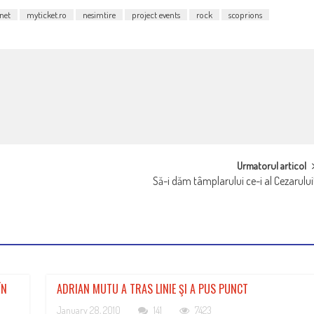
net
myticket.ro
nesimtire
project events
rock
scoprions
Urmatorul articol
Să-i dăm tâmplarului ce-i al Cezarului
ÎN
ADRIAN MUTU A TRAS LINIE ŞI A PUS PUNCT
January 28, 2010
141
7423