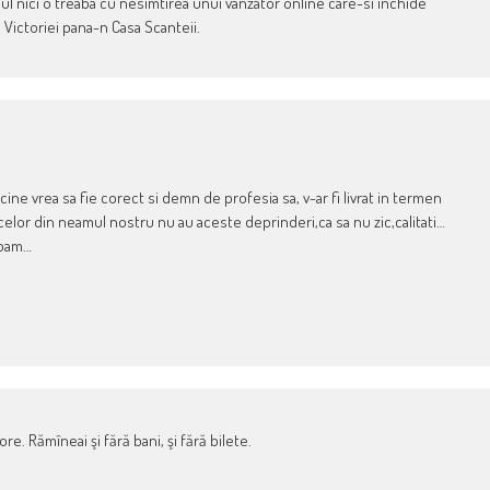
nul nici o treaba cu nesimtirea unui vanzator online care-si inchide
 Victoriei pana-n Casa Scanteii.
ne vrea sa fie corect si demn de profesia sa, v-ar fi livrat in termen
celor din neamul nostru nu au aceste deprinderi,ca sa nu zic,calitati…
mbam…
re. Rămîneai şi fără bani, şi fără bilete.