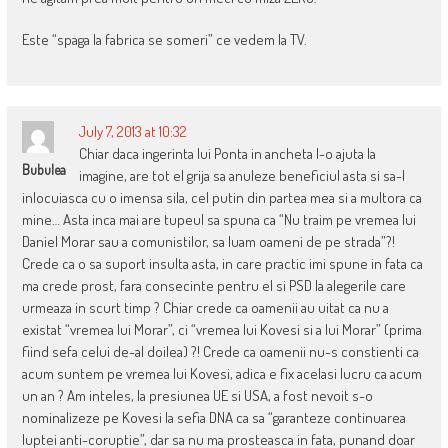
Este “spaga la fabrica se someri” ce vedem la TV.
July 7, 2013 at 10:32
Chiar daca ingerinta lui Ponta in ancheta l-o ajuta la
Bubulea
imagine, are tot el grija sa anuleze beneficiul asta si sa-l
inlocuiasca cu o imensa sila, cel putin din partea mea si a multora ca
mine… Asta inca mai are tupeul sa spuna ca “Nu traim pe vremea lui
Daniel Morar sau a comunistilor, sa luam oameni de pe strada”?!
Crede ca o sa suport insulta asta, in care practic imi spune in fata ca
ma crede prost, fara consecinte pentru el si PSD la alegerile care
urmeaza in scurt timp ? Chiar crede ca oamenii au uitat ca nu a
existat “vremea lui Morar”, ci “vremea lui Kovesi si a lui Morar” (prima
fiind sefa celui de-al doilea) ?! Crede ca oamenii nu-s constienti ca
acum suntem pe vremea lui Kovesi, adica e fix acelasi lucru ca acum
un an ? Am inteles, la presiunea UE si USA, a fost nevoit s-o
nominalizeze pe Kovesi la sefia DNA ca sa “garanteze continuarea
luptei anti-coruptie”, dar sa nu ma prosteasca in fata, punand doar