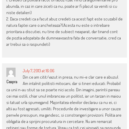
abunda, in caz in care ziceti ca nu, poate ar fi placut sa veniti si cu
niste detalieri)
2. Daca credeti ca a facut abuz credeti ca acest fapt este scuzabil de
natura faptei care o ancheteaza?(Acesta nu este o intrebare
prioritara a discutiei, nu tine de subiect neaparat, dar tinand cont
de poztia adopatata de dumneavoastra fata de conversatie, cred ca
ar trebui sa o raspundeti)
July 7, 2013 at 16:06
Din ce am citit/vazut in presa, nu mi-e clar care e abuzul.
Ceapra
Am intalnit politisti mitocani, dar si tineri educati. Probabil
ca unii n-au stiut sa se poarte nici acolo. Din imagini, parintii pareau
cei mai ostili, chiar unul imbrancea un politist, iar un tarzan in maiou
si tatuat urla spumegand. Majoritatea elevilor declarau ca nu ei, ci
altii au fost agresati, umiliti. Procedurile de investigare a unor cauze
penwle presupun, ma gandesc, si constrangeri provizorii. Politia are
obligatia de a sprijini procuratura in cercetare. Nu am remarcat
retineri sau forme de tortura. Vreau ca toti cei vinovati sa raspunda