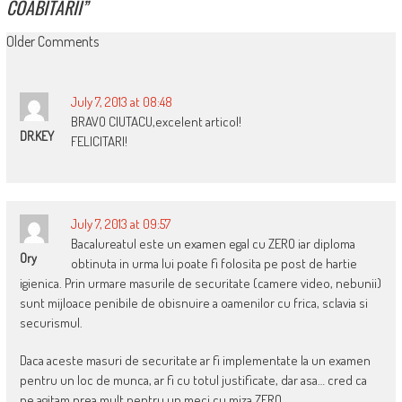
COABITĂRII
”
COMMENT
Older Comments
NAVIGATION
July 7, 2013 at 08:48
BRAVO CIUTACU,excelent articol!
DR.KEY
FELICITARI!
July 7, 2013 at 09:57
Bacalureatul este un examen egal cu ZERO iar diploma
Ory
obtinuta in urma lui poate fi folosita pe post de hartie
igienica. Prin urmare masurile de securitate (camere video, nebunii)
sunt mijloace penibile de obisnuire a oamenilor cu frica, sclavia si
securismul.
Daca aceste masuri de securitate ar fi implementate la un examen
pentru un loc de munca, ar fi cu totul justificate, dar asa… cred ca
ne agitam prea mult pentru un meci cu miza ZERO.