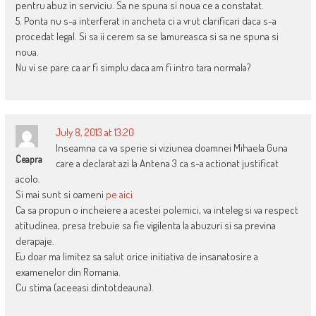
pentru abuz in serviciu. Sa ne spuna si noua ce a constatat.
5. Ponta nu s-a interferat in ancheta ci a vrut clarificari daca s-a
procedat legal. Si sa ii cerem sa se lamureasca si sa ne spuna si
noua.
Nu vi se pare ca ar fi simplu daca am fi intro tara normala?
July 8, 2013 at 13:20
Inseamna ca va sperie si viziunea doamnei Mihaela Guna
Ceapra
care a declarat azi la Antena 3 ca s-a actionat justificat
acolo.
Si mai sunt si oameni
pe aici
Ca sa propun o incheiere a acestei polemici, va inteleg si va respect
atitudinea, presa trebuie sa fie vigilenta la abuzuri si sa previna
derapaje.
Eu doar ma limitez sa salut orice initiativa de insanatosire a
examenelor din Romania.
Cu stima (aceeasi dintotdeauna).