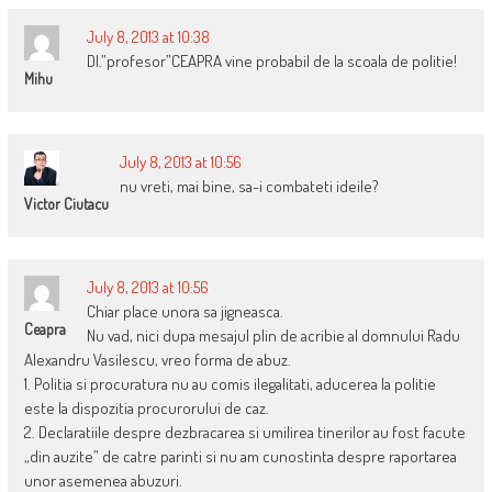
July 8, 2013 at 10:38
Dl.”profesor”CEAPRA vine probabil de la scoala de politie!
Mihu
July 8, 2013 at 10:56
nu vreti, mai bine, sa-i combateti ideile?
Victor Ciutacu
July 8, 2013 at 10:56
Chiar place unora sa jigneasca.
Ceapra
Nu vad, nici dupa mesajul plin de acribie al domnului Radu
Alexandru Vasilescu, vreo forma de abuz.
1. Politia si procuratura nu au comis ilegalitati, aducerea la politie
este la dispozitia procurorului de caz.
2. Declaratiile despre dezbracarea si umilirea tinerilor au fost facute
„din auzite” de catre parinti si nu am cunostinta despre raportarea
unor asemenea abuzuri.