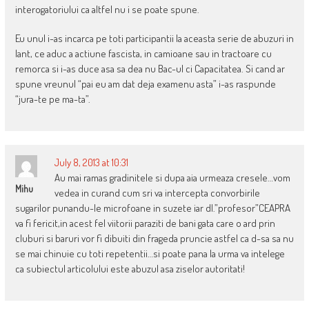
interogatoriului ca altfel nu i se poate spune.
Eu unul i-as incarca pe toti participantii la aceasta serie de abuzuri in
lant, ce aduc a actiune fascista, in camioane sau in tractoare cu
remorca si i-as duce asa sa dea nu Bac-ul ci Capacitatea. Si cand ar
spune vreunul “pai eu am dat deja examenu asta” i-as raspunde
“jura-te pe ma-ta”.
July 8, 2013 at 10:31
Au mai ramas gradinitele si dupa aia urmeaza cresele…vom
Mihu
vedea in curand cum sri va intercepta convorbirile
sugarilor punandu-le microfoane in suzete iar dl.”profesor”CEAPRA
va fi fericit,in acest fel viitorii paraziti de bani gata care o ard prin
cluburi si baruri vor fi dibuiti din frageda pruncie astfel ca d-sa sa nu
se mai chinuie cu toti repetentii…si poate pana la urma va intelege
ca subiectul articolului este abuzul asa ziselor autoritati!