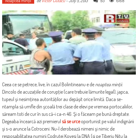
Noaptea minţii
93
6168
de
Victor Ciutacu
-
July 5, 2013
Ceea ce se petrece, live, în cazul Bolintineanu e de
noaptea minţii
.
Dincolo de acuzaţiile de corupţie (care trebuie lămurite legal), japca,
tupeul şi nesimţirea autorităţilor au depăşit orice limită. Daca se-
ntampla să umfle din şcoală trei clase de elevi pe vremea portocaliilor,
săream toti de cur în sus că-i ca-n 46. Şi o făceam pe bună dreptate.
Degeaba încearcă azi premierul
să se urce
oportunist pe valul indignării
şi s-o arunce la Cotroceni. Nu-l derobează nimeni şi nimic de
resposabilitatea numirii Codruţei Kovesi la DNA (si pe Tiberiu Nitu la