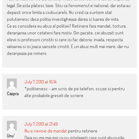
legal. De asta platesc taxe. Stiu ca fenomenul e national, dar astia au
depasit orice limita a ciubucarelii. Nu cred ca suntem stat
polutienesc daca politia investigheaza darea si luarea de mita.
Ce as considera eu abuz al politiei? Retinere fara mandat, tortura,
deranjarea unor cetateni fara motiv. Din pacate, cei abuzati sunt
elevii si profesorii cinstiti si care isi fac datoria: invata, respecta
valoarea si isi joaca sansele cinstit. E un abuz mult mai mare, dar nu
deranjeaza pe nimeni.
July 7, 2013 at 16:14
*politienesc – am scris de pe telefon, scuze si pentru
Ceapra
alte probabile greseli de scriere
July 7, 2013 at 21:49
Nu e nevoie de mandat
pentru retinere
Unu'
Deja nu ma mai mir ca nu intelegeti care sunt abuzurile