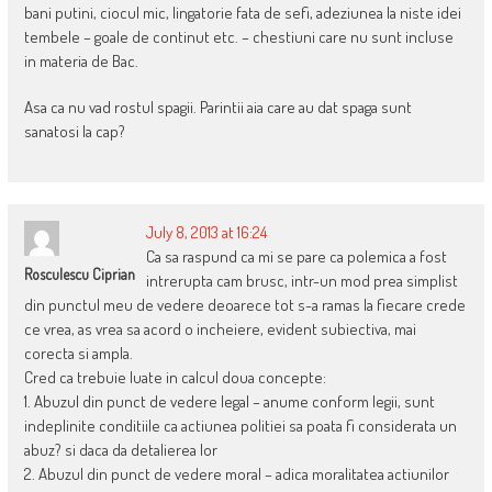
bani putini, ciocul mic, lingatorie fata de sefi, adeziunea la niste idei
tembele – goale de continut etc. – chestiuni care nu sunt incluse
in materia de Bac.
Asa ca nu vad rostul spagii. Parintii aia care au dat spaga sunt
sanatosi la cap?
July 8, 2013 at 16:24
Ca sa raspund ca mi se pare ca polemica a fost
Rosculescu Ciprian
intrerupta cam brusc, intr-un mod prea simplist
din punctul meu de vedere deoarece tot s-a ramas la fiecare crede
ce vrea, as vrea sa acord o incheiere, evident subiectiva, mai
corecta si ampla.
Cred ca trebuie luate in calcul doua concepte:
1. Abuzul din punct de vedere legal – anume conform legii, sunt
indeplinite conditiile ca actiunea politiei sa poata fi considerata un
abuz? si daca da detalierea lor
2. Abuzul din punct de vedere moral – adica moralitatea actiunilor