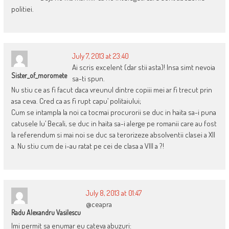
politiei.
July 7, 2013 at 23:40
Ai scris excelent (dar stii asta)! Insa simt nevoia
Sister_of_moromete
sa-ti spun.
Nu stiu ce as fi facut daca vreunul dintre copiii mei ar fi trecut prin
asa ceva. Cred ca as fi rupt capu’ politaiului;
Cum se intampla la noi ca tocmai procurorii se duc in haita sa-i puna
catusele lu’ Becali, se duc in haita sa-i alerge pe romanii care au fost
la referendum si mai noi se duc sa terorizeze absolventii clasei a XII
a. Nu stiu cum de i-au ratat pe cei de clasa a VIII a ?!
July 8, 2013 at 01:47
@ceapra
Radu Alexandru Vasilescu
Imi permit sa enumar eu cateva abuzuri: