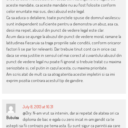
aceste mandate, ca aceste mandate nu au fost folosite conform
celor enuntate mai sus, deci abuzul este legal.
Ca sa aduca o detaliere, toate punctele spuse de domnul vasilescu
sunt independent suficiente pentru a demonstra un abuz, asa ca,
desii ma repet, abuzul din punct de vedere legal este clar.
Acum daca se ajunge la abuzul din punct de vedere moral, ramane la
latitudinea fiecaruia sa traga propriile sale conditii, conform oricaror
factori li se par lor relevanti. Dar trebuie tinut cont ca in orice caz
daca se vrea justitie in sensul cel mai corect al cuvantului abuzul din
punct de vedere legal nu poate fi ignorat si trebuie tratat cu maxima
seriozitate si, cel putin in cazul acesta, cu maxima prioritate.
Am scris atat de mult ca sa atrag atentia acestei impletiri si sa imi
exprim pozitia contrara acestul tip de gandire.
July 8, 2013 at 16:31
@Ory: N-am vrut sa intervin, dar ai repetat de atatea ori ca
Bubulea
diploma de bac e egala cu zero incat m-am gandit ca te
astepti sa fii contrazis pe tema asta. Eu sunt sigur ca parintii aia care