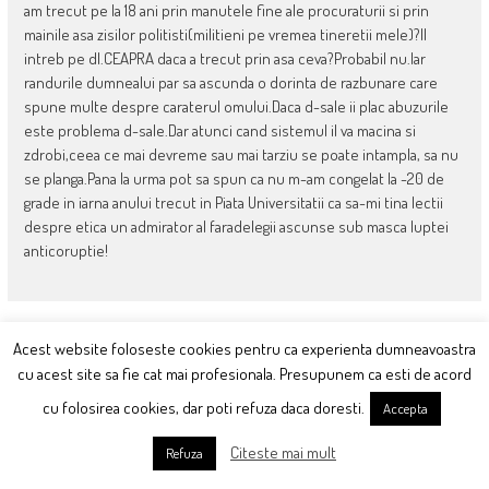
am trecut pe la 18 ani prin manutele fine ale procuraturii si prin
mainile asa zisilor politisti(militieni pe vremea tineretii mele)?Il
intreb pe dl.CEAPRA daca a trecut prin asa ceva?Probabil nu.Iar
randurile dumnealui par sa ascunda o dorinta de razbunare care
spune multe despre caraterul omului.Daca d-sale ii plac abuzurile
este problema d-sale.Dar atunci cand sistemul il va macina si
zdrobi,ceea ce mai devreme sau mai tarziu se poate intampla, sa nu
se planga.Pana la urma pot sa spun ca nu m-am congelat la -20 de
grade in iarna anului trecut in Piata Universitatii ca sa-mi tina lectii
despre etica un admirator al faradelegii ascunse sub masca luptei
anticoruptie!
Acest website foloseste cookies pentru ca experienta dumneavoastra
July 8, 2013 at 21:29
cu acest site sa fie cat mai profesionala. Presupunem ca esti de acord
@Ory: +1
Unu'
cu folosirea cookies, dar poti refuza daca doresti.
Accepta
Citeste mai mult
Refuza
July 8, 2013 at 22:39