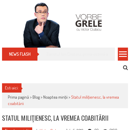
Skip
to
content
Cum îți schimbi, rapid, gratuit și eficient, furniz
NEWS FLASH
Esti aici:
Prima pagină >
Blog
>
Noaptea minţii
>
Statul miliţienesc, la vremea
coabitării
STATUL MILIŢIENESC, LA VREMEA COABITĂRII