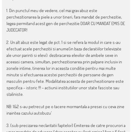
1. Din punctul meu de vedere, cel mai grav abuz este
perchezitionarea la piele a unor tineri, fara mandat de perchezitie,
legea permitand acest gen de perchezitie DOAR CU MANDAT EMIS DE
JUDECATOR!
2. Un alt abuz este legat de pct. 1 si se refera la modul in care s-au
efectuat acele perchezitii si anume(in baza declaratiilor televizate
ale unor parinti si elevi): dezbracarea elevilor de ambele sexe in
aceeasi camera, simultan, perchezitionarea prin palpare inclusiv in
zonele intime, tinerea lor in aceasta conditie pentru mai multe
minute si efectuarea acestei perchezitii de persoane de gen
masculin pentru fete. Modalitatea aceasta de perchezitionare este
specifica – istoric !!! – actiunii institutiilor unor state fasciste sau
staliniste.
NB: 1&2 s-au petrecut pe o tacere mormantala a presei cu ceva zine
inaintea cazului autobuzu’
3. (sub precizarea neclaritatii faptelor) Emiterea de catre procurori a
unor mandate de aducere (daca acestea au fost emise) fara a fi fost