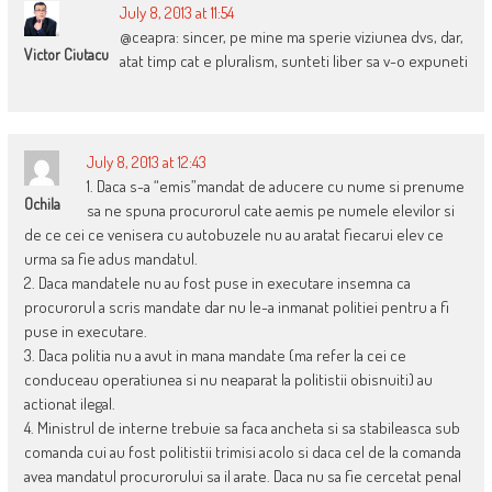
July 8, 2013 at 11:54
@ceapra: sincer, pe mine ma sperie viziunea dvs, dar,
Victor Ciutacu
atat timp cat e pluralism, sunteti liber sa v-o expuneti
July 8, 2013 at 12:43
1. Daca s-a “emis”mandat de aducere cu nume si prenume
Ochila
sa ne spuna procurorul cate aemis pe numele elevilor si
de ce cei ce venisera cu autobuzele nu au aratat fiecarui elev ce
urma sa fie adus mandatul.
2. Daca mandatele nu au fost puse in executare insemna ca
procurorul a scris mandate dar nu le-a inmanat politiei pentru a fi
puse in executare.
3. Daca politia nu a avut in mana mandate (ma refer la cei ce
conduceau operatiunea si nu neaparat la politistii obisnuiti) au
actionat ilegal.
4. Ministrul de interne trebuie sa faca ancheta si sa stabileasca sub
comanda cui au fost politistii trimisi acolo si daca cel de la comanda
avea mandatul procurorului sa il arate. Daca nu sa fie cercetat penal