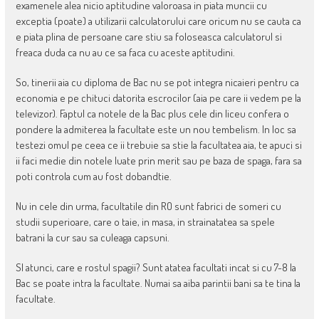
examenele alea nicio aptitudine valoroasa in piata muncii cu
exceptia (poate) a utilizarii calculatorului care oricum nu se cauta ca
e piata plina de persoane care stiu sa foloseasca calculatorul si
freaca duda ca nu au ce sa faca cu aceste aptitudini.
So, tinerii aia cu diploma de Bac nu se pot integra nicaieri pentru ca
economia e pe chituci datorita escrocilor (aia pe care ii vedem pe la
televizor). Faptul ca notele de la Bac plus cele din liceu confera o
pondere la admiterea la facultate este un nou tembelism. In loc sa
testezi omul pe ceea ce ii trebuie sa stie la facultatea aia, te apuci si
ii faci medie din notele luate prin merit sau pe baza de spaga, fara sa
poti controla cum au fost dobandtie.
Nu in cele din urma, facultatile din RO sunt fabrici de someri cu
studii superioare, care o taie, in masa, in strainatatea sa spele
batrani la cur sau sa culeaga capsuni.
SI atunci, care e rostul spagii? Sunt atatea facultati incat si cu 7-8 la
Bac se poate intra la facultate. Numai sa aiba parintii bani sa te tina la
facultate.