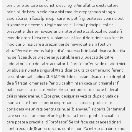
principiile pe care se construiesc legile.Am aflat ca exista cateva
principii de baza in cele doua sisteme de drept,roman si anglo-
saxon,(ca si in fizica)principii care nu pot fi ignorate asa cum nu pot
fi ignorate de exemplu legile mecanicii.Primul principiu este al
prezumtiei de nevinovatie iar urmatorul este ca abuzul nu poate fi
izvor de drept.Ceea ce s-a intamplat la Liceul Bolintineanu a fost in
mod clar o incalcare a prezumtiei de nevinovatie si a fost un
abuz.”Pereat mundus fiat justitia”spuneau latinii,atat doar ca Justitia
nu se facea dupa ureche iar justitiabilii erau judecati de catre
judecatori si nu de catre acuzatori.Dl.”profesor”nu vede nicaieri nici
un abuz si nu este singurul.Atata doar ca uita ca oamenii,indiferent
ca sunt vinovati (adica CONDAMNATI de o instanta)sau nu ,au dreptul
de a fi tratati omeneste.Pentru ca altminteri daca un criminal ar fi
tratat cum si-a tratat el victimele atunci judecatorii nu ar fi decat
calii si nimic mai mult.Este greu desigur sa vezi ca dupa o viata de
munca niste tineri imberbi dispretuiesc scoala si probabil te
considera vreun rata pentru ca nu ai “biemvieu” la poarta.Dar tanarul
care scrie ca il are model pe Gigi Becali a trecut printr-o scoala in
care poate a predat si dl.”profesor”.Se tot face caz ca acesti tineri
sunt trecuti de 18 ani si deci nu sunt minori.Ma intreb cati dintre noi