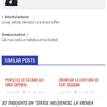
POST
Articolul anterior
Linșaj: salvați cârnatul, că și el are suflet
NAVIGATION
Urmatorul articol
Cât mai costă un bebeluș ars la Giulești
SIMILAR POSTS
POVEŞTILE DE CĂTĂNIE ALE
CRONICAR LA LOVITURA DE
UNUI CAPORAL
STAT DEGEABA
June 23, 2012
137
10498
July 4, 2012
124
7643
93 THOUGHTS ON “
STATUL MILIŢIENESC, LA VREMEA