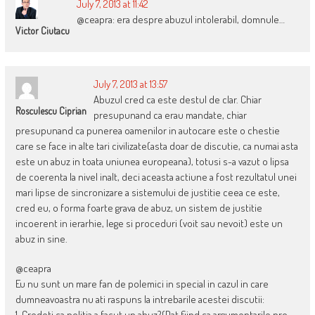
July 7, 2013 at 11:42
@ceapra: era despre abuzul intolerabil, domnule…
Victor Ciutacu
July 7, 2013 at 13:57
Abuzul cred ca este destul de clar. Chiar
Rosculescu Ciprian
presupunand ca erau mandate, chiar
presupunand ca punerea oamenilor in autocare este o chestie
care se face in alte tari civilizate(asta doar de discutie, ca numai asta
este un abuz in toata uniunea europeana), totusi s-a vazut o lipsa
de coerenta la nivel inalt, deci aceasta actiune a fost rezultatul unei
mari lipse de sincronizare a sistemului de justitie ceea ce este,
cred eu, o forma foarte grava de abuz, un sistem de justitie
incoerent in ierarhie, lege si proceduri (voit sau nevoit) este un
abuz in sine.
@ceapra
Eu nu sunt un mare fan de polemici in special in cazul in care
dumneavoastra nu ati raspuns la intrebarile acestei discutii:
1. Credeti ca politia a facut un abuz?(Dat fiind ca argumentarile pro