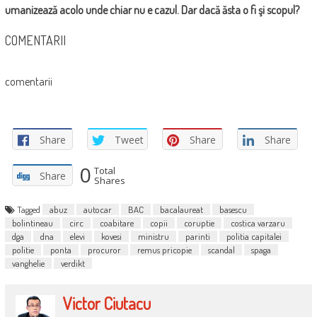
umanizează acolo unde chiar nu e cazul. Dar dacă ăsta o fi şi scopul?
COMENTARII
comentarii
Share
Tweet
Share
Share
0
Total
Share
Shares
Tagged
abuz
autocar
BAC
bacalaureat
basescu
bolintineau
circ
coabitare
copii
coruptie
costica varzaru
dga
dna
elevi
kovesi
ministru
parinti
politia capitalei
politie
ponta
procuror
remus pricopie
scandal
spaga
vanghelie
verdikt
Victor Ciutacu