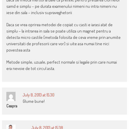
samd e simplu – pe durata examenului nimeni nu intra nimeni nu
iese din sala – inclusiv supraveghetorii
Daca se vrea oprirea metodei de copiat cu casti e iarasi atat de
simplu – la intrarea in sala se poate utiliza un magnet pentru a
detecta micro castile [metoda folosita de ceva vreme prin anumite
universitati de profesorii care vor] si uite asa numai tine nici
povestea asta
Metode simple, uzuale, perfect normale si legale prin care numai
era nevoie de tot circul asta.
July 8, 2013 at 15:30
Glume bune!
Ceapra
July 8, 2013 at 15:38