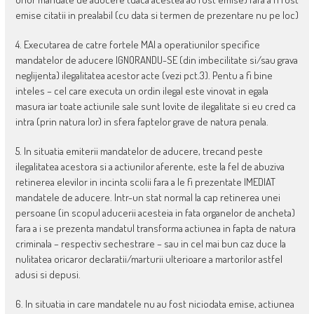
emise citatii in prealabil (cu data si termen de prezentare nu pe loc)
4. Executarea de catre fortele MAI a operatiunilor specifice
mandatelor de aducere IGNORANDU-SE (din imbecilitate si/sau grava
neglijenta) ilegalitatea acestor acte (vezi pct.3). Pentu a fi bine
inteles – cel care executa un ordin ilegal este vinovat in egala
masura iar toate actiunile sale sunt lovite de ilegalitate si eu cred ca
intra (prin natura lor) in sfera faptelor grave de natura penala.
5. In situatia emiterii mandatelor de aducere, trecand peste
ilegalitatea acestora si a actiunilor aferente, este la fel de abuziva
retinerea elevilor in incinta scolii fara a le fi prezentate IMEDIAT
mandatele de aducere. Intr-un stat normal la cap retinerea unei
persoane (in scopul aducerii acesteia in fata organelor de ancheta)
fara a i se prezenta mandatul transforma actiunea in fapta de natura
criminala – respectiv sechestrare – sau in cel mai bun caz duce la
nulitatea oricaror declaratii/marturii ulterioare a martorilor astfel
adusi si depusi.
6. In situatia in care mandatele nu au fost niciodata emise, actiunea