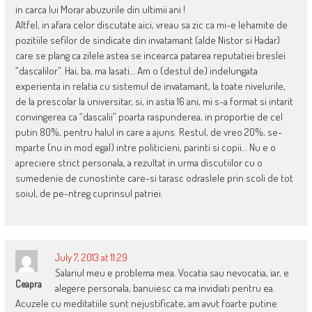
in carca lui Morar abuzurile din ultimii ani !
Altfel, in afara celor discutate aici, vreau sa zic ca mi-e lehamite de
pozitiile sefilor de sindicate din invatamant (alde Nistor si Hadar)
care se plang ca zilele astea se incearca patarea reputatiei breslei
“dascalilor”. Hai, ba, ma lasati… Am o (destul de) indelungata
experienta in relatia cu sistemul de invatamant, la toate nivelurile,
de la prescolar la universitar, si, in astia 16 ani, mi s-a format si intarit
convingerea ca “dascalii” poarta raspunderea, in proportie de cel
putin 80%, pentru halul in care a ajuns. Restul, de vreo 20%, se-
mparte (nu in mod egal) intre politicieni, parinti si copii… Nu e o
apreciere strict personala, a rezultat in urma discutiilor cu o
sumedenie de cunostinte care-si tarasc odraslele prin scoli de tot
soiul, de pe-ntreg cuprinsul patriei.
July 7, 2013 at 11:29
Salariul meu e problema mea. Vocatia sau nevocatia, iar, e
Ceapra
alegere personala, banuiesc ca ma invidiati pentru ea.
Acuzele cu meditatiile sunt nejustificate, am avut foarte putine