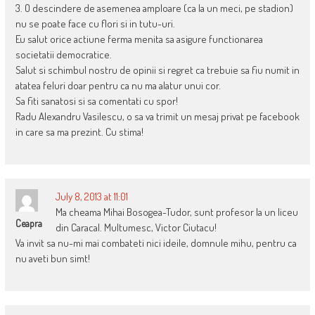
3. O descindere de asemenea amploare (ca la un meci, pe stadion)
nu se poate face cu flori si in tutu-uri.
Eu salut orice actiune ferma menita sa asigure functionarea
societatii democratice.
Salut si schimbul nostru de opinii si regret ca trebuie sa fiu numit in
atatea feluri doar pentru ca nu ma alatur unui cor.
Sa fiti sanatosi si sa comentati cu spor!
Radu Alexandru Vasilescu, o sa va trimit un mesaj privat pe facebook
in care sa ma prezint. Cu stima!
July 8, 2013 at 11:01
Ma cheama Mihai Bosogea-Tudor, sunt profesor la un liceu
Ceapra
din Caracal. Multumesc, Victor Ciutacu!
Va invit sa nu-mi mai combateti nici ideile, domnule mihu, pentru ca
nu aveti bun simt!