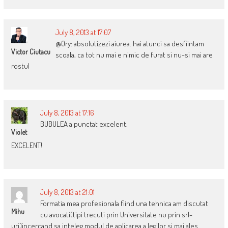
July 8, 2013 at 17:07
@Ory: absolutizezi aiurea. hai atunci sa desfiintam
Victor Ciutacu
scoala, ca tot nu mai e nimic de furat si nu-si mai are
rostul
July 8, 2013 at 17:16
BUBULEA a punctat excelent.
Violet
EXCELENT!
July 8, 2013 at 21:01
Formatia mea profesionala fiind una tehnica am discutat
Mihu
cu avocati(tipi trecuti prin Universitate nu prin srl-
uri)incercand sa inteleg modul de aplicarea a legilor si mai ales