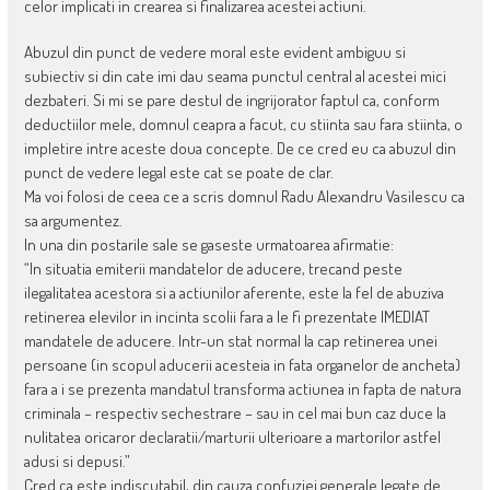
celor implicati in crearea si finalizarea acestei actiuni.
Abuzul din punct de vedere moral este evident ambiguu si
subiectiv si din cate imi dau seama punctul central al acestei mici
dezbateri. Si mi se pare destul de ingrijorator faptul ca, conform
deductiilor mele, domnul ceapra a facut, cu stiinta sau fara stiinta, o
impletire intre aceste doua concepte. De ce cred eu ca abuzul din
punct de vedere legal este cat se poate de clar.
Ma voi folosi de ceea ce a scris domnul Radu Alexandru Vasilescu ca
sa argumentez.
In una din postarile sale se gaseste urmatoarea afirmatie:
“In situatia emiterii mandatelor de aducere, trecand peste
ilegalitatea acestora si a actiunilor aferente, este la fel de abuziva
retinerea elevilor in incinta scolii fara a le fi prezentate IMEDIAT
mandatele de aducere. Intr-un stat normal la cap retinerea unei
persoane (in scopul aducerii acesteia in fata organelor de ancheta)
fara a i se prezenta mandatul transforma actiunea in fapta de natura
criminala – respectiv sechestrare – sau in cel mai bun caz duce la
nulitatea oricaror declaratii/marturii ulterioare a martorilor astfel
adusi si depusi.”
Cred ca este indiscutabil, din cauza confuziei generale legate de