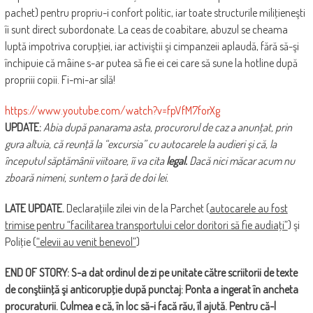
pachet) pentru propriu-i confort politic, iar toate structurile miliţieneşti
îi sunt direct subordonate. La ceas de coabitare, abuzul se cheama
luptă impotriva corupţiei, iar activiştii şi cimpanzeii aplaudă, fără să-şi
închipuie că mâine s-ar putea să fie ei cei care să sune la hotline după
propriii copii. Fi-mi-ar silă!
https://www.youtube.com/watch?v=fpVfM7forXg
UPDATE:
Abia după panarama asta, procurorul de caz a anunţat, prin
gura altuia, că reunţă la “excursia” cu autocarele la audieri şi că, la
începutul săptămânii viitoare, îi va cita
legal.
Dacă nici măcar acum nu
zboară nimeni, suntem o ţară de doi lei.
LATE UPDATE.
Declaraţiile zilei vin de la Parchet (
autocarele au fost
trimise pentru “facilitarea transportului celor doritori să fie audiaţi”
) şi
Poliţie (
“elevii au venit benevol”
)
END OF STORY:
S-a dat ordinul de zi pe unitate către scriitorii de texte
de conştiinţă şi anticorupţie după punctaj: Ponta a ingerat în ancheta
procuraturii. Culmea e că, în loc să-i facă rău, îl ajută. Pentru că-l