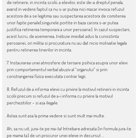
de retinere, in incinta scolii, a elevilor, este de-a dreptul penala,
avand in vedere faptul ca nu s-ar putea nici macar invoca refuzul
acestora de a se legitima sau suspectarea acestora de comiterea
unor fapte penale[singurele portite in baza carora s-ar putea
justifica retinerea temporara a unor persoane]. In cazul suspectarii,
acest lucru, de asemenea, trebuie imediat adus la cunostinta
persoanei, ori militia si procuratura nu au dat nicio motivatie legala
pentru retinerea tinerilor in incinta.
7. Instaurarea unei atmosfere de teroare psihica asupra unor elevi
prin comportamentul verbal abuziv al “organului” si prin
constrangerea fizica executata contrar legii.
8. Refuzul de a informa elevii cu privire la motivul retinerii in incinta
scolii precum si refuzul de a-i informa cu privire la motivul
perchezitiilor – si asa ilegale.
Astea sunt asa la prima vedere si sunt mult mai multe.
Ah, sa nu uit, jura-te pe ma-ta! Intrebare adresata [in formula jura-te
pe mama ta] de un procuror unei eleve in decursul …