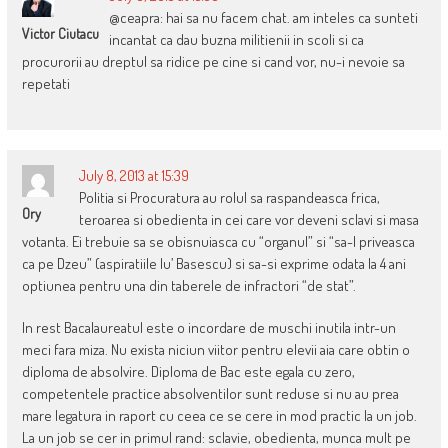
@ceapra: hai sa nu facem chat. am inteles ca sunteti
Victor Ciutacu
incantat ca dau buzna militienii in scoli si ca
procurorii au dreptul sa ridice pe cine si cand vor, nu-i nevoie sa
repetati
July 8, 2013 at 15:39
Politia si Procuratura au rolul sa raspandeasca frica,
Ory
teroarea si obedienta in cei care vor deveni sclavi si masa
votanta. Ei trebuie sa se obisnuiasca cu “organul” si “sa-l priveasca
ca pe Dzeu” (aspiratiile lu’ Basescu) si sa-si exprime odata la 4 ani
optiunea pentru una din taberele de infractori “de stat”.
In rest Bacalaureatul este o incordare de muschi inutila intr-un
meci fara miza. Nu exista niciun viitor pentru elevii aia care obtin o
diploma de absolvire. Diploma de Bac este egala cu zero,
competentele practice absolventilor sunt reduse si nu au prea
mare legatura in raport cu ceea ce se cere in mod practic la un job.
La un job se cer in primul rand: sclavie, obedienta, munca mult pe