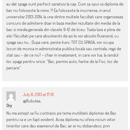
au dat spaga sunt perfect sanatosi la cap. Cum sa spui ca diploma de
bac nu foloseste la nimic ?! Ea foloseste la inscrierea, in anul
universitar 2013-2014, la una dintre multele facultati care organizeaza
concurs de admitere doar in baza mediei rezultate din media de la
bac si media generala din clasele 9-12 de liceu. Toata tara e plina de
ele ! Facultati pe care absolventii de azi le vor absolvi fluierand, cu
spaga sau nu… Dupa care, peste 4 ani, TOT CU SPAGA, vor ocupa
locuri de munca in administratia publica locala sau centrala, regii de
stat sau – de ce nu? – chiar in invatamant, in care vor lua, la randul
lor, spaga pentru orice: “Bac, permis auto, hartie de la Fisc, loc de
parcare”.
July 8, 2013 at 17:01
@Bubulea,
Ory
Nu ma astept sa fiu contrazis pe tema inutilitatii diplomei de Bac
pentru ca e un fapt evident. Acea diploma nu ofera niciun viitor
tinerilor care dau examenul de Bac, iar ei nu dobandesc prin