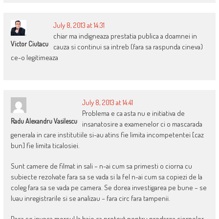
July 8, 2013 at 14:31
chiar ma indigneaza prestatia publica a doamnei in
Victor Ciutacu
cauza si continui sa intreb (fara sa raspunda cineva)
ce-o legitimeaza
July 8, 2013 at 14:41
Problema e ca asta nu e initiativa de
Radu Alexandru Vasilescu
insanatosire a examenelor ci o mascarada
generala in care institutiile si-au atins fie limita incompetentei [caz
bun] fie limita ticalosiei.
Sunt camere de filmat in sali – n-ai cum sa primesti o ciorna cu
subiecte rezolvate fara sa se vada si la fel n-ai cum sa copiezi de la
coleg fara sa se vada pe camera. Se dorea investigarea pe bune – se
luau inregistrarile si se analizau – fara circ fara tampenii.
Daca se invoca mersul la baie ca pretext pentru predarea ciornelor