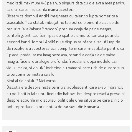
meditatii, maximum 4-5 pe an, o singura data cu o eleva a mea pentru
ca era foarte insistenta mama acesteia.
Observ ca domnul AntiM imagineaza cu talent o lupta homerica a
„dascalului” cu statul, imbogatind tabloul cu elemente clasice de
recuzita (a la Zaharia Stancoo) precum coaja de paine neagra,
pantofii gauriti sau (din lipsa de spatiu a omis-o) camasa putind a
second hand.Domnul AntiM nu e dispus sa ofere si solutii rapide
de rezolvare a acestei saracii cumplite in care m-as zbate pentru ca
ii place, poate, sa ma imagineze asa, rozand la coaja aia de paine
neagra. Face si o analogie profunda, freudiana, dupa modelul „si
violul, maica, si violul?” incheind cu oamenii care urla de durere sub
talpa cominternista a calailor.
Simt al ridicolului? Nici vorba!
Discutia era despre niste parinti si adolescenti care s-au imbrancit
cu politistii in fata unui liceu din Rahova. Era despre reactia presei si
despre ecourile in discursul politic ale unei situatii pe care zilnic o
poti reproduce in orice piata de zarzavat din Romania.