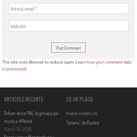
This site uses Akismet to reduce spam.
Learn how your comment data
is processed
.
ARTICOLE RECENTE:
CE-MI PLACE:
Orban duce PNL la groapa pe
mana.ciutacu.ro
muzica #Rezist
Taranu’ de Badea
March 19, 2019