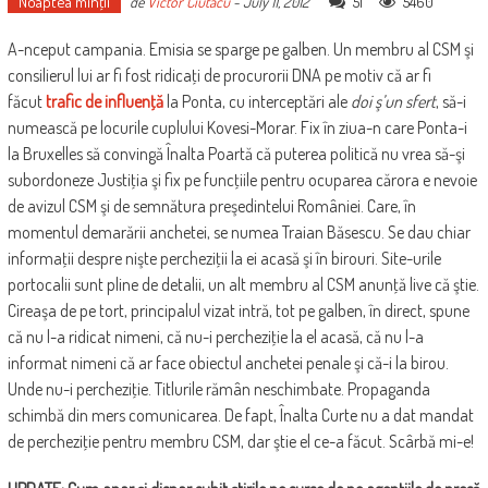
Noaptea minţii
51
5460
de
Victor Ciutacu
-
July 11, 2012
A-nceput campania. Emisia se sparge pe galben. Un membru al CSM şi
consilierul lui ar fi fost ridicaţi de procurorii DNA pe motiv că ar fi
făcut
trafic de influenţă
la Ponta, cu interceptări ale
doi ş’un sfert
, să-i
numească pe locurile cuplului Kovesi-Morar. Fix în ziua-n care Ponta-i
la Bruxelles să convingă Înalta Poartă că puterea politică nu vrea să-şi
subordoneze Justiţia şi fix pe funcţiile pentru ocuparea cărora e nevoie
de avizul CSM şi de semnătura preşedintelui României. Care, în
momentul demarării anchetei, se numea Traian Băsescu. Se dau chiar
informaţii despre nişte percheziţii la ei acasă şi în birouri. Site-urile
portocalii sunt pline de detalii, un alt membru al CSM anunţă live că ştie.
Cireaşa de pe tort, principalul vizat intră, tot pe galben, în direct, spune
că nu l-a ridicat nimeni, că nu-i percheziţie la el acasă, că nu l-a
informat nimeni că ar face obiectul anchetei penale şi că-i la birou.
Unde nu-i percheziţie. Titlurile rămân neschimbate. Propaganda
schimbă din mers comunicarea. De fapt, Înalta Curte nu a dat mandat
de percheziţie pentru membru CSM, dar ştie el ce-a făcut. Scârbă mi-e!