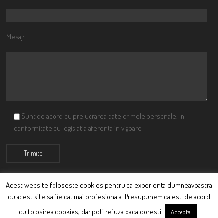
Mesaj:
Sunt de acord cu prelucrarea datelor mele personale, in
conformitate cu legislatia aferenta in vigoare
Acest website foloseste cookies pentru ca experienta dumneavoastra
cu acest site sa fie cat mai profesionala. Presupunem ca esti de acord
© Ciutacu 2015 Parte a Imperiului Ciutacesc.
cu folosirea cookies, dar poti refuza daca doresti.
Accepta