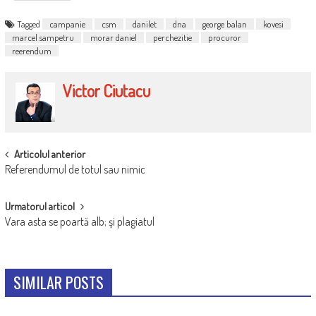
Tagged
campanie
csm
danilet
dna
george balan
kovesi
marcel sampetru
morar daniel
perchezitie
procuror
reerendum
Victor Ciutacu
POST
Articolul anterior
Referendumul de totul sau nimic
NAVIGATION
Urmatorul articol
Vara asta se poartă alb; şi plagiatul
SIMILAR POSTS