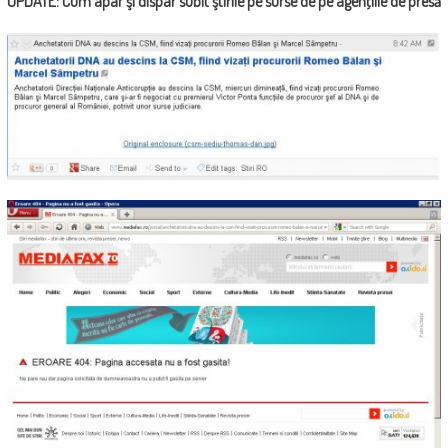
UPDATE: Cum apar şi dispar subit ştirile pe surse de pe agenţiile de presă