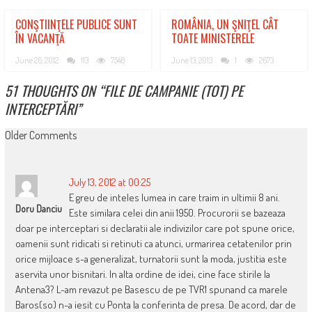
CONŞTIINŢELE PUBLICE SUNT
ROMÂNIA, UN ŞNIŢEL CÂT
ÎN VACANŢĂ
TOATE MINISTERELE
June 26, 2012
113
7548
June 13, 2013
1
2673
51 THOUGHTS ON “
FILE DE CAMPANIE (TOT) PE
INTERCEPTĂRI
”
COMMENT
Older Comments
NAVIGATION
July 13, 2012 at 00:25
E greu de inteles lumea in care traim in ultimii 8 ani.
Doru Danciu
Este similara celei din anii 1950. Procurorii se bazeaza
doar pe interceptari si declaratii ale indivizilor care pot spune orice,
oamenii sunt ridicati si retinuti ca atunci, urmarirea cetatenilor prin
orice mijloace s-a generalizat, turnatorii sunt la moda, justitia este
aservita unor bisnitari. In alta ordine de idei, cine face stirile la
Antena3? L-am revazut pe Basescu de pe TVR1 spunand ca marele
Baros(so) n-a iesit cu Ponta la conferinta de presa. De acord, dar de