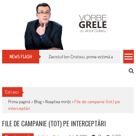
Skip
to
content
Ziaristul Ion Cristoiu, prima victimă a noi cenzuri 
NEWS FLASH
Esti aici:
Prima pagină >
Blog
>
Noaptea minţii
>
File de campanie (tot) pe
interceptări
FILE DE CAMPANIE (TOT) PE INTERCEPTĂRI