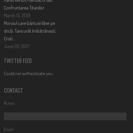
Rares versus Mandachi sau
Confruntarea Titanilor
March 15, 2019
Moroiul care bântuie liber pe
sticlă. Tare urât îmbătrânești,
Cristi….
June 20, 2017
TWITTER FEED
Could not authenticate you.
CONTACT
Nume:
Email: