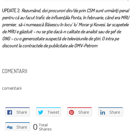
UPDATE 2:
Rezumând, doi procurori din/de prin CSM sunt urmăriţi penal
pentru că au facut trafic de influenţă
la Ponta,
în februarie, când era MRU
premier, să-i numească Băsescu în locu’ lu’ Morar şi Kovesi. Iar scapetele
de MRU e găzduit – nu se ştie dacă-n calitate de analist sau de şef de
ONG – cu o generozitate suspectă de televiziunile de ştiri. O intra pe
discount la contractele de publicitate ale OMV-Petrom
COMENTARII
comentarii
Share
Tweet
Share
Share
0
Total
Share
Shares