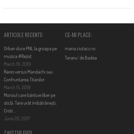
ARTICOLE RECENTE:
CE-MI PLACE:
Orban duce PNL la groapa pe
mana.ciutacu.ro
muzica #Rezist
Taranu’ de Badea
March 19, 2019
Rares versus Mandachi sau
Confruntarea Titanilor
March 15, 2019
Moroiul care bântuie liber pe
sticlă. Tare urât îmbătrânești,
Cristi….
June 20, 2017
TWITTER FEED