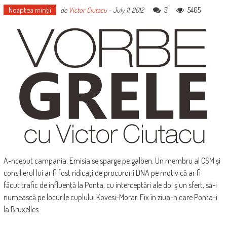
Noaptea minţii
51
5465
de
Victor Ciutacu
-
July 11, 2012
A-nceput campania. Emisia se sparge pe galben. Un membru al CSM şi
consilierul lui ar fi fost ridicaţi de procurorii DNA pe motiv că ar fi
făcut trafic de influenţă la Ponta, cu interceptări ale doi ş'un sfert, să-i
numească pe locurile cuplului Kovesi-Morar. Fix în ziua-n care Ponta-i
la Bruxelles