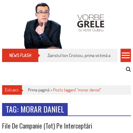
Skip
to
content
Ziaristul Ion Cristoiu, prima victimă a noi cenzuri 
NEWS FLASH
Esti aici:
Prima pagină >
Posts tagged "morar daniel"
TAG: MORAR DANIEL
File De Campanie (tot) Pe Interceptări