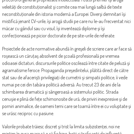
veleităţi de constituţionalist şi comite cea mai lungă salbă de texte
neconstituţionale din istoria modernă a Europei. Diverşi demnitari îşi
mistifică jenant CV-urile, îşi arogă studii pe care nu le-au frecventat nici
măcar cu gândul sau cu visul, îşi inventează diplome şi îşi
confecţionează pe picior doctorate de pe site-urile de referate.
Proiectele de acte normative abundă în greşeli de scriere care ar face să
roşească un căruţaş absolvent de şcoală profesională pe vremea
odioasei dictaturi, discursurile politice oscilează între citate de peluză şi
agramatisme feroce. Propaganda preşedintelui, plătită direct de către
stat sau de afacerişti privilegiaţi de cumetrii şi simpatii politice, îi vede
numai pe cei din tabăra politică adversă. Au trecut 23 de ani de la
schimbarea dramatică şi sângeroasă a sistemului politic. Strada
cenuşie e plină de feţe schimonosite de ură, de priviri inexpresive şi de
porniri animalice, de oameni terni care se toarnă între ei cu voluptate şi
se urăsc reciproc cu pasiune.
Valorile probate trăiesc discret şi trist la limita subzistenţei, noi ne
minţim în gura mare că o să fie bine, hoţii şi traficanţii de influenţă