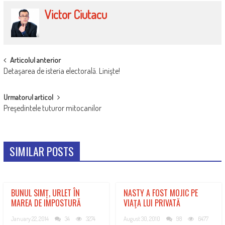
Victor Ciutacu
POST
Articolul anterior
Detaşarea de isteria electorală. Linişte!
NAVIGATION
Urmatorul articol
Preşedintele tuturor mitocanilor
SIMILAR POSTS
BUNUL SIMȚ, URLET ÎN
NASTY A FOST MOJIC PE
MAREA DE IMPOSTURĂ
VIAŢA LUI PRIVATĂ
January 22, 2014
34
3274
August 30, 2010
98
6477