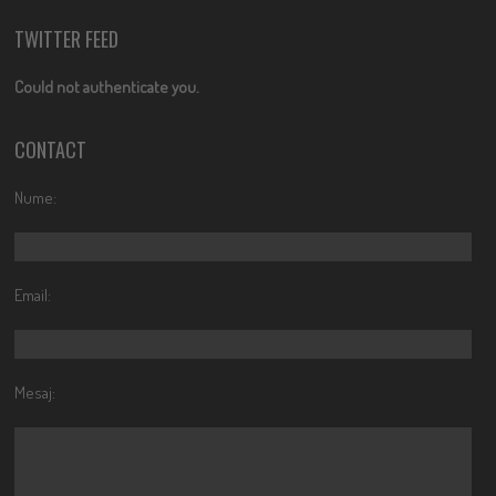
TWITTER FEED
Could not authenticate you.
CONTACT
Nume:
Email:
Mesaj: