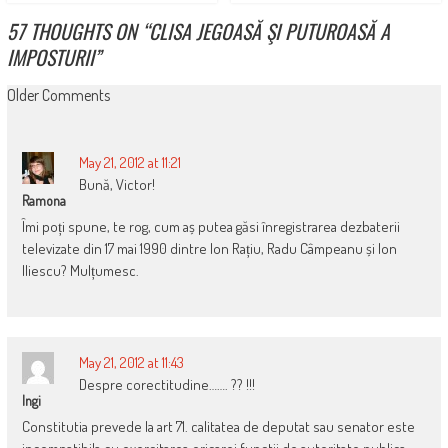
57 THOUGHTS ON “
CLISA JEGOASĂ ŞI PUTUROASĂ A
IMPOSTURII
”
COMMENT
Older Comments
NAVIGATION
May 21, 2012 at 11:21
Bună, Victor!
Ramona
Îmi poți spune, te rog, cum aș putea găsi înregistrarea dezbaterii
televizate din 17 mai 1990 dintre Ion Rațiu, Radu Câmpeanu și Ion
Iliescu? Mulțumesc.
May 21, 2012 at 11:43
Despre corectitudine……. ?? !!!
Ingi
Constitutia prevede la art 71. calitatea de deputat sau senator este