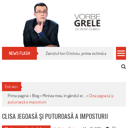
Skip
to
content
Ziaristul Ion Cristoiu, prima victimă a noi cenzuri 
NEWS FLASH
Esti aici:
Prima pagină >
Blog
>
Mintea mea, în gândul ei...
>
Clisa jegoasă şi
puturoasă a imposturii
CLISA JEGOASĂ ŞI PUTUROASĂ A IMPOSTURII