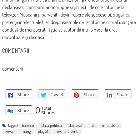
declanşează campanii anticorupţie şi ţin lecţii de corectitudine la
televizor. Mitocanii şi parveniţii devin repere ale succesului, slugoii cu
pretenţii intelectuale trec drept exemple de rectitudine morală, iar ţara
condusă de meritocraţii ăştia se scufundă într-o mocirlă urât
mirositoare şi clisoasă.
COMENTARII
comentarii
Share
Tweet
Share
Share
0
Total
Share
Shares
Tagged
basescu
clasa politica
doctorat
fals
impostura
kovesi
mang
plagiat
rovana plumb