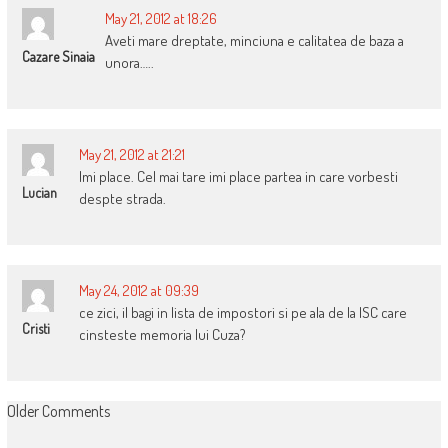
May 21, 2012 at 18:26
Aveti mare dreptate, minciuna e calitatea de baza a
Cazare Sinaia
unora…..
May 21, 2012 at 21:21
Imi place. Cel mai tare imi place partea in care vorbesti
Lucian
despte strada.
May 24, 2012 at 09:39
ce zici, il bagi in lista de impostori si pe ala de la ISC care
Cristi
cinsteste memoria lui Cuza?
COMMENT
Older Comments
NAVIGATION