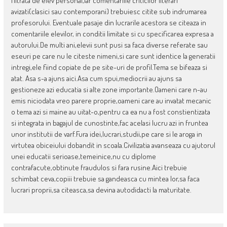
filtrata de elev personal,iar comentariile criticilor literari
avizati(clasici sau contemporani) trebuiesc citite sub indrumarea
profesorului. Eventuale pasaje din lucrarile acestora se citeaza in
comentariile elevilor, in conditii limitate si cu specificarea expresa a
autorului.De multi ani,elevii sunt pusi sa faca diverse referate sau
eseuri pe care nu le citeste nimeni,si care sunt identice la generatii
intregi,ele fiind copiate de pe site-uri de profil.Tema se bifeaza si
atat. Asa s-a ajuns aici.Asa cum spui,mediocrii au ajuns sa
gestioneze azi educatia si alte zone importante.Oameni care n-au
emis niciodata vreo parere proprie,oameni care au invatat mecanic
o tema azi si maine au uitat-o,pentru ca ea nu a fost constientizata
si integrata in bagajul de cunostinte,fac acelasi lucru azi in fruntea
unor institutii de varf.Fura idei,lucrari,studii,pe care si le aroga in
virtutea obiceiului dobandit in scoala.Civilizatia avanseaza cu ajutorul
unei educatii serioase,temeinice,nu cu diplome
contrafacute,obtinute fraudulos si fara rusine.Aici trebuie
schimbat ceva,copiii trebuie sa gandeasca cu mintea lor,sa faca
lucrari proprii,sa citeasca,sa devina autodidacti la maturitate.