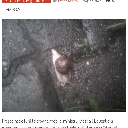
Mintea mea, în gândul ei...
57
de
Victor Ciutacu
-
May 19, 2012
6372
Preşedintele fură telefoane mobile, ministrul (fost al) Educaţiei şi
procurorul general proprietate intelectuală. Fostul premier îşi arogă