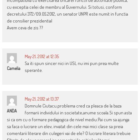
incompatibila cu exercitarea oricarei functii de autoritate publica,
cu exceptia celei de membru al Guvernului. Si totusi, conform
decretului 372/09.05.2012, un senator UNPR este numit in functia
de consilier prezidential
Avem ceva de zis ??
May 21, 2012 at 12:35
Sa iti spun sincer nici in USL nu imi pun prea multe
Camelia
sperante.
May 21, 2012 at 13:37
Domnule Ciutacu,problema cred ca pleaca de la baza
ANDA
formarii individului in societate,anume scoala.Si spun asta
si ca om cu o formare pedagogica de nivel mediu.Pai cum sa ajunga
sa faca o lucrare un elev, invatat din cele mai mici clase sa preia
comentarii literare din culegeri vai de ele? O lucrare literara trebuie