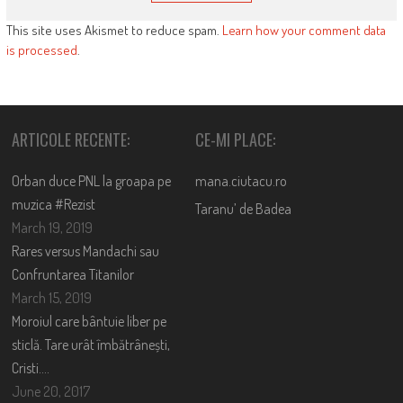
This site uses Akismet to reduce spam.
Learn how your comment data
is processed
.
ARTICOLE RECENTE:
CE-MI PLACE:
Orban duce PNL la groapa pe
mana.ciutacu.ro
muzica #Rezist
Taranu’ de Badea
March 19, 2019
Rares versus Mandachi sau
Confruntarea Titanilor
March 15, 2019
Moroiul care bântuie liber pe
sticlă. Tare urât îmbătrânești,
Cristi….
June 20, 2017