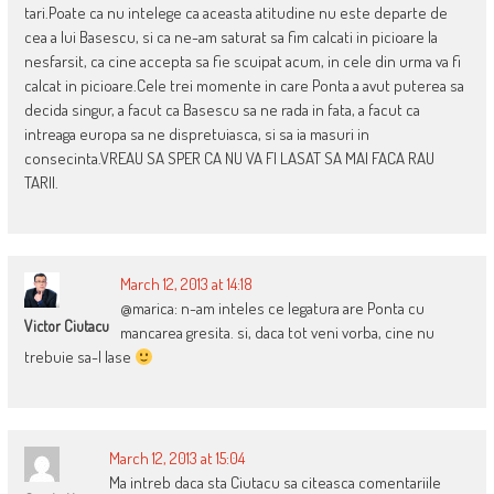
tari.Poate ca nu intelege ca aceasta atitudine nu este departe de
cea a lui Basescu, si ca ne-am saturat sa fim calcati in picioare la
nesfarsit, ca cine accepta sa fie scuipat acum, in cele din urma va fi
calcat in picioare.Cele trei momente in care Ponta a avut puterea sa
decida singur, a facut ca Basescu sa ne rada in fata, a facut ca
intreaga europa sa ne dispretuiasca, si sa ia masuri in
consecinta.VREAU SA SPER CA NU VA FI LASAT SA MAI FACA RAU
TARII.
March 12, 2013 at 14:18
@marica: n-am inteles ce legatura are Ponta cu
Victor Ciutacu
mancarea gresita. si, daca tot veni vorba, cine nu
trebuie sa-l lase
March 12, 2013 at 15:04
Ma intreb daca sta Ciutacu sa citeasca comentariile