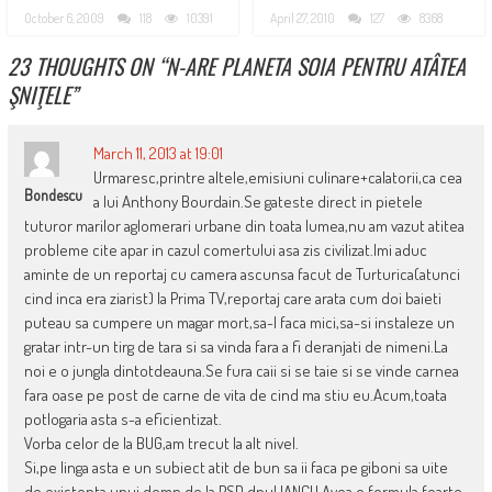
October 6, 2009
118
10391
April 27, 2010
127
8368
23 THOUGHTS ON “
N-ARE PLANETA SOIA PENTRU ATÂTEA
ŞNIŢELE
”
March 11, 2013 at 19:01
Urmaresc,printre altele,emisiuni culinare+calatorii,ca cea
Bondescu
a lui Anthony Bourdain.Se gateste direct in pietele
tuturor marilor aglomerari urbane din toata lumea,nu am vazut atitea
probleme cite apar in cazul comertului asa zis civilizat.Imi aduc
aminte de un reportaj cu camera ascunsa facut de Turturica(atunci
cind inca era ziarist) la Prima TV,reportaj care arata cum doi baieti
puteau sa cumpere un magar mort,sa-l faca mici,sa-si instaleze un
gratar intr-un tirg de tara si sa vinda fara a fi deranjati de nimeni.La
noi e o jungla dintotdeauna.Se fura caii si se taie si se vinde carnea
fara oase pe post de carne de vita de cind ma stiu eu.Acum,toata
potlogaria asta s-a eficientizat.
Vorba celor de la BUG,am trecut la alt nivel.
Si,pe linga asta e un subiect atit de bun sa ii faca pe giboni sa uite
de existenta unui domn de la PSD,dnul IANCU.Avea o formula foarte