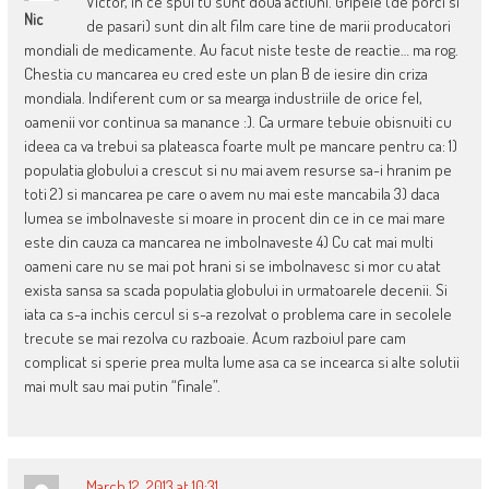
Victor, in ce spui tu sunt doua actiuni. Gripele (de porci si
Nic
de pasari) sunt din alt film care tine de marii producatori
mondiali de medicamente. Au facut niste teste de reactie… ma rog.
Chestia cu mancarea eu cred este un plan B de iesire din criza
mondiala. Indiferent cum or sa mearga industriile de orice fel,
oamenii vor continua sa manance :). Ca urmare tebuie obisnuiti cu
ideea ca va trebui sa plateasca foarte mult pe mancare pentru ca: 1)
populatia globului a crescut si nu mai avem resurse sa-i hranim pe
toti 2) si mancarea pe care o avem nu mai este mancabila 3) daca
lumea se imbolnaveste si moare in procent din ce in ce mai mare
este din cauza ca mancarea ne imbolnaveste 4) Cu cat mai multi
oameni care nu se mai pot hrani si se imbolnavesc si mor cu atat
exista sansa sa scada populatia globului in urmatoarele decenii. Si
iata ca s-a inchis cercul si s-a rezolvat o problema care in secolele
trecute se mai rezolva cu razboaie. Acum razboiul pare cam
complicat si sperie prea multa lume asa ca se incearca si alte solutii
mai mult sau mai putin “finale”.
March 12, 2013 at 10:31