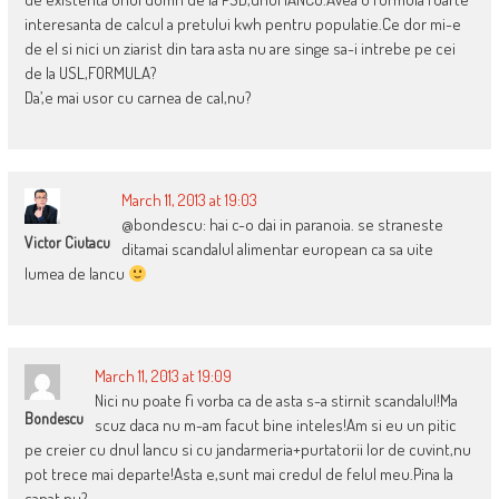
interesanta de calcul a pretului kwh pentru populatie.Ce dor mi-e
de el si nici un ziarist din tara asta nu are singe sa-i intrebe pe cei
de la USL,FORMULA?
Da’,e mai usor cu carnea de cal,nu?
March 11, 2013 at 19:03
@bondescu: hai c-o dai in paranoia. se straneste
Victor Ciutacu
ditamai scandalul alimentar european ca sa uite
lumea de Iancu
March 11, 2013 at 19:09
Nici nu poate fi vorba ca de asta s-a stirnit scandalul!Ma
Bondescu
scuz daca nu m-am facut bine inteles!Am si eu un pitic
pe creier cu dnul Iancu si cu jandarmeria+purtatorii lor de cuvint,nu
pot trece mai departe!Asta e,sunt mai credul de felul meu.Pina la
capat,nu?