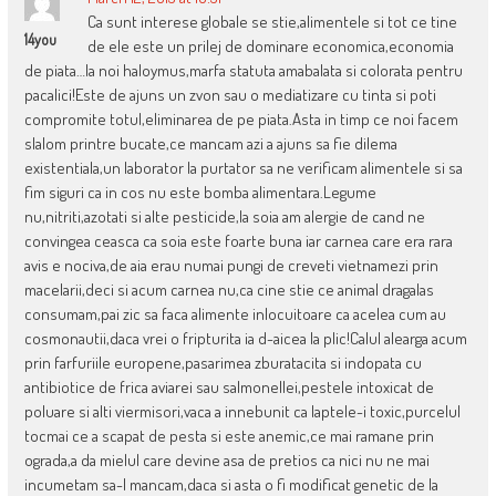
Ca sunt interese globale se stie,alimentele si tot ce tine
14you
de ele este un prilej de dominare economica,economia
de piata…la noi haloymus,marfa statuta amabalata si colorata pentru
pacalici!Este de ajuns un zvon sau o mediatizare cu tinta si poti
compromite totul,eliminarea de pe piata.Asta in timp ce noi facem
slalom printre bucate,ce mancam azi a ajuns sa fie dilema
existentiala,un laborator la purtator sa ne verificam alimentele si sa
fim siguri ca in cos nu este bomba alimentara.Legume
nu,nitriti,azotati si alte pesticide,la soia am alergie de cand ne
convingea ceasca ca soia este foarte buna iar carnea care era rara
avis e nociva,de aia erau numai pungi de creveti vietnamezi prin
macelarii,deci si acum carnea nu,ca cine stie ce animal dragalas
consumam,pai zic sa faca alimente inlocuitoare ca acelea cum au
cosmonautii,daca vrei o fripturita ia d-aicea la plic!Calul alearga acum
prin farfuriile europene,pasarimea zburatacita si indopata cu
antibiotice de frica aviarei sau salmonellei,pestele intoxicat de
poluare si alti viermisori,vaca a innebunit ca laptele-i toxic,purcelul
tocmai ce a scapat de pesta si este anemic,ce mai ramane prin
ograda,a da mielul care devine asa de pretios ca nici nu ne mai
incumetam sa-l mancam,daca si asta o fi modificat genetic de la