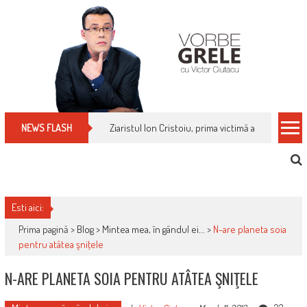
Skip
to
content
Ziaristul Ion Cristoiu, prima victimă a noi cenzuri 
NEWS FLASH
Esti aici:
Prima pagină >
Blog
>
Mintea mea, în gândul ei...
>
N-are planeta soia
pentru atâtea şniţele
N-ARE PLANETA SOIA PENTRU ATÂTEA ŞNIŢELE