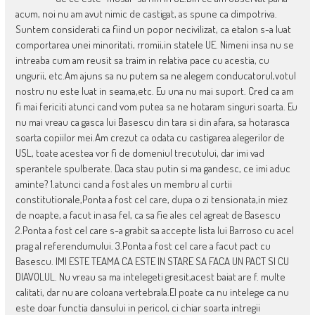
acum, noi nu am avut nimic de castigat, as spune ca dimpotriva.
Suntem considerati ca fiind un popor necivilizat, ca etalon s-a luat
comportarea unei minoritati, rromii,in statele UE. Nimeni insa nu se
intreaba cum am reusit sa traim in relativa pace cu acestia, cu
ungurii, etc.Am ajuns sa nu putem sa ne alegem conducatorul,votul
nostru nu este luat in seama,etc. Eu una nu mai suport. Cred ca am
fi mai fericiti atunci cand vom putea sa ne hotaram singuri soarta. Eu
nu mai vreau ca gasca lui Basescu din tara si din afara, sa hotarasca
soarta copiilor mei.Am crezut ca odata cu castigarea alegerilor de
USL, toate acestea vor fi de domeniul trecutului, dar imi vad
sperantele spulberate. Daca stau putin si ma gandesc, ce imi aduc
aminte? 1.atunci cand a fost ales un membru al curtii
constitutionale,Ponta a fost cel care, dupa o zi tensionata,in miez
de noapte, a facut in asa fel, ca sa fie ales cel agreat de Basescu
2.Ponta a fost cel care s-a grabit sa accepte lista lui Barroso cu acel
prag al referendumului. 3.Ponta a fost cel care a facut pact cu
Basescu. IMI ESTE TEAMA CA ESTE IN STARE SA FACA UN PACT SI CU
DIAVOLUL. Nu vreau sa ma intelegeti gresit,acest baiat are f. multe
calitati, dar nu are coloana vertebrala.El poate ca nu intelege ca nu
este doar functia dansului in pericol, ci chiar soarta intregii