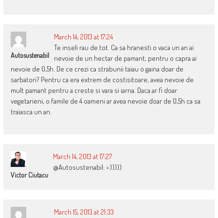
March 14, 2013 at 17:24
Te inseli rau de tot. Ca sa hranesti o vaca un an ai
Autosustenabil
nevoie de un hectar de pamant, pentru o capra ai
nevoie de 0,5h. De ce crezi ca strabunii taiau o gaina doar de
sarbatori? Pentru ca era extrem de costisitoare, avea nevoie de
mult pamant pentru a creste si vara si iarna. Daca ar fi doar
vegetarieni, o famile de 4 oameni ar avea nevoie doar de 0,5h ca sa
traiasca un an.
March 14, 2013 at 17:27
@Autosustenabil: =)))))
Victor Ciutacu
March 15, 2013 at 21:33