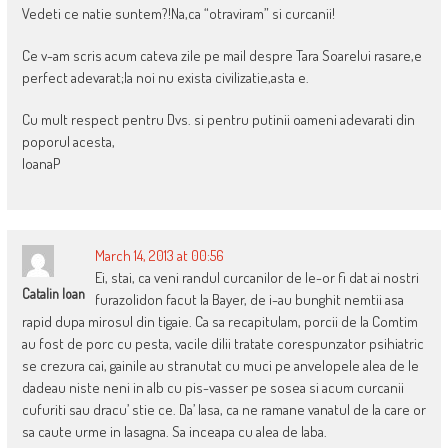
Vedeti ce natie suntem?!Na,ca “otraviram” si curcanii!
Ce v-am scris acum cateva zile pe mail despre Tara Soarelui rasare,e
perfect adevarat;la noi nu exista civilizatie,asta e.
Cu mult respect pentru Dvs. si pentru putinii oameni adevarati din
poporul acesta,
IoanaP
March 14, 2013 at 00:56
Ei, stai, ca veni randul curcanilor de le-or fi dat ai nostri
Catalin Ioan
furazolidon facut la Bayer, de i-au bunghit nemtii asa
rapid dupa mirosul din tigaie. Ca sa recapitulam, porcii de la Comtim
au fost de porc cu pesta, vacile dilii tratate corespunzator psihiatric
se crezura cai, gainile au stranutat cu muci pe anvelopele alea de le
dadeau niste neni in alb cu pis-vasser pe sosea si acum curcanii
cufuriti sau dracu’ stie ce. Da’ lasa, ca ne ramane vanatul de la care or
sa caute urme in lasagna. Sa inceapa cu alea de laba.