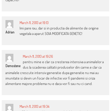
March 11, 2013 at 19:13
Imi pare rau, dar si in productia de alimente de origine
Adrian
vegetala a aparut SOIA MODIFICATA GENETIC!
March 11, 2013 at 19:26
pentru mine e clar ca cresterea intensiva a animalelor a
Demostene
dus la scaderea calitatii produselor din carne.e clar ca
animalele crescute intensiv generatie dupa generatie nu mai au
imunitate si devin un focar de infectie.vor fi pandemii si criza
alimentare majore.problema nu e daca vor fi sau nu ci cand.
March 11, 2013 at 19:34