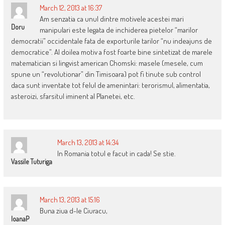
March 12, 2013 at 16:37
Am senzatia ca unul dintre motivele acestei mari
Doru
manipulari este legata de inchiderea pietelor “marilor
democratii” occidentale fata de exporturile tarilor “nu indeajuns de
democratice”. Al doilea motiv a fost foarte bine sintetizat de marele
matematician si lingvist american Chomski: masele (mesele, cum
spune un “revolutionar” din Timisoara) pot fi tinute sub control
daca sunt inventate tot felul de amenintari: terorismul, alimentatia,
asteroizi, sfarsitul iminent al Planetei, etc.
March 13, 2013 at 14:34
In Romania totul e facut in cada! Se stie.
Vassile Tuturiga
March 13, 2013 at 15:16
Buna ziua d-le Ciuracu,
IoanaP