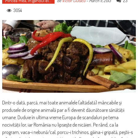
Mintea mea, în gândul ei...
23
de
Victor Ciutacu
-
March 11, 2013
3054
Dintr-o dată, parcă, mai toate animalele (altădată) mâncabile şi
produsele de origine animală par a fi devenit dăunătoare sănătăţii
umane. Duduie în ultima vreme Europa de scandaluri pe tema
nocivităţii lor, iar România nu lipseşte de nicăieri. Pe rând, ca la
program, vaca-i nebună/cal, porcu-i trichinos, găina-i gripată, peştii-s