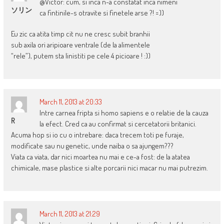
@Victor: cum, si inca n-a constatat inca nimeni
ソリン
ca fintinile-s otravite si finetele arse ?! =))
Eu zic ca atita timp cit nu ne cresc subit branhii
sub axila ori aripioare ventrale (de la alimentele
“rele”), putem sta linistiti pe cele 4 picioare ! :))
March 11, 2013 at 20:33
Intre carnea fripta si homo sapiens e o relatie de la cauza
R
la efect. Cred ca au confirmat si cercetatorii britanici.
Acuma hop si io cu o intrebare: daca trecem toti pe furaje,
modificate sau nu genetic, unde naiba o sa ajungem???
Viata ca viata, dar nici moartea nu mai e ce-a fost: de la atatea
chimicale, mase plastice si alte porcarii nici macar nu mai putrezim.
March 11, 2013 at 21:29