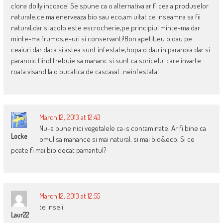
clona dolly incoace! Se spune ca o alternativa ar fi cea a produselor
naturale,ce ma enerveaza bio sau eco,am uitat ce inseamna sa fii
natural,dar si acolo este escrocherie,pe principiul minte-ma dar
minte-ma frumos,e-uri si conservanti!Bon apetit,eu o dau pe
ceaiuri dar daca si astea sunt infestate,hopa o dau in paranoia dar si
paranoic fiind trebuie sa mananc si sunt ca soricelul care invarte
roata visand la o bucatica de cascaval…neinfestata!
March 12, 2013 at 12:43
Nu-s bune nici vegetalele ca-s contaminate. Ar fi bine ca
Locke
omul sa manance si mai natural, si mai bio&eco. Si ce
poate fi mai bio decat pamantul?
March 12, 2013 at 12:55
te inseli
Laur22