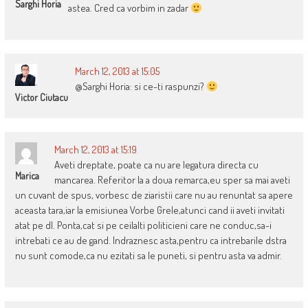
Sarghi Horia
astea. Cred ca vorbim in zadar
March 12, 2013 at 15:05
@Sarghi Horia: si ce-ti raspunzi?
Victor Ciutacu
March 12, 2013 at 15:19
Aveti dreptate, poate ca nu are legatura directa cu
Marica
mancarea. Referitor la a doua remarca,eu sper sa mai aveti
un cuvant de spus, vorbesc de ziaristii care nu au renuntat sa apere
aceasta tara,iar la emisiunea Vorbe Grele,atunci cand ii aveti invitati
atat pe dl. Ponta,cat si pe ceilalti politicieni care ne conduc,sa-i
intrebati ce au de gand. Indraznesc asta,pentru ca intrebarile dstra
nu sunt comode,ca nu ezitati sa le puneti, si pentru asta va admir.