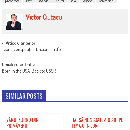
preparate
raw
scandal
snitel
soia
vegane
vegetarian
Victor Ciutacu
POST
Articolul anterior
Teoria conspiraţiei: Daciana, altfel
NAVIGATION
Urmatorul articol
Born in the USA. Back to USSR
SIMILAR POSTS
VĂRU’ ZORRO DIN
HAI SĂ NE SCOATEM OCHII PE
PRIMĂVERII
TEMA CÎINILOR!