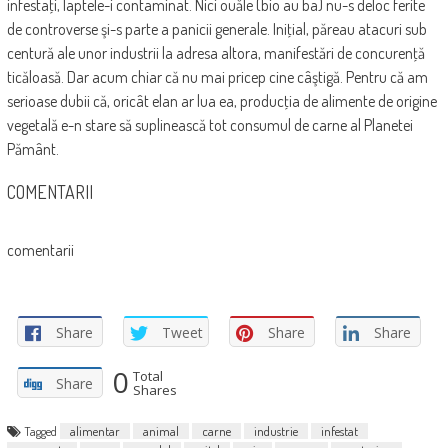
infestaţi, laptele-i contaminat. Nici ouăle (bio au ba) nu-s deloc ferite
de controverse şi-s parte a panicii generale. Iniţial, păreau atacuri sub
centură ale unor industrii la adresa altora, manifestări de concurenţă
ticăloasă. Dar acum chiar că nu mai pricep cine câştigă. Pentru că am
serioase dubii că, oricât elan ar lua ea, producţia de alimente de origine
vegetală e-n stare să suplinească tot consumul de carne al Planetei
Pământ.
COMENTARII
comentarii
Share
Tweet
Share
Share
0
Total
Share
Shares
Tagged
alimentar
animal
carne
industrie
infestat