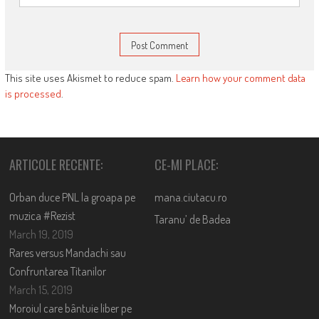
This site uses Akismet to reduce spam.
Learn how your comment data
is processed
.
ARTICOLE RECENTE:
CE-MI PLACE:
Orban duce PNL la groapa pe
mana.ciutacu.ro
muzica #Rezist
Taranu’ de Badea
March 19, 2019
Rares versus Mandachi sau
Confruntarea Titanilor
March 15, 2019
Moroiul care bântuie liber pe