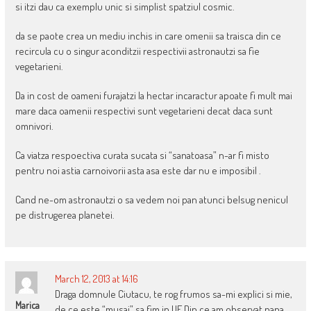
si itzi dau ca exemplu unic si simplist spatziul cosmic.
da se paote crea un mediu inchis in care omenii sa traisca din ce
recircula cu o singur aconditzii respectivii astronautzi sa fie
vegetarieni.
Da in cost de oameni furajatzi la hectar incaractur apoate fi mult mai
mare daca oamenii respectivi sunt vegetarieni decat daca sunt
omnivori.
Ca viatza respoectiva curata sucata si “sanatoasa” n-ar fi misto
pentru noi astia carnoivorii asta asa este dar nu e imposibil .
Cand ne-om astronautzi o sa vedem noi pan atunci belsug nenicul
pe distrugerea planetei.
March 12, 2013 at 14:16
Draga domnule Ciutacu, te rog frumos sa-mi explici si mie,
Marica
de ce este “musai” sa fim in UE.Din ce am observat pana