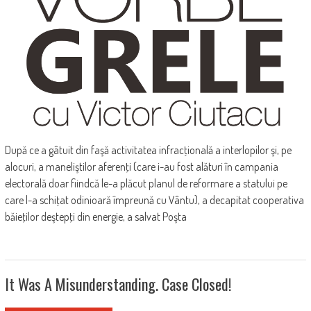
După ce a gâtuit din faşă activitatea infracţională a interlopilor şi, pe
alocuri, a maneliştilor aferenţi (care i-au fost alături în campania
electorală doar fiindcă le-a plăcut planul de reformare a statului pe
care l-a schiţat odinioară împreună cu Vântu), a decapitat cooperativa
băieţilor deştepţi din energie, a salvat Poşta
It Was A Misunderstanding. Case Closed!