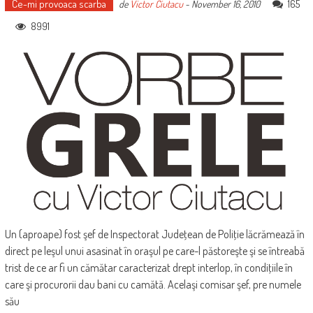
Ce-mi provoaca scarba
165
de
Victor Ciutacu
-
November 16, 2010
8991
Un (aproape) fost şef de Inspectorat Judeţean de Poliţie lăcrămează în
direct pe leşul unui asasinat în oraşul pe care-l păstoreşte şi se întreabă
trist de ce ar fi un cămătar caracterizat drept interlop, în condiţiile în
care şi procurorii dau bani cu camătă. Acelaşi comisar şef, pre numele
său