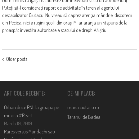
Dom' ministru Igaş, mă adresez dumneavoastră cu un autodenunţ.
Puteţi să-l consideraţi raport de activitate în teren al agentului
destabilizator Ciutacu. Nu vreau să captez atenţia mândriei discotecii
din Pecica, nici a ruşinii şcolii din oraş. M-ar aranja un răspuns de la
proaspăt învestita autoritate a statului de drept. Vă ştiu
POSTS
Older posts
NAVIGATION
ARTICOLE RECENTE:
CE-MI PLACE:
Orban duce PNL la groapa pe
mana.ciutacu.ro
muzica #Rezist
Taranu’ de Badea
March 19, 2019
Rares versus Mandachi sau