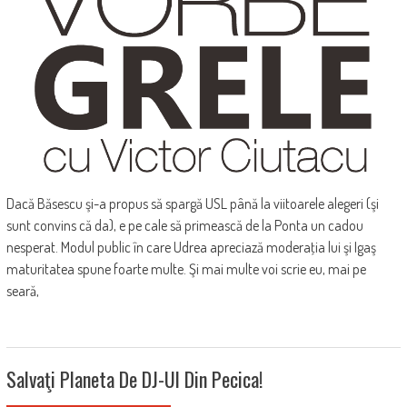
Dacă Băsescu şi-a propus să spargă USL până la viitoarele alegeri (şi
sunt convins că da), e pe cale să primească de la Ponta un cadou
nesperat. Modul public în care Udrea apreciază moderaţia lui şi Igaş
maturitatea spune foarte multe. Şi mai multe voi scrie eu, mai pe
seară,
Salvaţi Planeta De DJ-Ul Din Pecica!