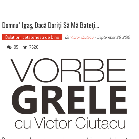
Domnu’ Igaş, Dacă Doriţi Să Mă Bateţi…
Delatiuni cetatenesti de bine
de
Victor Ciutacu
-
September 28, 2010
85
7620