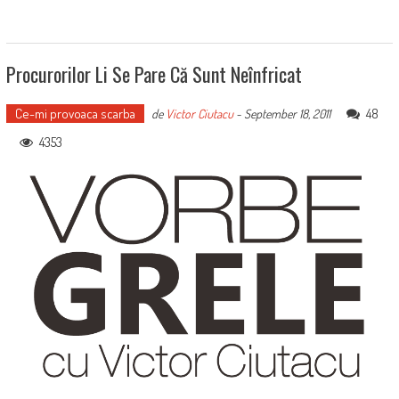
Procurorilor Li Se Pare Că Sunt Neînfricat
Ce-mi provoaca scarba
48
de
Victor Ciutacu
-
September 18, 2011
4353