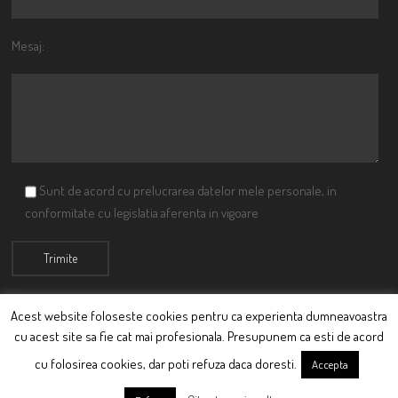
Mesaj:
Sunt de acord cu prelucrarea datelor mele personale, in
conformitate cu legislatia aferenta in vigoare
Acest website foloseste cookies pentru ca experienta dumneavoastra
cu acest site sa fie cat mai profesionala. Presupunem ca esti de acord
© Ciutacu 2015 Parte a Imperiului Ciutacesc.
cu folosirea cookies, dar poti refuza daca doresti.
Accepta
Powered By
Scriptics