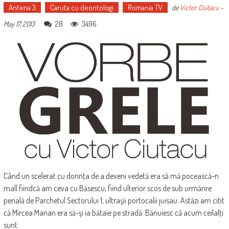
Antena 3
Caruta cu deontologi
Romania TV
de
Victor Ciutacu
-
28
3496
May 17, 2013
Când un scelerat cu dorinţa de a deveni vedetă era să mă pocească-n
mall fiindcă am ceva cu Băsescu, fiind ulterior scos de sub urmărire
penală de Parchetul Sectorului 1, ultraşii portocalii juisau. Astăzi am citit
că Mircea Marian era să-şi ia bătaie pe stradă. Bănuiesc că acum ceilalţi
sunt