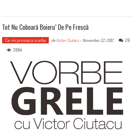
Tot Nu Coboară Boieru’ De Pe Frescă
Ce-mi provoaca scarba
28
de
Victor Ciutacu
-
November 22, 2012
2884