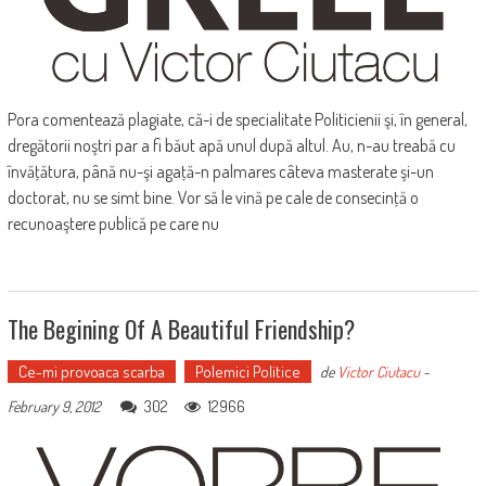
Pora comentează plagiate, că-i de specialitate Politicienii şi, în general,
dregătorii noştri par a fi băut apă unul după altul. Au, n-au treabă cu
învăţătura, până nu-şi agaţă-n palmares câteva masterate şi-un
doctorat, nu se simt bine. Vor să le vină pe cale de consecinţă o
recunoaştere publică pe care nu
The Begining Of A Beautiful Friendship?
Ce-mi provoaca scarba
Polemici Politice
de
Victor Ciutacu
-
302
12966
February 9, 2012