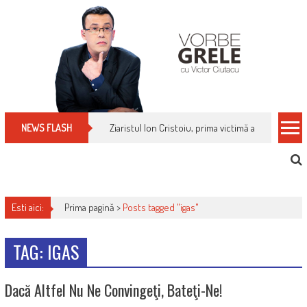
Skip
to
content
Ziaristul Ion Cristoiu, prima victimă a noi cenzuri 
NEWS FLASH
Esti aici:
Prima pagină >
Posts tagged "igas"
TAG: IGAS
Dacă Altfel Nu Ne Convingeţi, Bateţi-Ne!