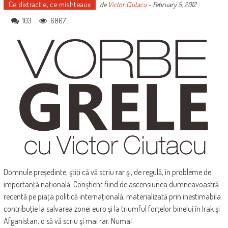
Ce dixtractie, ce mishteaux
de
Victor Ciutacu
-
February 5, 2012
103
6867
Domnule preşedinte, ştiţi că vă scriu rar şi, de regulă, în probleme de
importanţă naţională. Conştient fiind de ascensiunea dumneavoastră
recentă pe piaţa politică internaţională, materializată prin inestimabila
contribuţie la salvarea zonei euro şi la triumful forţelor binelui în Irak şi
Afganistan, o să vă scriu şi mai rar. Numai