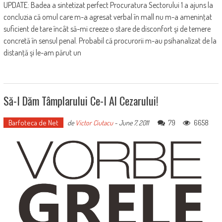
UPDATE: Badea a sintetizat perfect Procuratura Sectorului 1 a ajuns la
concluzia că omul care m-a agresat verbal în mall nu m-a ameninţat
suficient de tare încât să-mi creeze o stare de disconfort şi de temere
concretă în sensul penal. Probabil că procurorii m-au psihanalizat de la
distanţă şi le-am părut un
Să-I Dăm Tâmplarului Ce-I Al Cezarului!
Barfoteca de Net
79
6658
de
Victor Ciutacu
-
June 7, 2011