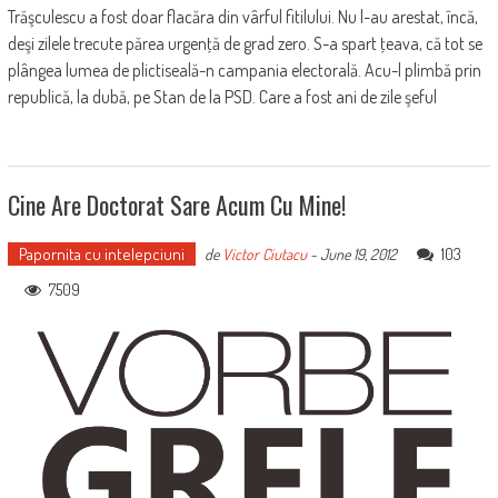
Trăşculescu a fost doar flacăra din vârful fitilului. Nu l-au arestat, încă,
deşi zilele trecute părea urgenţă de grad zero. S-a spart ţeava, că tot se
plângea lumea de plictiseală-n campania electorală. Acu-l plimbă prin
republică, la dubă, pe Stan de la PSD. Care a fost ani de zile şeful
Cine Are Doctorat Sare Acum Cu Mine!
Papornita cu intelepciuni
103
de
Victor Ciutacu
-
June 19, 2012
7509