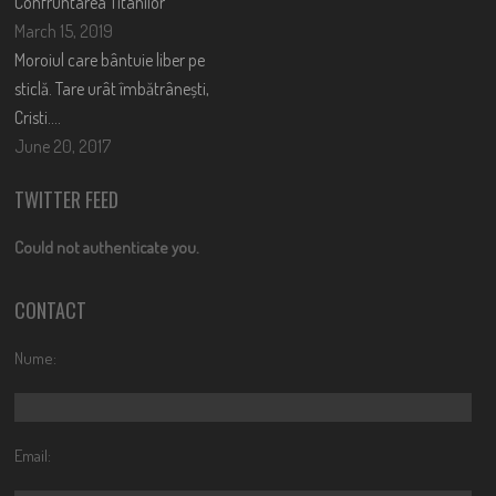
Confruntarea Titanilor
March 15, 2019
Moroiul care bântuie liber pe
sticlă. Tare urât îmbătrânești,
Cristi….
June 20, 2017
TWITTER FEED
Could not authenticate you.
CONTACT
Nume:
Email: