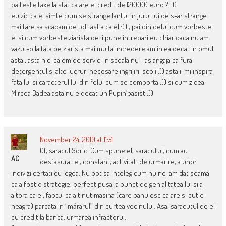
palteste taxe la stat ca are el credit de 120000 euro ? :))
eu zic ca el simte cum se strange lantul in jurul lui de s-ar strange
mai tare sa scapam de toti astia ca el :)) , pai din delul cum vorbeste
el si cum vorbeste ziarista de ii pune intrebari eu chiar daca nu am
vazut-o la fata pe ziarista mai multa incredere am in ea decat in omul
asta , asta nici ca om de servici in scoala nu l-as angaja ca fura
detergentul si alte lucruri necesare ingrijirii scoli :)) asta i-mi inspira
fata lui si caracterul lui din felul cum se comporta :)) si cum zicea
Mircea Badea asta nu e decat un Pupin’basist :))
November 24, 2010 at 11:51
Of, saracul Soric! Cum spune el, saracutul, cum au
AC
desfasurat ei, constant, activitati de urmarire, a unor
indivizi certati cu legea. Nu pot sa inteleg cum nu ne-am dat seama
ca a fost o strategie, perfect pusa la punct de genialitatea lui si a
altora ca el, faptul ca a tinut masina (care banuiesc ca are si cutie
neagra) parcata in “mărarul” din curtea vecinului. Asa, saracutul de el
cu credit la banca, urmarea infractorul.