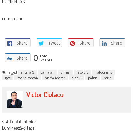
COMENTARII
comentarii
Share
Tweet
Share
Share
0
Total
Share
Shares
Tagged
antena 3
camatar
crima
fatuloiu
halucinant
igas
maria coman
piatra neamt
pinalti
politie
soric
Victor Ciutacu
POST
Articolul anterior
Luminează-ţi faţa!
NAVIGATION