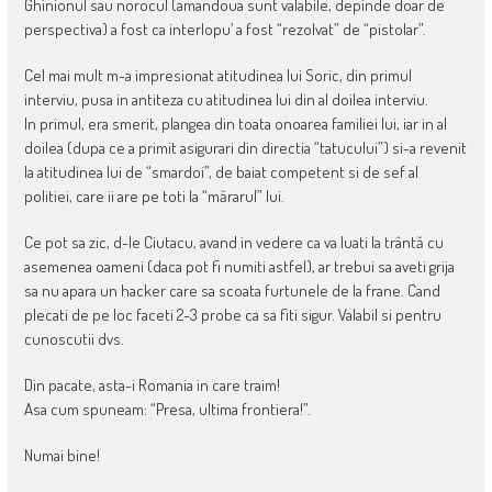
Ghinionul sau norocul (amandoua sunt valabile, depinde doar de
perspectiva) a fost ca interlopu’ a fost “rezolvat” de “pistolar”.
Cel mai mult m-a impresionat atitudinea lui Soric, din primul
interviu, pusa in antiteza cu atitudinea lui din al doilea interviu.
In primul, era smerit, plangea din toata onoarea familiei lui, iar in al
doilea (dupa ce a primit asigurari din directia “tatucului”) si-a revenit
la atitudinea lui de “smardoi”, de baiat competent si de sef al
politiei, care ii are pe toti la “mărarul” lui.
Ce pot sa zic, d-le Ciutacu, avand in vedere ca va luati la trântă cu
asemenea oameni (daca pot fi numiti astfel), ar trebui sa aveti grija
sa nu apara un hacker care sa scoata furtunele de la frane. Cand
plecati de pe loc faceti 2-3 probe ca sa fiti sigur. Valabil si pentru
cunoscutii dvs.
Din pacate, asta-i Romania in care traim!
Asa cum spuneam: “Presa, ultima frontiera!”.
Numai bine!