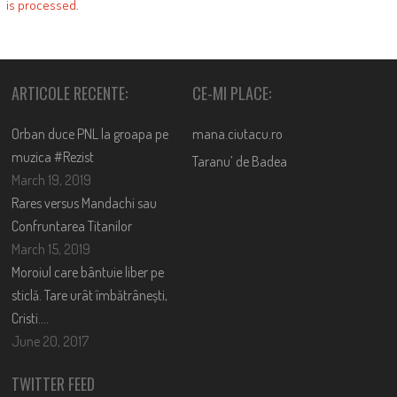
is processed
.
ARTICOLE RECENTE:
CE-MI PLACE:
Orban duce PNL la groapa pe
mana.ciutacu.ro
muzica #Rezist
Taranu’ de Badea
March 19, 2019
Rares versus Mandachi sau
Confruntarea Titanilor
March 15, 2019
Moroiul care bântuie liber pe
sticlă. Tare urât îmbătrânești,
Cristi….
June 20, 2017
TWITTER FEED