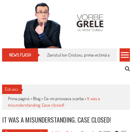
Skip
to
content
Ziaristul Ion Cristoiu, prima victimă a noi cenzuri 
NEWS FLASH
Esti aici:
Prima pagină >
Blog
>
Ce-mi provoaca scarba
>
It was a
misunderstanding. Case closed!
IT WAS A MISUNDERSTANDING. CASE CLOSED!