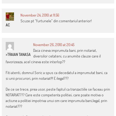
November 24, 2010 at 11:56
Scuze pt “furtunele” din comentariul anterior!
AC
November 26, 2010 at 20:45
Daca cineva imprumuta bani, prin notariat,
>TRAIAN TANASA
diversilor cetateni, cu anumite clauze care il
favorizeaza, acel cineva este interlop??
Fiti atenti, domnul Soric a spus ca decedatul a imprumutat bani, ca
si unii procurori, prin notariat!!! E ilegal???
De ce se trece, prea usor, peste faptul ca tranzactiile se faceau prin
NOTARIAT??? Care este competenta politiei, care poate motiva o
actiune a politiei impotriva unui om care imprumuta bani,legal, prin
notariat???