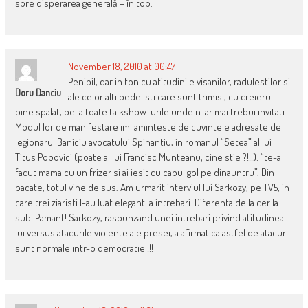
spre disperarea generală – în top.
November 18, 2010 at 00:47
Penibil, dar in ton cu atitudinile visanilor, radulestilor si
Doru Danciu
ale celorlalti pedelisti care sunt trimisi, cu creierul
bine spalat, pe la toate talkshow-urile unde n-ar mai trebui invitati.
Modul lor de manifestare imi aminteste de cuvintele adresate de
legionarul Baniciu avocatului Spinantiu, in romanul “Setea” al lui
Titus Popovici (poate al lui Francisc Munteanu, cine stie ?!!!): “te-a
facut mama cu un frizer si ai iesit cu capul gol pe dinauntru”. Din
pacate, totul vine de sus. Am urmarit interviul lui Sarkozy, pe TV5, in
care trei ziaristi l-au luat elegant la intrebari. Diferenta de la cer la
sub-Pamant! Sarkozy, raspunzand unei intrebari privind atitudinea
lui versus atacurile violente ale presei, a afirmat ca astfel de atacuri
sunt normale intr-o democratie !!!