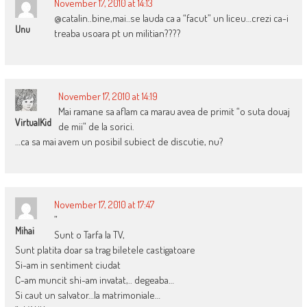
November 17, 2010 at 14:13
@catalin..bine,mai..se lauda ca a “facut” un liceu…crezi ca-i
Unu
treaba usoara pt un militian????
November 17, 2010 at 14:19
Mai ramane sa aflam ca marau avea de primit “o suta douaj
VirtualKid
de mii” de la sorici.
…ca sa mai avem un posibil subiect de discutie, nu?
November 17, 2010 at 17:47
”
Mihai
Sunt o Tarfa la TV,
Sunt platita doar sa trag biletele castigatoare
Si-am in sentiment ciudat
C-am muncit shi-am invatat,.. degeaba…
Si caut un salvator…la matrimoniale…