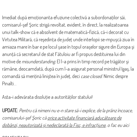
Imediat după emoţionanta efuziune colectivă a subordonaţilor săi,
comisarul-şef Şoric strigă revoltat, evident, în direct, la realizatoarea
unui talk-show că e absolvent de matematică-fizică, că-i decorat cu
Virtutea Militară, că reşedinţa de judeţ unde interlopii se-mpuşcă ziua în
amiaza mare în bar e pe locul şase în topul oraşelor sigure din Europa şi
anunţă că secretarul de stat Fătuloiu ar fi propus destituirea lui din
motive de
misunderstanding.
El l-a prins în timp record pe trăgător şi
rămâne, deocamdată, după cum l-a asigurat personal ministrul Igaş, la
comandă să menţină liniştea în judeţ, deci
case closed
. Nimic despre
Pinalti…
Asta-i adevărata disoluţie a autorităţilor statului!
UPDATE:
Pentru că nimeni nu e-n stare să-i explice, de la prânz încoace,
comisarului-şef Şoric că
orice activitate financiară aducătoare de
dobânzi, neautorizată şi nedeclarată la Fisc, e infracţiune
, o fac eu aici