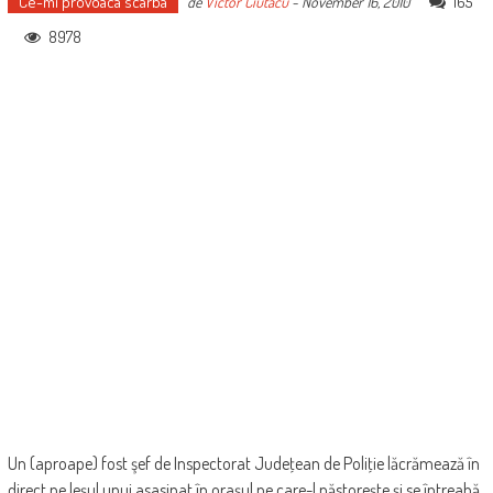
Ce-mi provoaca scarba
165
de
Victor Ciutacu
-
November 16, 2010
8978
Un (aproape) fost şef de Inspectorat Judeţean de Poliţie lăcrămează în
direct pe leşul unui asasinat în oraşul pe care-l păstoreşte şi se întreabă