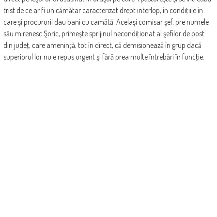
trist de ce ar fi un cămătar caracterizat drept interlop, în condiţiile în
care şi procurorii dau bani cu camătă. Acelaşi comisar şef, pre numele
său mirenesc Şoric, primeşte sprijinul necondiţionat al şefilor de post
din judeţ, care ameninţă, tot în direct, că demisionează în grup dacă
superiorul lor nu e repus urgent şi fără prea multe întrebări în funcţie.