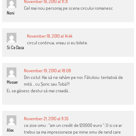
November 18, 2010 at 11:31
Cel mai nou personaj pe scena circului romanesc
Noni
November 18, 2010 at 14:44
circul continua, vreau si eu bilete.
Si Ce Daca
November 19, 2010 at 18:08
Din ciclul: Hai să ne rahăm pe noi: Fătuloiu: tentativă de
Mosser
mită… cu Șoric sau Tobă?!
Ei, se găsesc destui să mai creadă…
November 21, 2010 at 11:35
ce zise omu : “am un credit de 120000 euro “:)) si ce ar
Alex
trebui sa ma impresioneze pe mine omu de rand care