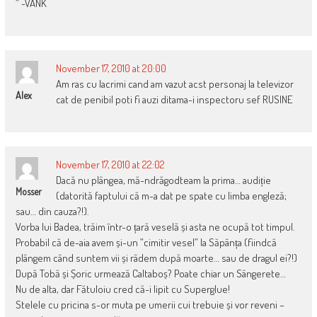
” -VANK
November 17, 2010 at 20:00
Am ras cu lacrimi cand am vazut acst personaj la televizor
Alex
cat de penibil poti fi auzi ditama-i inspectoru sef RUSINE
November 17, 2010 at 22:02
Dacă nu plângea, mă-ndrăgodteam la prima… audiție
Mosser
(datorită faptului că m-a dat pe spate cu limba engleză;
sau… din cauza?!).
Vorba lui Badea, trăim într-o țară veselă și asta ne ocupă tot timpul.
Probabil că de-aia avem și-un ”cimitir vesel” la Săpânța (fiindcă
plângem când suntem vii și râdem după moarte… sau de dragul ei?!)
După Tobă și Șoric urmează Caltaboș? Poate chiar un Sângerete…
Nu de alta, dar Fătuloiu cred că-i lipit cu Superglue!
Stelele cu pricina s-or muta pe umerii cui trebuie și vor reveni –