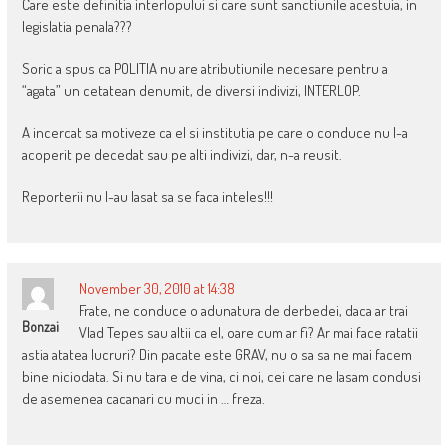
Care este definitia interlopului si care sunt sanctiunile acestuia, in
legislatia penala???
Soric a spus ca POLITIA nu are atributiunile necesare pentru a
“agata” un cetatean denumit, de diversi indivizi, INTERLOP.
A incercat sa motiveze ca el si institutia pe care o conduce nu l-a
acoperit pe decedat sau pe alti indivizi, dar, n-a reusit.
Reporterii nu l-au lasat sa se faca inteles!!!
November 30, 2010 at 14:38
Frate, ne conduce o adunatura de derbedei, daca ar trai
Bonzai
Vlad Tepes sau altii ca el, oare cum ar fi? Ar mai face ratatii
astia atatea lucruri? Din pacate este GRAV, nu o sa sa ne mai facem
bine niciodata. Si nu tara e de vina, ci noi, cei care ne lasam condusi
de asemenea cacanari cu muci in … freza.