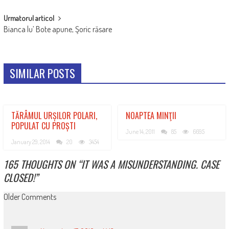
Urmatorul articol
Bianca lu’ Bote apune, Şoric răsare
SIMILAR POSTS
TĂRÂMUL URȘILOR POLARI,
NOAPTEA MINŢII
POPULAT CU PROȘTI
June 14, 2011
85
6695
January 29, 2014
20
3454
165 THOUGHTS ON “
IT WAS A MISUNDERSTANDING. CASE
CLOSED!
”
COMMENT
Older Comments
NAVIGATION