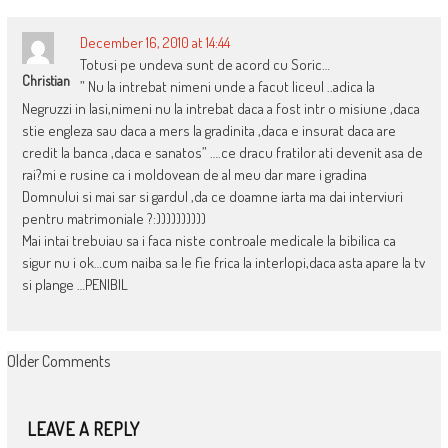
December 16, 2010 at 14:44
Totusi pe undeva sunt de acord cu Soric…
Christian
” Nu la intrebat nimeni unde a facut liceul ..adica la
Negruzzi in Iasi,nimeni nu la intrebat daca a fost intr o misiune ,daca
stie engleza sau daca a mers la gradinita ,daca e insurat daca are
credit la banca ,daca e sanatos” ….ce dracu fratilor ati devenit asa de
rai?mi e rusine ca i moldovean de al meu dar mare i gradina
Domnului si mai sar si gardul ,da ce doamne iarta ma dai interviuri
pentru matrimoniale ?:))))))))))
Mai intai trebuiau sa i faca niste controale medicale la bibilica ca
sigur nu i ok…cum naiba sa le fie frica la interlopi,daca asta apare la tv
si plange …PENIBIL
COMMENT
Older Comments
NAVIGATION
LEAVE A REPLY