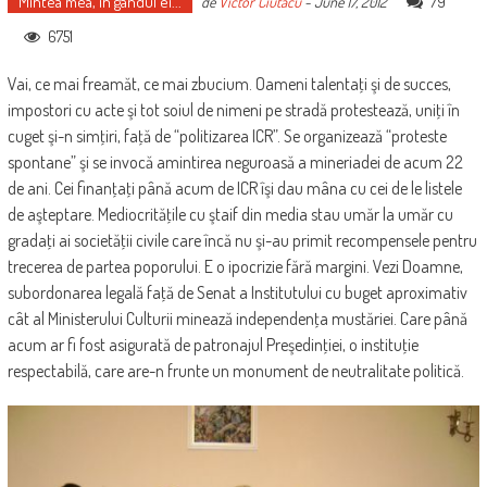
Mintea mea, în gândul ei...
79
de
Victor Ciutacu
-
June 17, 2012
6751
Vai, ce mai freamăt, ce mai zbucium. Oameni talentaţi şi de succes,
impostori cu acte şi tot soiul de nimeni pe stradă protestează, uniţi în
cuget şi-n simţiri, faţă de “politizarea ICR”. Se organizează “proteste
spontane” şi se invocă amintirea neguroasă a mineriadei de acum 22
de ani. Cei finanţaţi până acum de ICR îşi dau mâna cu cei de le listele
de aşteptare. Mediocrităţile cu ştaif din media stau umăr la umăr cu
gradaţi ai societăţii civile care încă nu şi-au primit recompensele pentru
trecerea de partea poporului. E o ipocrizie fără margini. Vezi Doamne,
subordonarea legală faţă de Senat a Institutului cu buget aproximativ
cât al Ministerului Culturii minează independenţa mustăriei. Care până
acum ar fi fost asigurată de patronajul Preşedinţiei, o instituţie
respectabilă, care are-n frunte un monument de neutralitate politică.