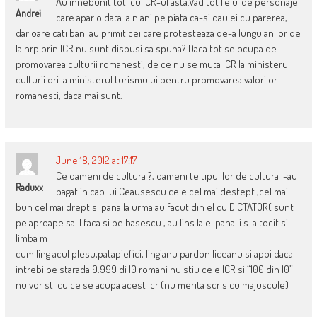
Au innebunit toti cu ICR-ul asta.Vad tot felu’ de personaje
Andrei
care apar o data la n ani pe piata ca-si dau ei cu parerea,
dar oare cati bani au primit cei care protesteaza de-a lungu anilor de
la hrp prin ICR nu sunt dispusi sa spuna? Daca tot se ocupa de
promovarea culturii romanesti, de ce nu se muta ICR la ministerul
culturii ori la ministerul turismului pentru promovarea valorilor
romanesti, daca mai sunt.
June 18, 2012 at 17:17
Ce oameni de cultura ?, oameni te tipul lor de cultura i-au
Raduxx
bagat in cap lui Ceausescu ce e cel mai destept ,cel mai
bun cel mai drept si pana la urma au facut din el cu DICTATOR( sunt
pe aproape sa-l faca si pe basescu , au lins la el pana li s-a tocit si
limba m
cum ling acul plesu,patapiefici, lingianu pardon liceanu si apoi daca
intrebi pe starada 9.999 di 10 romani nu stiu ce e ICR si “100 din 10”
nu vor sti cu ce se acupa acest icr (nu merita scris cu majuscule)