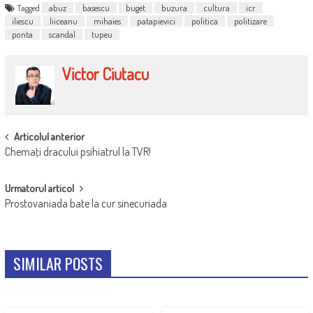
Tagged
abuz
basescu
buget
buzura
cultura
icr
iliescu
liiceanu
mihaies
patapievici
politica
politizare
ponta
scandal
tupeu
Victor Ciutacu
POST
Articolul anterior
Chemaţi dracului psihiatrul la TVR!
NAVIGATION
Urmatorul articol
Prostovaniada bate la cur sinecuriada
SIMILAR POSTS