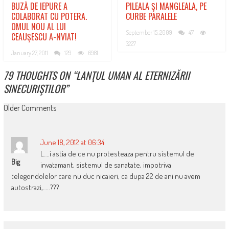
BUZĂ DE IEPURE A
PILEALA ŞI MANGLEALA, PE
COLABORAT CU POTERA.
CURBE PARALELE
OMUL NOU AL LUI
September 15, 2009
47
CEAUŞESCU A-NVIAT!
3227
January 27, 2011
129
6981
79 THOUGHTS ON “
LANŢUL UMAN AL ETERNIZĂRII
SINECURIŞTILOR
”
COMMENT
Older Comments
NAVIGATION
June 18, 2012 at 06:34
L….i astia de ce nu protesteaza pentru sistemul de
Big
invatamant, sistemul de sanatate, impotriva
telegondolelor care nu duc nicaieri, ca dupa 22 de ani nu avem
autostrazi,…..???