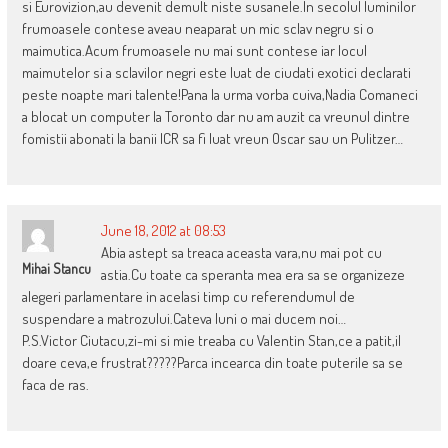
si Eurovizion,au devenit demult niste susanele.In secolul luminilor
frumoasele contese aveau neaparat un mic sclav negru si o
maimutica.Acum frumoasele nu mai sunt contese iar locul
maimutelor si a sclavilor negri este luat de ciudati exotici declarati
peste noapte mari talente!Pana la urma vorba cuiva,Nadia Comaneci
a blocat un computer la Toronto dar nu am auzit ca vreunul dintre
fomistii abonati la banii ICR sa fi luat vreun Oscar sau un Pulitzer…
June 18, 2012 at 08:53
Abia astept sa treaca aceasta vara,nu mai pot cu
Mihai Stancu
astia.Cu toate ca speranta mea era sa se organizeze
alegeri parlamentare in acelasi timp cu referendumul de
suspendare a matrozului.Cateva luni o mai ducem noi…
P.S.Victor Ciutacu,zi-mi si mie treaba cu Valentin Stan,ce a patit,il
doare ceva,e frustrat?????Parca incearca din toate puterile sa se
faca de ras.