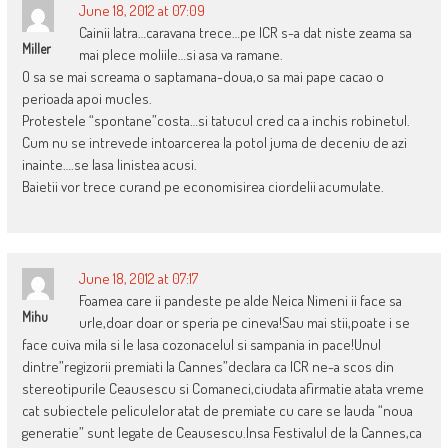
June 18, 2012 at 07:09
Cainii latra…caravana trece…pe ICR s-a dat niste zeama sa
Miller
mai plece moliile…si asa va ramane.
O sa se mai screama o saptamana-doua,o sa mai pape cacao o
perioada apoi mucles.
Protestele “spontane”costa…si tatucul cred ca a inchis robinetul.
Cum nu se intrevede intoarcerea la potol juma de deceniu de azi
inainte….se lasa linistea acusi.
Baietii vor trece curand pe economisirea ciordelii acumulate.
June 18, 2012 at 07:17
Foamea care ii pandeste pe alde Neica Nimeni ii face sa
Mihu
urle,doar doar or speria pe cineva!Sau mai stii,poate i se
face cuiva mila si le lasa cozonacelul si sampania in pace!Unul
dintre”regizorii premiati la Cannes”declara ca ICR ne-a scos din
stereotipurile Ceausescu si Comaneci,ciudata afirmatie atata vreme
cat subiectele peliculelor atat de premiate cu care se lauda “noua
generatie” sunt legate de Ceausescu.Insa Festivalul de la Cannes,ca