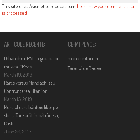
This site uses Akismet to reduce spam.
Learn how your comment data
is processed
.
ARTICOLE RECENTE:
CE-MI PLACE:
Orban duce PNL la groapa pe
mana.ciutacu.ro
muzica #Rezist
Taranu’ de Badea
March 19, 2019
Rares versus Mandachi sau
Confruntarea Titanilor
March 15, 2019
Moroiul care bântuie liber pe
sticlă. Tare urât îmbătrânești,
Cristi….
June 20, 2017