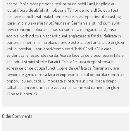
seama . Solicitarea pe net a fost pusa de ochii lumii,iar pilele au
lucrat.(lucru de altfel intimplat si la TVr1,unde nora dl.Soloc a fost
cea care a spulberat toata tinerimea ce-si astepta rindul la casting
,care …nici nu s-a mai tinut.)Ajunsa in Germania si stiind cum sunt
priviti romanii acolo,i-am spus sa spuna ca e unguroaica. Ajunsa
acolo si vorbind cu un accent curat englezesc si fiind si delicata in
purtare ,nimeni n-o intreba de unde este ,ci confundata cu englezii
,toti o intrebau usor jenati/complexati “britis”,”britis”? la care
evident ca le raspundea ca da. Asa se face ca se ploconeau in fata ei
,facindu-i si mici oferte.Dar aici…”clasa “e luata drept ofensa la
adresa celor ce ocupa functii…oare de ce? Iata ca Romania nu are
nevoie de genii, care sa faca ei impresie in locul poporului roman ,ci
poporul cu educatia lui modesta si naturala ,nu mai trece drept
salbatic ,cum vor unii sa ne vada ,ci …chiar ne vad ca fiind …englezi
.Cine ar fi crezut ?
COMMENT
Older Comments
NAVIGATION