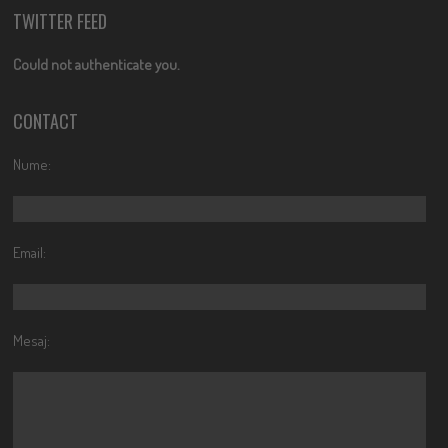
TWITTER FEED
Could not authenticate you.
CONTACT
Nume:
Email:
Mesaj: