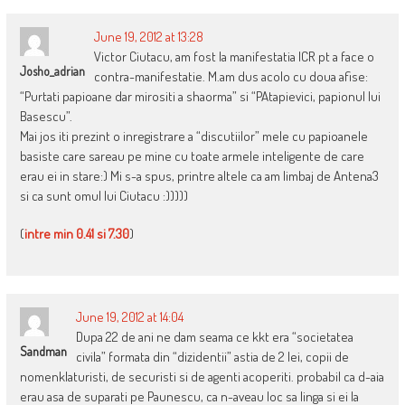
June 19, 2012 at 13:28
Victor Ciutacu, am fost la manifestatia ICR pt a face o
Josho_adrian
contra-manifestatie. M.am dus acolo cu doua afise:
“Purtati papioane dar mirositi a shaorma” si “PAtapievici, papionul lui
Basescu”.
Mai jos iti prezint o inregistrare a “discutiilor” mele cu papioanele
basiste care sareau pe mine cu toate armele inteligente de care
erau ei in stare:) Mi s-a spus, printre altele ca am limbaj de Antena3
si ca sunt omul lui Ciutacu :)))))
(
intre min 0.41 si 7.30
)
June 19, 2012 at 14:04
Dupa 22 de ani ne dam seama ce kkt era “societatea
Sandman
civila” formata din “dizidentii” astia de 2 lei, copii de
nomenklaturisti, de securisti si de agenti acoperiti. probabil ca d-aia
erau asa de suparati pe Paunescu, ca n-aveau loc sa linga si ei la