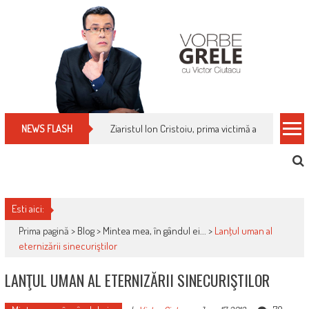
Skip
to
content
Cum îți schimbi, rapid, gratuit și eficient, furniz
NEWS FLASH
Esti aici:
Prima pagină >
Blog
>
Mintea mea, în gândul ei...
>
Lanţul uman al
eternizării sinecuriştilor
LANŢUL UMAN AL ETERNIZĂRII SINECURIŞTILOR