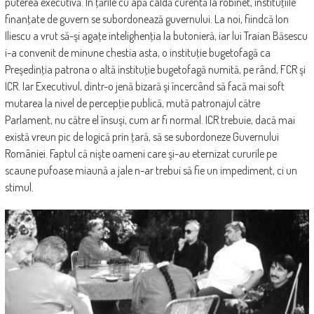
puterea executivă. În ţările cu apă caldă curentă la robinet, instituţiile
finanţate de guvern se subordonează guvernului. La noi, fiindcă Ion
Iliescu a vrut să-şi agaţe intelighenţia la butonieră, iar lui Traian Băsescu
i-a convenit de minune chestia asta, o instituţie bugetofagă ca
Preşedinţia patrona o altă instituţie bugetofagă numită, pe rând, FCR şi
ICR. Iar Executivul, dintr-o jenă bizară şi încercând să facă mai soft
mutarea la nivel de percepţie publică, mută patronajul către
Parlament, nu către el însuşi, cum ar fi normal. ICR trebuie, dacă mai
există vreun pic de logică prin ţară, să se subordoneze Guvernului
României. Faptul că nişte oameni care şi-au eternizat cururile pe
scaune pufoase miaună a jale n-ar trebui să fie un impediment, ci un
stimul.