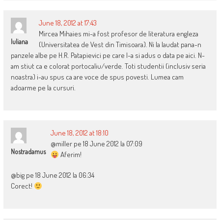
June 18, 2012 at 17:43
Mircea Mihaies mi-a fost profesor de literatura engleza
Iuliana
(Universitatea de Vest din Timisoara). Ni la laudat pana-n
panzele albe pe H.R. Patapievici pe care l-a si adus o data pe aici. N-
am stiut ca e colorat portocaliu/verde. Toti studentii (inclusiv seria
noastra) i-au spus ca are voce de spus povesti. Lumea cam
adoarme pe la cursuri.
June 18, 2012 at 18:10
@miller pe 18 June 2012 la 07:09
Nostradamus
Aferim!
@big pe 18 June 2012 la 06:34
Corect!