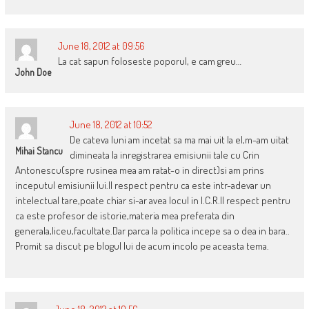
June 18, 2012 at 09:56
La cat sapun foloseste poporul, e cam greu…
John Doe
June 18, 2012 at 10:52
De cateva luni am incetat sa ma mai uit la el,m-am uitat
Mihai Stancu
dimineata la inregistrarea emisiunii tale cu Crin
Antonescu(spre rusinea mea am ratat-o in direct)si am prins
inceputul emisiunii lui.Il respect pentru ca este intr-adevar un
intelectual tare,poate chiar si-ar avea locul in I.C.R.Il respect pentru
ca este profesor de istorie,materia mea preferata din
generala,liceu,facultate.Dar parca la politica incepe sa o dea in bara..
Promit sa discut pe blogul lui de acum incolo pe aceasta tema.