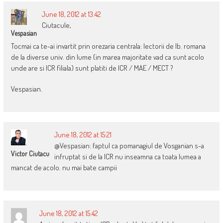
June 18, 2012 at 13:42
Ciutacule,
Vespasian
Tocmai ca te-ai invartit prin orezaria centrala: lectorii de lb. romana
de la diverse univ. din lume (in marea majoritate vad ca sunt acolo
unde are si ICR filiala) sunt platiti de ICR / MAE / MECT ?
Vespasian.
June 18, 2012 at 15:21
@Vespasian: faptul ca pomanagiul de Vosganian s-a
Victor Ciutacu
infruptat si de la ICR nu inseamna ca toata lumea a
mancat de acolo. nu mai bate campii
June 18, 2012 at 15:42