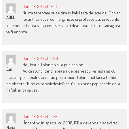
June 18, 2012 at 18:19
Nu ma asteptam sa se tina in halul asta de scaune. E chiar
ADEL
jenant, sa-i vezi cum organizeaza proteste ptr. sinecurile
lor. Sper ca Ponta sa nu cedeze si sa-i dea afara, altfel, dezamagirea
va fi enorma
June 18, 2012 at 18:26
Hei, insusi tolontan si-a pus papion…
Jan
Adica atunci cand lepra aia de bashescu i-a mitraliat cu
marlanii pe liberali si aia si-au pus papion, tolontanul facea tumbe
de placere (la fel ca patapizdevici); acu’ si-au scos papioanele de la
naftalina, ca sa vezi.
June 18, 2012 at 19:56
”Începând în special cu 2008, ICR a devenit un adevărat
Maria