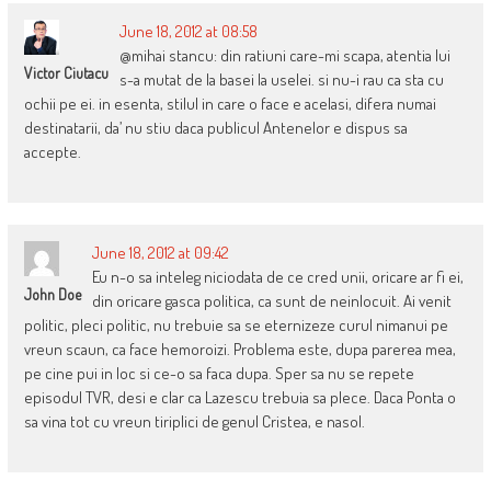
June 18, 2012 at 08:58
@mihai stancu: din ratiuni care-mi scapa, atentia lui
Victor Ciutacu
s-a mutat de la basei la uselei. si nu-i rau ca sta cu
ochii pe ei. in esenta, stilul in care o face e acelasi, difera numai
destinatarii, da’ nu stiu daca publicul Antenelor e dispus sa
accepte.
June 18, 2012 at 09:42
Eu n-o sa inteleg niciodata de ce cred unii, oricare ar fi ei,
John Doe
din oricare gasca politica, ca sunt de neinlocuit. Ai venit
politic, pleci politic, nu trebuie sa se eternizeze curul nimanui pe
vreun scaun, ca face hemoroizi. Problema este, dupa parerea mea,
pe cine pui in loc si ce-o sa faca dupa. Sper sa nu se repete
episodul TVR, desi e clar ca Lazescu trebuia sa plece. Daca Ponta o
sa vina tot cu vreun tiriplici de genul Cristea, e nasol.