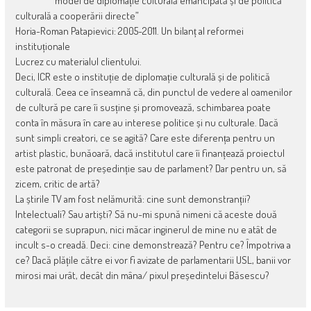
model de diplomație culturală emancipată și de politică
culturală a cooperării directe”
Horia-Roman Patapievici: 2005-2011. Un bilanț al reformei
instituționale
Lucrez cu materialul clientului.
Deci, ICR este o instituție de diplomație culturală și de politică
culturală. Ceea ce înseamnă că, din punctul de vedere al oamenilor
de cultură pe care îi susține și promovează, schimbarea poate
conta în măsura în care au interese politice și nu culturale. Dacă
sunt simpli creatori, ce se agită? Care este diferența pentru un
artist plastic, bunăoară, dacă institutul care îi finanțează proiectul
este patronat de președinție sau de parlament? Dar pentru un, să
zicem, critic de artă?
La știrile TV am fost nelămurită: cine sunt demonstranții?
Intelectuali? Sau artiști? Să nu-mi spună nimeni că aceste două
categorii se suprapun, nici măcar inginerul de mine nu e atât de
incult s-o creadă. Deci: cine demonstrează? Pentru ce? Împotriva a
ce? Dacă plățile către ei vor fi avizate de parlamentarii USL, banii vor
mirosi mai urât, decât din mâna/ pixul președintelui Băsescu?