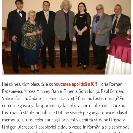
Hai să ne uităm olecuţă la
conducerea apolitică a ICR
. Horia Roman
Patapievici, Mircea Mihăieş, Daniel Funeriu, Sorin Ioniţă, Paul Cornea,
Valeriu Stoica, Gabriel Liiceanu, mai vreţi? Cum au fost ei numiţi? Pe
criterii de gaşcă şi de apartenenţă la cultura portocalie a urii. Care au
fost manifestările lor publice? Daţi un search pe google, dacă v-a lăsat
memoria. Tuturor celor care pişă preventiv ochii că rămâne ţărişoara
fără geniul creator Patapievici le dau o veste. În România s-a schimbat