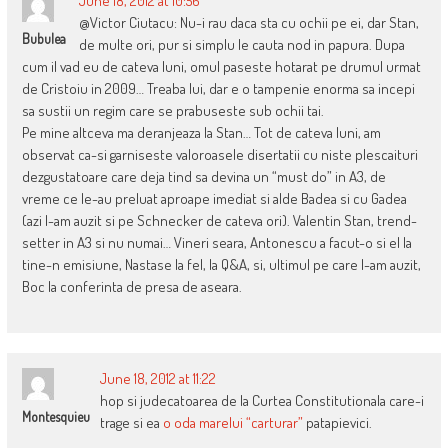
June 18, 2012 at 10:56
@Victor Ciutacu: Nu-i rau daca sta cu ochii pe ei, dar Stan,
Bubulea
de multe ori, pur si simplu le cauta nod in papura. Dupa
cum il vad eu de cateva luni, omul paseste hotarat pe drumul urmat
de Cristoiu in 2009… Treaba lui, dar e o tampenie enorma sa incepi
sa sustii un regim care se prabuseste sub ochii tai.
Pe mine altceva ma deranjeaza la Stan… Tot de cateva luni, am
observat ca-si garniseste valoroasele disertatii cu niste plescaituri
dezgustatoare care deja tind sa devina un “must do” in A3, de
vreme ce le-au preluat aproape imediat si alde Badea si cu Gadea
(azi l-am auzit si pe Schnecker de cateva ori). Valentin Stan, trend-
setter in A3 si nu numai… Vineri seara, Antonescu a facut-o si el la
tine-n emisiune, Nastase la fel, la Q&A, si, ultimul pe care l-am auzit,
Boc la conferinta de presa de aseara.
June 18, 2012 at 11:22
hop si judecatoarea de la Curtea Constitutionala care-i
Montesquieu
trage si ea
o oda marelui “carturar”
patapievici.