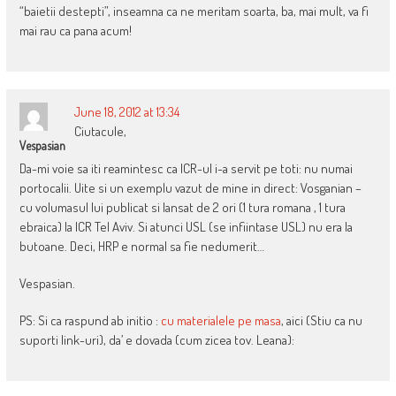
“baietii destepti”, inseamna ca ne meritam soarta, ba, mai mult, va fi
mai rau ca pana acum!
June 18, 2012 at 13:34
Ciutacule,
Vespasian
Da-mi voie sa iti reamintesc ca ICR-ul i-a servit pe toti: nu numai
portocalii. Uite si un exemplu vazut de mine in direct: Vosganian –
cu volumasul lui publicat si lansat de 2 ori (1 tura romana , 1 tura
ebraica) la ICR Tel Aviv. Si atunci USL (se infiintase USL) nu era la
butoane. Deci, HRP e normal sa fie nedumerit…
Vespasian.
PS: Si ca raspund ab initio :
cu materialele pe masa
, aici (Stiu ca nu
suporti link-uri), da’ e dovada (cum zicea tov. Leana):