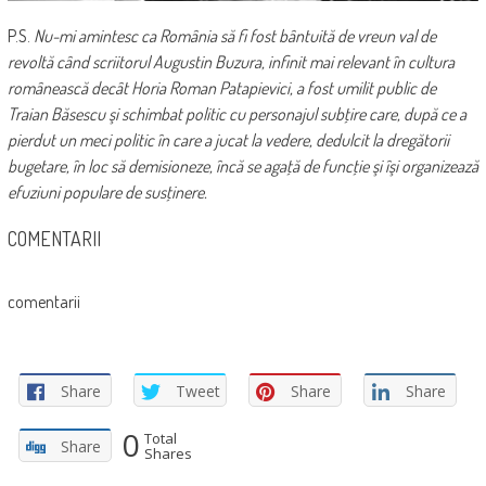
P.S.
Nu-mi amintesc ca România să fi fost bântuită de vreun val de
revoltă când scriitorul Augustin Buzura, infinit mai relevant în cultura
românească decât Horia Roman Patapievici, a fost umilit public de
Traian Băsescu şi schimbat politic cu personajul subţire care, după ce a
pierdut un meci politic în care a jucat la vedere, dedulcit la dregătorii
bugetare, în loc să demisioneze, încă se agaţă de funcţie şi îşi organizează
efuziuni populare de susţinere.
COMENTARII
comentarii
Share
Tweet
Share
Share
0
Total
Share
Shares