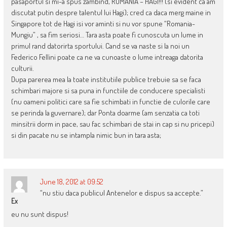
pasaportul si mi-a spus zambind, ROMANIA – HAGI!!! (si evident ca am
discutat putin despre talentul lui Hagi); cred ca daca merg maine in
Singapore tot de Hagi isi vor aminti si nu vor spune “Romania-
Mungiu” , sa fim seriosi… Tara asta poate fi cunoscuta un lume in
primul rand datorirta sportului. Cand se va naste si la noi un
Federico Fellini poate ca ne va cunoaste o lume intreaga datorita
culturii.
Dupa parerea mea la toate institutiile publice trebuie sa se faca
schimbari majore si sa puna in functiile de conducere specialisti
(nu oameni politici care sa fie schimbati in functie de culorile care
se perinda la guvernare); dar Ponta doarme (am senzatia ca toti
minsitrii dorm in pace, sau fac schimbari de stai in cap si nu pricepi)
si din pacate nu se intampla nimic bun in tara asta;
June 18, 2012 at 09:52
“nu stiu daca publicul Antenelor e dispus sa accepte.”
Ex
eu nu sunt dispus!