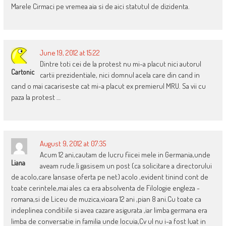
Marele Cirmaci pe vremea aia si de aici statutul de dizidenta.
June 19, 2012 at 15:22
Dintre toti cei de la protest nu mi-a placut nici autorul
Cartonic
cartii prezidentiale, nici domnul acela care din cand in
cand o mai cacariseste cat mi-a placut ex premierul MRU. Sa vii cu
paza la protest …
August 9, 2012 at 07:35
Acum 12 ani,cautam de lucru fiicei mele in Germania,unde
Liana
aveam rude.Ii gasisem un post (ca solicitare a directorului
de acolo,care lansase oferta pe net) acolo ,evident tinind cont de
toate cerintele,mai ales ca era absolventa de Filologie engleza -
romana,si de Liceu de muzica,vioara 12 ani ,pian 8 ani.Cu toate ca
indeplinea conditiile si avea cazare asigurata ,iar limba germana era
limba de conversatie in familia unde locuia,Cv ul nu i-a fost luat in