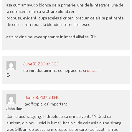
asa cum am avut o blonda de la primarie, una de la integrare, una de
la cotroceni, uite ca si CC are blonda ei.
propusa, evident, dupa aceleasi criterii precum celelalte platinante
de cel cu mana buna la blonde: eternul basescu
asta pt cine mai avea sperante in impartialitatea CCR:
June 18, 2012 at 12:25
eu imi aduc aminte, cu neplacere, si
de asta
Ex
June 18, 2012 at 13:14
@offtopic, da’ important
John Doe
Cum dracu’ sa ajunga Hidroelectrica in insolventa??? Cred ca
suntem, din nou, unici in lume! Daca nici de data asta nu se strang
vreo 3418 ani de puscarie in dreptul celor care i-au facut mari pe