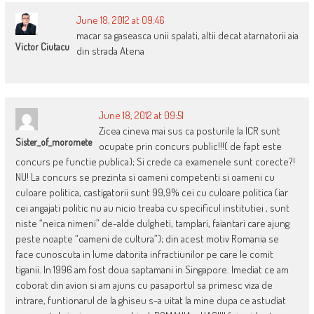
June 18, 2012 at 09:46
macar sa gaseasca unii spalati, altii decat atarnatorii aia
Victor Ciutacu
din strada Atena
June 18, 2012 at 09:51
Zicea cineva mai sus ca posturile la ICR sunt
Sister_of_moromete
ocupate prin concurs public!!!( de fapt este
concurs pe functie publica); Si crede ca examenele sunt corecte?!
NU! La concurs se prezinta si oameni competenti si oameni cu
culoare politica, castigatorii sunt 99,9% cei cu culoare politica (iar
cei angajati politic nu au nicio treaba cu specificul institutiei , sunt
niste “neica nimeni” de-alde dulgheti, tamplari, faiantari care ajung
peste noapte “oameni de cultura”); din acest motiv Romania se
face cunoscuta in lume datorita infractiunilor pe care le comit
tiganii. In 1996 am fost doua saptamani in Singapore. Imediat ce am
coborat din avion si am ajuns cu pasaportul sa primesc viza de
intrare, funtionarul de la ghiseu s-a uitat la mine dupa ce astudiat