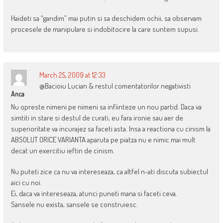
Haideti sa “gandim” mai putin si sa deschidem ochii, sa observam
procesele de manipulare si indobitocire la care suntem supusi.
March 25, 2009 at 12:33
@Bacioiu Lucian & restul comentatorilor negativisti
Anca
Nu opreste nimeni pe nimeni sa infiinteze un nou partid. Daca va
simtiti in stare si destul de curati, eu fara ironie sau aer de
superioritate va incurajez sa faceti asta. Insa a reactiona cu cinism la
ABSOLUT ORICE VARIANTA aparuta pe piatza nu e nimic mai mult
decat un exercitiu ieftin de cinism.
Nu puteti zice ca nu va intereseaza, ca altfel n-ati discuta subiectul
aici cu noi.
Ei, daca va intereseaza, atunci puneti mana si faceti ceva.
Sansele nu exista, sansele se construiesc.