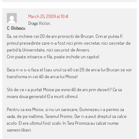
March 25, 2009 at 10:41
Draga Victor,
C. Ghitescu
Da, se incheie cei 20 de ani prorociti de Brucan. Crin ar putea fi
primul presedinte care n-a fost nici prim-secretar, nici secretar de
partid la Universitate, nici securist de Anvers.
Crin poate intoarce o fila, poate inchide un capitol.
Daca n-o s-o faca el (sau unul ca el) cei 20 de ani ai lui Brucan se vor
transforma in cei 40 de ani ai lui Moise!
Stii de ce i-a purtat Moise pe evrei 40 de ani prin desert? Ca sa
moara doua generatii! El a murit ultimul.
Pentru ca era Moise, si nu un oarecare, Dumnezeu i-a permis sa
vada, de pe inaltime, Taramul Promis. Dar n-a avut dreptul sa calce
acolo. El era ultimul fost scalv. In Tara Promisa au calcat numai
oameni liberi.