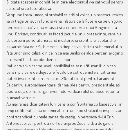
Si toate acestea in conditiile in care electoratul v-a dat votul pentru
cu totul si cu totul altceva.
Va spune toata lumea, si probabil ca stiti si voi ca, un basescu reales
va va trage un sut in fund si va va inlatura de la Putere ca pe un gunoi
nereciclabil, da’ voi nu va lasati si la concilierea unui Vanghele si a
unui Oprisan, continuati sa faceti jocurile unui presedinte, care nu
da doi bani pe voi atunci cand indatoreaza crunt tara, scotand-o
slugarnic fata de FMI, la mezat, in timp ce voi dati cu subsemnatul in
fata unor sindicalisti din ce in ce mai umiliti de alde berceni aroganti
si nesimtiti si boci obedienti si tampi.
Fratilor,taiati-o cat mai aveti posibilitatea sa nu fiti manjiti din cap
pana’n picioare de dejectiile fecaloide cotroceniste si cat va mai
puteti inscrie intr-un amarat de 5% suficient pentru Parlament.
Ca pentru europarlamentare, dar mai ales pentru prezidentiale, ati
pus-o deja de mamaliga, revenindu-va doar rolul de observatori la
numarat voturile.
Au mai ramas doar cateva luni pana la confruntarea cu basescu si, in
timp ce liberalii si-au desemnat, intr-un mod stralucit si inspirat, un
contracandidat cu reale sanse de castig, in persoana d-lui Crin
Antonescu, voi, pentru a nu-l deranja pe Zeus, o dati de gard si
tergiversati pana la Calendele grecesti, desemnarea propriului