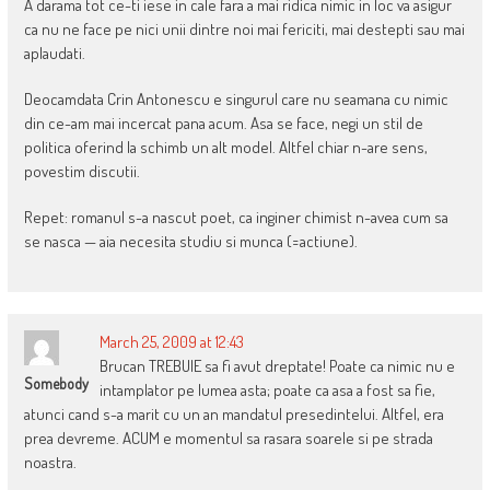
A darama tot ce-ti iese in cale fara a mai ridica nimic in loc va asigur
ca nu ne face pe nici unii dintre noi mai fericiti, mai destepti sau mai
aplaudati.
Deocamdata Crin Antonescu e singurul care nu seamana cu nimic
din ce-am mai incercat pana acum. Asa se face, negi un stil de
politica oferind la schimb un alt model. Altfel chiar n-are sens,
povestim discutii.
Repet: romanul s-a nascut poet, ca inginer chimist n-avea cum sa
se nasca — aia necesita studiu si munca (=actiune).
March 25, 2009 at 12:43
Brucan TREBUIE sa fi avut dreptate! Poate ca nimic nu e
Somebody
intamplator pe lumea asta; poate ca asa a fost sa fie,
atunci cand s-a marit cu un an mandatul presedintelui. Altfel, era
prea devreme. ACUM e momentul sa rasara soarele si pe strada
noastra.