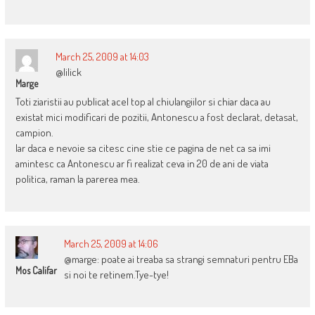
March 25, 2009 at 14:03
@lilick
Marge
Toti ziaristii au publicat acel top al chiulangiilor si chiar daca au
existat mici modificari de pozitii, Antonescu a fost declarat, detasat,
campion.
Iar daca e nevoie sa citesc cine stie ce pagina de net ca sa imi
amintesc ca Antonescu ar fi realizat ceva in 20 de ani de viata
politica, raman la parerea mea.
March 25, 2009 at 14:06
@marge: poate ai treaba sa strangi semnaturi pentru EBa
Mos Califar
si noi te retinem.Tye-tye!