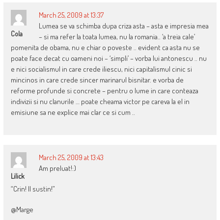
March 25, 2009 at 13:37
Lumea se va schimba dupa criza asta – asta e impresia mea
Cola
– si ma refer la toata lumea, nu la romania.. ‘a treia cale’
pomenita de obama, nu e chiar o poveste .. evident ca asta nu se
poate face decat cu oameni noi – ‘simpli’ – vorba lui antonescu .. nu
e nici socialismul in care crede iliescu, nici capitalismul cinic si
mincinos in care crede sincer marinarul bisnitar. e vorba de
reforme profunde si concrete – pentru o lume in care conteaza
indivizii si nu clanurile … poate cheama victor pe careva la el in
emisiune sa ne explice mai clar ce si cum ..
March 25, 2009 at 13:43
Am preluat!:)
Lilick
“Crin! Il sustin!”
@Marge