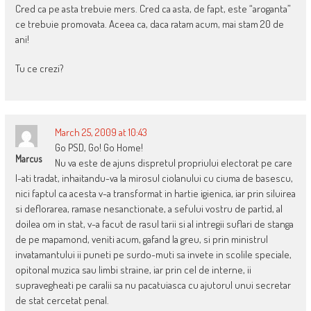
Cred ca pe asta trebuie mers. Cred ca asta, de fapt, este “aroganta”
ce trebuie promovata. Aceea ca, daca ratam acum, mai stam 20 de
ani!
Tu ce crezi?
March 25, 2009 at 10:43
Go PSD, Go! Go Home!
Marcus
Nu va este de ajuns dispretul propriului electorat pe care
l-ati tradat, inhaitandu-va la mirosul ciolanului cu ciuma de basescu,
nici faptul ca acesta v-a transformat in hartie igienica, iar prin siluirea
si deflorarea, ramase nesanctionate, a sefului vostru de partid, al
doilea om in stat, v-a facut de rasul tarii si al intregii suflari de stanga
de pe mapamond, veniti acum, gafand la greu, si prin ministrul
invatamantului ii puneti pe surdo-muti sa invete in scolile speciale,
opitonal muzica sau limbi straine, iar prin cel de interne, ii
supravegheati pe caralii sa nu pacatuiasca cu ajutorul unui secretar
de stat cercetat penal.