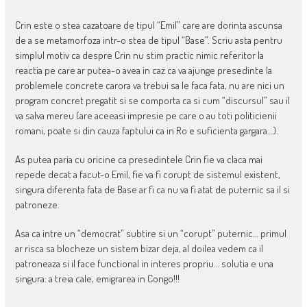
Crin este o stea cazatoare de tipul “Emil” care are dorinta ascunsa
de a se metamorfoza intr-o stea de tipul “Base”. Scriu asta pentru
simplul motiv ca despre Crin nu stim practic nimic referitor la
reactia pe care ar putea-o avea in caz ca va ajunge presedinte la
problemele concrete carora va trebui sa le faca fata, nu are nici un
program concret pregatit si se comporta ca si cum “discursul” sau il
va salva mereu (are aceeasi impresie pe care o au toti politicienii
romani, poate si din cauza faptului ca in Ro e suficienta gargara…).
As putea paria cu oricine ca presedintele Crin fie va claca mai
repede decat a facut-o Emil, fie va fi corupt de sistemul existent,
singura diferenta fata de Base ar fi ca nu va fi atat de puternic sa il si
patroneze.
Asa ca intre un “democrat” subtire si un “corupt” puternic… primul
ar risca sa blocheze un sistem bizar deja, al doilea vedem ca il
patroneaza si il face functional in interes propriu… solutia e una
singura: a treia cale, emigrarea in Congo!!!