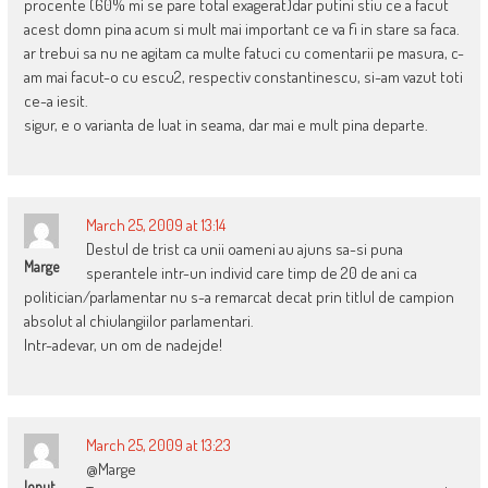
procente (60% mi se pare total exagerat)dar putini stiu ce a facut
acest domn pina acum si mult mai important ce va fi in stare sa faca.
ar trebui sa nu ne agitam ca multe fatuci cu comentarii pe masura, c-
am mai facut-o cu escu2, respectiv constantinescu, si-am vazut toti
ce-a iesit.
sigur, e o varianta de luat in seama, dar mai e mult pina departe.
March 25, 2009 at 13:14
Destul de trist ca unii oameni au ajuns sa-si puna
Marge
sperantele intr-un individ care timp de 20 de ani ca
politician/parlamentar nu s-a remarcat decat prin titlul de campion
absolut al chiulangiilor parlamentari.
Intr-adevar, un om de nadejde!
March 25, 2009 at 13:23
@Marge
Ionut