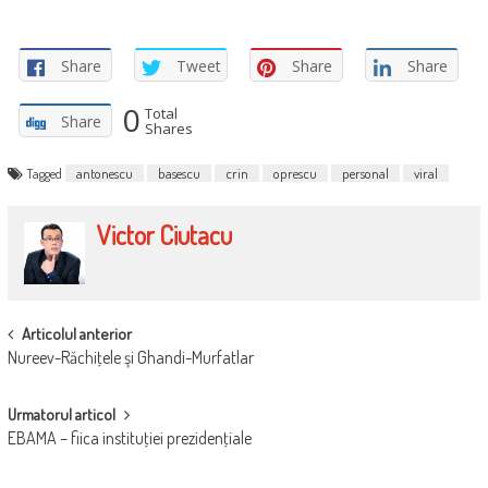
Share
Tweet
Share
Share
0
Total
Share
Shares
Tagged
antonescu
basescu
crin
oprescu
personal
viral
Victor Ciutacu
POST
Articolul anterior
Nureev-Răchiţele şi Ghandi-Murfatlar
NAVIGATION
Urmatorul articol
EBAMA – fiica instituţiei prezidenţiale