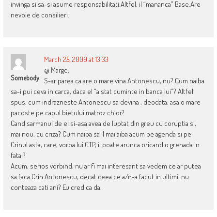
invinga si sa-si asume responsabilitati.Altfel, il “mananca” Base.Are
nevoie de consilieri.
March 25, 2009 at 13:33
@ Marge:
Somebody
S-ar parea ca are o mare vina Antonescu, nu? Cum naiba
sa-i pui ceva in carca, daca el “a stat cuminte in banca lui”? Altfel
spus, cum indrazneste Antonescu sa devina , deodata, asa o mare
pacoste pe capul bietului matroz chior?
Cand sarmanul de el si-asa avea de luptat din greu cu coruptia si,
mai nou, cu criza? Cum naiba sa il mai aiba acum pe agenda si pe
Crinul asta, care, vorba lui CTP, ii poate arunca oricand o grenada in
fata!?
Acum, serios vorbind, nu ar fi mai interesant sa vedem ce ar putea
sa faca Crin Antonescu, decat ceea ce a/n-a facut in ultimii nu
conteaza cati ani? Eu cred ca da.