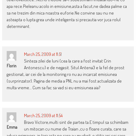
apa rece.Pieleanu acolo in emisiune,asta a facut,ne dadea palme ca
sa ne trezim din mica noastra euforie.Ne convine sau nu ne
asteapta o lupta grea unde inteligenta si precautia vor juca rolul
determinant.
March 25, 2009 at 11:51
Sinteza zilei de luni (cea la care a fost invitat Crin
Florin
Antonescu) e de negasit. Situl Antena3 e la fel de prost
gestionat, iar cei de la monitoring.ro nu au incarcat emisiunea
(surprinzator). Pagina de media a PNL nu a mai fost actualizata de
multa vreme… Cum sa fac sa vad si eu emisiunea aia?
March 25, 2009 at 11:54
Bravo Victore,multi sint de partea ta.E timpul sa schimbam
Emma
un mitocan cu nume de Traian ,cu o floare curata, care sa
aduca primavara, in tara asta pe care au mudarit-o atitia ani,cei care