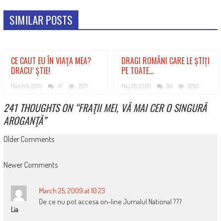
SIMILAR POSTS
CE CAUT EU ÎN VIAŢA MEA?
DRAGI ROMÂNI CARE LE ȘTIȚI
DRACU’ ŞTIE!
PE TOATE…
March 9, 2010
47
2971
May 26, 2009
94
8763
241 THOUGHTS ON “
FRAŢII MEI, VĂ MAI CER O SINGURĂ
AROGANŢĂ
”
COMMENT
Older Comments
NAVIGATION
Newer Comments
March 25, 2009 at 10:23
De ce nu pot accesa on-line Jurnalul National ???
Lia