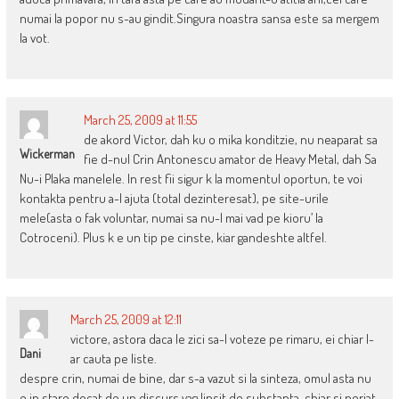
numai la popor nu s-au gindit.Singura noastra sansa este sa mergem
la vot.
March 25, 2009 at 11:55
de akord Victor, dah ku o mika konditzie, nu neaparat sa
Wickerman
fie d-nul Crin Antonescu amator de Heavy Metal, dah Sa
Nu-i Plaka manelele. In rest fii sigur k la momentul oportun, te voi
kontakta pentru a-l ajuta (total dezinteresat), pe site-urile
mele(asta o fak voluntar, numai sa nu-l mai vad pe kioru’ la
Cotroceni). Plus k e un tip pe cinste, kiar gandeshte altfel.
March 25, 2009 at 12:11
victore, astora daca le zici sa-l voteze pe rimaru, ei chiar l-
Dani
ar cauta pe liste.
despre crin, numai de bine, dar s-a vazut si la sinteza, omul asta nu
e in stare decat de un discurs vag,lipsit de substanta, chiar si periat