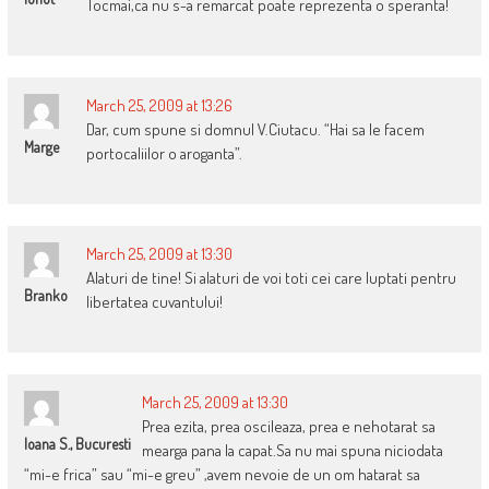
Tocmai,ca nu s-a remarcat poate reprezenta o speranta!
March 25, 2009 at 13:26
Dar, cum spune si domnul V.Ciutacu. “Hai sa le facem
Marge
portocaliilor o aroganta”.
March 25, 2009 at 13:30
Alaturi de tine! Si alaturi de voi toti cei care luptati pentru
Branko
libertatea cuvantului!
March 25, 2009 at 13:30
Prea ezita, prea oscileaza, prea e nehotarat sa
Ioana S., Bucuresti
mearga pana la capat.Sa nu mai spuna niciodata
“mi-e frica” sau “mi-e greu” ,avem nevoie de un om hatarat sa