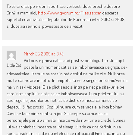
Tu te-ai uitat pe vreun raport sau vorbesti dupa ureche despre
Crin? Ia mami aici,
http://www.qvorum.ro/Files.aspxm
descarca
raportul cu activitatea deputatilor de Bucuresti intre 2004 si 2008,
si dupa aia revino si povesteste ce ai vazut.
March 25, 2009 at 13:45
Victore, e prima data cand postez pe blogul tau. Un copil
Little Cat
poate la un moment dat sa se imbolnaveasca de gripa, de-
adevaratelea. Trebuie sa stea in pat destul de multe zile. Mult prea
multe dar nu are incotro. In timpul asta nu e singur, prietenii/vecinii
mai vin sa-l viziteze. Ei se plictisesc si intra pe net pe site-urile pe
care intra copilul inainte sa se imbolnaveasca. Cum prietenii lui nu
stiu regulile jocurilor pe net, sa se distreze incearca marea cu
degetul. Si fac prostii. Copilul nu are cum sa vada el e inca bolnav.
Cand se face bine reintra in joc. Si incepe sa urmareasca
personajele pentru a invata. Insa ce vede nu-i vine a crede. Lumea
lui s-a schimbat. Incearca sa inteleaga. El stie ca dna Saftoiu nu a
spus absolut nimic dar nu intelege ce rol joaca dl Pieleanu, inca nu