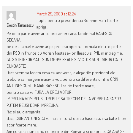
March 25, 2009 at 12:24
Lupta pentru presedentia Romniei va fi foarte
Costin Tanasescu
apriga!
Pe de o parte avem aripa pro-americana, tandemul BASESCU-
GEOANA;
pe de alta parte avem aripa pro-europeana, formata dintr-o parte
din PSD in frunte cu Adrian Nastase-Ion Iliescu si PNL in intregime.
(ACESTE INFORMATII SUNT 100% REALE SI VICTOR SUNT SIGUR CA LE
CUNOASTE)
Daca vrem sa facem ceva cu adevarat, la alegerile prezidentiale
trebuie sa mergem masiv la vot, pentru ca diferenta dintre CRIN
ANTONESCU si TRAIAN BASESCU sa fie foarte mare,
pentru ca se va FURA LA GREU VOTURI!
IMPREUNA VOM REUSI! TREBUIE SA TRECEM DE LA VORBE LA FAPTE!
PUTEM REUSI DOAR IMPREUNA.
Fac si eu o aroganta:
daca CRIN ANTONESCU va intra in turul doi cu Basescu, il va bate la un
scor foarte mare.
Am curaj sa pun pariu cu oricine din Romania si pe orice, CA ASA SE