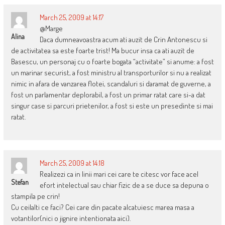
March 25, 2009 at 14:17
@Marge
Alina
Daca dumneavoastra acum ati auzit de Crin Antonescu si
de activitatea sa este foarte trist! Ma bucur insa ca ati auzit de
Basescu, un personaj cu o foarte bogata “activitate” si anume: a fost
un marinar securist, a fost ministru al transporturilor si nu a realizat
nimic in afara de vanzarea flotei, scandaluri si daramat de guverne, a
fost un parlamentar deplorabil, a fost un primar ratat care si-a dat
singur case si parcuri prietenilor, a fost si este un presedinte si mai
ratat.
March 25, 2009 at 14:18
Realizezi ca in linii mari cei care te citesc vor face acel
Stefan
efort intelectual sau chiar fizic de a se duce sa depuna o
stampila pe crin!
Cu ceilalti ce faci? Cei care din pacate alcatuiesc marea masa a
votantilor(nici o jignire intentionata aici).