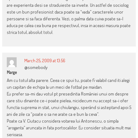
are experienta desi se straduieste sa invete. Un astfel de sociolog
este un bun profesionist daca poate sa “vada” caracterele unor
persoane si sa faca diferenta. Vezi, o palma data cuiva poate sa-l
aduca pe calea cea buna pe respectivul, insa in aceasi masura poate
strica totul, absolut totul.
March 25, 2009 at 13:56
@somebody
Marge
Am cu totul alta parere. Ceea ce spui tu, poate fi valabil cand iti alegi
un capitan de echipa la un meci de fotbal pe maidan.
Eu prefer sa-mi dau votul pt presedintia României unui om despre
care stiu dinainte ce-i poate pielea, nicidecum nu accept sa-i ofer
functia suprema in stat, unui chiulangiu, sperând si asteptand apoi 5
ani de zile ca “poate o sa ne arate ca e bun la ceva”.
Poate ca V. Ciutacu considera votarea lui Antonescu, o simpla
“aroganta” aruncata in fata portocaliilor. Eu consider situatia mult mai
serioasa.