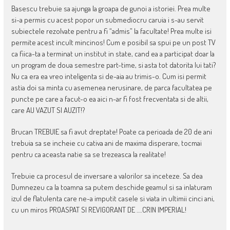
Basescu trebuie sa ajunga la groapa de gunoi a istoriei. Prea multe
si-a permis cu acest popor un submediocru caruia i s-au servit
subiectele rezolvate pentru a fi “admis” la facultate! Prea multe isi
permite acest incult mincinos! Cum e posibil sa spui pe un post TV
ca fiica-ta a terminat un institut in state, cand ea a participat doar la
un program de doua semestre part-time, si asta tot datorita lui tati?
Nu ca era ea vreo inteligenta si de-aia au trimis-o. Cum isi permit
astia doi sa minta cu asemenea nerusinare, de parca facultatea pe
puncte pe care a facut-o ea aici n-ar fi fost frecventata si de altii,
care AU VAZUT SI AUZIT!?
Brucan TREBUIE sa fi avut dreptate! Poate ca perioada de 20 de ani
trebuia sa se incheie cu cativa ani de maxima disperare, tocmai
pentru ca aceasta natie sa se trezeasca la realitate!
Trebuie ca procesul de inversare a valorilor sa inceteze. Sa dea
Dumnezeu ca la toamna sa putem deschide geamul si sa inlaturam
izul de flatulenta care ne-a imputit casele si viata in ultimii cinci ani,
cu un miros PROASPAT SI REVIGORANT DE ….CRIN IMPERIAL!