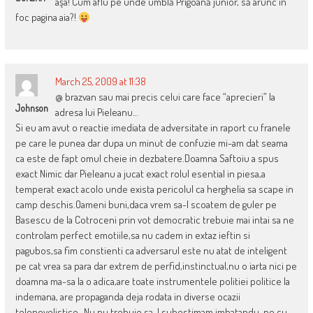
aşa! Cum aflu pe unde umblă Prigoană junior, să arunc în
foc pagina aia?!
March 25, 2009 at 11:38
@ brazvan sau mai precis celui care face “aprecieri” la
Johnson
adresa lui Pieleanu…
Si eu am avut o reactie imediata de adversitate in raport cu franele
pe care le punea dar dupa un minut de confuzie mi-am dat seama
ca este de fapt omul cheie in dezbatere.Doamna Saftoiu a spus
exact Nimic dar Pieleanu a jucat exact rolul esential in piesa,a
temperat exact acolo unde exista pericolul ca herghelia sa scape in
camp deschis.Oameni buni,daca vrem sa-l scoatem de guler pe
Basescu de la Cotroceni prin vot democratic trebuie mai intai sa ne
controlam perfect emotiile,sa nu cadem in extaz ieftin si
pagubos,sa fim constienti ca adversarul este nu atat de inteligent
pe cat vrea sa para dar extrem de perfid,instinctual,nu o iarta nici pe
doamna ma-sa la o adica,are toate instrumentele politiei politice la
indemana, are propaganda deja rodata in diverse ocazii
telenovelistice…Nu,nu trebuie sa-l subestimam imbatandu-ne cu