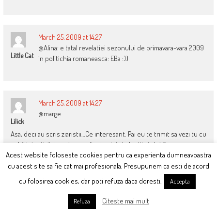
March 25, 2009 at 14:27
@Alina: e tatal revelatiei sezonului de primavara-vara 2009
Little Cat
in politichia romaneasca: EBa :))
March 25, 2009 at 14:27
@marge
Lilick
Asa, deci au scris ziaristii…Ce interesant. Pai eu te trimit sa vezi tu cu
ochii tai activitatea si cum a fost cotat de Institutului European
Acest website foloseste cookies pentru ca experienta dumneavoastra
pentru Democratie Participativa, si tu…Nu te informa direct, draga!
cu acest site sa fie cat mai profesionala. Presupunem ca esti de acord
Ramai asa!
cu folosirea cookies, dar poti refuza daca doresti.
Accepta
Citeste mai mult
Refuza
March 25, 2009 at 14:28