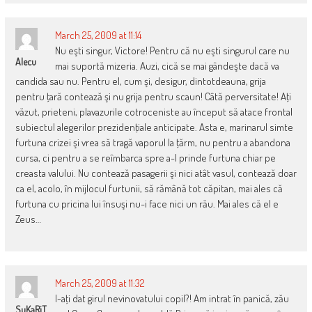
March 25, 2009 at 11:14
Nu eşti singur, Victore! Pentru că nu eşti singurul care nu
Alecu
mai suportă mizeria. Auzi, cică se mai gândeşte dacă va
candida sau nu. Pentru el, cum şi, desigur, dintotdeauna, grija
pentru ţară contează şi nu grija pentru scaun! Câtă perversitate! Aţi
văzut, prieteni, plavazurile cotroceniste au început să atace frontal
subiectul alegerilor prezidenţiale anticipate. Asta e, marinarul simte
furtuna crizei şi vrea să tragă vaporul la ţărm, nu pentru a abandona
cursa, ci pentru a se reîmbarca spre a-l prinde furtuna chiar pe
creasta valului. Nu contează pasagerii şi nici atât vasul, contează doar
ca el, acolo, în mijlocul furtunii, să rămână tot căpitan, mai ales că
furtuna cu pricina lui însuşi nu-i face nici un rău. Mai ales că el e
Zeus…
March 25, 2009 at 11:32
I-aţi dat girul nevinovatului copil?! Am intrat în panică, zău
SuKaRiT