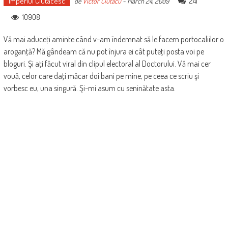
Imperiul Ciutacesc
241
de
Victor Ciutacu
-
March 24, 2009
10908
Vă mai aduceţi aminte când v-am îndemnat să le facem portocaliilor o
aroganţă? Mă gândeam că nu pot înjura ei cât puteţi posta voi pe
bloguri. Şi aţi făcut viral din clipul electoral al Doctorului. Vă mai cer
vouă, celor care daţi măcar doi bani pe mine, pe ceea ce scriu şi
vorbesc eu, una singură. Şi-mi asum cu seninătate asta.