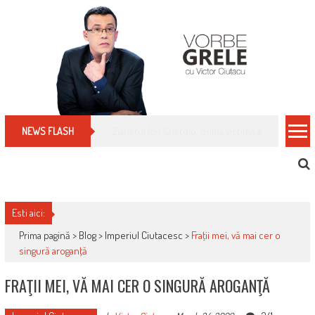
Skip
to
content
Cum îți schimbi, rapid, gratuit și eficient, furniz
NEWS FLASH
Esti aici:
Prima pagină >
Blog
>
Imperiul Ciutacesc
>
Fraţii mei, vă mai cer o
singură aroganţă
FRAŢII MEI, VĂ MAI CER O SINGURĂ AROGANŢĂ