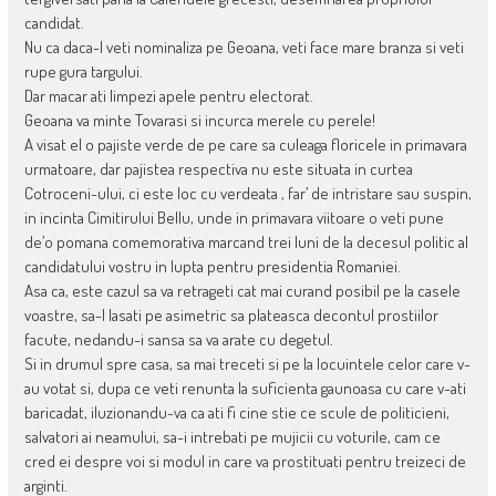
candidat.
Nu ca daca-l veti nominaliza pe Geoana, veti face mare branza si veti
rupe gura targului.
Dar macar ati limpezi apele pentru electorat.
Geoana va minte Tovarasi si incurca merele cu perele!
A visat el o pajiste verde de pe care sa culeaga floricele in primavara
urmatoare, dar pajistea respectiva nu este situata in curtea
Cotroceni-ului, ci este loc cu verdeata , far’ de intristare sau suspin,
in incinta Cimitirului Bellu, unde in primavara viitoare o veti pune
de’o pomana comemorativa marcand trei luni de la decesul politic al
candidatului vostru in lupta pentru presidentia Romaniei.
Asa ca, este cazul sa va retrageti cat mai curand posibil pe la casele
voastre, sa-l lasati pe asimetric sa plateasca decontul prostiilor
facute, nedandu-i sansa sa va arate cu degetul.
Si in drumul spre casa, sa mai treceti si pe la locuintele celor care v-
au votat si, dupa ce veti renunta la suficienta gaunoasa cu care v-ati
baricadat, iluzionandu-va ca ati fi cine stie ce scule de politicieni,
salvatori ai neamului, sa-i intrebati pe mujicii cu voturile, cam ce
cred ei despre voi si modul in care va prostituati pentru treizeci de
arginti.