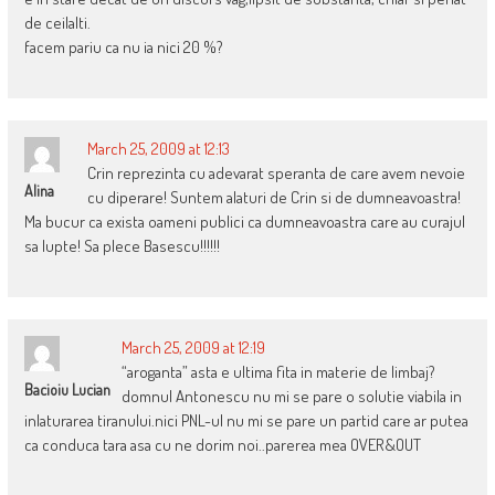
de ceilalti.
facem pariu ca nu ia nici 20 %?
March 25, 2009 at 12:13
Crin reprezinta cu adevarat speranta de care avem nevoie
Alina
cu diperare! Suntem alaturi de Crin si de dumneavoastra!
Ma bucur ca exista oameni publici ca dumneavoastra care au curajul
sa lupte! Sa plece Basescu!!!!!!
March 25, 2009 at 12:19
“aroganta” asta e ultima fita in materie de limbaj?
Bacioiu Lucian
domnul Antonescu nu mi se pare o solutie viabila in
inlaturarea tiranului.nici PNL-ul nu mi se pare un partid care ar putea
ca conduca tara asa cu ne dorim noi..parerea mea OVER&OUT