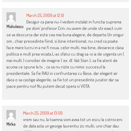
March 25, 2009 at 12:51
Desigur ca pana nu-l vedem instalat in functia suprema
Mishulescu
pe dom’ profesor Crin ,nu avem de unde stii exact cum
se va descurca dar este cea mai buna alegere, de departe.Un singur
om , chiar presedinte fiind, si bine intentionat, nu cred ca poate
face mare lucru in a ne fi noua, celor multi, mai bine, deoarece clasa
politica e mult prea viciata.L-as sfatui cu drag sa-si ia de urgenta un (
mai multi ) consilier de imagine ( ex. dl. Vali Stan ), sa fie atent de
acuma ce spune la tv. , ca sa nu riste cu nimic succesul la
prezidentiale. Sa fie RAU in confruntarea cu Base, dar elegant iar
daca o sa castige alegerile, sa fie tot un presedinte jucator dar sa
joace pentru noi! Nu putem decat spera si VOTA.
March 25, 2009 at 13:09
vrem sau nu, la toamna vom avea tot un escu la cotroceni.
Mirko
de data asta un george laurentiu zic multi, unii chiar dau