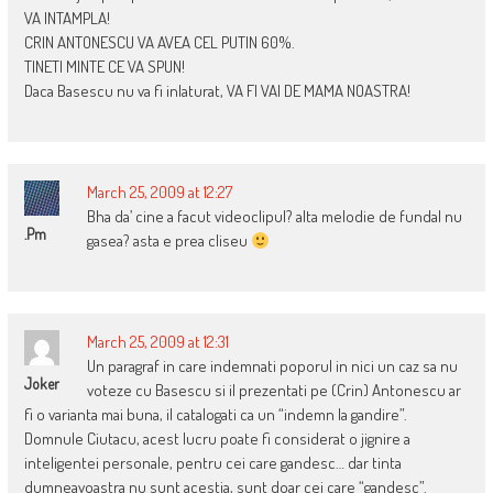
VA INTAMPLA!
CRIN ANTONESCU VA AVEA CEL PUTIN 60%.
TINETI MINTE CE VA SPUN!
Daca Basescu nu va fi inlaturat, VA FI VAI DE MAMA NOASTRA!
March 25, 2009 at 12:27
Bha da’ cine a facut videoclipul? alta melodie de fundal nu
.pm
gasea? asta e prea cliseu
March 25, 2009 at 12:31
Un paragraf in care indemnati poporul in nici un caz sa nu
Joker
voteze cu Basescu si il prezentati pe (Crin) Antonescu ar
fi o varianta mai buna, il catalogati ca un “indemn la gandire”.
Domnule Ciutacu, acest lucru poate fi considerat o jignire a
inteligentei personale, pentru cei care gandesc… dar tinta
dumneavoastra nu sunt acestia, sunt doar cei care “gandesc”.