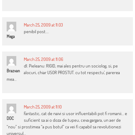
March 25, 2009 at 11:03
penibil post….
Mega
March 25, 2009 at 11:06
dl. Pieleanu: RIGID, mai ales pentru un sociolog, si, pe
Brazvan
alocuri, chiar USOR PROSTUT. cu tot respectu’, parerea
mea…
March 25, 2009 at 11:10
Fantastic, cat de naivi si usor influentabili pot fi romanii… e
DOC
suficient sa ai o doza de tupeu, ceva gargara, un aer de
“nou” si prostimea “a pus botul” ca vei fi capabil sa revolutionezi
universul…