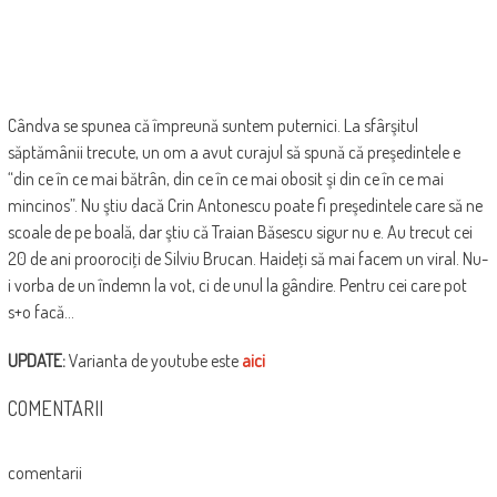
Cândva se spunea că împreună suntem puternici. La sfârşitul
săptămânii trecute, un om a avut curajul să spună că preşedintele e
“din ce în ce mai bătrân, din ce în ce mai obosit şi din ce în ce mai
mincinos”. Nu ştiu dacă Crin Antonescu poate fi preşedintele care să ne
scoale de pe boală, dar ştiu că Traian Băsescu sigur nu e. Au trecut cei
20 de ani proorociţi de Silviu Brucan. Haideţi să mai facem un viral. Nu-
i vorba de un îndemn la vot, ci de unul la gândire. Pentru cei care pot
s+o facă…
UPDATE:
Varianta de youtube este
aici
COMENTARII
comentarii