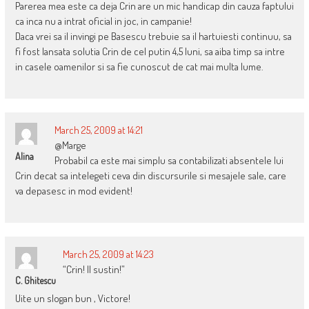
Parerea mea este ca deja Crin are un mic handicap din cauza faptului
ca inca nu a intrat oficial in joc, in campanie!
Daca vrei sa il invingi pe Basescu trebuie sa il hartuiesti continuu, sa
fi fost lansata solutia Crin de cel putin 4,5 luni, sa aiba timp sa intre
in casele oamenilor si sa fie cunoscut de cat mai multa lume.
March 25, 2009 at 14:21
@Marge
Alina
Probabil ca este mai simplu sa contabilizati absentele lui
Crin decat sa intelegeti ceva din discursurile si mesajele sale, care
va depasesc in mod evident!
March 25, 2009 at 14:23
“Crin! Il sustin!”
C. Ghitescu
Uite un slogan bun , Victore!