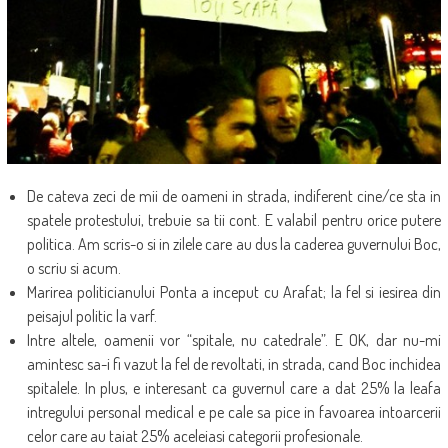
De cateva zeci de mii de oameni in strada, indiferent cine/ce sta in
spatele protestului, trebuie sa tii cont. E valabil pentru orice putere
politica. Am scris-o si in zilele care au dus la caderea guvernului Boc,
o scriu si acum.
Marirea politicianului Ponta a inceput cu Arafat; la fel si iesirea din
peisajul politic la varf.
Intre altele, oamenii vor “spitale, nu catedrale”. E OK, dar nu-mi
amintesc sa-i fi vazut la fel de revoltati, in strada, cand Boc inchidea
spitalele. In plus, e interesant ca guvernul care a dat 25% la leafa
intregului personal medical e pe cale sa pice in favoarea intoarcerii
celor care au taiat 25% aceleiasi categorii profesionale.