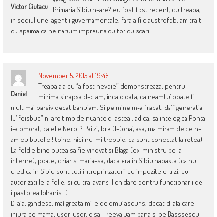
Victor Ciutacu
Primaria Sibiu n-are? eu fost fost recent, cu treaba,
in sediul unei agentii guvernamentale. fara a fi claustrofob, am trait
cu spaima ca ne naruim impreuna cu tot cu scari.
November 5, 2015 at 19:48
Treaba aia cu “a fost nevoie” demonstreaza, pentru
Daniel
minima sinapsa d-o am, inca o data, ca neamtu’ poate fi
mult mai parsiv decat banuiam. Si pe mine m-a frapat, da’ “generatia
lu’ feisbuc” n-are timp de nuante d-astea : adica, sa inteleg ca Ponta
i-a omorat, ca el e Nero !? Pai zi, bre (I-)oha’, asa, ma miram de ce n-
am eu butelie ! (bine, nici nu-mi trebuie, ca sunt conectat la retea)
La feld e bine putea sa fie vinovat si Blaga (ex-ministru pe la
interne), poate, chiar si maria-sa, daca era in Sibiu napasta (ca nu
cred ca in Sibiu sunt toti intreprinzatorii cu impozitele la zi, cu
autorizatiile la folie, si cu trai avans-lichidare pentru functionarii de-
i pastorea Iohanis…)
D-aia, gandesc, mai greata mi-e de omu’ ascuns, decat d-ala care
injura de mama; usor-usor, o sa-l reevaluam pana si pe Basssescu