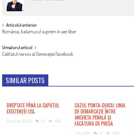
POST
Articolul anterior
România, balamucul suprem în aer liber
NAVIGATION
Urmatorul articol
Califatul nervos al Generației Facebook
SIMILAR POSTS
DREPTATE PÂNĂ LA CAPĂTUL
CAZUL PONTA-DUICU: LINIA
EXISTENȚEI USL
DE DEMARCAȚIE ÎNTRE
ANCHETA PENALĂ ŞI
December 16, 2013
23
3259
FĂCĂTURA DE PRESĂ
July 1, 2014
47
3656