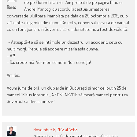
de pe Florinchilian.ro : Am preluat de pe pagina D.nului
Rares
Andrei Mantog, cu acordul acestuia urmatoarea
conversatie uluitoare inamplata pe data de 29 octombrie 2015, cu o
zi înaintea tragediei din clubul Colectiv, conversatie avuta de dansul
cu un funcționar din Guvern, a cărui identitate nu a fost dezvăluită.
“- Așteaptă-te să se întâmple un dezastru, un accident, ceva cu
mulți morți. Trebuie să acopere mizeria asta cumva.
– Ă?!
– Da, crede-mă. Vor muri oameni. Nu-i cunoști!…
Am râs.
Acum juma de oră, un club arde în București și mor cel puțin 25 de
oameni.”Klaus Iohannis:,,A FOST NEVOIE să moară oameni pentru ca
Guvernul să demisioneze.”
November 5, 2015 at 15:05
@bigradu: o sa fii dezamagit cand vei afla ca nici