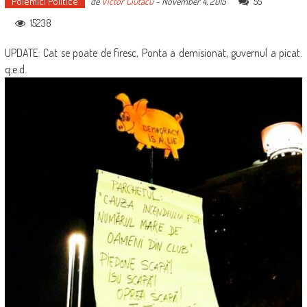
Polemici Politice
55
de
Victor Ciutacu
-
November 4, 2015
15238
UPDATE: Cat se poate de firesc, Ponta a demisionat, guvernul a picat.
q.e.d.