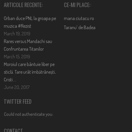
ARTICOLE RECENTE:
CE-MI PLACE:
Orban duce PNL la groapa pe
mana.ciutacu.ro
muzica #Rezist
Taranu’ de Badea
March 19, 2019
Rares versus Mandachi sau
Confruntarea Titanilor
March 15, 2019
Moroiul care bântuie liber pe
sticlă. Tare urât îmbătrânești,
Cristi….
June 20, 2017
TWITTER FEED
Could not authenticate you.
CONTACT