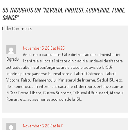
55 THOUGHTS ON “
REVOLTA. PROTEST. ACOPERIRE. FURIE.
SANGE
”
COMMENT
Older Comments
NAVIGATION
November 5, 2015 at 14:25
Am si eu o curiozitate: Cate dintre cladirile administratiei
Bigradu
(centrale si locale) si cate din cladirile unde-si desfasoara
activiatea alte institutii/organizatii ale statului au aviz de la ISU?
In principiu ma gandesc la urmatoarele: Palatul Cotroceni, Palatul
Victoria, Palatul Parlamentului, Ministerul de Interne, Sediul ISU, etc.
De asemenea, ar fi interesant daca alte cladiri reprezentative cum ar
fi Casa Presei Libere, Curtea Suprema, Tribunalul Bucuresti, Ateneul
Roman, etc. au asemenea acorduri de la ISU.
November 5, 2015 at 14:41