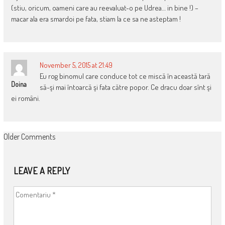
(stiu, oricum, oameni care au reevaluat-o pe Udrea… in bine !) –
macar ala era smardoi pe fata, stiam la ce sa ne asteptam !
November 5, 2015 at 21:49
Eu rog binomul care conduce tot ce miscă în această tară
Doina
să-şi mai întoarcă şi fata către popor. Ce dracu doar sînt şi
ei români.
COMMENT
Older Comments
NAVIGATION
LEAVE A REPLY