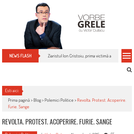
Skip
to
content
Ziaristul Ion Cristoiu, prima victimă a noi cenzuri 
NEWS FLASH
Esti aici:
Prima pagină >
Blog
>
Polemici Politice
>
Revolta. Protest. Acoperire.
Furie. Sange
REVOLTA. PROTEST. ACOPERIRE. FURIE. SANGE