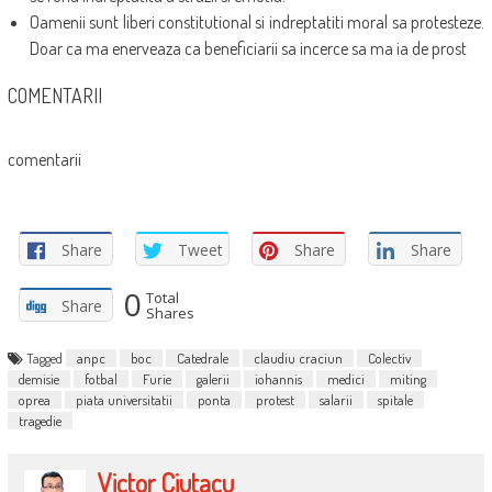
Oamenii sunt liberi constitutional si indreptatiti moral sa protesteze.
Doar ca ma enerveaza ca beneficiarii sa incerce sa ma ia de prost
COMENTARII
comentarii
Share
Tweet
Share
Share
0
Total
Share
Shares
Tagged
anpc
boc
Catedrale
claudiu craciun
Colectiv
demisie
fotbal
Furie
galerii
iohannis
medici
miting
oprea
piata universitatii
ponta
protest
salarii
spitale
tragedie
Victor Ciutacu