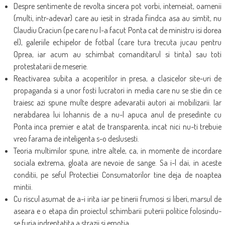
Despre sentimente de revolta sincera pot vorbi, intemeiat, oamenii
(multi, intr-adevar) care au iesit in strada fiindca asa au simtit, nu
Claudiu Craciun (pe care nu l-a facut Ponta cat de ministru isi dorea
el), galeriile echipelor de fotbal (care tura trecuta jucau pentru
Oprea, iar acum au schimbat comanditarul si tinta) sau toti
protestatarii de meserie.
Reactivarea subita a acoperitilor in presa, a clasicelor site-uri de
propaganda si a unor fosti lucratori in media care nu se stie din ce
traiesc azi spune multe despre adevaratii autori ai mobilizarii. Iar
nerabdarea lui Iohannis de a nu-l apuca anul de presedinte cu
Ponta inca premier e atat de transparenta, incat nici nu-ti trebuie
vreo farama de inteligenta s-o deslusesti.
Teoria multimilor spune, intre altele, ca, in momente de incordare
sociala extrema, gloata are nevoie de sange. Sa i-l dai, in aceste
conditii, pe seful Protectiei Consumatorilor tine deja de noaptea
mintii.
Cu riscul asumat de a-i irita iar pe tinerii frumosi si liberi, marsul de
aseara e o etapa din proiectul schimbarii puterii politice folosindu-
se furia indreptatita a strazii si emotia.