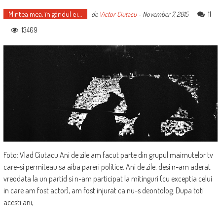
Mintea mea, în gândul ei...
11
de
Victor Ciutacu
-
November 7, 2015
13469
Foto: Vlad Ciutacu Ani de zile am facut parte din grupul maimutelor tv
care-si permiteau sa aiba pareri politice. Ani de zile, desi n-am aderat
vreodata la un partid si n-am participat la mitinguri (cu exceptia celui
in care am fost actor), am fost injurat ca nu-s deontolog. Dupa toti
acesti ani,