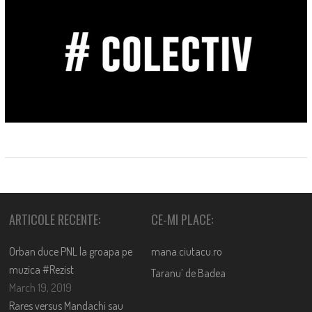
ARTICOLE RECENTE:
CE-MI PLACE:
Orban duce PNL la groapa pe
mana.ciutacu.ro
muzica #Rezist
Taranu’ de Badea
March 19, 2019
Rares versus Mandachi sau