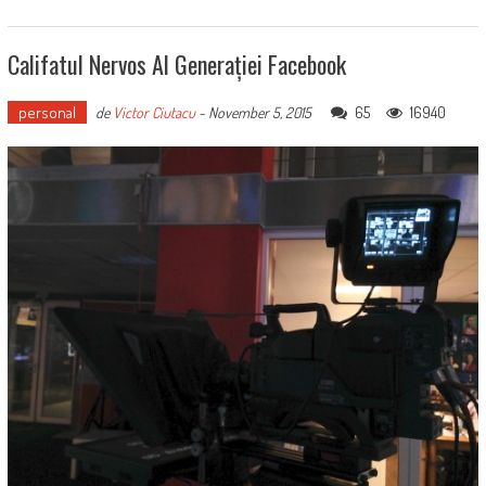
Califatul Nervos Al Generației Facebook
personal
65
16940
de
Victor Ciutacu
-
November 5, 2015