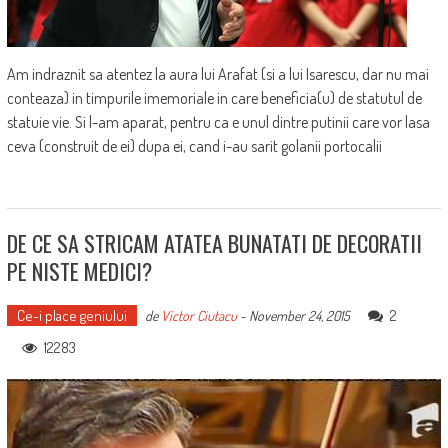
Am indraznit sa atentez la aura lui Arafat (si a lui Isarescu, dar nu mai
conteaza) in timpurile imemoriale in care beneficia(u) de statutul de
statuie vie. Si l-am aparat, pentru ca e unul dintre putinii care vor lasa
ceva (construit de ei) dupa ei, cand i-au sarit golanii portocalii
DE CE SA STRICAM ATATEA BUNATATI DE DECORATII
PE NISTE MEDICI?
Ce-i place geniului
2
de
Victor Ciutacu
-
November 24, 2015
12283