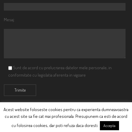
Mesaj:
Sunt de acord cu prelucrarea datelor mele personale, in
conformitate cu legislatia aferenta in vigoare
Acest website foloseste cookies pentru ca experienta dumneavoastra
cu acest site sa fie cat mai profesionala. Presupunem ca esti de acord
© Ciutacu 2015 Parte a Imperiului Ciutacesc.
cu folosirea cookies, dar poti refuza daca doresti.
Accepta
Powered By
Scriptics