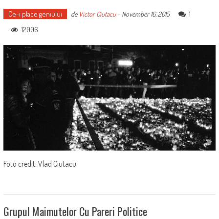
Ce-i place geniului
1
de
Victor Ciutacu
-
November 16, 2015
12006
Foto credit: Vlad Ciutacu
Grupul Maimutelor Cu Pareri Politice