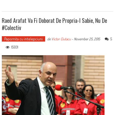
Raed Arafat Va Fi Doborat De Propria-I Sabie, Nu De
#Colectiv
Papornita cu intelepciuni
5
de
Victor Ciutacu
-
November 25, 2015
15931