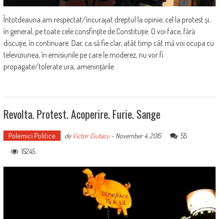
Întotdeauna am respectat/încurajat dreptul la opinie, cel la protest și,
în general, pe toate cele consfințite de Constituție. O voi face, fără
discuție, în continuare. Dar, ca să fie clar, atât timp cât mă voi ocupa cu
televiziunea, în emisiunile pe care le moderez, nu vor fi
propagate/tolerate ura, amenințările
Revolta. Protest. Acoperire. Furie. Sange
Polemici Politice
55
de
Victor Ciutacu
-
November 4, 2015
15245