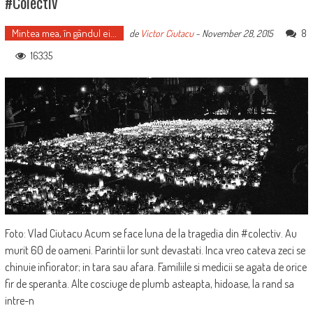
#Colectiv
Mintea mea, în gândul ei...
8
de
Victor Ciutacu
-
November 28, 2015
16335
Foto: Vlad Ciutacu Acum se face luna de la tragedia din #colectiv. Au
murit 60 de oameni. Parintii lor sunt devastati. Inca vreo cateva zeci se
chinuie infiorator; in tara sau afara. Familiile si medicii se agata de orice
fir de speranta. Alte cosciuge de plumb asteapta, hidoase, la rand sa
intre-n