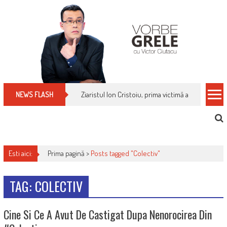
Skip
to
content
Ziaristul Ion Cristoiu, prima victimă a noi cenzuri 
NEWS FLASH
Esti aici:
Prima pagină >
Posts tagged "Colectiv"
TAG: COLECTIV
Cine Si Ce A Avut De Castigat Dupa Nenorocirea Din