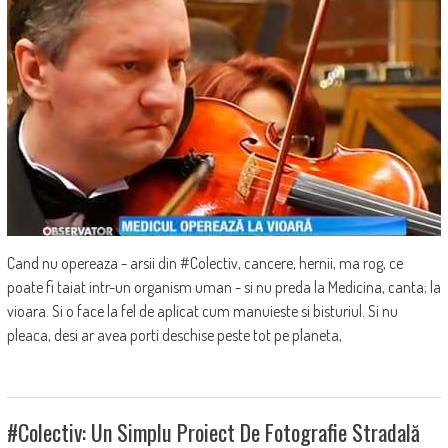
Cand nu opereaza - arsii din #Colectiv, cancere, hernii, ma rog, ce
poate fi taiat intr-un organism uman - si nu preda la Medicina, canta; la
vioara. Si o face la fel de aplicat cum manuieste si bisturiul. Si nu
pleaca, desi ar avea porti deschise peste tot pe planeta,
#Colectiv: Un Simplu Proiect De Fotografie Stradală