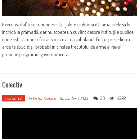
Executivul află cu suprindere că-i jale-n cluburi și dă iama-n ele să le
închidă la grămadă, dar nu scoate un cuvânt despre instituțiile publice
unde riști să mori sufocat sau strivit ca șobolanul. Fostul președinte o
arde feisbucist și, probabil în cinstea trecutului de arme al fie-sii,
propune programul guvernamental
Colectiv
personal
38
14392
de
Victor Ciutacu
-
November 1, 2015