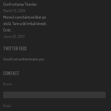
Confruntarea Titanilor
March 15, 2019
Moroiul care bântuie liber pe
sticlă. Tare urât îmbătrânești,
Cristi….
June 20, 2017
TWITTER FEED
Could not authenticate you.
CONTACT
Nume:
Email: