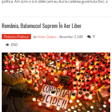
politica. Am scris-o si in zilele care au dus la caderea guvernului Boc, o
România, Balamucul Suprem În Aer Liber
Polemici Politice
17
de
Victor Ciutacu
-
November 3, 2015
12143