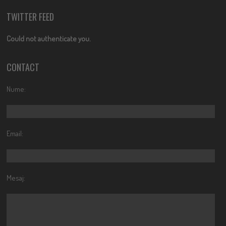
TWITTER FEED
Could not authenticate you.
CONTACT
Nume:
Email:
Mesaj: