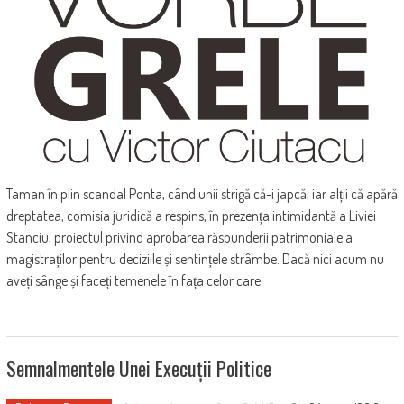
Taman în plin scandal Ponta, când unii strigă că-i japcă, iar alții că apără
dreptatea, comisia juridică a respins, în prezența intimidantă a Liviei
Stanciu, proiectul privind aprobarea răspunderii patrimoniale a
magistraților pentru deciziile și sentințele strâmbe. Dacă nici acum nu
aveți sânge și faceți temenele în fața celor care
Semnalmentele Unei Execuții Politice