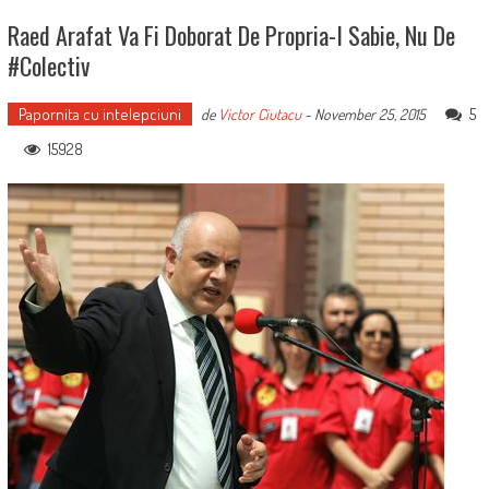
Raed Arafat Va Fi Doborat De Propria-I Sabie, Nu De
#Colectiv
Papornita cu intelepciuni
5
de
Victor Ciutacu
-
November 25, 2015
15928