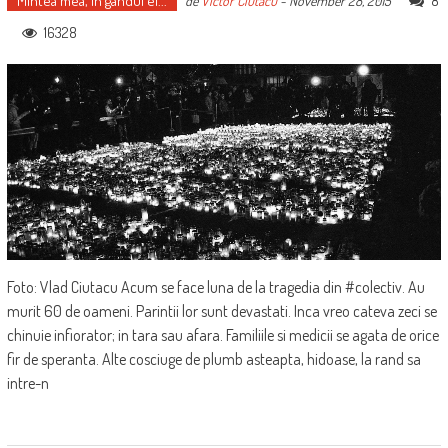
Mintea mea, în gândul ei...
8
de
Victor Ciutacu
-
November 28, 2015
16328
Foto: Vlad Ciutacu Acum se face luna de la tragedia din #colectiv. Au
murit 60 de oameni. Parintii lor sunt devastati. Inca vreo cateva zeci se
chinuie infiorator; in tara sau afara. Familiile si medicii se agata de orice
fir de speranta. Alte cosciuge de plumb asteapta, hidoase, la rand sa
intre-n