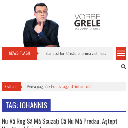
Skip
to
content
Ziaristul Ion Cristoiu, prima victimă a noi cenzuri 
NEWS FLASH
Esti aici:
Prima pagină >
Posts tagged "iohannis"
TAG: IOHANNIS
Nu Vă Rog Să Mă Scuzați Că Nu Mă Predau. Aștept