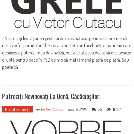
- N-am înțeles rațiunea gestului de cvasiautosuspendare a premierului
de la vârful partidului. Chestia aia postată pe facebook, o bizarerie care
depășește puterea mea de analiză, nu face altceva decât să declanșeze
o luptă pentru pace în PSD de n-o să mai rămână piatră pe piatră. Sau
poate că
Putreziți Nevinovați La Ocnă, Căcăcioșilor!
Noaptea minţii
55
10184
de
Victor Ciutacu
-
June 9, 2015