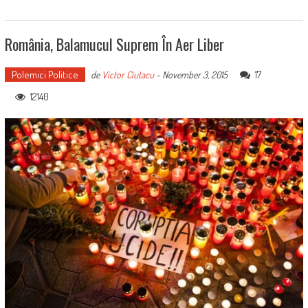
România, Balamucul Suprem În Aer Liber
Polemici Politice
17
de
Victor Ciutacu
-
November 3, 2015
12140