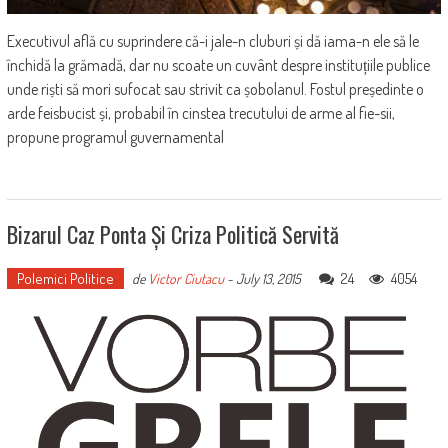
Executivul află cu suprindere că-i jale-n cluburi și dă iama-n ele să le
închidă la grămadă, dar nu scoate un cuvânt despre instituțiile publice
unde riști să mori sufocat sau strivit ca șobolanul. Fostul președinte o
arde feisbucist și, probabil în cinstea trecutului de arme al fie-sii,
propune programul guvernamental
Bizarul Caz Ponta Și Criza Politică Servită
Polemici Politice
24
4054
de
Victor Ciutacu
-
July 13, 2015