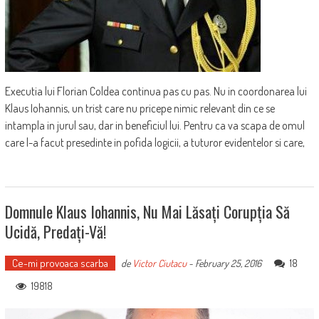
Executia lui Florian Coldea continua pas cu pas. Nu in coordonarea lui
Klaus Iohannis, un trist care nu pricepe nimic relevant din ce se
intampla in jurul sau, dar in beneficiul lui. Pentru ca va scapa de omul
care l-a facut presedinte in pofida logicii, a tuturor evidentelor si care,
Domnule Klaus Iohannis, Nu Mai Lăsați Corupția Să
Ucidă, Predați-Vă!
Ce-mi provoaca scarba
18
de
Victor Ciutacu
-
February 25, 2016
19818