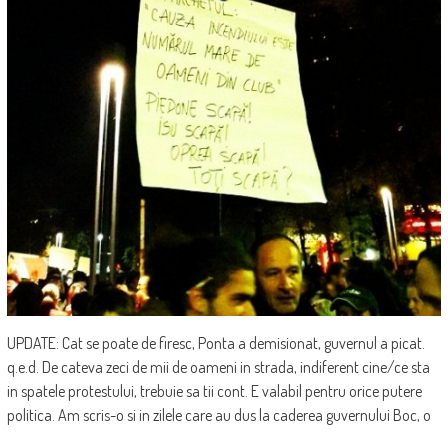
UPDATE: Cat se poate de firesc, Ponta a demisionat, guvernul a picat.
q.e.d. De cateva zeci de mii de oameni in strada, indiferent cine/ce sta
in spatele protestului, trebuie sa tii cont. E valabil pentru orice putere
politica. Am scris-o si in zilele care au dus la caderea guvernului Boc, o