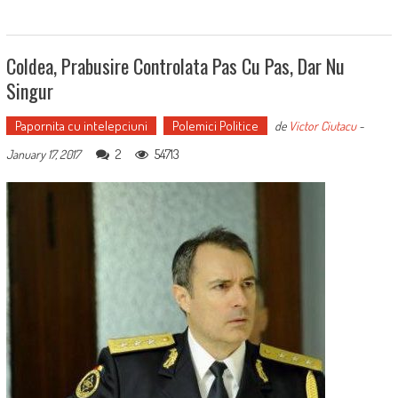
Coldea, Prabusire Controlata Pas Cu Pas, Dar Nu
Singur
Papornita cu intelepciuni
Polemici Politice
de
Victor Ciutacu
-
2
54713
January 17, 2017