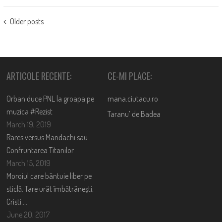
POSTS
Older posts
NAVIGATION
ARTICOLE RECENTE:
CE-MI PLACE:
Orban duce PNL la groapa pe
mana.ciutacu.ro
muzica #Rezist
Taranu’ de Badea
March 19, 2019
Rares versus Mandachi sau
Confruntarea Titanilor
March 15, 2019
Moroiul care bântuie liber pe
sticlă. Tare urât îmbătrânești,
Cristi….
June 20, 2017