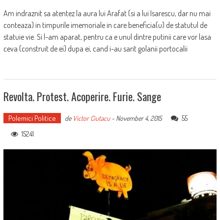
Am indraznit sa atentez la aura lui Arafat (si a lui Isarescu, dar nu mai
conteaza) in timpurile imemoriale in care beneficia(u) de statutul de
statuie vie. Si l-am aparat, pentru ca e unul dintre putinii care vor lasa
ceva (construit de ei) dupa ei, cand i-au sarit golanii portocalii
Revolta. Protest. Acoperire. Furie. Sange
Polemici Politice
55
de
Victor Ciutacu
-
November 4, 2015
15241