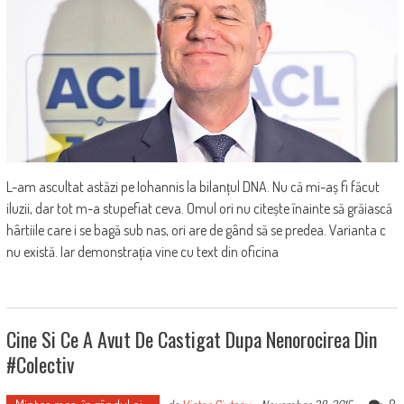
L-am ascultat astăzi pe Iohannis la bilanțul DNA. Nu că mi-aș fi făcut
iluzii, dar tot m-a stupefiat ceva. Omul ori nu citește înainte să grăiască
hârtiile care i se bagă sub nas, ori are de gând să se predea. Varianta c
nu există. Iar demonstrația vine cu text din oficina
Cine Si Ce A Avut De Castigat Dupa Nenorocirea Din
#Colectiv