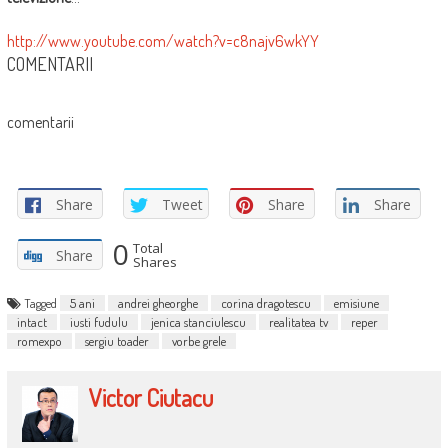
http://www.youtube.com/watch?v=c8najv6wkYY
COMENTARII
comentarii
Share
Tweet
Share
Share
0
Total
Share
Shares
Tagged
5 ani
andrei gheorghe
corina dragotescu
emisiune
intact
iusti fudulu
jenica stanciulescu
realitatea tv
reper
romexpo
sergiu toader
vorbe grele
Victor Ciutacu