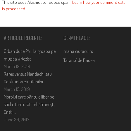
This site uses Akismet to reduce spam.
Learn how your comment data
is processed
.
ARTICOLE RECENTE:
CE-MI PLACE:
Orban duce PNL la groapa pe
mana.ciutacu.ro
muzica #Rezist
Taranu’ de Badea
March 19, 2019
Rares versus Mandachi sau
Confruntarea Titanilor
March 15, 2019
Moroiul care bântuie liber pe
sticlă. Tare urât îmbătrânești,
Cristi….
June 20, 2017