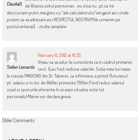
ClaudiaD
de Brasov,sotul pensionar….eu inca nu…pt.ca ne
descurcam putin mai greu cu “ale calculatorului”am gasit aici unde
putem sa va adresam aici RESPECTUL NOSTRU!!!!Va urmarim pe
postul antena3 ….multa sanatate
February 8, 2012 at 16:35
Vreau sa va aduc la cunostinta ca in cadrul primariei
Stefan Leonardo
sect. 6,au fost reduse salariile. Sotia mea lucreaza
la cresea PINOCHIO din Dr. Taberei, ca infirmiera, a primit fluturasul
pt. salariu si in loc de 840lei primeste 700lei.Fiind redus salariul
scad si sporurile aferente.In aceiasi situatie este tot
personalul.Maine vor declara greva.
COMMENT
Older Comments
NAVIGATION