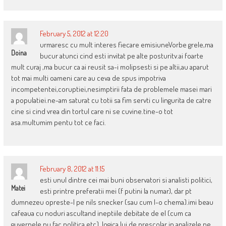
February 5, 2012 at 12:20
urmaresc cu mult interes fiecare emisiuneVorbe grele,ma
Doina
bucur atunci cind esti invitat pe alte posturitv.ai foarte
mult curaj ,ma bucur ca ai reusit sa-i molipsesti si pe altii,au aparut
tot mai multi oameni care au ceva de spus impotriva
incompetentei,coruptiei,nesimptirii fata de problemele masei mari
a populatiei.ne-am saturat cu totii sa fim servti cu lingurita de catre
cine si cind vrea din tortul care ni se cuvine.tine-o tot
asa.multumim pentu tot ce faci.
February 8, 2012 at 11:15
esti unul dintre cei mai buni observatori si analisti politici,
Matei
esti printre preferatii mei (f putini la numar), dar pt
dumnezeu opreste-l pe nils snecker (sau cum l-o chema).imi beau
cafeaua cu noduri ascultand ineptiile debitate de el (cum ca
guvernele nu fac politica,etc), logica lui de prescolar in analizele pe