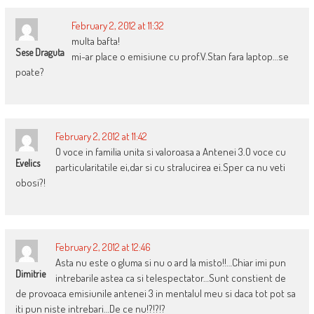
February 2, 2012 at 11:32
multa bafta!
Sese Draguta
mi-ar place o emisiune cu prof.V.Stan fara laptop…se
poate?
February 2, 2012 at 11:42
O voce in familia unita si valoroasa a Antenei 3.O voce cu
Evelics
particularitatile ei,dar si cu stralucirea ei.Sper ca nu veti
obosi?!
February 2, 2012 at 12:46
Asta nu este o gluma si nu o ard la misto!!…Chiar imi pun
Dimitrie
intrebarile astea ca si telespectator…Sunt constient de
de provoaca emisiunile antenei 3 in mentalul meu si daca tot pot sa
iti pun niste intrebari…De ce nu!?!?!?