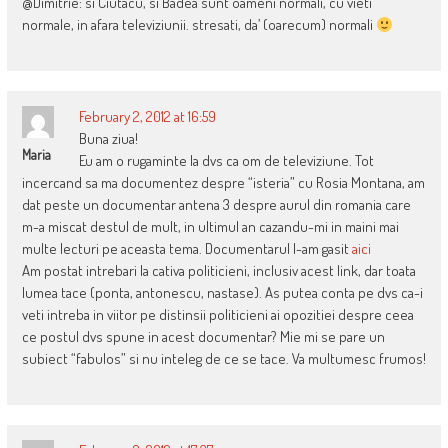
@Dimitrie: si Ciutacu, si Badea sunt oameni normali, cu vieti
normale, in afara televiziunii. stresati, da’ (oarecum) normali
February 2, 2012 at 16:59
Buna ziua!
Maria
Eu am o rugaminte la dvs ca om de televiziune. Tot
incercand sa ma documentez despre “isteria” cu Rosia Montana, am
dat peste un documentar antena 3 despre aurul din romania care
m-a miscat destul de mult, in ultimul an cazandu-mi in maini mai
multe lecturi pe aceasta tema. Documentarul l-am gasit
aici
Am postat intrebari la cativa politicieni, inclusiv acest link, dar toata
lumea tace (ponta, antonescu, nastase). As putea conta pe dvs ca-i
veti intreba in viitor pe distinsii politicieni ai opozitiei despre ceea
ce postul dvs spune in acest documentar? Mie mi se pare un
subiect “fabulos” si nu inteleg de ce se tace. Va multumesc frumos!