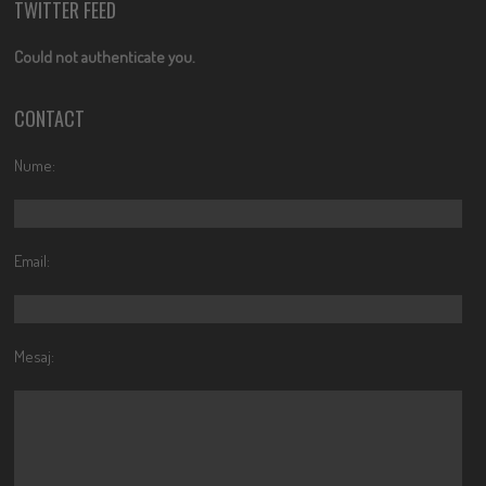
TWITTER FEED
Could not authenticate you.
CONTACT
Nume:
Email:
Mesaj: