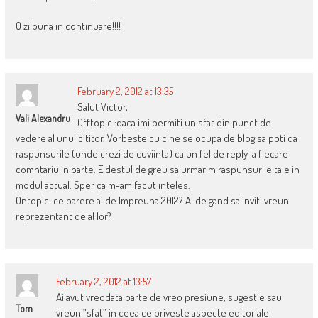
O zi buna in continuare!!!!
February 2, 2012 at 13:35
Salut Victor,
Vali Alexandru
Offtopic :daca imi permiti un sfat din punct de
vedere al unui cititor. Vorbeste cu cine se ocupa de blog sa poti da
raspunsurile (unde crezi de cuviinta) ca un fel de reply la fiecare
comntariu in parte. E destul de greu sa urmarim raspunsurile tale in
modul actual. Sper ca m-am facut inteles.
Ontopic: ce parere ai de Impreuna 2012? Ai de gand sa inviti vreun
reprezentant de al lor?
February 2, 2012 at 13:57
Ai avut vreodata parte de vreo presiune, sugestie sau
Tom
vreun “sfat” in ceea ce priveste aspecte editoriale