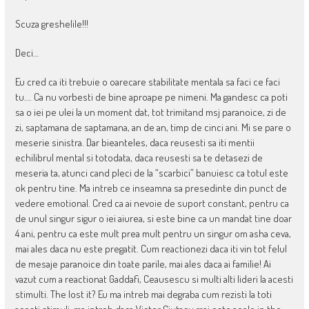
Scuza greshelile!!!
Deci…
Eu cred ca iti trebuie o oarecare stabilitate mentala sa faci ce faci
tu…. Ca nu vorbesti de bine aproape pe nimeni. Ma gandesc ca poti
sa o iei pe ulei la un moment dat, tot trimitand msj paranoice, zi de
zi, saptamana de saptamana, an de an, timp de cinci ani. Mi se pare o
meserie sinistra. Dar bieanteles, daca reusesti sa iti mentii
echilibrul mental si totodata, daca reusesti sa te detasezi de
meseria ta, atunci cand pleci de la “scarbici” banuiesc ca totul este
ok pentru tine. Ma intreb ce inseamna sa presedinte din punct de
vedere emotional. Cred ca ai nevoie de suport constant, pentru ca
de unul singur sigur o iei aiurea, si este bine ca un mandat tine doar
4 ani, pentru ca este mult prea mult pentru un singur om asha ceva,
mai ales daca nu este pregatit. Cum reactionezi daca iti vin tot felul
de mesaje paranoice din toate parile, mai ales daca ai familie! Ai
vazut cum a reactionat Gaddafi, Ceausescu si multi alti lideri la acesti
stimulti. The lost it? Eu ma intreb mai degraba cum rezisti la toti