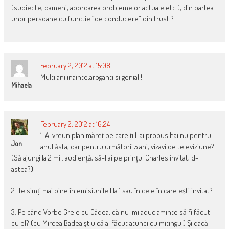
(subiecte, oameni, abordarea problemelor actuale etc.), din partea
unor persoane cu functie “de conducere” din trust ?
February 2, 2012 at 15:08
Multi ani inainte,aroganti si geniali!
Mihaela
February 2, 2012 at 16:24
1. Ai vreun plan măreț pe care ți l-ai propus hai nu pentru
Jon
anul ăsta, dar pentru următorii 5 ani, vizavi de televiziune?
(Să ajungi la 2 mil. audiență, să-l ai pe prințul Charles invitat, d-
astea?)
2. Te simți mai bine în emisiunile 1 la 1 sau în cele în care ești invitat?
3. Pe când Vorbe Grele cu Gâdea, că nu-mi aduc aminte să fi făcut
cu el? (cu Mircea Badea știu că ai făcut atunci cu mitingul) Și dacă