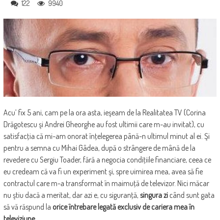
122
9940
Acu’ fix 5 ani, cam pe la ora asta, ieşeam de la Realitatea TV (Corina
Drăgotescu şi Andrei Gheorghe au fost ultimii care m-au invitat), cu
satisfacţia că mi-am onorat înţelegerea până-n ultimul minut al ei. Şi
pentru a semna cu Mihai Gâdea, după o strângere de mână de la
revedere cu Sergiu Toader, fără a negocia condiţiile financiare, ceea ce
eu credeam că va fi un experiment şi, spre uimirea mea, avea să fie
contractul care m-a transformat în maimuţă de televizor. Nici măcar
nu ştiu dacă a meritat, dar azi e, cu siguranţă,
singura zi
când sunt gata
să vă răspund la
orice întrebare legată exclusiv de cariera mea în
televiziune
…