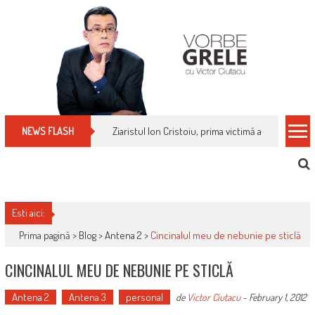
Skip
to
content
Ziaristul Ion Cristoiu, prima victimă a noi cenzuri 
NEWS FLASH
Esti aici:
Prima pagină >
Blog
>
Antena 2
>
Cincinalul meu de nebunie pe sticlă
CINCINALUL MEU DE NEBUNIE PE STICLĂ
Antena 2
Antena 3
personal
de
Victor Ciutacu
-
February 1, 2012