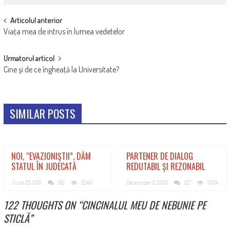
POST
Articolul anterior
Viaţa mea de intrus în lumea vedetelor
NAVIGATION
Urmatorul articol
Cine şi de ce îngheaţă la Universitate?
SIMILAR POSTS
NOI, “EVAZIONIŞTII”, DĂM
PARTENER DE DIALOG
STATUL ÎN JUDECATĂ
REDUTABIL ȘI REZONABIL
June 23, 2011
60
6340
December 3, 2010
127
11104
122 THOUGHTS ON “
CINCINALUL MEU DE NEBUNIE PE
STICLĂ
”