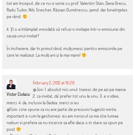
tot am început, de ce nu o serie cu prof. Valentin Stan, Dana Grecu,
Radu Tudor, Nils Snecher, Răzvan Dumitrescu, șamd. dar bineînțeles
pe rând.
4. Ți s-a întâmplat vreodată să refuzi o invitație într-o emisiune din
cauza unui invitat?
În încheiere, dar în primul rând, mulțumesc pentru emisiunile pe
care le realizezi. La mulți ani și la mai mare!
February 2, 2012 at 16:29
@Jon: 1. absolut nici unul. traiesc de pe azi pe maine.
Victor Ciutacu
2. ca invitat, da’ prefer tot unu la unu. 3. e o idee,
merci. 4. da, inclusiv la Gadea. merci si eu
@Tom: cine spune ca nu are parte de presiuni/sugestii minte.
important e cum le gestionezi. eu am norocul ca ma stie lumea
nebun si prefera sa nu incerce sa afle daca-s in stare sa spun pe
post