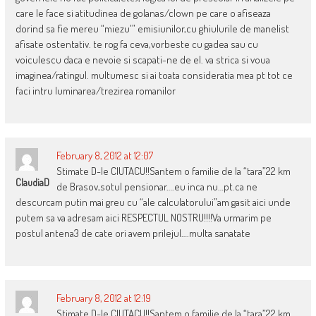
care le face si atitudinea de golanas/clown pe care o afiseaza
dorind sa fie mereu “miezu'” emisiunilor,cu ghiulurile de manelist
afisate ostentativ. te rog fa ceva,vorbeste cu gadea sau cu
voiculescu daca e nevoie si scapati-ne de el. va strica si voua
imaginea/ratingul. multumesc si ai toata consideratia mea pt tot ce
faci intru luminarea/trezirea romanilor
February 8, 2012 at 12:07
Stimate D-le CIUTACU!!Santem o familie de la “tara”22 km
ClaudiaD
de Brasov,sotul pensionar….eu inca nu…pt.ca ne
descurcam putin mai greu cu “ale calculatorului”am gasit aici unde
putem sa va adresam aici RESPECTUL NOSTRU!!!!Va urmarim pe
postul antena3 de cate ori avem prilejul….multa sanatate
February 8, 2012 at 12:19
Stimate D-le CIUTACU!!Santem o familie de la “tara”22 km