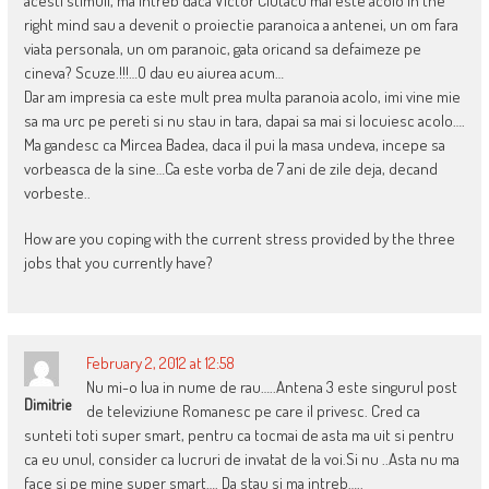
acesti stimuli, ma intreb daca Victor Ciutacu mai este acolo in the
right mind sau a devenit o proiectie paranoica a antenei, un om fara
viata personala, un om paranoic, gata oricand sa defaimeze pe
cineva? Scuze.!!!…O dau eu aiurea acum…
Dar am impresia ca este mult prea multa paranoia acolo, imi vine mie
sa ma urc pe pereti si nu stau in tara, dapai sa mai si locuiesc acolo….
Ma gandesc ca Mircea Badea, daca il pui la masa undeva, incepe sa
vorbeasca de la sine…Ca este vorba de 7 ani de zile deja, decand
vorbeste..
How are you coping with the current stress provided by the three
jobs that you currently have?
February 2, 2012 at 12:58
Nu mi-o lua in nume de rau…..Antena 3 este singurul post
Dimitrie
de televiziune Romanesc pe care il privesc. Cred ca
sunteti toti super smart, pentru ca tocmai de asta ma uit si pentru
ca eu unul, consider ca lucruri de invatat de la voi.Si nu ..Asta nu ma
face si pe mine super smart…. Da stau si ma intreb…..