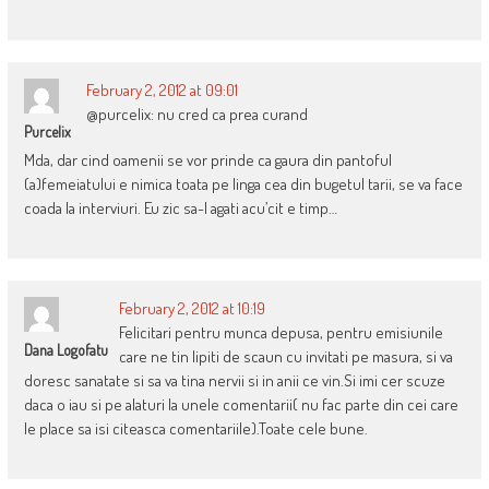
February 2, 2012 at 09:01
@purcelix: nu cred ca prea curand
Purcelix
Mda, dar cind oamenii se vor prinde ca gaura din pantoful
(a)femeiatului e nimica toata pe linga cea din bugetul tarii, se va face
coada la interviuri. Eu zic sa-l agati acu’cit e timp…
February 2, 2012 at 10:19
Felicitari pentru munca depusa, pentru emisiunile
Dana Logofatu
care ne tin lipiti de scaun cu invitati pe masura, si va
doresc sanatate si sa va tina nervii si in anii ce vin.Si imi cer scuze
daca o iau si pe alaturi la unele comentarii( nu fac parte din cei care
le place sa isi citeasca comentariile).Toate cele bune.