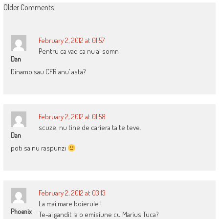
COMMENT
Older Comments
NAVIGATION
February 2, 2012 at 01:57
Pentru ca vad ca nu ai somn
Dan
Dinamo sau CFR anu’ asta?
February 2, 2012 at 01:58
scuze. nu tine de cariera ta te teve.
Dan
poti sa nu raspunzi
February 2, 2012 at 03:13
La mai mare boierule !
Phoenix
Te-ai gandit la o emisiune cu Marius Tuca?