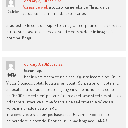
February 2, 2012 at 17:37
Adresa de web
a tuturor camerelor de filmat, de pa
Costelus
autostrazile din Finlanda, este mai jos.
Si autostrazile sunt deszapezite la negru … cel putin din ce am vazut
eu, nu sunt tasate succesiv straturile de zapada ca in imaginatia
doamnei Boagiu…
February 3, 2012 at 23:22
Doamne ajuta!
MARIA
Daca in viata facem ce ne place, sigur ca facem bine. Dnule
Victor Ciutacu…luptati, luptati si iar luptati! Sunteti un om puternic.
Si…poate intr-un viitor apropiat ajungem sa ne mandrim ca suntem
cei 100000 de cetateni pe care ai dorea acel tanar si cetatean(mi s-a
ridicat parul maciuca si mi-a fost rusine sa-l privesc la tv) care a
vorbit in numele nostru in P.E.
Inca ceva vreau sa spun: jos Basescu si Guvernul Boc…dar cu
neincredere la opozitie. Opozitia ..nu o vad langa acel TANAR.